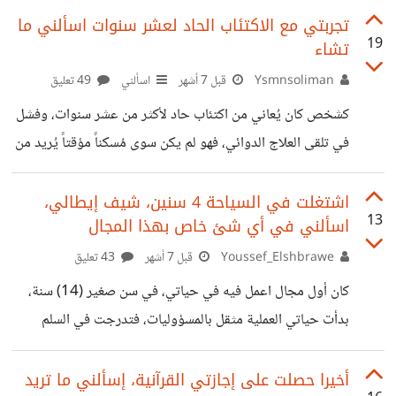
في المجال السياحي نفسه، اذا​ احد لديه
حرارة مستمرة و متقطعة على فترات، همدان و اعياء شديدين،
تجربتي مع الاكتئاب الحاد لعشر سنوات اسألني ما
19
تشاء
حتى وصلت بي اعزكم الله لظهور حبوب بداخل الانف مؤلمة جدا
و لا تستجيب لأي نوعية من الأدوية. لكن منذ ان اتبعت الخطة
Ysmnsoliman
قبل 7 أشهر
اسألني
49 تعليق
العلاجية و امتنعت عن مسببات الحساسية باتت صحتي جيدة
كشخص كان يُعاني من اكتئاب حاد لأكثر من عشر سنوات، وفشل
الحمد لله مع نضارة في
في تلقى العلاج الدوائي، فهو لم يكن سوى مُسكناً مؤقتاً يُريد من
ساعات نومي، ويفتح شهيتي، فكنت أبدأ كورس العلاج بتوقعات
عالية جداً، لينتهي بي المطاف إلى إحباط مُدمر لا يزيد حالتي إلا
اشتغلت في السياحة 4 سنين، شيف إيطالي،
13
اسألني في أي شئ خاص بهذا المجال
سوءاً. حتى قررت أن ابدأ في جلسات علاج معرفي سلوكي، في
الحقيقة لم يكن دافعي الأمل، بل لأني مؤمنة تماماً " إن الله لا
Youssef_Elshbrawe
قبل 7 أشهر
43 تعليق
يُغير ما بقومٍ حتى يُغيروا ما بأنفسهم"، وفى وضعي ذلك لم أكن
كان أول مجال اعمل فيه في حياتي، في سن صغير (14) سنة،
بدأت حياتي العملية مثقل بالمسؤوليات، فتدرجت في السلم
الوظيفي حتى اصبحت شيف ايطالي ( سخن وليس معجنات) في
سن صغير جدا، وبدون دراسه اكاديمية في المجال استطعت
أخيرا حصلت على إجازتي القرآنية، إسألني ما تريد