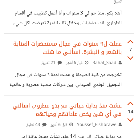
تعليق
أنك بدوي فأنت اما تاجر سلاح او مخدرات او تقوم بقطع الطريق
أهلا بكم، منذ حوالي 3 سنوات وأنا أعمل كطبيب في أقسام
وهذا كلام عاري تماما من الصحة هناك شيئا
الطوارئ بالمستشفيات، وخلال تلك الفترة تعرضت لكل شيء
تقريبا، قصص وأزمات ومشاكل ومشاعر ولحظات إنسانية لا تُعد،
حتى أني تعرضت للضرب 🙂 أهم ما عرفته في تلك الفترة أيضا،
عملت ل٩ سنوات في مجال مستحضرات العناية
7
بالشعر و البشرة، اسألني ما شئت
أن قسم الطواري بالنسبة لكثير من الناس مكان غامض وغير
مفهوم، ماذا يحدث عند وصول الحالات الحرجة؟ لماذا نجري فورا
Rahaf_Saad
قبل 6 أشهر
21 تعليق
على بعض الحالات والبعض الآخر نتعامل معه ببرود؟ كيف
تخرجت من كلية الصيدلة و عملت لمدة ٩ سنوات في مجال
نتعامل مع الموت أو المرافقين الغاضبين؟ وغيرها الكثير من
التجميل الجلدي الصيدلي، بين شركات محلية مصرية و عالمية
الأسرار خلف
كذلك، و استطعت بناء روتين مثالي لي و للناس حتى أنني بدأت
مشروعي الخاص في منتجات العناية بالشعر و لاقت رواجا كبيرا
عشت منذ بداية حياتي مع بدو مطروح، اسألني
14
في أي شئ يخص عاداتهم وحياتهم
الحمد لله.
Youssef_Elshbrawe
قبل 6 أشهر
43 تعليق
من بداية حياتي الى سن 14 عام، نشأت وسط عائلة امي