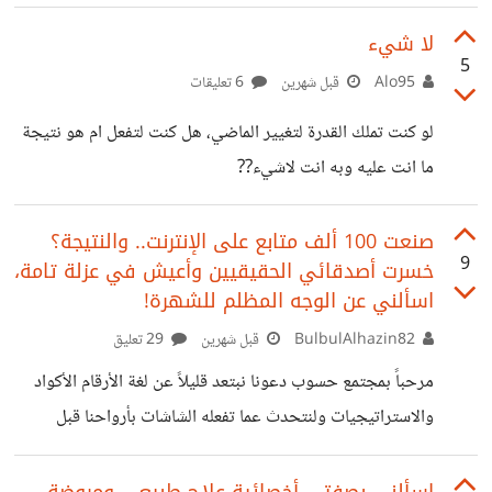
يشاهدون فيديو واحد ويغادرون اليوم سأعلمك كيف تجعل
الشخص الذي يضغط على فيديو واحد لك يتابع بقية فيديوهاتك
لا شيء
5
مجبرا وبدون تفكير هناك سر يعتمد عليه كبار صناع المحتوى
Alo95
قبل شهرين
6 تعليقات
لرفع المشاهدات ومضاعفتها من نفس الشخص عبر التحكم في
لو كنت تملك القدرة لتغيير الماضي، هل كنت لتفعل ام هو نتيجة
سلوك المشاهد وجعله يتنقل داخل القناة لساعات طويلة دون أن
ما انت عليه وبه انت لاشيء??
يمل مما يجعل الخوارزميات تقترح قنواتهم لآلاف الأشخاص
الجدد أنا متواجد هنا في مجتمع
صنعت 100 ألف متابع على الإنترنت.. والنتيجة؟
9
خسرت أصدقائي الحقيقيين وأعيش في عزلة تامة،
اسألني عن الوجه المظلم للشهرة!
BulbulAlhazin82
قبل شهرين
29 تعليق
مرحباً بمجتمع حسوب دعونا نبتعد قليلاً عن لغة الأرقام الأكواد
والاستراتيجيات ولنتحدث عما تفعله الشاشات بأرواحنا قبل
عامين كان حلمي الأكبر هو بناء جمهور ضخم بدأت بنشر محتوى
يومي واستخدمت كل خدع الخوارزميات وصنعت فيديوهات
اسألني بصفتي أخصائية علاج طبيعي ومروضة