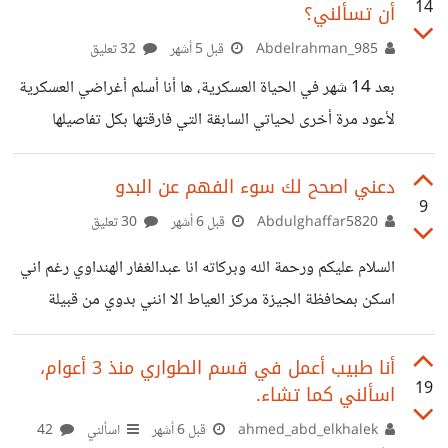
14
أن تسألني؟
أفرادها مشتتين في المعمورة)، مقيم حاليا بشكل متقطع في
الإمارات (لكن في الوقت الحالي أنا في مصر بسبب ظروف
Abdelrahman_985
قبل 5 أشهر
32 تعليق
الحرب، وأتمنى الأمان دائما لوطني الحبيب وللإمارات الشقيق)،
بعد 14 شهر في الحياة العسكرية، ها أنا أسلم أغراضي العسكرية
رائد أعمال لديّ مجموعة من الشركات الصغيرة في قطاعات
لأعود مرة أخرى لحياتي السابقة التي فارقتها بكل تفاصيلها
مختلفة، ومدرستي تتكون من ثلاث قواعد
لأندمج في حياة أخرى لم تكن تخطر لي على بال. الحياة الصارمة
في أقل تفاصيلها والتي لا يتأقلم عليها شخص بسهولة، غالباً
دعني اصحح لك سوء الفهم عن البدو
9
يُسحق أولاً ثم يبدأ في التأقلم شيئاً فشيئاً. رأيت كل شيء يتغير
Abdulghaffar5820
قبل 6 أشهر
30 تعليق
في حياتي، شكلي الخارجي، وداخلي يجرى له عملية إحلال
السلام عليكم ورحمة الله وبركاته انا عبدالغفار الهنداوي رغم اني
وتجديد وإصلاح.. وأيضاً إفساد. علاقاتي تغيرت، أصبحت أصادق
اسكن بمحافظة الجيزة مركز العياط الا انني بدوي من قبيلة
الغرباء. بلدي وجيراني تغيروا في نظري..عشت شعور المنسي
الهنادي التي يرجع نسبها إلى قبيلة بني سليم ويوجد لدينا العديد
كثيراً
من القبائل العربية في غالب الأحيان يتفاجئ الناس كوني من
أنا طبيب أعمل في قسم الطواري منذ 3 أعوام،
19
اسألني كما تشاء.
البدو واسكن بمحافظة الجيزة لسوء فهمهم واعتقادهم ان البدو
فقط بمطروح وسيناء هناك شئ آخر، يعتقد اغلب الناس طالما
ahmed_abd_elkhalek
قبل 6 أشهر
اسألني
42