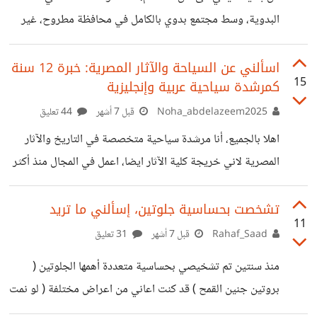
البدوية، وسط مجتمع بدوي بالكامل في محافظة مطروح، غير
انني كنت متردد بينهم وبين عائلة والدي فاستطعت ان اتاقلم
واتعلم ثقافات متعددة بين ثقافة الاسكندرية وطباعهم، وثقافة
اسألني عن السياحة والآثار المصرية: خبرة 12 سنة
15
كمرشدة سياحية عربية وإنجليزية
البدو وطباعهم، لهم اسلوبهم المختلف تماما في الحياة وموارد
الرزق وطرق الزواج والتقاليد والاعراف، وحتى الانتماء الثقافي
Noha_abdelazeem2025
قبل 7 أشهر
44 تعليق
يرون انهم ينتمون ل ليبيا اكثر من مصر، كانت لي معرفه ايضا
اهلا بالجميع، أنا مرشدة سياحية متخصصة في التاريخ والآثار
على بعض طرقهم في التهريب بين مصر وليبيا، هناك شباب لا
المصرية لاني خريجة كلية الآثار ايضا، اعمل في المجال منذ أكثر
تجد فرصه
من 12 سنة، وقدّمت عملي بالعربي والإنجليزي، سواء مع شركات
سياحية أو من خلال جهات حكومية، ومع فئات مختلفة من
تشخصت بحساسية جلوتين، إسألني ما تريد
11
الزائرين: أفراد، مجموعات، باحثين، ودارسين. طوال سنوات
Rahaf_Saad
قبل 7 أشهر
31 تعليق
عملي، تعاملت بشكل مباشر مع المواقع الأثرية، المتاحف،
منذ سنتين تم تشخيصي بحساسية متعددة أهمها الجلوتين (
والبرامج السياحية، وواجهت أسئلة كتير متكررة — وأحيانًا
بروتين جنين القمح ) قد كنت اعاني من اعراض مختلفة ( لو نمت
معلومات مغلوطة — عن مصر، تاريخها، وآثارها، وكمان عن العمل
على ناحية معينة أشعر بانسداد في الانف في تلك الناحية )