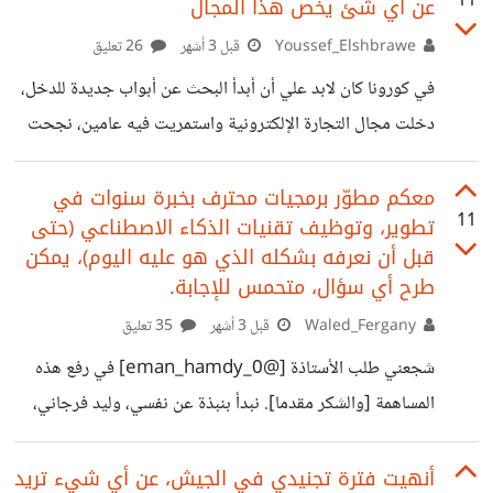
11
عن أي شئ يخص هذا المجال
المغالطات الشائعة عن الحضارة المصرية القديمة، واليوم، وبناءً
على اقتراح قيم من أحد الأعضاء الكرام هنا، يسعدني أن ننقل
Youssef_Elshbrawe
قبل 3 أشهر
26 تعليق
هذه المناقشة إلى مجتمعنا الرقمي. المؤسف أن الكثير من
في كورونا كان لابد علي أن أبدأ البحث عن أبواب جديدة للدخل،
المعلومات حول التاريخ المصري القديم من الأفلام السينمائية،
دخلت مجال التجارة الإلكترونية واستمريت فيه عامين، نجحت
والمقالات العشوائية على الإنترنت التي تفتقر لأي سند
في الكثير من المنتجات وفشلت في منتجات أكثر منها، جربت
الكثير من أنواع هذه التجارة مثل الإيفيليت ( التسويق بالعمولة)
معكم مطوّر برمجيات محترف بخبرة سنوات في
11
تطوير، وتوظيف تقنيات الذكاء الاصطناعي (حتى
والإستيراد من علي بابا، وأيضاً التسويق الحر بشراء منتجات
قبل أن نعرفه بشكله الذي هو عليه اليوم)، يمكن
بالجملة وإنشاء الحملات الإعلانية المناسبة لها، وللأسف لم أتعلم
طرح أي سؤال، متحمس للإجابة.
هذه التجارة قبل الدخول فيها ولذلك تعلمت بشكل مباشر من
Waled_Fergany
قبل 3 أشهر
35 تعليق
التجربة مما جعلني أخسر في الكثير من المجالات وأربح في
شجعني طلب الأستاذة [@eman_hamdy_0] في رفع هذه
أخرى إلى
المساهمة [والشكر مقدما]. نبدأ بنبذة عن نفسي، وليد فرجاني،
مطوّر ويب مصري من عائلة فرجاني (لا يوجد على حد علمي
سوى عائلة واحدة فقط بهذا الاسم داخل الجمهورية رغم أن أغلب
أنهيت فترة تجنيدي في الجيش، عن أي شيء تريد