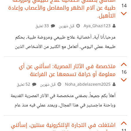
14
طبية عن آلام الظهر والمفاصل والأعصاب وإعادة
تلمس التريند نجحت الخطة وتجاوز عدد متابعيّ الـ 100 ألف
التأهيل.
شخص بدأت العروض تنهال عليّ وظننت أنني ملكت العالم
Aya_Ghazi123
قبل شهرين
33 تعليق
الحقيقة المرعبة لقد تحولت إلى عبد للأرقام واللايكات أصبحت
أقيس قيمتي الذاتية بعدد التفاعلات على كل منشور الأسوأ من
مرحبا،أنا آية، أخصائية علاج طبيعي ومروضة طبية، بحكم
ذلك أنني قضيت ساعات يومي في الرد
طبيعة عملي اليومي، أتعامل مع الكثير من الأشخاص الذين
يعانون من آلام الظهر، المفاصل، أو مشاكل الأعصاب التي تعيق
حركتهم وتؤثر على تفاصيل يومهم. أعرف أن الكثير من هذه
متخصصة في الآثار المصرية: اسألني عن أي
16
معلومة أو خرافة تسمعها عن الفراعنة
الآلام تكون مرتبطة بطريقتنا في الجلوس، الحركة، أو حتى
عاداتنا اليومية البسيطة. لذا، إذا كان لديكم أي استفسار حول
Noha_abdelazeem2025
قبل شهرين
52 تعليق
مشكلة تؤرقكم أو وجع مستمر تشعرون به، يسعدني أن أشارككم
أهلاً بكم جميعاً، بصفتي متخصصة في الآثار المصرية القديمة
خبرتي وأقدم لكم نصائح عملية ومباشرة تساعدكم في تحسين
وباحثة ماجستير في هذا المجال، ويمتد عملي فيه منذ عام
وضعكم وتجاوز هذه الأوجاع.
2010، يومياً اواجه كثير من المعلومات المغلوطة ما دفعني
سابقاً لتنظيم محاضرة علمية موثقة في محافظتي بعنوان
اشتغلت في التجارة الإلتكرونية سنتين، إسألني