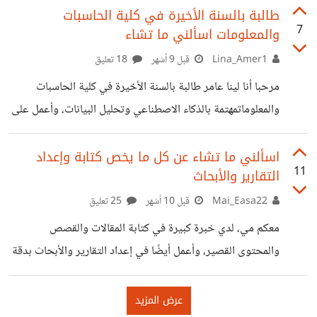
بنشاط ؟ ايه اهم قرار ممكن يغير حياتي؟ عندي هنا مفيش اي
طالبة بالسنة الأخيرة في كلية الحاسبات
7
والمعلومات اسألني ما تشاء
سؤال سخيف خالص كل سؤال ليه معني وليه قيمه كبيره وليه رد
عندي تديك منظور جديد عن الحياه ايه اللي يخليك فضولي؟
Lina_Amer1
قبل 9 أشهر
18 تعليق
هل ده الفضول الطبيعي ولا الفضول اللي جواك دايمًا عايز يعرف
مرحبا أنا لينا عامر طالبة بالسنة الأخيرة في كلية الحاسبات
الحقيقه؟كل
والمعلوماتمهتمة بالذكاء الاصطناعي وتحليل البيانات، وأعمل على
تحويل المفاهيم التقنية المعقدة إلى أفكار بسيطة وسهلة
التطبيق.خلال دراستي، شاركت في تصميم خوارزميات تعلم آلي
اسألني ما تشاء عن كل ما يخص كتابة وإعداد
11
التقارير والأبحاث
لحل مشكلات واقعية، واشتغلت على تحليل الصور والبيانات
ضمن مشاريع أكاديمية وتدريبية متنوعة وعمل فعلي على منصات
Mai_Easa22
قبل 10 أشهر
25 تعليق
العمل الحر . أحب أن أشارك ما تعلمته معكم، اسألني عن أي شيء
معكم مي، لدي خبرة كبيرة في كتابة المقالات والقصص
يتعلق بـالدراسة تعلم الآلة، البرمجة، المشاريع الأكاديمية، أو
والمحتوى القصير، وأعمل أيضًا في إعداد التقارير والأبحاث بدقة
تطبيقات الذكاء الاصطناعي.
واحترافية. أحب الكتابة وأستمتع بتحويل الأفكار لنصوص تصل
للقارئ بسهولة وتترك أثر. عملت على تقارير وأبحاث متنوعة،