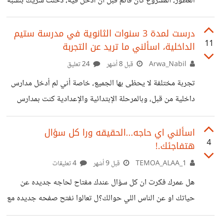
العطور، المشروع كان قائم قبل أن أدخل فيه، دخلت شريك بنسبة
والاكتشاف. كانت رحلتي في الهند تجربة عميقة في
٢٠ ٪ وكنت مسئول عن التسويق. منذ سنتين وإلى الآن مازلت
مستمر في هذه الشراكة وتعتبر ناجحة. لكن تجربة أخرى تشاركت
درست لمدة 3 سنوات الثانوية في مدرسة ستيم
11
الداخلية، اسألني ما تريد عن التجربة
مع أخي في مشروع Branding لمكتبه وللأسف بعد شهرين لم
أكمل معه، لكن بقيت علاقتنا كما كانت. تجربة الشراكة والعمل مع
Arwa_Nabil
قبل 8 أشهر
24 تعليق
الأقارب تجربة مختلفة وفيها الكثير من الدروس، سواء على
تجربة مختلفة لا يحظى بها الجميع، خاصة أني لم أدخل مدارس
الجانب العملي أو الجانب الأخلاقي فكثير من
داخلية من قبل، وبالمرحلة الإبتدائية والإعدادية كنت بمدارس
عادية، فالتجربة كانت مليئة بالتجارب المختلفة منها الإيجابية
ومنها السلبية، الكثير من الخبرات ومواقف لا تحدث في الحياة
اسألني اي حاجه...الحقيقه ورا كل سؤال
4
هتفاجئك.!
التقليدية دائمًا ما يجول في ذهني إن كنت سأخوض نفس
التجربة مرة أخرى إذا عاد بي الزمن.
TEMOA_ALAA_1
قبل 9 أشهر
4 تعليقات
هل عمرك فكرت ان كل سؤال عندك مفتاح لحاجه جديده عن
حياتك او عن الناس اللي حوالك؟ل تعالوا نفتح صفحه جديده مع
بعض اسألني ف اي حاجه اي حاجه حرفياً! زي ازاي ابدأ يومي