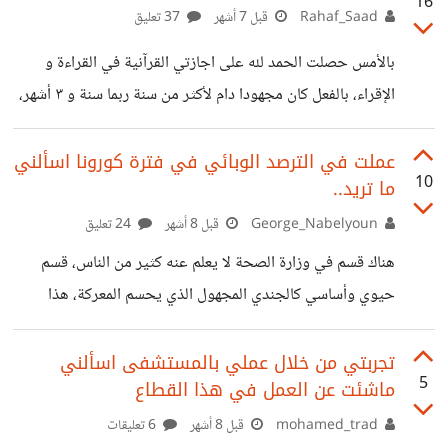
16
العمل في اماكن سياحية باكثر من محافظة ( الاسكندرية-
Rahaf_Saad
قبل 7 أشهر
37 تعليق
القاهره- مرسى علم) على صغر سني، اسالني عن اي شي خاص
بالأمس حصلت الحمد لله على اجازتي القرآنية في القراءة و
بهذا المجال في مصر
الإقراء، بالفعل كان مجهودا دام لأكثر من سنة ربما سنة و ٣ أشهر،
و لكن كان ذلك لظروف محددة كوني كنت موظفة بدوام كامل
فالوقت لم يسعني للمراجعة بالرغم أنني ختمت القرآن حفظا منذ
عملت في الترصد الوبائي في فترة كورونا اسألني
10
ما تريد..
سنوات ولله الحمد ,المشكلة كانت في المراجعة. بدأت رحلتي في
الاجازة عندما قمت بالتقديم عبر منصة أونلاين و أكاديمية
George_Nabelyoun
قبل 8 أشهر
24 تعليق
محددة ، بالطبع لديهم شروط: أن تكون متقنا و ملما بأحكام
هناك قسم في وزارة الصحة لا يعلم عنه كثير من الناس، قسم
التجويد. أن تحصل على متن في
حيوي وأساسي كالجندي المجهول الذي يحسم المعركة، هذا
القسم يسمى قسم ترصد الأمراض المعدية وعمله هو مراقبة
حركة الأوبئة من كل النواحي، هذا القسم يراقب أي مرض معدي
تجربتي من خلال عملي بالمستشفى اسألني
5
ماشئت عن العمل في هذا القطاع
سواء ينتقل عبر الهواء أو عبر الغذاء والماء، ويقوم هذا القسم
بتحري الوباء بشكل كامل عن طريق: معرفة مكان انتشار الوباء،
mohamed_trad
قبل 8 أشهر
6 تعليقات