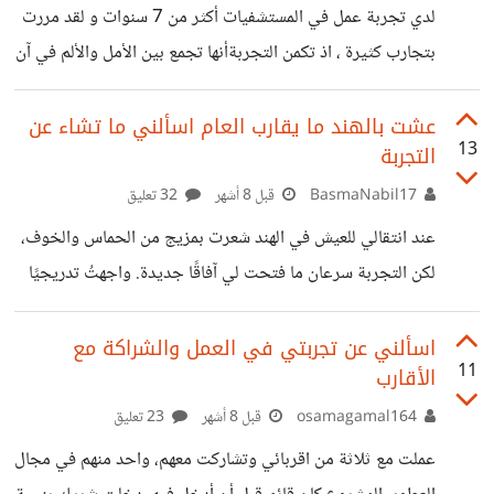
والتحدث مع المصابين وتثقيفهم ونقل التعليمات إليهم. كذلك
لدي تجربة عمل في المستشفيات أكثر من 7 سنوات و لقد مررت
معرفة درجة تطور المرض عندهم، ومعرفة الأشخاص الذين
بتجارب كثيرة ، اذ تكمن التجربةأنها تجمع بين الأمل والألم في آن
تعاملوا معهم وقد
واحد. رغم الإمكانيات المحدودة والتحديات الكبيرة التي تواجه
الطاقم الطبي، يظل العاملون هناك متمسكين برسالة إنسانية
عشت بالهند ما يقارب العام اسألني ما تشاء عن
13
التجربة
سامية هي تقديم الرعاية للمريض بأفضل ما يمكن. مع نقص
المعدات والتجهيزات الحديثة، تواجه الفرق الطبية عقبات عديدة
BasmaNabil17
قبل 8 أشهر
32 تعليق
في تشخيص وعلاج الحالات المعقدة، مما يسبب إحباطاً وقد
عند انتقالي للعيش في الهند شعرت بمزيج من الحماس والخوف،
يصل أحياناً إلى تأخير تقديم العلاج المناسب.لكن الأمل ينبع من
لكن التجربة سرعان ما فتحت لي آفاقًا جديدة. واجهتُ تدريجيًا
روح التعاون بين
ضجيج الشوارع وروائح التوابل والبخور والطقوس المختلفة،
ووجدت نفسي في عالم نابض بالحياة والألوان. أكثر ما أثرى
اسألني عن تجربتي في العمل والشراكة مع
11
الأقارب
تجربتي كان العيش مع أسرة هندية من ثلاثة أجيال، شاركتهم
أفراحهم وزياراتهم للأسواق وتفاصيل حياتهم اليومية. كما عملت
osamagamal164
قبل 8 أشهر
23 تعليق
معلمة هناك، وتعلمت أساليب تعليم جديدة وكيفية التعامل مع
عملت مع ثلاثة من اقربائي وتشاركت معهم، واحد منهم في مجال
الأطفال بما يناسب ثقافتهم، وشاركتهم لحظات مليئة بالضحك