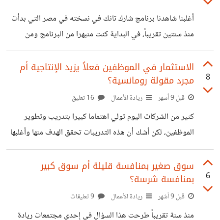
سنوي لمجموعة من الأطباء عن الصحة الأسرية. فبادرت بتولي
أغلبنا شاهدنا برنامج شارك تانك في نسخته في مصر التي بدأت
المهمة التي كنت أظنها سهلة وفرصة لإظهار تميزي. لكن صدمت
منذ سنتين تقريباً، في البداية كنت منبهرا من البرنامج ومن
عندما وجدت أنه مطلوب مني رعاة من الشركات على مستوى
طريقة تقديمه وكيف أضاف لي الكثير في مصطلحات ريادة
عالي
الأعمال وزاد اطلاعي عن السوق والمشاريع الجديدة المبهرة، لكن
الاستثمار في الموظفين فعلاً يزيد الإنتاجية أم
8
مجرد مقولة رومانسية؟
كأي شئ ينقسم الناس في رأيهم لفريقين. هناك من يرى أن هذا
البرنامج يقدم فعلا قيمة حقيقة ويزيد من وعي الناس بخصوص
قبل 9 أشهر
ريادة الأعمال
16 تعليق
ريادة الأعمال ويحفزهم على إنشاء مشاريعهم وأن التمويل ليس
كثير من الشركات اليوم تولي اهتماما كبيرا بتدريب وتطوير
عقبلذة ما دامت الفكرة جيدة، بالإضافة إلي دعم ريادة الأعمال
الموظفين، لكن أشك أن هذه التدريبات تحقق الهدف منها وأغلبها
أصبح مجرد كلمة رومانسية تستخدمها للشركات لاستقطاب أفضل
الموظفين او حتى الحفاظ على الموظفين الحاليين. لذلك أرى أنه
سوق صغير بمنافسة قليلة أم سوق كبير
6
بمنافسة شرسة؟
كصاحب مشروع إذا أردت أن تطور من الموظفين من أجل تطوير
الشركة فعلا، فيجب أن تدرس احتياجاتهم ومشاكلهم في العمل
قبل 9 أشهر
ريادة الأعمال
9 تعليقات
وتعمل على توفير برامج تدريبية قوية تنمي من خلالها مهاراتهم
منذ سنة تقريباً طرحت هذا السؤال في إحدى مجتمعات ريادة