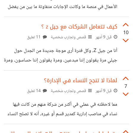
التقنية وحتى مهاراتهم الناعمة وأيضا مهاراتهم الرقمية بما
الأعمال في منصة ما وكانت الإجابات متفاوتة ما بين من يفضل
يتناسب ويتواكب مع متطلبات العصر.
الاختيار الأول أو الاختيار الثاني، في حين أشار أحدهم على سوق
ثالث موجود وبه فرصة أفضل من الاثنين ألا وهو سوق كبير
كيف تتعامل الشركات مع جيل z ؟
10
بمنافسة قليلة أو ما يعرف ب Blue ocean starategy. سوق
قبل 9 أشهر
قصص وتجارب شخصية
11 تعليق
جديد به فجوة ما أو مشكلة لم يحلها أحد تقدم لها ابتكار جديد
أنا من جيل Z، وكل فترة أرى موجة جديدة من الجدل حول
ومختلف وبنفس التكلفة أو أقل. في الواقع هذا النوع من
جيلي مرة يقولون إننا مبدعين، ومرة يقولون إننا حساسون، ومرة
الشركات ينمو نمو مضاعف
نتهم بأننا كسالى أو لا نعرف الالتزام وكأننا كتلة واحدة لها نفس
العيوب ونفس المميزات. لكن بصراحة، المشكلة ليست في الجيل
لماذا لا تنجح النساء في الإدارة؟
7
نفسه بقدر ما هي في طريقة التعامل معنا. جيلنا فعليًا عنده طاقة
قبل 9 أشهر
قصص وتجارب شخصية
14 تعليق
وحيوية كبيرة، وعنده قدرة على الإبداع والتجديد، ويتعلم
مما لاحظته في عملي في أكثر من شركة منهم من كانت فيها
بسرعة مرعبة، ويقدر يشتغل على أكثر من تخصص في نفس
نساء في مناصب إدارية كمدير قسم أو غيره، أنه لا تصلح النساء
الوقت. ولو حصل على بيئة مناسبة، يقدّم
في المناصب الإدارية إلا من رحم ربي. لإن الإدارة تتطلب قدر