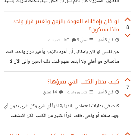
العطور، المشروع كان قائم قبل أن أدخل فيه، دخلت شريك بنسبة
٢٠ ٪ وكنت مسئول عن التسويق. منذ سنتين وإلى الآن مازلت
مستمر في هذه الشراكة وتعتبر ناجحة. لكن تجربة أخرى تشاركت
لو كان بإمكانك العودة بالزمن وتغيير قرار واحد
8
ماذا سيكون؟
مع أخي في مشروع Branding لمكتبه وللأسف بعد شهرين لم
أكمل معه، لكن بقيت علاقتنا كما كانت. تجربة الشراكة والعمل مع
قبل 8 أشهر
اسأل I/O
9 تعليقات
الأقارب تجربة مختلفة وفيها الكثير من الدروس، سواء على
عن نفسي لو كان بإمكاني أن أعود بالزمن وأغير قرار واحد، كنت
الجانب العملي أو الجانب الأخلاقي فكثير من
سأتصالح مع أهلي ولا أبتعد عنهم فمنذ ذلك الحين وإلى الآن لا
تسير الأمور على ما يرام وفي كثير من الأحيان أفتقدهم ولا أجد
من يدعمني أو يسألني عن حالي حتى، نعم الموقف الذي بدر
كيف تختار الكتب التي تقرؤها؟
7
منهم كان صعباً وقاسيًا لكن هم في النهاية أهلي وتحدث مثل
قبل 8 أشهر
كتب وروايات
14 تعليق
هكذا أمور. الزمن لن يعود والود كذلك، تفكيرنا في الماضي مفيد
كنت في بدايات اهتمامي بالقراءة اقرأ أي شئ وكل شئ، بدون أي
أحياناً إذا كنا سنتعلم الدرس لكن في كثير من الأحيان يعيقنا
جهد منظم أو واعي، فقط اقرأ الكثير من الكتب. لكن اكتشفت
بعد فترة أنني لا أكون معرفة حقيقة، ولا يمكن أن أعتبر نفسي