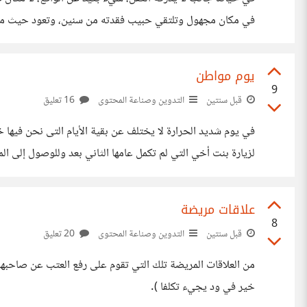
في مكان مجهول وتلتقي حبيب فقدته من سنين، وتعود حيث ما كنت
أنه رحل عن عالمنا من سنين، ولكنك تتجاهل الأمر، كثيرون
يوم مواطن
9
قبل سنتين
التدوين وصناعة المحتوى
16 تعليق
في يوم شديد الحرارة لا يختلف عن بقية الأيام التى نحن فيها خ
لزيارة بنت أخي التي لم تكمل عامها الثاني بعد وللوصول إلى
الصندوق الضيق مع الحرارة المرتفعة وفي مقعد لا يتجاوز
علاقات مريضة
8
قبل سنتين
التدوين وصناعة المحتوى
20 تعليق
من العلاقات المريضة تلك التي تقوم على رفع العتب عن صاحبها .
خير في ود يجيء تكلفا ).