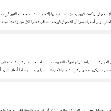
ها أحجار تراكمت فوق بعضها، لم انتبه لها إلا حينما بدأت تحجب النور في صد
، ولن أخفيك سراً أن الأحجار قبيحة المنظر، فعذراً لكل من وقعت عينه عل
لذين فقدنا كرامتنا ولم نعرف للنخوة معنى .. اصبحنا نعال في أقدام خنازير
أسفل .. أيكون خسران في الدنيا والآخرة!! سلم يا رب سلم .. اذا أصاب البر
يه للمنطق، بعيد عن الماديات والحسابات، أشياء غير مألوفة نقف أمامها عاجزي