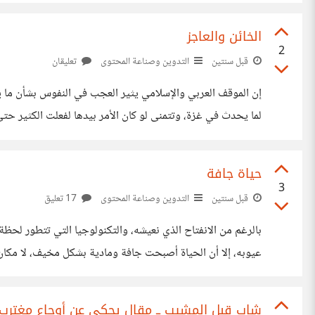
الخائن والعاجز
2
قبل سنتين
التدوين وصناعة المحتوى
تعليقان
إن الموقف العربي والإسلامي يثير العجب في النفوس بشأن ما ي
لما يحدث في غزة، وتتمنى لو كان الأمر بيدها لفعلت الكثير حتى
الفعل إلا بالإرادة، وعندما تغيب الإرادة يتساوى الإنسان
حياة جافة
3
قبل سنتين
التدوين وصناعة المحتوى
17 تعليق
بالرغم من الانفتاح الذي نعيشه، والتكنولوجيا التي تتطور لحظة
عيوبه، إلا أن الحياة أصبحت جافة ومادية بشكل مخيف، لا مكان 
وأخرجت لنا أفكار خبيثة، وبدأت في تغليف الباطل بصورة من ا
شاب قبل المشيب ــ مقال يحكي عن أوجاع مغترب و