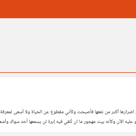
 اضرارها أكثر من نفعها فأصبحت وكأني مقطوع عن الحياة ولا أسعى لمعرف
 عليه الآن وكأنه بيت مهجور ما ان تُلقي فيه إبرة لن يسمعها أحد سواك وأ