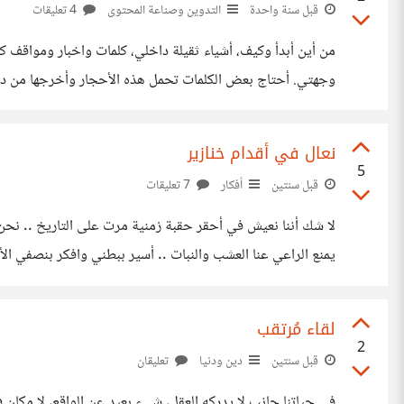
قبل سنة واحدة
التدوين وصناعة المحتوى
4 تعليقات
من أين أبدأ وكيف، أشياء ثقيلة داخلي، كلمات واخبار ومواقف كل
وجهتي. أحتاج بعض الكلمات تحمل هذه الأحجار وأخرجها من داخلي
مسؤولاً عن قبحها. نسيت أن أخبرك أني قد بلغت الأربعين
نعال في أقدام خنازير
5
قبل سنتين
أفكار
7 تعليقات
لا شك أننا نعيش في أحقر حقبة زمنية مرت على التاريخ .. نحن ا
يمنع الراعي عنا العشب والنبات .. أسير ببطني وافكر بنصفي ال
متع الحياة عن اسعادك ..
لقاء مُرتقب
2
قبل سنتين
دين ودنيا
تعليقان
في حياتنا جانب لا يدركه العقل، شيء بعيد عن الواقع، لا مكان ف