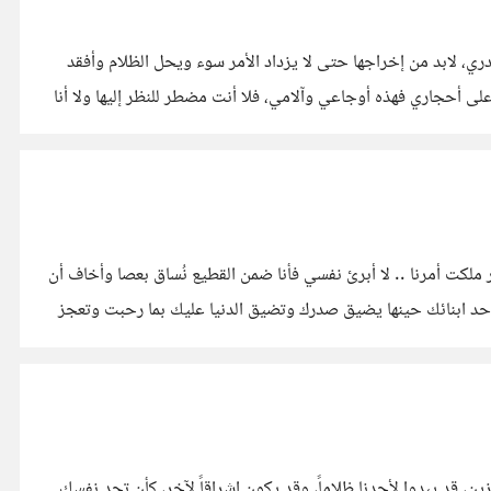
ري، لابد من إخراجها حتى لا يزداد الأمر سوء ويحل الظلام وأفقد
ى أحجاري فهذه أوجاعي وآلامي، فلا أنت مضطر للنظر إليها ولا أنا
 ملكت أمرنا .. لا أبرئ نفسي فأنا ضمن القطيع نُساق بعصا وأخاف أن
د أحد ابنائك حينها يضيق صدرك وتضيق الدنيا عليك بما رحبت وتعجز
ن، قد يبدوا لأحدنا ظلاماً، وقد يكون إشراقاً لآخر، كأن تجد نفسك