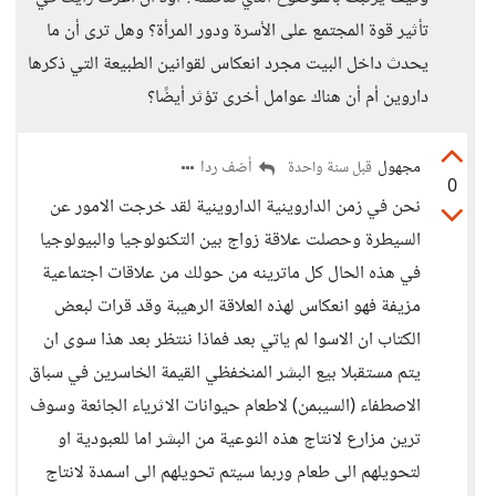
تأثير قوة المجتمع على الأسرة ودور المرأة؟ وهل ترى أن ما
يحدث داخل البيت مجرد انعكاس لقوانين الطبيعة التي ذكرها
داروين أم أن هناك عوامل أخرى تؤثر أيضًا؟
مجهول
أضف ردا
قبل سنة واحدة
0
نحن في زمن الداروينية الداروينية لقد خرجت الامور عن
السيطرة وحصلت علاقة زواج بين التكنولوجيا والبيولوجيا
في هذه الحال كل ماترينه من حولك من علاقات اجتماعية
مزيفة فهو انعكاس لهذه العلاقة الرهيبة وقد قرات لبعض
الكتاب ان الاسوا لم ياتي بعد فماذا ننتظر بعد هذا سوى ان
يتم مستقبلا بيع البشر المنخفظي القيمة الخاسرين في سباق
الاصطفاء (السيبمن) لاطعام حيوانات الاثرياء الجائعة وسوف
ترين مزارع لانتاج هذه النوعية من البشر اما للعبودية او
لتحويلهم الى طعام وربما سيتم تحويلهم الى اسمدة لانتاج