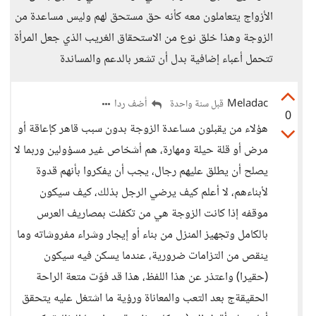
الأزواج يتعاملون معه كأنه حق مستحق لهم وليس مساعدة من
الزوجة وهذا خلق نوع من الاستحقاق الغريب الذي جعل المرأة
تتحمل أعباء إضافية بدل أن تشعر بالدعم والمساندة
Meladac
أضف ردا
قبل سنة واحدة
0
هؤلاء من يقبلون مساعدة الزوجة بدون سبب قاهر كإعاقة أو
مرض أو قلة حيلة ومهارة، هم أشخاص غير مسؤولين وربما لا
يصلح أن يطلق عليهم رجال، يجب أن يفكروا بأنهم قدوة
لأبناءهم، لا أعلم كيف يرضي الرجل بذلك، كيف سيكون
موقفه إذا كانت الزوجة هي من تكفلت بمصاريف العرس
بالكامل وتجهيز المنزل من بناء أو إيجار وشراء مفروشاته وما
ينقص من التزامات ضرورية، عندما يسكن فيه سيكون
(حقيرا) واعتذر عن هذا اللفظ، هذا قد فوّت متعة الراحة
الحقيقةج بعد التعب والمعاناة ورؤية ما اشتغل عليه يتحقق