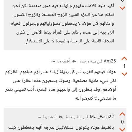
0
أكيد طبعا كلامك مفهوم والواقع فيه صور متعددة لكن نحن
نتكلم هنا عن الجزء السيئ الزوج المتسلط والزوج الكسول
وأمثالهم لأن هؤلاء لا يتحملون مسؤولياتهم ويحولون الحياة
الزوجية إلى عبء وظلم على المرأة بينما الأصل أن تكون
العلاقة قائمة على الرحمة والمودة لا على الاستغلال
Am25
أضف ردا
قبل سنة واحدة
1
هؤلاء قبلتهم الغرب في كل رذيلة زيادة على لؤم طباعهم. نظرتهم
لكل شيء مادية مصلحية، وسوف يسحبون هذه النظرة على
أولادهم، وقد ينظرون إلى والديهم هذه النظرة. أنت تعنيني بقدر
ما تنفعني، لا كثرهم الله
Mai_Easa22
أضف ردا
قبل سنة واحدة
0
بالضبط هؤلاء يكونون استغلاليين لدرجة أنهم يخططون كيف