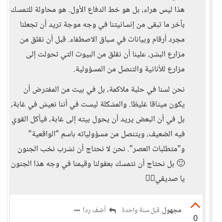
هذا ليس هراء، بل هو خط الدفاع الأول. هو محاولة للتمسك
بآخر ما تبقى من إنسانيتنا في وجه موجة تريد أن تجعلنا
مجرد أرقام وبيانات في سباق الاصطفاء. قبل أن نقلق من
مزارع البشر، علينا أن نقلق من البيوت التي تحولت إلى
مزارع للأنانية والتنصل من المسؤولية.
نحن لسنا في حلبة ملاكمة، بل في بيت من المفترض أن
يكون ميثاقا غليظا. والمشكلة ليست في أننا نعيش في غابة،
بل في أن البعض يريد أن يحول بيته إلى غابة، فيأكل القوي
فيه الضعيف، ويتنصل من مسؤولياته باسم "الواقعية"
و"متطلبات العصر". نحن لا نحتاج أن نشرب نخب الجنون
🙂 بل نحتاج أن نتمسك بعقولنا وقيمنا في وجه هذا الجنون
يا صديقي✌🏻
مجهول
أضف ردا
قبل سنة واحدة
0