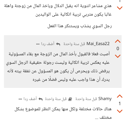
1
هذي مشاعر انثوية انه يقبل الدلال وياخذ المال من زوجتة واهلة
غالبا يكون متربي تربية اتكالية على الواليدين
رجل السوي يشذب ويستنكر هذا الفعل
Mai_Easa22
أضف ردا
قبل سنة واحدة
0
أصبت فعلا فالقبول بأخذ المال من الزوجة مع بقاء المسؤولية
عليه يعكس تربية اتكالية وليست رجولة حقيقية الرجل السوي
يرفض ذلك ويحرص أن يكون هو المسؤول عن نفقة بيته لأنه
يدرك أن هذا واجب عليه وليس فضلًا من غيره
Shamy
أضف ردا
قبل سنة واحدة
قبل سنة واحدة
1
هناك حالات مختلفة ولكل منها يمكن النظر للموضوع بشكل
مختلف ...