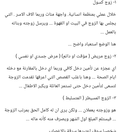
١- زوج كسول
خلال عملي بمنظمة انسانية. واجهة مئات وربما الاف الاسر . التي
يجلس بها الزوج في البيت او القهوة ... ويرسل زوجته وبناته
بالعمل ...
هنا الوضع استعباد واضح ...
٢- زوج مريض ( مؤقت او دائم) ( مرض جسدي او نفسي )
اي عجزه عن تأمين دخل كافي وربما اي دخل بالمقارنة مع دخله
ايام الصحة ... وهنا باغلب القصص التي اعرفها تقدمت الزوجة
لتسعى لتأمين دخل حتى تستمر العائلة ويكبر الاطفال ...
٣- الزوج المسيطر ( المتسلبط )
هو وزوجته يعملان ... ولكن يرى ان له كامل الحق بمرتب الزوجة
... فيستلم المبلغ اول الشهر ويصرف منه كأنه ماله ...
شخصيا سوف اعتبرها سرقة بالاغصاب