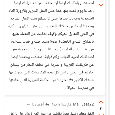
احسنت , بامكانك ايضا ان تحدثنا عن مغامراتك ايضا
,حدثنا يوم قمت بمهاجمة عش النمل الشرير بقارورة الماء
السحرية وهربت بعدها حتى لا ينتقم منك النمل الشرير
وحدثنا ايضا عن خطتك للقضاء على عش الدبابير الماكرة
في الحي المقابل لحيكم وكيف تمكنت من القضاء عليها
بالسلاح السري الخطير( عبوة مبيد حشري قمت بشراءه
من عند البقال الطيب ) وحدثنا عن رحلتك العجيبة مع
اصدقائك لصيد الذباب وكم ذبابة اصطدت وحدثنا ايضا
عن طريقتك الغريبة والسرية في قطف الثمار من بستان
جاركم في الحي , اجل كل هذه المغامرات التي مررت بها
علمتك الكثير فلا تحرمنا من الحكمة الغزيرة التي تعلمتها
في مدرسة الحياة .
Mai_Easa22
أضف ردا
قبل سنة واحدة
0
اتفق معك رفيق فعلاً نقاشنا عن دور المرأة والرجل داخل