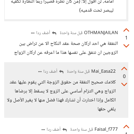
أمامه، لن أقول إلا: (من كان نظره قصيرا ربما النظارة تكفيه
ليبصر تحت قدميه)
OTHMANJAILAN
أضف ردا
قبل سنة واحدة
1
النفقة هي احد اركان صحة عقد النكاح الا عن تراض بين
الزوجين ان نتفق على نفسها هذا ما اعرفه عن اركان الزواج
Mai_Easa22
أضف ردا
قبل سنة واحدة
0
كلامك صحيح النفقة من حقوق الزوجة التي يقوم عليها عقد
الزواج وهي التزام أساسي على الزوج لا يسقط إلا برضاها
الكامل وإذا اختارت أن تشارك فهذا فضل منها لا يغير الأصل ولا
يلغي حقها
Faisal_f777
أضف ردا
قبل سنة واحدة