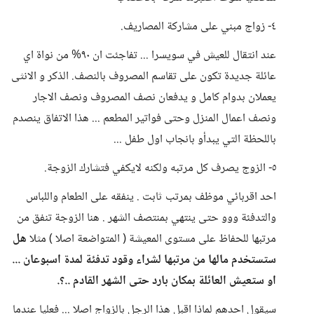
٤- زواج مبني على مشاركة المصاريف.
عند انتقال للعيش في سويسرا ... تفاجئت ان ٩٠% من نواة اي
عائلة جديدة تكون على تقاسم المصروف بالنصف. الذكر و الانثى
يعملان بدوام كامل و يدفعان نصف المصروف ونصف الاجار
ونصف اعمال المنزل وحتى فواتير المطعم ... هذا الاتفاق ينصدم
باللحظة التي يبدأو بانجاب اول طفل ...
٥- الزوج يصرف كل مرتبه ولكنه لايكفي فتشارك الزوجة.
احد اقربائي موظف بمرتب ثابت . ينفقه على الطعام واللباس
والتدفئة ووو حتى ينتهي بمنتصف الشهر . هنا الزوجة تنفق من
مرتبها للحفاظ على مستوى المعيشة ( المتواضعة اصلا ) مثلا
هل
ستستخدم مالها من مرتبها لشراء وقود تدفئة لمدة اسبوعان ...
او ستعيش العائلة بمكان بارد حتى الشهر القادم ..؟.
سيقول احدهم لماذا اقبل هذا الرجل بالزواج اصلا ... فعليا عندما