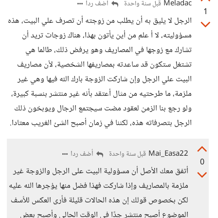
Meladac
أضف ردا
قبل سنة واحدة
1
الرجل لا يليق به أن يطلب من زوجته أن تصرف علي البيت، هذه
مسؤوليته، لا أ علم من أين يأتون بهذا، هناك زوجات تريد أن
تشارك مع زوجها في المصاريف وهو يرفض ذلك، طالما هي
تشتغل ستكون قد ساعدته بمصاريفها الشخصية، لأن مصاريف
البيت علي الرجل وإن شاركت الزوجة بارك الله فيها وهي غير
ملزمة، ما طرحتيه من مثال أعتقد بأنه غير منتشر بنسبة كبيرة،
ولو رجع بنا الزمن لعقود مضت سيجتمع الرجال ويوبخون ذلك
الرجل بتصرفاته هذه، لكننا في زمان أصبح الشئ الغريب معتادا.
Mai_Easa22
أضف ردا
قبل سنة واحدة
0
أتفق معك الأصل أن مسؤولية البيت على الرجل والزوجة غير
ملزمة بالمصاريف وإذا شاركت فهذا فضل منها يؤجرها الله عليه
لكن بخصوص قولك إن هذه الحالات قليلة فأرى العكس للأسف
الموضوع أصبح منتشر جدًا في الوقت الحالي وأصبح بعض