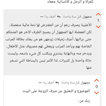
للمرأة و الرجل و للانسانية جمعاء
مجهول
أضف ردا
قبل سنة واحدة
1
الأغلبية يصرف رغم أن من المفترض لها ذمة مالية منفصلة،
لكن المعضلة ايها المجهول أن يصبح الطرف الأخر هو المتحكم
حتى براتبها، أعرف زميلات زوجهن هو من يملك بطاقة المرتب
الخاصة بهم ويأخذ المرتب ويعطي لهم مصروف مثل الأطفال،
ويدخر منه وبالنهاية يشتري ويكتب كل شيء باسمه، وليست
حالة واحدة بل كثيرات، لذا الأمر ليس بالبساطة التي تسخر
منها
مجهول
أضف ردا
قبل سنة واحدة
0
الموضوع و التعليق عن صرف الزوجة على البيت
ردك عن :