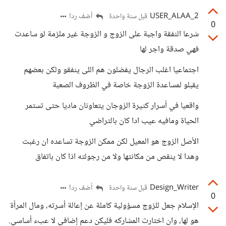
USER_ALAA_2
أضف ردا
قبل سنة واحدة
0
شرعا النفقة واجبة على الزوج و الزوجة غير ملزمة لو ساعدت
فهي صدقة واجر لها
اجتماعيا اغلب الرجال يفضلون هم اللى ينفقو ولكن بعضهم
يقبلو لمساعدة الزوجة خاصة في الظروف الصعبة
واقعيا في أسرار كثيرة الزوجان يتعاونان ماديا حتى تستمر
الحياة ومافيه عيب ادا كان بالتراضي
الأصل الزوج هو المعيل لكن ممكن الزوجة تساعده ان رغبت
وهدا لا ينقص من مكانتها ولا من رجولته اذا كان باتفاق
Design_Writer
أضف ردا
قبل سنة واحدة
0
الإسلام جعل للزوج مسؤولية كاملة عن إعالة أسرته، ومال المرأة
هو لها، وان اختارت المشاركه فليكن دعم إضافي لا عبء أساسي.