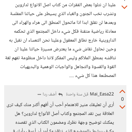
علينا ان نتلوا بعض الفقرات من كتاب اصل الانواع لداروين
ونشرب نخب الجنون والغباء الذي يسيطر على حياتنا المفلسة
وبعدها لن نقلق ابدا اذا ماتحول المنطق الى هراء والهراء الى
معادلة رياضية متقنة فكل شيء داخل المجتمع الذي تحكمه
الداروينية خارج نطاق المعقول وعلينا نحن التعساء ان نقبل به
وحين نحاول نقاش شيء ما يعترض مسيرة حياتنا علينا ان
نناقشه بمنطق الملاكم وليس المفكر لاننا داخل منظومة تفهم لغة
القوة والقسوة والتجاهل والواجبات الوهمية والبديهيات
المصطنعة هذا كل شيء ....
Mai_Easa22
أضف ردا
قبل سنة واحدة
0
أرى أن تعليقك مثير للاهتمام أحب أن أفهم أكثر منك كيف ترى
العلاقة بين نقد المجتمع وكتاب أصل الأنواع لداروين؟ هل
يمكنك توضيح وجهة نظرك ومضمون الكتاب الذي تقصده
وكيف يرتبط بالموضوع الذي نناقشه؟ أود أن أعرف رأيك في