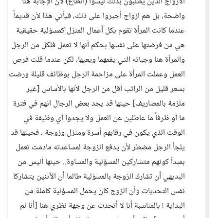
الأزواج الذين يطلبون بذلك ليسوا (أنطاع) لأن الإجابة هنا
واضحة، بل هم ازواج أجبروا على ذلك، فيأتي هذا لأن قديماً
عندما كانت المرأة تقوم بكل أعمال المنزل كمسؤلية حقيقية
هي من فرضتها على نفسها بحكم أنها لا تعمل فلكل من الرجل
والمرأة هنا وجباته التي يفمهما ويعيها، لكن عندما قلت فرص
العمل وعملت المرأة على مزاحمة الرجل بوظائف قليلة ورضت
بسعر قليل من الراتب أقل من الرجل لأنها بالأساس [غير
ملزمة بالمصاريف] حينها قد يجد بعض الرجال انهم في فترة
ما أو ظرفاً ما عاطلين عن العمل ولا يجدوا أي وظيفة في
الوقت الذي يكون في رقابهم أسرة ومنزل وزوجة ، فحينها قد
يلجأ الرجل مضطر لأن يدفع الزوجة لمساعدته مادمت تعمل
بمبدأ كونهم متشاركين المسؤلية والمساوة.. حينها أليس من
البديهي أن تشارك الزوجة بالمسؤلية طالما أن الأثنين يتشاركا
نفس التحديات وأن الزوج كان يحمل المسؤلية كاملة من
البداية ! بالمناسبة أنا لا أتحدث عن وجهة نظري هنا [أنا لم