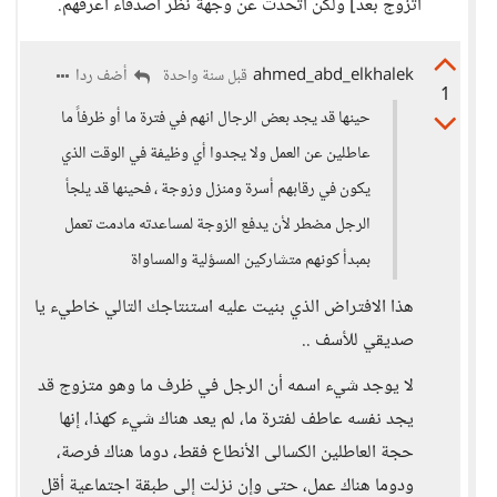
أتزوج بعد] ولكن أتحدث عن وجهة نظر أصدقاء أعرفهم.
ahmed_abd_elkhalek
أضف ردا
قبل سنة واحدة
1
حينها قد يجد بعض الرجال انهم في فترة ما أو ظرفاً ما
عاطلين عن العمل ولا يجدوا أي وظيفة في الوقت الذي
يكون في رقابهم أسرة ومنزل وزوجة ، فحينها قد يلجأ
الرجل مضطر لأن يدفع الزوجة لمساعدته مادمت تعمل
بمبدأ كونهم متشاركين المسؤلية والمساواة
هذا الافتراض الذي بنيت عليه استنتاجك التالي خاطيء يا
صديقي للأسف ..
لا يوجد شيء اسمه أن الرجل في ظرف ما وهو متزوج قد
يجد نفسه عاطف لفترة ما، لم يعد هناك شيء كهذا، إنها
حجة العاطلين الكسالى الأنطاع فقط، دوما هناك فرصة،
ودوما هناك عمل، حتى وإن نزلت إلى طبقة اجتماعية أقل