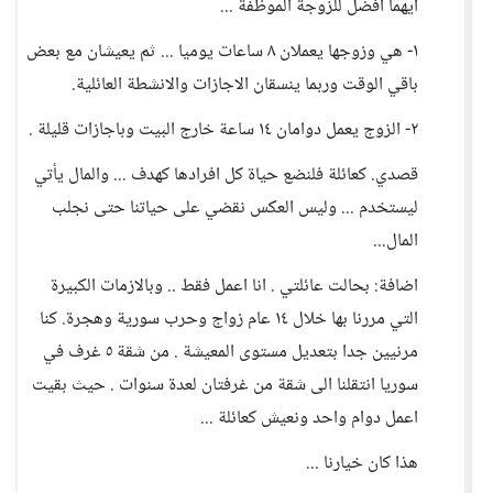
ايهما افضل للزوجة الموظفة ...
١- هي وزوجها يعملان ٨ ساعات يوميا ... ثم يعيشان مع بعض
باقي الوقت وربما ينسقان الاجازات والانشطة العائلية.
٢- الزوج يعمل دوامان ١٤ ساعة خارج البيت وباجازات قليلة .
قصدي. كعائلة فلنضع حياة كل افرادها كهدف ... والمال يأتي
ليستخدم ... وليس العكس نقضي على حياتنا حتى نجلب
المال...
اضافة: بحالت عائلتي . انا اعمل فقط .. وبالازمات الكبيرة
التي مررنا بها خلال ١٤ عام زواج وحرب سورية وهجرة. كنا
مرنيين جدا بتعديل مستوى المعيشة . من شقة ٥ غرف في
سوريا انتقلنا الى شقة من غرفتان لعدة سنوات . حيث بقيت
اعمل دوام واحد ونعيش كعائلة ...
هذا كان خيارنا ...