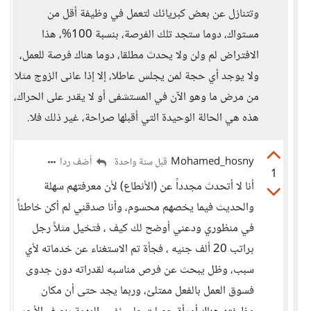
وتتنازل عن بعض كبريائك لتعمل في وظيفة أقل من
مستواك، دوما ستجد تلك الفرصة، بنسبة 100%، هذا
الافتراض لم ولن ولا يحدث مطلقا، دوما هناك فرصة للعمل،
ولا يوجد أي حجة لمن يجلس عاطلا، إلا إذا عانى الزوج مثلا
من مرض ما وهو الآن في المستشفى أو لا يقدر على الحراك،
هذه هي الحالة الوحيدة التي أقبلها صراحة، غير ذلك فلا.
Mohamed_hosny
أضف ردا
قبل سنة واحدة
1
أنا لا أتحدث مجدداً عن (الأنطاع) لأن معرفتهم سهلة
والحديث فيما يخصهم محسوم، وأنا صدقني لم أكن خاطئاً
في منظوري ودعني أوضح لك كيف ، فتخيل مثلاً رجل
براتب 20 ألف جنيه ، فجأة تم الاستغناء عن خدماته لأي
سبب، وظل يبحث عن فرص مناسبه لقدراته دون جدوى
فسوق العمل بالفعل ممتلئ، وربما يجد حتى أن مكان