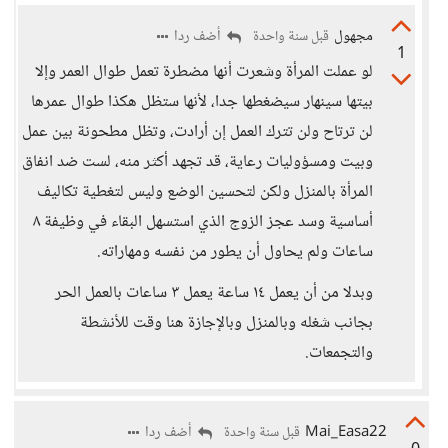
مجهول
أضف ردا
قبل سنة واحدة
1
لو عملت المرأة وشعرت أنها مضطرة تعمل طوال العمر وإلا
بيتها سينهار سيضغطها جدا، لأنها ستظل هكذا طوال عمرها
لن ترتاح ولن تترك العمل إن أرادت، وتظل مطحونة بين عمل
وبيت ومسؤوليات رعاية، قد تجهد أكثر منه، لست ضد انفاق
المرأة بالمنزل ولكن لتحسين الوضع وليس لتغطية تكاليف
أساسية وسد عجز الزوج الذي استسهل البقاء في وظيفة ٨
ساعات ولم يحاول أن يطور من نفسه ومهاراته.
وبدلا من أن يعمل ١٤ ساعة يعمل ٣ ساعات بالعمل الحر
بجانب شغله وبالمنزل وبالإجازة هنا وقت للأنشطة
والتجمعات.
Mai_Easa22
أضف ردا
قبل سنة واحدة