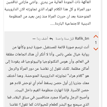
الفاكهة ذات الجودة العالية من يدري . وانتي مازلتي تناقشين
دور المراة و كل هذا الكلام الهراء الذي تجاوزته الان الداروينية
المتوحشة بعد ان حررت المراة منذ زمن بعيد من المنظومة
الدينية الاجتماعية الباردة.....
Rafik_bn
أضف ردا
قبل سنة واحدة
1
أنت ترسم صورة قاتمة للمستقبل، صورة تبدو وكأنها من
رواية خيال علمي بائس. وأنا لا أنكر أن هناك اتجاهات مقلقة
في العالم، وأن هوس التكنولوجيا والبيولوجيا قد يقودنا إلى
أماكن مظلمة. لكنك تقول إن نقاشنا عن دور المرأة والرجل
هو "كلام هراء" تجاوزته الداروينية المتوحشة. وهنا أختلف
معك جذريا.إن أول حصن يسقط أمام أي توحش قادم هو
حصن الأسرة. فإذا انهارت منظومة القيم داخل البيت،
وأصبح الرجل والمرأة مجرد متنافسين في سباق البقاء، فما
الذي سيمنع بيع البشر كطعام للحيوانات كما تقول؟ نقاشنا