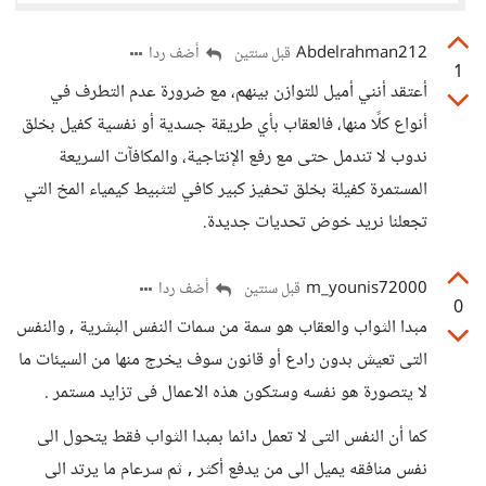
Abdelrahman212
أضف ردا
قبل سنتين
1
أعتقد أنني أميل للتوازن بينهم، مع ضرورة عدم التطرف في
أنواع كلًا منها، فالعقاب بأي طريقة جسدية أو نفسية كفيل بخلق
ندوب لا تندمل حتى مع رفع الإنتاجية، والمكافآت السريعة
المستمرة كفيلة بخلق تحفيز كبير كافي لتثبيط كيمياء المخ التي
تجعلنا نريد خوض تحديات جديدة.
m_younis72000
أضف ردا
قبل سنتين
0
مبدا الثواب والعقاب هو سمة من سمات النفس البشرية , والنفس
التى تعيش بدون رادع أو قانون سوف يخرج منها من السيئات ما
لا يتصورة هو نفسه وستكون هذه الاعمال فى تزايد مستمر .
كما أن النفس التى لا تعمل دائما بمبدا الثواب فقط يتحول الى
نفس منافقه يميل الى من يدفع أكثر , ثم سرعام ما يرتد الى