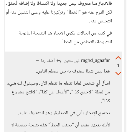
فالانجاز هنا معروف ليس جديدا ولا اكتشافا ولا إضافة تُحقق،
لكن النوم عنه هو "الخطأ" وتركيزنا عليه وعلى التقليل منه أو
التخلص منه.
في كثير من الحالات يكون الانجاز هو النتيجة الثانوية
المتبوعة بالتخلص من الخطأ
raghd_agaafar
أضف ردا
قبل سنتين
1
هذا ليس شيئًا معترف به بين معظم الناس.
اسأل أي شخص لماذا تتعلم ما تتعلم الآن، وسيقول لك شيء
من لفظة "لأحقق كذا"، "لأعرف عن كذا"، "لأفتح مشروع
كذا".
تحقيق الإنجاز يأتي في الصدارة، وهو المتعارف عليه.
لأنك بديهيًا تشعر أن "تجنب الخطأ" هذه نتيجة ضعيفة لا