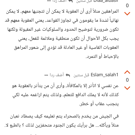
Diaa_albasir
أضف ردا
قبل سنتين
0
المراهقين مثلاً أرى أن العقوبة لا يمكن أن تتجنبها معهم، لا يمكن
نهائياً لشدة ما يقومون في تجاوز القواعد، يعني العقوبة معهم قد
تكون ضرورية لتوضيح الحدود والسلوكيات غير المقبولة ولكنها
يجب بكل الأحوال أن تكون منطقية وملائمة للفعل، يعني
العقوبات القاسية أو غير العادلة قد تؤدي إلى شعور المراهق
بالإحباط أو التمرد.
Eslam_salah1
أضف ردا
قبل سنتين
0
عن نفسي لا اتأثر إلا بالمكافأة، وأرى أن من يتأثر بالعقوبة هو
كذلك لأنه لا يملك الدافع للتعلم، ولذلك يتم اراغمه عليه لكي
يتجنب عقاب أو خطر.
في الجيش من يخدم بالصحراء يتم تعليمه كيف يصطاد ثعبان
مثلاً ويأكله... هل برأيك يكون الجنود متحفزين لذلك ؟ بالطبع لا.