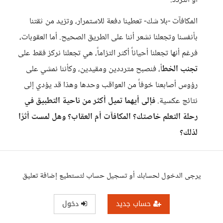
أو التردد.
المكافآت -بلا شك- تعطينا دفعة للاستمرار، وتزيد من ثقتنا
بأنفسنا وتجعلنا نشعر أننا على الطريق الصحيح. أما العقوبات،
فرغم أنها تجعلنا أحياناً أكثر التزاماً، هي تجعلنا نركز فقط على
تجنب الخط
أ، فنصبح مترددين ومقيدين، وكأننا نمشي على
رؤوس أصابعنا خوفاً من العواقب وحدها وهذا قد يؤدي إلى
نتائج عكسية.
فإلى أيهما تميل أكثر من ناحية التطبيق في
رحلة التعلم خاصتك؟ المكافآت أم العقاب؟ وهل لمست أثرًا
لذلك؟
يرجى الدخول لحسابك أو تسجيل حساب لتستطيع إضافة تعليق
حساب جديد
دخول