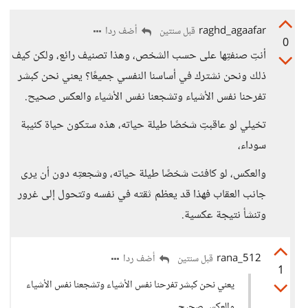
raghd_agaafar
أضف ردا
قبل سنتين
0
أنتِ صنفتِها على حسب الشخص، وهذا تصنيف رائع، ولكن كيف
ذلك ونحن نشترك في أساسنا النفسي جميعًا؟ يعني نحن كبشر
تفرحنا نفس الأشياء وتشجعنا نفس الأشياء والعكس صحيح.
تخيلي لو عاقبتِ شخصًا طيلة حياته، هذه ستكون حياة كئيبة
سوداء،
والعكس، لو كافئت شخصًا طيلة حياته، وشجعتِه دون أن يرى
جانب العقاب فهذا قد يعظم ثقته في نفسه وتتحول إلى غرور
وتنشأ نتيجة عكسية.
rana_512
أضف ردا
قبل سنتين
1
يعني نحن كبشر تفرحنا نفس الأشياء وتشجعنا نفس الأشياء
والعكس صحيح.