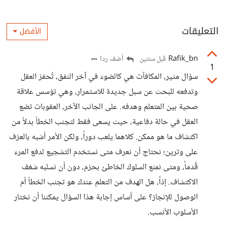
التعليقات
الأفضل
Rafik_bn
أضف ردا
قبل سنتين
1
سؤال مثير، المكافآت هي كالضوء في آخر النفق، تُحفز العقل
وتدفعه للبحث عن سبل جديدة للاستمرار، وهي تؤسس علاقة
صحية بين المتعلم وهدفه. على الجانب الآخر، العقوبات تضع
العقل في حالة دفاعية، حيث يسعى فقط لتجنب الخطأ بدلاً من
اكتشاف ما هو ممكن. كلاهما يلعب دوراً، ولكن الأمر أشبه بالعزف
على وترين؛ نحتاج أن نعرف متى نستخدم التشجيع لدفع المرء
قُدماً، ومتى نمنع السلوك الخاطئ بحزم، دون أن نسلبه شغف
الاكتشاف. إذاً، هل الهدف من التعلم عندك هو تجنب الخطأ أم
الوصول للإنجاز؟ على أساس إجابة هذا السؤال يمكننا أن نختار
الأسلوب الأنسب.