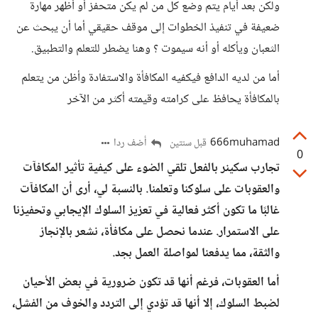
ولكن بعد أيام يتم وضع كل من لم يكن متحفز أو أظهر مهارة
ضعيفة في تنفيذ الخطوات إلى موقف حقيقي أما أن يبحث عن
الثعبان ويأكله أو أنه سيموت ؟ وهنا يضطر للتعلم والتطبيق.
أما من لديه الدافع فيكفيه المكافأة والاستفادة وأظن من يتعلم
بالمكافأة يحافظ على كرامته وقيمته أكثر من الآخر
666muhamad
أضف ردا
قبل سنتين
0
تجارب سكينر بالفعل تلقي الضوء على كيفية تأثير المكافآت
والعقوبات على سلوكنا وتعلمنا. بالنسبة لي، أرى أن المكافآت
غالبًا ما تكون أكثر فعالية في تعزيز السلوك الإيجابي وتحفيزنا
على الاستمرار. عندما نحصل على مكافأة، نشعر بالإنجاز
والثقة، مما يدفعنا لمواصلة العمل بجد.
أما العقوبات، فرغم أنها قد تكون ضرورية في بعض الأحيان
لضبط السلوك، إلا أنها قد تؤدي إلى التردد والخوف من الفشل،