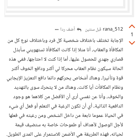
rana_512
أضف ردا
قبل سنتين
1
الإجابة تختلف باختلاف شخصية كل فرد وباختلاف نوع كل من
المكافأة والعقاب، أنا مثلا إذا كانت المكافأة تستهويني سأبذل
قصاري جهدي للحصول عليها، أما إذا كنت لا احتاجها، ففي هذه
الحالة سيكون نظام العقاب محركا لي أكثر ودافع الخوف أكثر
قوة وتأثيرا، وهناك أشخاص يحركهم دائما دافع التعزيز الإيجابي
ونظام المكافأت أيا كانت، وهناك من لا يتحرك سوى بالتهديد
والخوف، وأنا عن نفسي أرى أن الأفضل من كلاهما هو وجود
الدافعية الذاتية، أي أن تكون الرغبة في التعلم أو فعل أي شيء
في الحياة عموما نابعة من داخل الشخص ومن رغبته في فعلها
لأجل الوصول لأهداف أو طموحات خاصة به ستضيف قيمة
لحياته، فهذه الطريقة هي الأضمن للاستمرار على المدى الطويل.