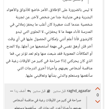
لا ليس بالضرورة على الإطلاق، الأمر خاضع للأذواق والأهواء
البشرية وهي متباينة جدا من شخص لآخر، عن تجربة
شخصية عندما كنت صغيرة كان أغلب ما يحفز زملائي في
المدرسة لأداء مهمة ما لا يحفزني، لا الحلوى التي تبدو
كالرشوى فأنا أعلم أنني بإمكاني الحصول عليها في أي وقت
آخر فلن أرهق نفسي في مهمة أستصعبها من أجلها، ولا المدح
أو المكافأت المعنوية فقد شبعت منها ولم تعد تؤثر بي، فما
الذي كان يحركني إذا؟ صراحة في كثير من الأوقات رغبة في
منافسة أشخاص بعينهم، وأحيانا أخرى الدرجات التي
سأنقصها وستعلم والدتي بشأنها وتعاقبني عليها.
raghd_agaafar
أضف ردا
قبل سنتين
قبل سنتين
0
صراحة في كثير من الأوقات رغبة في منافسة أشخاص
بعينهم، وأحيانا أخرى الدرجات التي سأنقصها وستعلم