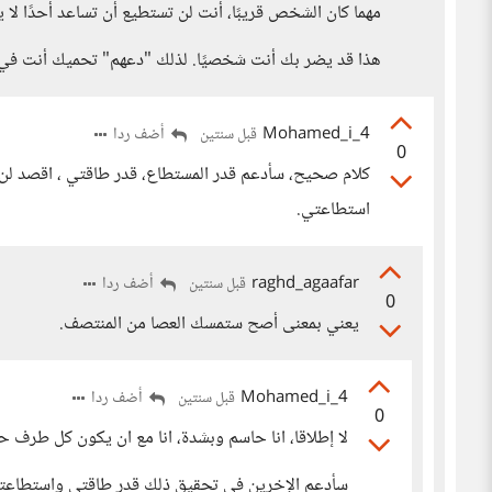
مهما كان الشخص قريبًا، أنت لن تستطيع أن تساعد أحدًا لا 
هذا قد يضر بك أنت شخصيًا. لذلك "دعهم" تحميك أنت في ال
Mohamed_i_4
أضف ردا
قبل سنتين
0
كلام صحيح، سأدعم قدر المستطاع، قدر طاقتي ، اقصد لن 
استطاعتي.
raghd_agaafar
أضف ردا
قبل سنتين
0
يعني بمعنى أصح ستمسك العصا من المنتصف.
Mohamed_i_4
أضف ردا
قبل سنتين
0
لا إطلاقا، انا حاسم وبشدة، انا مع ان يكون كل طرف ح
سأدعم الإخرين في تحقيق ذلك قدر طاقتي واستطاعتي،