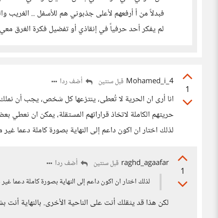
فبدلاً من أ أرفعهم لأعلى جذبوني هم للأسفل .. الغريب وا
لم يفكر أحد حرفياً في إنقاذي أو تفضيل فكرة الغرق معي 
Mohamed_i_4
أضف ردا
قبل سنتين
1
انا أرى ان الحرية لا تُعطى، ينتزعها كل شخص، يجب أن نملك 
حريتهم الكاملة لاتخاذ قراراتهم المستقلة، يمكن ان نعطي بع
لذلك اختار ان اكون داعم إلى النهاية بصورة كاملة دعما غير 
raghd_agaafar
أضف ردا
قبل سنتين
1
لذلك اختار ان اكون داعم إلى النهاية بصورة كاملة دعما غير 
لكن هذا قد يثقلك أنت على الناحية الأخرى. بالنهاية أنت ب