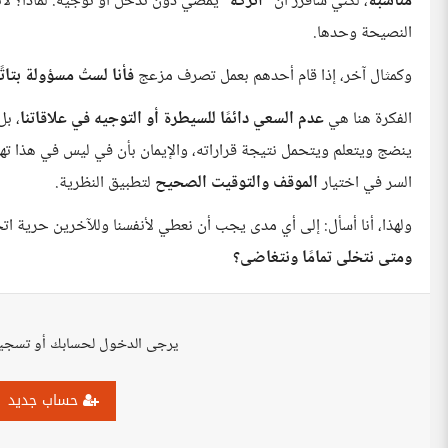
مناسبة
، لكني سأقرر أن "
أتركه
" يمضي دون تدخل أو توجيه. لماذا؟ لأني
النصيحة وحدها.
وكمثال آخر، إذا قام أحدهم بعمل تصرف مزعج
فأنا لستُ مسؤولة بتات
الفكرة هنا هي
عدم السعي دائمًا للسيطرة أو التوجيه في علاقاتنا
، ب
ينضج ويتعلم ويتحمل نتيجة قراراته، والإيمان بأن في ليس في هذا تهديد
السر في اختيار
الموقف والتوقيت الصحيح
لتطبيق النظرية.
ولهذا، أنا أسأل: إلى أي مدى يجب أن نعطي لأنفسنا وللآخرين حرية ات
ومتى نتخلى تمامًا ونتغاضى؟
يرجى الدخول لحسابك أو تسجي
حساب جديد