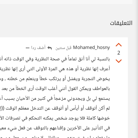
التعليقات
Mohamed_hosny
أضف ردا
قبل سنتين
2
بالنسبة لي أنا أثق تماماً في صحة النظرية وفي الوقت ذاته أنا
أعرف إنها نظرية أو هذه هي المرة الأولى التي أرى إنها نظرية 
يخوض التجربة ويفشل أو يرتكب خطأ ويتعلم من خطئه ، ومع 
بالعواطف ويمكن القول أنني أغلب الوقت أرى الخطأ من بعد ميل
يستمع لي بل ويجدوني مزعجاً في كثير من الأحيان بسبب أعت
لم أكن أتوقف أو أيأس أو أتوقف عن التدخل معظم الوقت ((إل
خوضها كاملة فلا يوجد شخص يمكنه التحكم في تصرفات الآخ
في التأثير على الآخرين وإقناعهم بالتوقف عن فعل شيء معين،