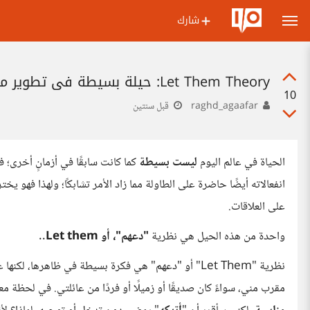
شارك
Let Them Theory: حيلة بسيطة في تطوير مهارات تعامل الشخص مع من حوله
10
raghd_agaafar
قبل سنتين
الحياة في عالم اليوم
ليست بسيطة
كما كانت سابقًا في أزمانٍ أخرى؛ ف
انفعالاته أيضًا حاضرة على الطاولة مما زاد الأمر تشابكًا؛ ولهذا فهو يخ
على العلاقات.
واحدة من هذه الحيل هي نظرية
"دعهم"، أو Let them
..
نظرية "Let Them" أو "دعهم" هي فكرة بسيطة في ظاهرها،
مقرب مني، سواءً كان صديقًا أو زميلًا أو فردًا من عائلتي. في لحظة