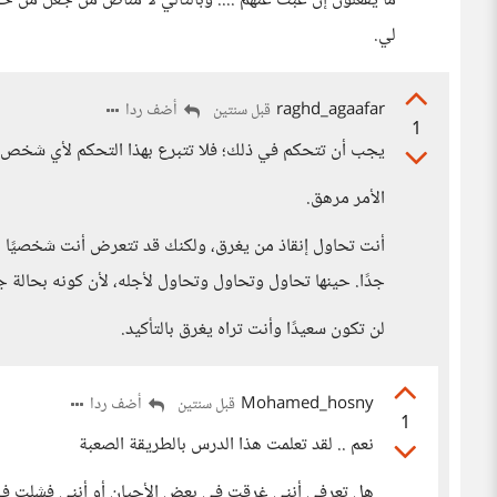
ما يفعلون إن غبت عنهم .... وبالتالي لا مناص من جعل من 
لي.
raghd_agaafar
أضف ردا
قبل سنتين
1
يجب أن تتحكم في ذلك؛ فلا تتبرع بهذا التحكم لأي شخص.
الأمر مرهق.
أنت تحاول إنقاذ من يغرق، ولكنك قد تتعرض أنت شخصيًا للغ
جدًا. حينها تحاول وتحاول وتحاول لأجله، لأن كونه بحالة ج
لن تكون سعيدًا وأنت تراه يغرق بالتأكيد.
Mohamed_hosny
أضف ردا
قبل سنتين
1
نعم .. لقد تعلمت هذا الدرس بالطريقة الصعبة
هل تعرفي أنني غرقت في بعض الأحيان أو أنني فشلت في 