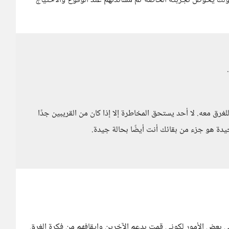
حولك يخوض تجربته الخاصة ثم مساندتهم عند الوقوع والاحتياج
رق معه. لا أحد يستحق المخاطرة إلا إذا كان من القريبين جدًا
يدة هو جزء من بقائك أنت أيضًا بحالة جيدة.
بعض الأمور لكوني قمت بدعم الآخرين وإيقافهم من فكرة الغرق