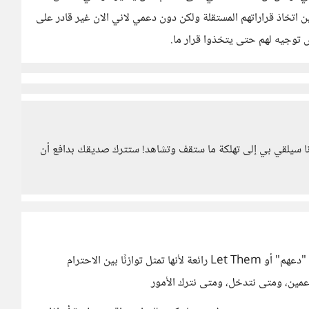
 اتخاذ قراراتهم المستقلة ولكن دون دعمي لاني الان غير قادر على
 توجيه لهم حتى يتخذوا قرار ما.
نا سيلقي بي إلى تهلكة ما ستقف وتشاهد! ستترك صديقك بدافع أن
سؤالك يعكس فهمًا عميقًا للعلاقات الإنسانية وتعقيداتها. فكرة "دعهم" أو Let Them رائعة لأنها تمثل توازنًا بين الاحترام
عمين، ومتى نتدخل، ومتى نترك الأمور