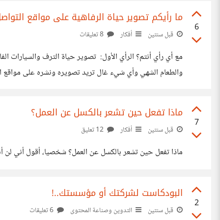
ما رأيكم تصوير حياة الرفاهية على مواقع التواص
6
قبل سنتين
أفكار
8 تعليقات
والطعام الشهي وأي شيء غال تريد تصويره ونشره على مواقع الت
في مواقع التواصل عليه أن يبحث عن مجال معين ويتعلم ويط
ماذا تفعل حين تشعر بالكسل عن العمل؟
7
قبل سنتين
أفكار
12 تعليق
ماذا تفعل حين تشعر بالكسل عن العمل؟ شخصيا، أقول أني لن أنهض من مكاني إلا إذا أكملت الجزء الفلاني من العمل ولو بقيت طوال حياتي هنا.. ربما أشرب بعض القهوة لأكون أكثر نشاطا، وبس..! ماذا عنكم؟
البودكاست لشركتك أو مؤسستك..!
2
قبل سنتين
التدوين وصناعة المحتوى
6 تعليقات