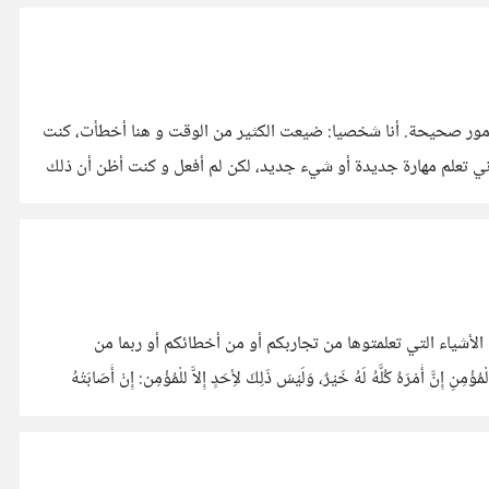
ن أمور صحيحة. أنا شخصيا: ضيعت الكثير من الوقت و هنا أخطأت، كنت
كاني تعلم مهارة جديدة أو شيء جديد، لكن لم أفعل و كنت أظن أن ذلك
لأشياء التي تعلمتوها من تجاربكم أو من أخطائكم أو ربما من
ْرِ الْمُؤْمِنِ إِنَّ أَمْرَهُ كُلَّهُ لَهُ خَيْرٌ، وَلَيْسَ ذَلِكَ لأِحَدٍ إِلاَّ للْمُؤْمِن: إِنْ أَصَابَتْهُ