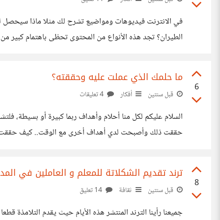
في الانترنت فيديوهات ومواضيع تشرح لك مثلا ماذا سيحصل لو
الطيران؟ تجد هذه الأنواع من المحتوى تحظى باهتمام كبير من ا
وما الذي سيحدث لو اختفت - مع أصحابه وهكذا يعلم الجميع بالأمر. ربما تعرف هذه الحالة، والح
ما حلمك الذي عملت عليه وحققته؟
6
قبل سنتين
أفكار
4 تعليقات
حققت ذلك وأصبحت لدي أهداف أخرى مع الوقت.. كيف حققت ذلك
في مشاريع كبيرة في المجال ومازلت أتعلم.. ماذا عنكم؟ ما كان حلمكم، وكيف حققتموه؟
ترند تقديم الشكلاتة للمعلم و العاملين في المدر
8
قبل سنتين
ثقافة
14 تعليق
جميعنا رأينا الترند المنتشر هذه الأيام حيث يقدم التلامذة 