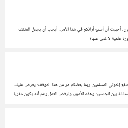
رون، أحببت أن أسمع أرائكم في هذا الأمر.. أيجب أن يجعل المثقف
رة علمية لا غنى عنها؟
أولا الموضوع ليس لإظهار أني شخص تقي بل أنا عبد لله أحسن أحيانا وأذنب أحيانا. لكنه موضوع لمشاركة الأشياء التي أعتقد أنها جيدة وستنفع إخوتي المسلمين. ربما بعضكم مر من هذا الموقف: يعرض عليك
صداقة بين الجنسين وهذه الأمور، وترفض العمل رغم أنه يكون مغريا