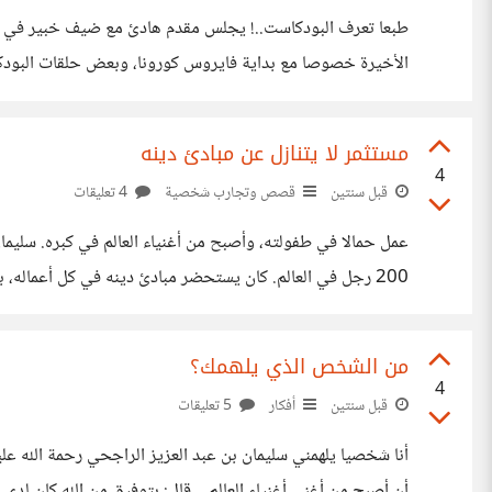
الأخيرة خصوصا مع بداية فايروس كورونا، وبعض حلقات البودكاس
الاستماع لحقلقات البودكاست في المواصلات العامة أو أثناء عملك بكل بساطة. هذه هي الصورة الشائعة ح
مستثمر لا يتنازل عن مبادئ دينه
4
قبل سنتين
قصص وتجارب شخصية
4 تعليقات
200 رجل في العالم. كان يستحضر مبادئ دينه في كل أعمال
إمبراطورية من الشركات والاستثمارات والمؤسسات التي تنفع الن
من الشخص الذي يلهمك؟
4
قبل سنتين
أفكار
5 تعليقات
أنا شخصيا يلهمني سليمان بن عبد العزيز الراجحي رحمة الله ع