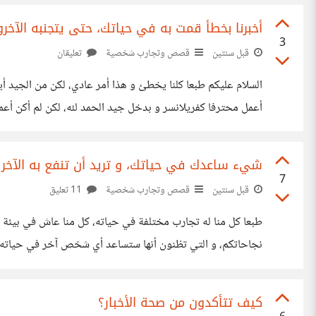
أخبرنا بخطأ قمت به في حياتك، حتى يتجنبه الآخر
3
قبل سنتين
قصص وتجارب شخصية
تعليقان
السلام عليكم طبعا كلنا يخطئ و هذا أمر عادي، لكن من الجيد 
أعمل محترفا كفريلانسر و بدخل جيد الحمد لله، لكن لم أكن أعمل
المستوة كاف
شيء ساعدك في حياتك، و تريد أن تنفع به الآخري
7
قبل سنتين
قصص وتجارب شخصية
11 تعليق
طبعا كل منا له تجارب مختلفة في حياته، كل منا عاش في بيئة مخ
سَرَّاءُ شَكَرَ فَكَانَ خَيْراً لَهُ، وَإِنْ أَصَابَتْهُ
كيف تتأكدون من صحة الأخبار؟