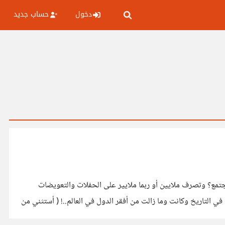
دخول
حساب جديد
 المنفعة التي يقدمها المغني والممثل والرسام للمجتمع؟ وتصرف ملايين أو ربما ملايير على الحفلات والتعويضات
والمساعدات لإنتاج الأعمال الفنية.. بماذا ينفع هذا مجتمعاتنا؟ هل يزيد من تقدمها علميا أو اقتصاديا؟ هناك دول جاء منها بعض أشهر المغنيين في التاريخ وكانت وما زالت من أفقر الدول في العالم..! ( أستثني من