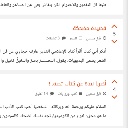
طبعا كل التقدير والاحترام. لكن بنقاش ب
ترند، وأن السوشيال ميديا حرفيا يقود تصرفات الجيل الجديد؟
قصيدة مضحكة
5
قبل سنتين
الشعر
3 تعليقات
أذكر أني كنت أقرأ كتابا للإعلامي القدير عارف حجاوي عن فن ا
تميل والماء يمشي فوق رمــل قاعـــد ويرى له مهما مشـــى سيلول 🔘وينسب له أيضاً : الأرض
أخبرنا نبذة عن كتاب تحبه..!
4
قبل سنتين
كتب وروايات
14 تعليق
السلام عليكم ورحمة الله وبركاته... شخصيا أحب كتب الأدب ال
ما هو محزن لنوع من الكوميديا، تجد نفسك تضحك كالمجنون و أنت تقرأ هذا الكتاب ال