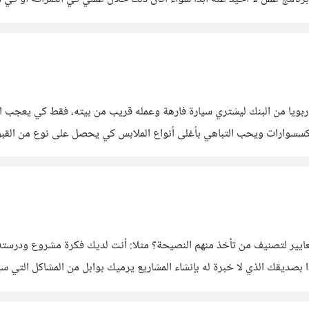
ويا من البنك ليشتري سيارة فارهة وعمله قريب من بيته، فقط كي يعجب ال
اكسسوارات ويحب التباهي بأغلى أنواع الملابس كي يحصل على نوع من القبول
السلام عليكم. طبعا نقول: ما خاب من استشار...لكن هل لديك معايير لت
 بصديقك الذي لا خبرة له بإنشاء المشاريع يرميك بوابل من المشاكل التي س