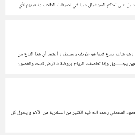
 ما هو إلا دليل على تحكم السوشيال مييا في تصرفات الطلاب وتبعيتهم لأي
ن، وهو شاعر يبدع فيما هو طريف وبسيط، و أعتقد أن هذا النوع من
الشعر يسمى البديهيات. يقول: البحــــــرُ بحـرٌ والنخيلُ نخيل والفيـــــل فيل والزراف طـــويل والأرض أرض والسماء خلافها والطـــير فيما بينهن يجــــــول وإذا تعاصفت الرياح بروضة فالأرض تثبت والغصون
ود السعدني رحمه الله فيه الكثير من السخرية من الآلام و يحول كل