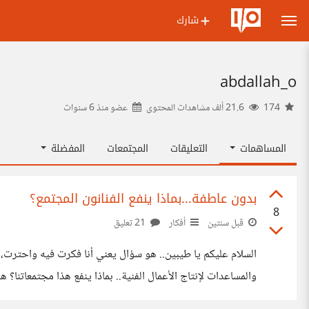
شارك
abdallah_o
174
21.6 ألف مشاهدات المحتوى
عضو منذ
6 سنوات
المساهمات
التعليقات
المجتمعات
المفضلة
بدون عاطفة...بماذا ينفع الفنانون المجتمع؟
8
قبل سنتين
أفكار
21 تعليق
هذا من يقدم فنا هادفا..حرفيا فنا هادفا ليس من يمثل أو يغني ع