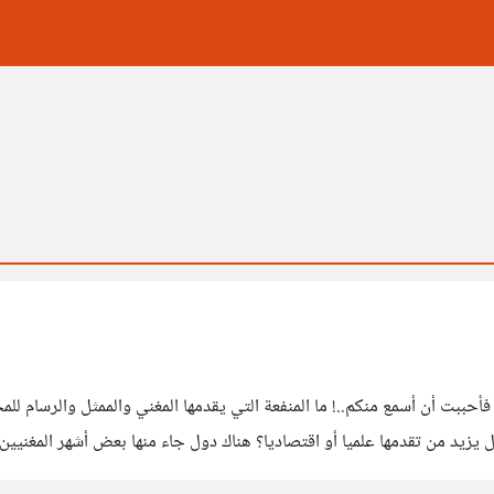
السلام عليكم يا طيبين.. هو سؤال يعني أنا فكرت فيه واحترت، فأحببت أن أسمع منكم..! ما
ن الأشياء