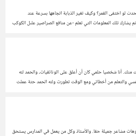
 لو اختفى القمر؟ وكيف تغير الذبابة اتجاهها بسرعة عند
م يشارك تلك المعلومات التي تعلم -عن منافع الصراصير علىل الكوكب
السلام عليكم لكل منا أحلام وأهداف ربما كبيرة أو بسيطة، فلتشاركوا معنا بعضها و كيف حققتموها حتى يستفيد ربما شخص لديه نفس هدفك منك. أنا شخصيا حلمي كان أن أعلق على الوثائقيات، والحمد لله
فسي والتعلم من أخطائي ومع الوقت تطورت ولله الحمد حتة عملت
يديوهات مشاعر جميلة حقا. والأستاذ وكل من يعمل في المدارس يستحق