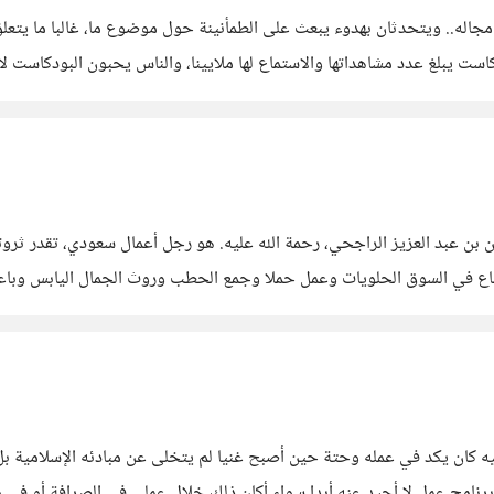
طبعا تعرف البودكاست..! يجلس مقدم هادئ مع ضيف خبير في مجاله.. ويتحدثان بهدوء يبعث على الطمأني
ت يبلغ عدد مشاهداتها والاستماع لها ملايينا، والناس يحبون البودكاست لأ
ول البودكاست وأنه موجه
ه، باع في السوق الحلويات وعمل حملا وجمع الحطب وروث الجمال اليابس وب
اس ومعظمنا يعرفها. دواجن الوطنية،
ليه كان يكد في عمله وحتة حين أصبح غنيا لم يتخلى عن مبادئه الإسلامية 