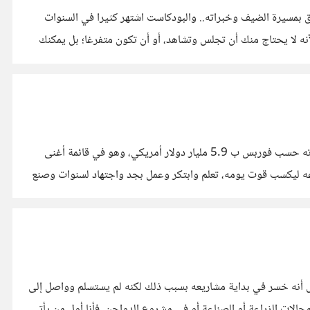
نة حول موضوع ما، غالبا ما يتعلق بمسيرة الضيف وخبراته.. والبودكاست اشتهر كثيرا في السنوات
نه لا يحتاج منك أن تجلس وتشاهد، أو أن تكون متفرغا؛ بل يمكنك
عمل حمالا في طفولته، وأصبح من أغنياء العالم في كبره. سليمان بن عبد العزيز الراجحي، رحمة الله عليه. هو رجل أعمال سعودي، تقدر ثروته حسب فوربس ب 5.9 مليار دولار أمريكي، وهو في قائمة أغنى
اعه ليكسب قوت يومه، تعلم وابتكر وعمل بجد واجتهاد لسنوات وصنع
بل أنه خسر في بداية مشاريعه بسبب ذلك لكنه لم يستسلم وواصل إلى
أن أصبح من أغنى أغنياء العالم... قال: بتوفيق من الله كان لدي برنامج عمل لا أحيد عنه أبدا سواء أكان ذلك خلال عملي في الصرافة أو في مجالات الزراعة أو الصناعة أو في مشروع الدواجن. فأنا أول من يأتي