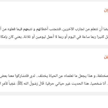
ون
أيضا أن نتعلم من تجارب الآخرين، فنتجنب أخطائهم و نتبعهم فيما فعلوه م
 كثيرا ربما ساعة في اليوم أو ربما لا أعمل ليومين أو ثلاثة، يعني كان بإم
ن
تلفة، و هذا يجعل ما تعلمناه عن الحياة يختلف.. لدى فلتشاركوا معنا بعض ا
نجاحاتكم، و التي تظنون أنها ستساعد أي شخص آخر في حياته. أنا شخصيا، هذا الحديث غير حياتي حرفيا: قَالَ رَسُولُ الله ﷺ: عَجَباً لأم