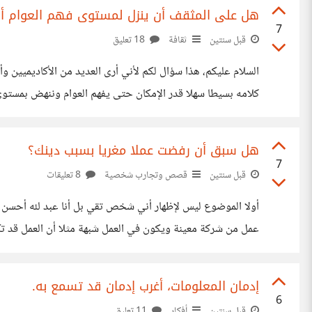
هل على المثقف أن ينزل لمستوى فهم العوام أ
7
قبل سنتين
ثقافة
18 تعليق
السلام عليكم، هذا سؤال لكم لأني أرى العديد من الأكاديميين و
كلامه بسيطا سهلا قدر الإمكان حتى يفهم العوام وننهض بمستوى ف
هل سبق أن رفضت عملا مغريا بسبب دينك؟
7
قبل سنتين
قصص وتجارب شخصية
8 تعليقات
عمل من شركة معينة ويكون في العمل شبهة مثلا أن العمل قد تكو
وستجني منه آلاف الدولارات شهريا، وتحتسب الأجر والعوض من 
إدمان المعلومات، أغرب إدمان قد تسمع به.
6
قبل سنتين
أفكار
11 تعليق