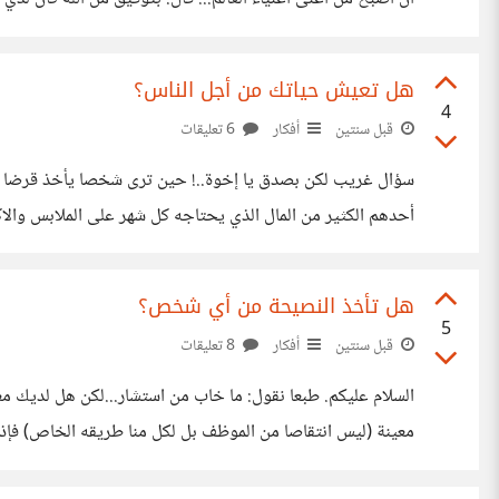
إلى مكان العمل وأنا
هل تعيش حياتك من أجل الناس؟
4
قبل سنتين
أفكار
6 تعليقات
سؤال غريب لكن بصدق يا إخوة..! حين ترى شخصا يأخذ قرضا رب
أحدهم الكثير من المال الذي يحتاجه كل شهر على الملابس وال
يشتري أحدهم آيفون وهو لا يحتاجه لكن يحب أن تظهر تلك
هل تأخذ النصيحة من أي شخص؟
5
قبل سنتين
أفكار
8 تعليقات
معينة (ليس انتقاصا من الموظف بل لكل منا طريقه الخاص) فإذا
الأفضل لك البحث عن وظيفة تضمن بها راتبا جيدا لحياة كريمة،