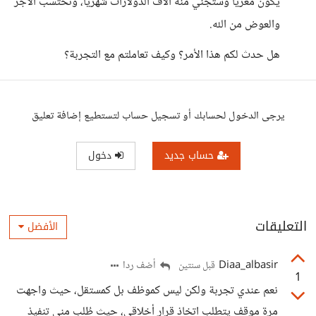
يكون مغريا وستجني منه آلاف الدولارات شهريا، وتحتسب الأجر
والعوض من الله.
هل حدث لكم هذا الأمر؟ وكيف تعاملتم مع التجربة؟
يرجى الدخول لحسابك أو تسجيل حساب لتستطيع إضافة تعليق
حساب جديد
دخول
التعليقات
الأفضل
Diaa_albasir
أضف ردا
قبل سنتين
1
نعم عندي تجربة ولكن ليس كموظف بل كمستقل، حيث واجهت
مرة موقف يتطلب اتخاذ قرار أخلاقي، حيث طُلب مني تنفيذ