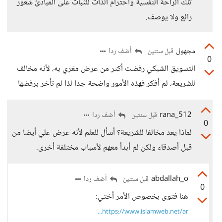
تلك الراحة النفسية واحترام الذات للثبات على المبادئ شعور
رائع ولا يوصف.
مجهول
أضف ردا
قبل سنتين
0
التسويق الشبكي رفضت أكثر من عرض مغري به، لأنه مخالف
للشريعة، لم أفكر فهذه الأمور واضحة جدا لذا لم تأخر برفضها
rana_512
أضف ردا
قبل سنتين
0
لماذا يعد مخالفا للشريعة؟ أسأل للعلم لأنه عرض علي أيضا من
قبل أصدقاء ولكن لم أبدأ معهم لأسباب مختلفة أخرى.
abdallah_o
أضف ردا
قبل سنتين
0
هنا فتوى بخصوص الأمر أختي:
https://www.islamweb.net/ar...