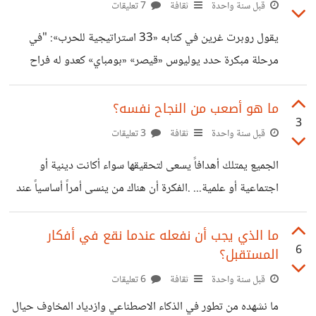
أدمنوا المقاطع القصيرة بالإضافة إلى أنهم لم يعتادوا على التركيز
قبل سنة واحدة
ثقافة
7 تعليقات
على أمر واحد وإنما على العديد من الأمور في الوقت نفسه.
يقول روبرت غرين في كتابه «33 استراتيجية للحرب»: "في
حزني هو على فقداننا لهذه المهارة المهمة، التركيز الذي باتت في
مرحلة مبكرة حدد يوليوس «قيصر» «بومباي» كعدو له فراح
نظري الميزة التي قد تميز الناس عن بعضهم
يقيس أفعاله، ويقوم بحسابات دقيقة ويفعل فقط الأمور التي
تضعه في موقف صلب من مواجهة «بومباي»! وحين اندلعت
ما هو أصعب من النجاح نفسه؟
3
الحرب أخيراً بين الرجلين، كان قيصر في أفضل أحواله ولكن ما
قبل سنة واحدة
ثقافة
3 تعليقات
إن هزم بومباي ولم يعد له منافسين من وزنه، حتى فقد شغفه
الجميع يمتلك أهدافاً يسعى لتحقيقها سواء أكانت دينية أو
بكل شيء! كان انتصاره على بومباي كارثته الشخصية." هذه
اجتماعية أو علمية... .الفكرة أن هناك من ينسى أمراً أساسياً عند
القصة وغيرها ترينا حجم الكارثة التي قد يقع فيها الإنسان عندما
السعي في تحقيق هدف ما وهو الصبر على النتائج فليس الجميع
يضع
من سينال مراده بضغطة زر. الأمر يعد صعباً مع الوعود المنتشرة
ما الذي يجب أن نفعله عندما نقع في أفكار
6
المستقبل؟
على مختلف أوساط التواصل الاجتماعي التي تعد بتحقيق
الأهداف بسرعة فينشئ عند الأفراد فكرة أن النجاح هو أمر
قبل سنة واحدة
ثقافة
6 تعليقات
لحظي ويتحقق بسرعة وهو خلاف الواقع حيث لن تصل إلى ما
ما نشهده من تطور في الذكاء الاصطناعي وازدياد المخاوف حيال