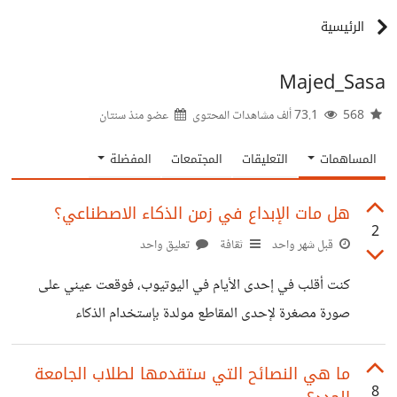
الرئيسية
Majed_Sasa
568
73.1 ألف مشاهدات المحتوى
عضو منذ
سنتان
المساهمات
التعليقات
المجتمعات
المفضلة
هل مات الإبداع في زمن الذكاء الاصطناعي؟
2
قبل شهر واحد
ثقافة
تعليق واحد
كنت أقلب في إحدى الأيام في اليوتيوب، فوقعت عيني على
صورة مصغرة لإحدى المقاطع مولدة بإستخدام الذكاء
الاصطناعي، فلم أبالي وبعد قليل وجدت مقطعا آخر بصورة
مصغرة شبيهة بل مثلها مع اختلاف صورة الشخص لدرجة أنك
ما هي النصائح التي ستقدمها لطلاب الجامعة
8