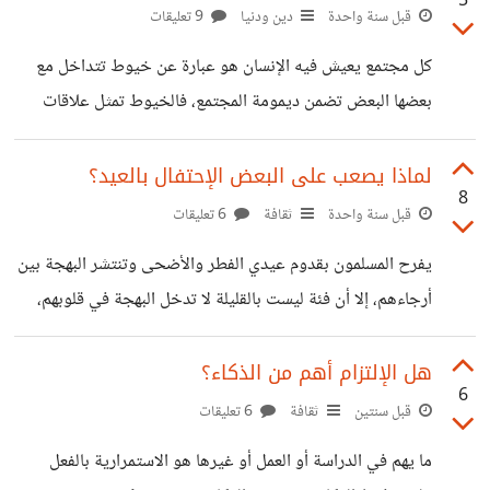
5
في عالم الأحلام، إذا لم تسعى وتثابر فلن تصل، بعد توفيق الله
قبل سنة واحدة
دين ودنيا
9 تعليقات
عز وجل. أساساً إذا كنت تنتظر من أحد ما أن يكون مفتاح
كل مجتمع يعيش فيه الإنسان هو عبارة عن خيوط تتداخل مع
نجاحك فقد ضيعت بوصلة حياتك، لا تعتمد على غيرك فقد
بعضها البعض تضمن ديمومة المجتمع، فالخيوط تمثل علاقات
يخذلك أو أنه قد لا
الأفراد مع الآخرين كلما قويت ارتقى المجتمع وكلما ضعفت أدى
إلى انهيارها. إذا نظرنا بعين المعجب للدول الغربية، لرأينا كمية
لماذا يصعب على البعض الإحتفال بالعيد؟
8
التقدم التكنولوجي والتطور الاقتصادي والخدماتي والتعليمي
قبل سنة واحدة
ثقافة
6 تعليقات
والصحي فيها مقارنة بحال دولنا اليوم، إلا أننا عندما ننظر إليها
يفرح المسلمون بقدوم عيدي الفطر والأضحى وتنتشر البهجة بين
بعين الواقع، سنرى كمية الانحلال الأخلاقي فيها. الروابط
أرجاءهم، إلا أن فئة ليست بالقليلة لا تدخل البهجة في قلوبهم،
الاجتماعية هناك هشة، الجميع منغلقون على بعضهم ودوائهم
تلك القلوب التي أمرنا الله بإسعادها، يتعذرون بأسباب عدة من
الوحيد هو العزلة لذلك ترتفع نسب الإنغماس بالمحرمات
أبرزها ضيق المال وقلة الأحباب، فينشغلون عن تأدية هذه الطاعة
هل الإلتزام أهم من الذكاء؟
6
التي لا تتطلب بذخا وإنما بتوفير أجواء يشعر أصحابها بالسرور
قبل سنتين
ثقافة
6 تعليقات
بالعيد كالذهاب إلى أماكن لا تكلف الكثير. الفكرة هي تخصيص
ما يهم في الدراسة أو العمل أو غيرها هو الاستمرارية بالفعل
أوقات للعيد وأن نعطيه جزءاً من أوقاتنا. لماذ يصعب على البعض