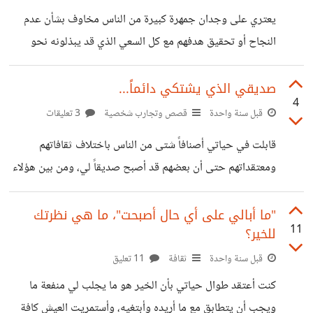
أخطأنا في تقديرنا للأمور فأعتبرنا أن التعامل بحُسنٍ سيقابل
يعتري على وجدان جمهرة كبيرة من الناس مخاوف بشأن عدم
بحسن ، ولكننا بشر،مختلفون في تكويناتنا
النجاح أو تحقيق هدفهم مع كل السعي الذي قد يبذلونه نحو
تحقيقه. هذا الأمر يسبب ضعف الهمة نحو الاستمرار مما قد يدفع
البعض إلى التوقف عن السعي نهائيا. السبب خلف هذا الخوف هو
صديقي الذي يشتكي دائماً...
4
تفكيرنا المتواصل حيال نتيجة أي هدف نسعى للقيام به، أي أننا
قبل سنة واحدة
قصص وتجارب شخصية
3 تعليقات
نوجه تفكيرنا حو أمر ،وهي النتيجة، لا يمكننا التحكم به فهي
قابلت في حياتي أصنافاً شتى من الناس باختلاف ثقافاتهم
خارج نطاق البشر مما يجعلنا مكبلين وعاجزين عن القيام بأدنى
ومعتقداتهم حتى أن بعضهم قد أصبح صديقاً لي، ومن بين هؤلاء
تصرف لتحويل حلمنا إلى حقيقة،
الأصدقاء، شخص أعزه وأحترمه وأسعد بمقابلته إلا أنه يمتلك
عادة أمقتها وهي عادة الشكوى التي لاحظت أنها أصبحت ثقافة
"ما أبالي على أي حال أصبحت"، ما هي نظرتك
11
للخير؟
مجتمعات، فعندما أسال صديقي عن حاله يقول الحمدلله وثم
يبدأ بالشكوى عن حياته التي قد يكون بها بعض الأمور الحسنة.
قبل سنة واحدة
ثقافة
11 تعليق
أعتبرها عادة لأن صاحبها قد اعتاد على النظر إلى النصف الفارغ
كنت أعتقد طوال حياتي بأن الخير هو ما يجلب لي منفعة ما
من الكوب، حتى وإن كان هناك ماء في الكوب، وهذه
ويجب أن يتطابق مع ما أريده وأبتغيه، وأستمريت العيش كافة