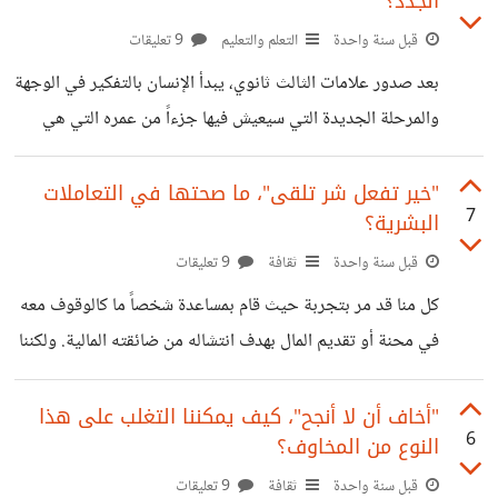
الجدد؟
تستطيع أن تعلم الأداة التي استخدمها كلهما في توليد تلك الصور.
المشكلة في الأمر هي بتفشي الكسل في توليد الأفكار فليست
قبل سنة واحدة
التعلم والتعليم
9 تعليقات
فقط الصور هي التي أصبحت مكررة بل حتى المعلومات في كثير
بعد صدور علامات الثالث ثانوي، يبدأ الإنسان بالتفكير في الوجهة
من المقاطع في مختلف وسائل التواصل الاجتماعي. تحس أن
والمرحلة الجديدة التي سيعيش فيها جزءاً من عمره التي هي
كلهم نفس الشخص
الجامعة. تختلف الجامعة بشكل جذري عن المدرسة، فبعد أن كان
الشخص مقيدا بمواد ومواقيت محددة من قبل المدرسة، يصبح
"خير تفعل شر تلقى"، ما صحتها في التعاملات
7
البشرية؟
لديه حرية أكبر في اختيار ترتيب المواد الذي يريده والوقت الذي
يناسبه مع تواجد اختلافات آخرى. هذه الحرية التي تمدها
قبل سنة واحدة
ثقافة
9 تعليقات
الجامعة لطلابها بالرغم من جمالها، إلا أنها قد أوقعت العديد في
كل منا قد مر بتجربة حيث قام بمساعدة شخصاً ما كالوقوف معه
شباك الضياع والتسيب الجامعي مما أثر سلباً على تحصيلهم
في محنة أو تقديم المال بهدف انتشاله من ضائقته المالية. ولكننا
الأكاديمي
لا نتلقى نفس التصرف الذي قمنا به لهذا الشخص عندما نتعرض
لموقف شبيه بذلك، حتى أن بعضهم قد ينكر المعروف الذي
"أخاف أن لا أنجح"، كيف يمكننا التغلب على هذا
6
النوع من المخاوف؟
قدمناه. لذلك يتردد على قول البعض مقولة مغلوطة ولكنها شائعة
مع الأسف: "خير تفعل شر تلقى" المشكلة في الأمر هي أننا
قبل سنة واحدة
ثقافة
9 تعليقات