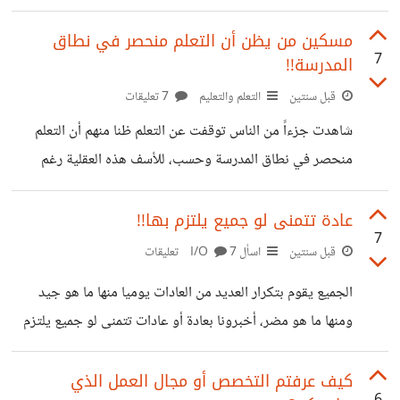
مسكين من يظن أن التعلم منحصر في نطاق
7
المدرسة!!
قبل سنتين
التعلم والتعليم
7 تعليقات
شاهدت جزءاً من الناس توقفت عن التعلم ظنا منهم أن التعلم
منحصر في نطاق المدرسة وحسب، للأسف هذه العقلية رغم
رواجها بين الأفراد إلا أنها كالطاعون الذي يدب في الجسم رويداً
رويداً إلى أن يفتك به كاملاً. فمن دون التعلم، لن يمكننا أن نطور
عادة تتمنى لو جميع يلتزم بها!!
7
أنفسنا في شتى مجالات حياتنا سواء أكانت عمل أو عائلة أو
قبل سنتين
اسأل I/O
7 تعليقات
غيرها... الفكرة أن لا نتوقف عن صعود قطار التعلم بحجة أننا
الجميع يقوم بتكرار العديد من العادات يوميا منها ما هو جيد
قطعنا محطة المدرسة، فالمدرسة ما هي إلا جزء من حياتنا. ما هو
ومنها ما هو مضر، أخبرونا بعادة أو عادات تتمنى لو جميع يلتزم
رأيكم؟ هل
بها! وفقكم الله.
كيف عرفتم التخصص أو مجال العمل الذي