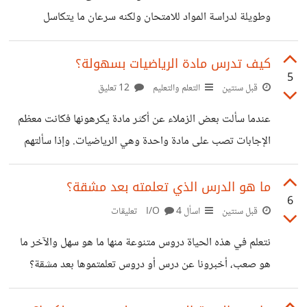
وطويلة لدراسة المواد للامتحان ولكنه سرعان ما يتكاسل
ويسوف ويأجل وذلك لظنه أنه يمتلك متسع من الوقت، ولكن
سرعان ما يمضي هذا الوقت فيسرع الطالب لينهي كل ما عليه
كيف تدرس مادة الرياضيات بسهولة؟
5
في زمن قياسي ويندم على إضاعة وقته وعدم الدراسة. هذا الأمر
قبل سنتين
التعلم والتعليم
12 تعليق
تكرر ومازال يتكرر، وأحيانا يحدث معي صراحةً. قبل أن نعي
عندما سألت بعض الزملاء عن أكثر مادة يكرهونها فكانت معظم
أسباب التسويف يجب علينا أن نعرف معنى التسويف: التسويف
الإجابات تصب على مادة واحدة وهي الرياضيات. وإذا سألتهم
يحدث للشخص الذي عليه القيام بأمر أو مهمة ولكنه لا يحبها
عن سبب كرههم لها أخبروك أنه بسبب صعوبتها وعدم فهمهم لها
وأنها تتطلب قدرا كبير من الجهد للدراسة على خلاف بعض المواد
ما هو الدرس الذي تعلمته بعد مشقة؟
6
الآخرى ناهيك عن عدم معرفة الجدوى من معظم الأفكار التي
قبل سنتين
اسأل I/O
4 تعليقات
يدرسونها. وهذا الكره تجاه الرياضيات متواجد في شتى أصقاع
نتعلم في هذه الحياة دروس متنوعة منها ما هو سهل والآخر ما
العالم، فهذه معضلة كبيرة لا بد من إيجاد حل لها. أنا هنا لن
هو صعب، أخبرونا عن درس أو دروس تعلمتموها بعد مشقة؟
أتحدث عن هذا الكره وعن الطريقة الخاطئة
وفقكم الله.