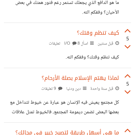
ما هو الدافع الذي يجعلك تستمر رغم فتور همتك في بعض
الأحيان؟ وفقكم الله.
كيف تنظم وقتك؟
5
قبل سنتين
اسأل I/O
8 تعليقات
كيف تنظم وقتك؟ وفقكم الله.
لماذا يهتم الإسلام بصلة الأرحام؟
5
قبل سنة واحدة
دين ودنيا
9 تعليقات
كل مجتمع يعيش فيه الإنسان هو عبارة عن خيوط تتداخل مع
بعضها البعض تضمن ديمومة المجتمع، فالخيوط تمثل علاقات
الأفراد مع الآخرين كلما قويت ارتقى المجتمع وكلما ضعفت أدى
إلى انهيارها. إذا نظرنا بعين المعجب للدول الغربية، لرأينا كمية
ما هي أسهل طريقة لتصبح خبير في مجالك؟