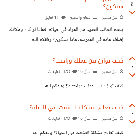
8
ستكون؟
لديه حرية أكبر في اختيار ترتيب المواد الذي يريده والوقت الذي
يناسبه مع تواجد اختلافات آخرى. هذه الحرية التي تمدها
قبل سنتين
التعلم والتعليم
11 تعليق
الجامعة لطلابها بالرغم من جمالها، إلا أنها قد أوقعت العديد في
يتعلم الطالب العديد من المواد في حياته، فماذا لو كان بإمكانك
شباك الضياع والتسيب الجامعي مما أثر سلباً على تحصيلهم
إضافة مادة في المدرسة، ماذا ستكون؟ وفقكم الله.
الأكاديمي
كيف توازن بين عملك وراحتك؟
7
قبل سنتين
اسأل I/O
10 تعليقات
كيف توازن بين عملك وراحتك؟ وفقكم الله.
كيف تعالج مشكلة التشتت في الحياة؟
7
قبل سنتين
اسأل I/O
10 تعليقات
كيف تعالج مشكلة التشتت في الحياة؟ وفقكم الله.