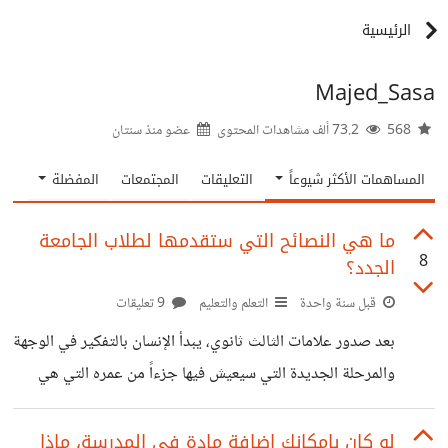
الرئيسية
Majed_Sasa
568
73.2 ألف مشاهدات المحتوى
عضو منذ
سنتان
المساهمات الأكثر شيوعاً
التعليقات
المجتمعات
المفضلة
ما هي النصائح التي ستقدمها لطلاب الجامعة
8
الجدد؟
قبل سنة واحدة
التعلم والتعليم
9 تعليقات
بعد صدور علامات الثالث ثانوي، يبدأ الإنسان بالتفكير في الوجهة
والمرحلة الجديدة التي سيعيش فيها جزءاً من عمره التي هي
الجامعة. تختلف الجامعة بشكل جذري عن المدرسة، فبعد أن كان
الشخص مقيدا بمواد ومواقيت محددة من قبل المدرسة، يصبح
لو كان بإمكانك إضافة مادة في المدرسة، ماذا