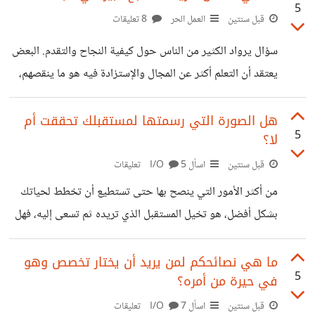
5
التقدم التكنولوجي والتطور الاقتصادي والخدماتي والتعليمي
قبل سنتين
العمل الحر
8 تعليقات
والصحي فيها مقارنة بحال دولنا اليوم، إلا أننا عندما ننظر إليها
سؤال يرواد الكثير من الناس حول كيفية النجاح والتقدم. البعض
بعين الواقع، سنرى كمية الانحلال الأخلاقي فيها. الروابط
يعتقد أن التعلم أكثر عن المجال والإستزادة فيه هو ما ينقصهم،
الاجتماعية هناك هشة، الجميع منغلقون على بعضهم ودوائهم
وأنا لا ألغي هذه الفكرة، إلا أن العامل الأكثر أهمية في التمكن من
الوحيد هو العزلة لذلك ترتفع نسب الإنغماس بالمحرمات
مجال عملك أو المهارة التي تريد تعلمها، في نظري، هو التجربة
هل الصورة التي رسمتها لمستقبلك تحققت أم
5
لا؟
والخطأ ومواصلة العملية. فلو نظرت إلى سيرة كل خبير في
مجاله لرأيت كمية وحجم الأخطاء التي يقترفونها ومازالوا. فكل
قبل سنتين
اسأل I/O
5 تعليقات
خطأ تقترفه هو بمثابة كدمة تزول ولكنها تظل حافرة فيك من
من أكثر الأمور التي ينصح بها حتى تستطيع أن تخطط لحياتك
خلال الدروس التي تتعلمها. أنا
بشكل أفضل، هو تخيل المستقبل الذي تريده ثم تسعى إليه، فهل
الصورة التي رسمتها لمستقبلك تحققت أم لا؟ وفقكم الله.
ما هي نصائحكم لمن يريد أن يختار تخصص وهو
5
في حيرة من أمره؟
قبل سنتين
اسأل I/O
7 تعليقات