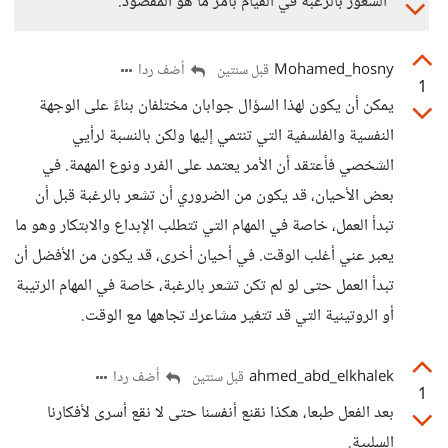
الشعور بالرغبة في القيام بأمر ما هو المقصود.
Mohamed_hosny
أضف ردا
قبل سنتين
1
يمكن أن يكون لهذا السؤال جوابان مختلفان بناءً على الوجهة
النفسية والفلسفية التي تنتمي إليها ولكن بالنسبة لرأيي
الشخصي فأعتقد أن الأمر يعتمد على الفرد ونوع المهمة. في
بعض الأحيان، قد يكون من الضروري أن تشعر بالرغبة قبل أن
تبدأ العمل، خاصة في المهام التي تتطلب الإبداع والابتكار وهو ما
يعبر عني أغلب الوقت. في أحيان أخرى، قد يكون من الأفضل أن
تبدأ العمل حتى لو لم تكن تشعر بالرغبة، خاصة في المهام الرتيبة
أو الروتينية التي قد تتغير مشاعرك تجاهها مع الوقت.
ahmed_abd_elkhalek
أضف ردا
قبل سنتين
1
بعد الفعل طبعا، هكذا نقنع أنفسنا حتى لا نقع أسرى لأفكارنا
السلبية.