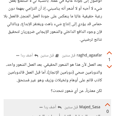
الوصول إلى جودة عالية في عمله. بالنسبة لي لا أستمتع بعمل
شيء لا أحبه أو لا أشعر أنه يناسبني، إذ أن التزامي بمهمة دون
رغبة حقيقية غالبًا ما ينعكس على جودة العمل المنجز، فالعمل بلا
حماس قد يؤدي إلى إنتاج شيء باهت ويفتقر للإبداع، وبالتالي
فإن وجود الدافع الداخلي والشعور الإيجابي ضروريان لتحقيق
نتائج ترضيني.
raghd_agaafar
أضف ردا
قبل سنتين
قبل سنتين
1
بعد العمل لأن هذا هو الشعور الحقيقي. بعد العمل الشعور واحد،
والدوبامين صحي (دوبامين الإنجاز)، أما قبل العمل فالدوبامين
كاذب قائم على أوهام وتخيلات وزيف وهو غير مُستحق.
لكن معذرةً، عن أي شعور نتحدث؟
Majed_Sasa
أضف ردا
قبل سنتين
0