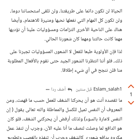
الحياة لن تكون دائما على طريقتنا، ولن تلقى استحساننا دوما،
ولن تكون كل المهام التي نفعلها نحبها ومثيرة للاهتمام، وأيضا
هناك على الناحية الأخرى التزامات ومسؤوليات علينا أن نؤديها
مهما كانت حالتنا ومهما كان شعورنا الحالي.
لذا فإن الأولوية طبعا للفعل لا الشعور، المسؤوليات تجبرنا على
ذلك، فلو أننا انتظرنا الشعور الجيد حتى نقوم بالأفعال المطلوبة
منا فلن ننجح في أي شيء إطلاقا.
Eslam_salah1
أضف ردا
قبل سنتين
1
ما تقصده أنت هو أن يحركنا الشغف للعمل حسب ما فهمت، ومن
المعروف أن النفس تميل للكسل والمماطلة والله تعالى يقول ( إن
النفس لامارة بالسوء) ولذلك أرفض أن يحركني الشغف، فلو كان
هو الدافع لما وصلت لنصف ما أنا عليه الآن، وجرب أن تنفذ عمل
مكروه بدافع شعوري كالشغف وجرب أن تنفذه بالغصب وتطويع