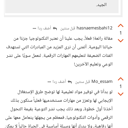
الجيد.
hasnaemesbahi12
أضف ردا
قبل سنتين
1
مقالة رائعة! فعلاً، يجب علينا أن نعتبر التكنولوجيا جزءًا من
حياتنا اليومية. أتمنى أن نرى المزيد من المبادرات التي تستهدف
الفئات الضعيفة لتعليمهم المهارات الرقمية. لنعمل سويًا على نشر
الوعي وتعليم الآخرين!
Mo_essam
أضف ردا
قبل سنتين
1
لو بدأنا في توفير مواد تعليمية لها توضح طرق الإستغلال
الإيجابي لها وتعزز من مهارات مستخدميها فعلياً سنكون بذلك
أخذنا أول خطوة، وبعد ذلك يجب نشر التوعية بقيمة التحول
الرقمي وأدوات التكنولوجيا، فمعظم من يجهلها يتعامل معها على
أنها رفاهية، ولا يدرك أنها وسيلة أساسية في الحياة حالياً لا يمكن