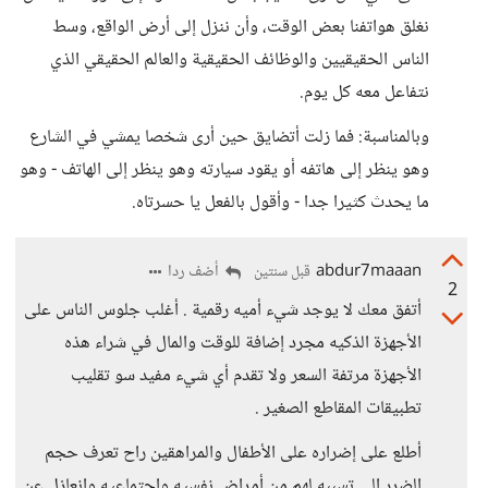
نغلق هواتفنا بعض الوقت، وأن ننزل إلى أرض الواقع، وسط
الناس الحقيقيين والوظائف الحقيقية والعالم الحقيقي الذي
نتفاعل معه كل يوم.
وبالمناسبة: فما زلت أتضايق حين أرى شخصا يمشي في الشارع
وهو ينظر إلى هاتفه أو يقود سيارته وهو ينظر إلى الهاتف - وهو
ما يحدث كثيرا جدا - وأقول بالفعل يا حسرتاه.
abdur7maaan
أضف ردا
قبل سنتين
2
أتفق معك لا يوجد شيء أميه رقمية . أغلب جلوس الناس على
الأجهزة الذكيه مجرد إضافة للوقت والمال في شراء هذه
الأجهزة مرتفة السعر ولا تقدم أي شيء مفيد سو تقليب
تطبيقات المقاطع الصغير .
أطلع على إضراره على الأطفال والمراهقين راح تعرف حجم
الضرر الي تسببه لهم من أمراض نفسيه وإجتماعيه وإنعازل عن