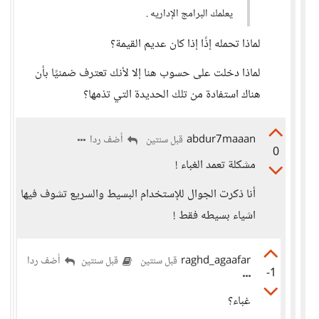
يعلمك البرامج الإداريه .
لماذا تحمله إذًا إذا كان عديم القيمة؟
لماذا دخلت على حسوب هنا إلا لأنك تعترف ضمنيًا بأن
هناك استفادة من تلك الحديدة التي تذمها؟
abdur7maaan
أضف ردا
قبل سنتين
0
مشكلة تعمد الغباء !
أنا ذكرت الجوال للإستخدام البسيط والسريع تشوف فيها
اشياء بسيطه فقط !
raghd_agaafar
أضف ردا
قبل سنتين
قبل سنتين
-1
غباء؟