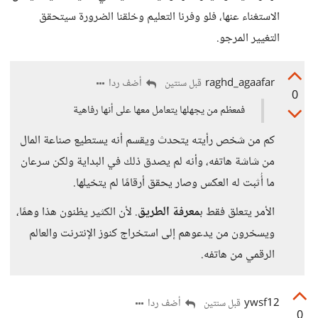
الاستغناء عنها، فلو وفرنا التعليم وخلقنا الضرورة سيتحقق
التغيير المرجو.
raghd_agaafar
أضف ردا
قبل سنتين
0
فمعظم من يجهلها يتعامل معها على أنها رفاهية
كم من شخص رأيته يتحدث ويقسم أنه يستطيع صناعة المال
من شاشة هاتفه، وأنه لم يصدق ذلك في البداية ولكن سرعان
ما أُثبت له العكس وصار يحقق أرقامًا لم يتخيلها.
الأمر يتعلق فقط ب
معرفة الطريق
. لأن الكثير يظنون هذا وهمًا،
ويسخرون من يدعوهم إلى استخراج كنوز الإنترنت والعالم
الرقمي من هاتفه.
ywsf12
أضف ردا
قبل سنتين
0