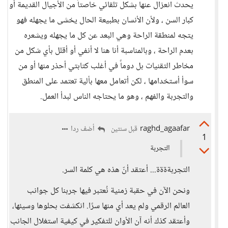
يحدث انعزال عنها بشكل تلقائي خاصتاً من الأجيال القديمة أو
كبار السن ، ولأن الأنسان بطبيعة الحال يخشى ما يجهله فهو
يتجه لمنطقة الراحة وهي البعد عن كل ما يجهله ويشعره
بعدم الراحة ، وبالمناسبة أنا هنا لا أنفي أو أقلل بأي شكل من
مخاطر التقنيات بل دوماً في أغلب كتابتي أحذر منها أو من
سوأ أستخدامها ، لكن أتعامل معها بألية تعتمد على المنطق
والتجربة والفهم ، وهو ما يحتاجه الناس لبدأ العمل.
raghd_agaafar
أضف ردا
قبل سنتين
1
التجربة
التجربةةةة... أعتقد أنّ هذه هي كلمة السر.
ونحن الآن في حقبة زمنية نُعتبر فيها جربنا كل جوانب
العالم الرقمي ولم يعد أي منها سرًا. انكشفت بحلوها وسيئها،
وأعتقد كذك أنه آن الأوان للتفكير في كيفية استغلال الجانب