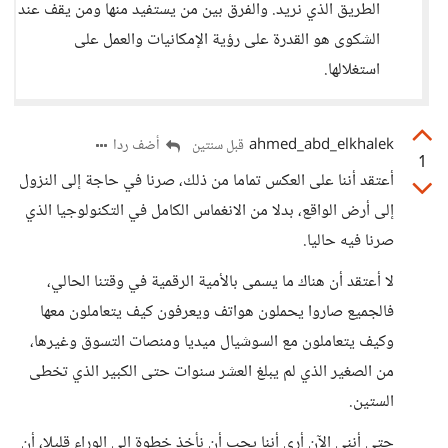
الطريق الذي نريد. والفرق بين من يستفيد منها ومن يقف عند
الشكوى هو القدرة على رؤية الإمكانيات والعمل على
استغلالها.
ahmed_abd_elkhalek
أضف ردا
قبل سنتين
1
أعتقد أننا على العكس تماما من ذلك، صرنا في حاجة إلى النزول
إلى أرض الواقع، بدلا من الانغماس الكامل في التكنولوجيا الذي
صرنا فيه حاليا.
لا أعتقد أن هناك ما يسمى بالأمية الرقمية في وقتنا الحالي،
فالجميع صاروا يحملون هواتف ويعرفون كيف يتعاملون معها
وكيف يتعاملون مع السوشيال ميديا ومنصات التسوق وغيرها،
من الصغير الذي لم يبلغ العشر سنوات حتى الكبير الذي تخطى
الستين.
حتى أنني الآن أرى أننا يجب أن نأخذ خطوة إلى الوراء قليلا، أن