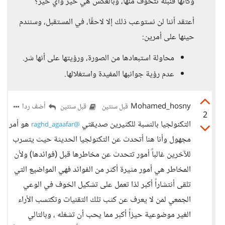
وكأنها قنبلة نتخوف منها، وبالعكس هي خير وأي خير؟
أعتقد أننا لن نستوعب ذلك إلا لاحقًا، في المستقبل، وسنندم
حينها على أمرين:
محاولة استبعادها من الصورة، ورؤيتها على أنها شر.
عدم رؤية جوانبها المفيدة واستغلالها.
Mohamed_hosny
أضف ردا
قبل سنتين
قبل سنتين
2
التكنولجيا بالنسبة للكثيرين صديقتي
هو أمر
@raghd_agaafar
مجهول وأنا هنا أتحدث عن التكنولجيا الحديثة حيث يتسرب
للآخرين غالباً أمور تتحدث عن مخاطرها قبل (فوائدها) ولأن
المخاطر هي أمور مثيرة أكثر من الفوائد فهي المواضيع التي
تلقى أنتشاراً أكبر لذا تعمل على تشكيل الخوف في الوعي
الجمعي لمن لا يعرف عن كثب تلك التقنيات وتكتسب الأراء
الغير موضوعية حيزاً أكبر مما يحب أن تشغله ، وبالتالي