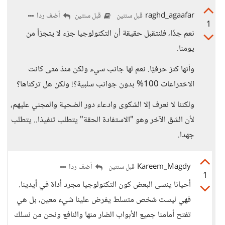
raghd_agaafar
أضف ردا
قبل سنتين
قبل سنتين
1
نعم جدًا، فلنتقبل حقيقة أن التكنولوجيا جزء لا يتجزأ من
يومنا.
وأنها كنز حرفيًا. نعم لها جانب سيء ولكن منذ متى كانت
الاختراعات 100% بدون جوانب سلبية؟! ولكن هل تركناها؟
ولكننا لا نعرف إلا الشكوى وادعاء دور الضحية والمجني عليهم،
لأن الشق الآخر وهو "الاستفادة الحقة" يتطلب تنفيذا.. يتطلب
جهدا.
Kareem_Magdy
أضف ردا
قبل سنتين
1
أحيانا ينسى البعض كون التكنولوجيا مجرد أداة في أيدينا.
فهي ليست شخص متسلط يفرض علينا شيء معين، بل هي
تفتح أمامنا جميع الأبواب الضار منها والنافع ونحن من نسلك