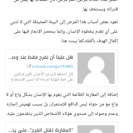
قدراته ويستخف بها.
تعود بعض أسباب هذا المرض إلى البيئة المحيطة التي لا تثني
على أي تقدم يخطوه الإنسان، وإنما ينحصر الإنجاز فيها على
إكمال الهدف بأكمله،كما بينت هنا:
هل علينا أن نفرح فقط عند وصولنا إلى هدفنا؟ - حسوب I/O
io.hsoub.com/go/163465
قال أحدهم كثير من الأحيان نكون مركزين
على خط النهاية لدرجة أننا ننسى الإستمتاع
بالرحلة أصبح
إضافة إلى المقارنة الظالمة التي يقوم بها الإنسان بشكل واع أو لا
واع مع من حوله ليس كدافع للإستمرار، بل بسبب تهميش إنجازه
وعدم وصوله إلى مستوى هؤلاء الأشخاص الذين يتقدمون عليه.
"المقارنة تقتل الفرح"، متى يحق للمرء أن يقارن نفسه مع غيره؟ - حسوب I/O