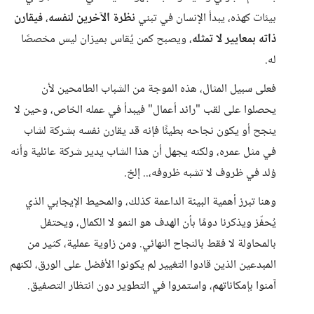
بيئات كهذه، يبدأ الإنسان في تبني
نظرة الآخرين لنفسه
،
فيقارن
ذاته بمعايير لا تمثله
، ويصبح كمن يُقاس بميزان ليس مخصصًا
له.
فعلى سبيل المثال، هذه الموجة من الشباب الطامحين لأن
يحصلوا على لقب "رائد أعمال" فيبدأ في عمله الخاص، وحين لا
ينجح أو يكون نجاحه بطيئًا فإنه قد يقارن نفسه بشركة لشاب
في مثل عمره، ولكنه يجهل أن هذا الشاب يدير شركة عائلية وأنه
وُلد في ظروف لا تشبه ظروفه،.. إلخ.
وهنا تبرز أهمية البيئة الداعمة كذلك، والمحيط الإيجابي الذي
يُحفّز ويذكرنا دومًا بأن الهدف هو النمو لا الكمال، ويحتفل
بالمحاولة لا فقط بالنجاح النهائي. ومن زاوية عملية، كثير من
المبدعين الذين قادوا التغيير لم يكونوا الأفضل على الورق، لكنهم
آمنوا بإمكاناتهم، واستمروا في التطوير دون انتظار التصفيق.