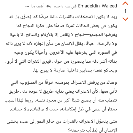
Emadeldin_Waleed
أضف ردا
قبل سنة واحدة
1
ربما لا يكون الاستخفاف بالقدرات دائمًا مرضًا كما يُصوَّر، بل قد
يكون في بعض الحالات تمردًا صامتًا على فكرة النجاح كما
يفرضها المجتمع—نجاح لا يُقاس إلا بالأرقام والنتائج، لا بالنية
ولا بالرحلة. أحيانًا، يقلل الإنسان من شأن إنجازه لأنه لا يرى ذاته
في الصورة التي يفرضها عليه الآخرون. وأحيانًا يكون وعيه
بذاته أكثر دقة مما يتصوره من حوله، فيرى الثغرات التي لا تُرى،
ويحاكم نفسه بمعايير داخلية صارمة لا يبوح بها.
وهناك من يرفض الاعتراف بموهبته خوفًا من المسؤولية التي
تأتي معها، كأن الاعتراف يعني بداية طريق لا عودة منه، طريق
تتطلب منه أن يصبح شيئًا أكبر من مجرد نفسه. وربما لهذا السبب
يختار أن يبقى في ظل إمكانياته، حيث لا توقعات، ولا خيبات.
متى يتحوّل الاعتراف بالقدرات من حافز للنمو إلى عبء يخشى
الإنسان أن يُطالَب بترجمته؟