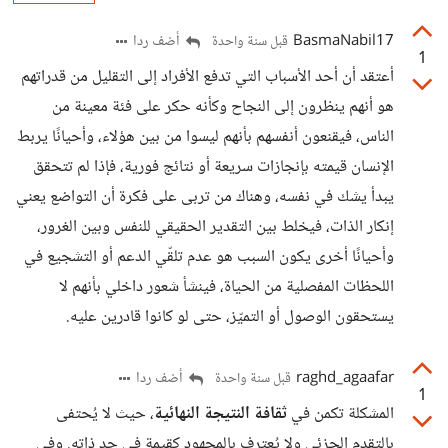
BasmaNabil17
أضف ردا
قبل سنة واحدة
1
أعتقد أن أحد الأسباب التي تدفع الأفراد إلى التقليل من قدراتهم
هو أنهم ينظرون إلى النجاح وكأنه حكر على فئة معينة من
الناس، فيقنعون أنفسهم بأنهم ليسوا من بين هؤلاء، وأحيانًا يربط
الإنسان قيمته بإنجازات سريعة أو نتائج فورية، فإذا لم تتحقق
يبدأ يشك في نفسه، وهناك من تربى على فكرة أن التواضع يعني
إنكار الذات، فيخلط بين التقدير الحقيقي للنفس وبين الغرور،
وأحيانًا أخرى يكون السبب هو عدم تلقّي الدعم أو التشجيع في
اللحظات المفصلية من الحياة، فينشأ شعور داخلي بأنهم لا
يستحقون الوصول أو التميّز، حتى لو كانوا قادرين عليه.
raghd_agaafar
أضف ردا
قبل سنة واحدة
1
المشكلة تكمن في
ثقافة النتيجة النهائية
، حيث لا يُحتفى
بالتقدم الجزئي ولا يُعترف بالمجهود كقيمة في حد ذاته. وفي