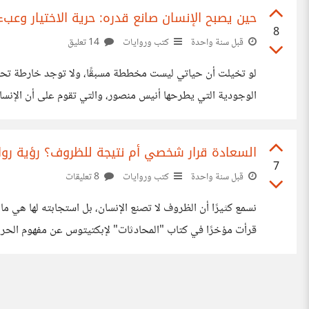
حين يصبح الإنسان صانع قدره: حرية الاختيار وعب
8
قبل سنة واحدة
كتب وروايات
14 تعليق
لو تخيلت أن حياتي ليست مخططة مسبقًا، ولا توجد خارطة تحدد
الوجودية التي يطرحها أنيس منصور، والتي تقوم على أن الإنسان 
نهائية من الفرص، ويمكّن الإنسان من أن يكون ما يريد. لا قيود،
السعادة قرار شخصي أم نتيجة للظروف؟ رؤية رواقي
7
قبل سنة واحدة
كتب وروايات
8 تعليقات
نسمع كثيرًا أن الظروف لا تصنع الإنسان، بل استجابته لها هي 
قرأت مؤخرًا في كتاب "المحادثات" لإبكتيتوس عن مفهوم الحرية 
أن الحياة قد تكون قاسية، لكنه يرى أن رد فعلنا تجاهها هو