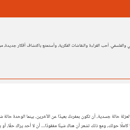
الفلسفي. أحب القراءة والنقاشات الفكرية، وأستمتع باكتشاف أفكار جديدة، مؤمنً
يرون يخلطون بين أن تكون «معزول» وأن تكون «وحيدًا» . فالعزلة حالة جسدية، أن تكون بمفردك بعيدًا عن ا
ات، أو مجتمعًا كاملًا حولك، ومع ذلك تشعر أن هناك شيئًا مفقودًا… أن لا أحد يراك 