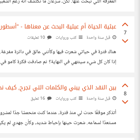
المعرفة التي نبحث عنها. لكن، سرعان ما نكتشف أنه رغم الشعبية ا
كنا نتوقعه أو لا يتوافق مع اهتماماتنا. ثم
عبثية الحياة أم عبثية البحث عن معناها - "أسطور
7
قبل سنة واحدة
كتب وروايات
10 تعليقات
هناك فترة في حياتي شعرت فيها وكأنني عالق في دائرة مفرغة. أ
إذا كان كل شيء سينتهي في النهاية؟ ثم صادفت فكرة كامو في أس
عبثية الفعل، بل رد فعل سيزيف نفسه.
بين النقد الذي يبني والكلمات التي تجرح, كيف 
8
قبل سنة واحدة
كتب وروايات
16 تعليق
أتذكر موقفًا حدث لي منذ فترة، عندما كنت متحمسًا جدًا لمشروع
مستعدًا لسماعه. شعرت حينها بإحباط شديد، وكأن جهدي لم يكن ك
ذلك رفضًا بدلًا من رؤيته كفرصة للتحسن. في كتاب