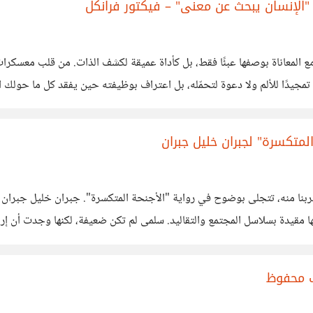
"الإنسان يبحث عن معنى" – فيكتور فرانكل
لمعاناة بوصفها عبئًا فقط، بل كأداة عميقة لكشف الذات. من قلب معسكرات الا
 تمجيدًا للألم ولا دعوة لتحمّله، بل اعتراف بوظيفته حين يفقد كل ما حولك 
لمتكسرة" لجبران خليل جبران
ما اقتربنا منه، تتجلى بوضوح في رواية "الأجنحة المتكسرة". جبران خليل جبر
ها مقيدة بسلاسل المجتمع والتقاليد. سلمى لم تكن ضعيفة، لكنها وجدت أن إرا
ية كلها تصرخ بحقيقة صادمة: أحيانًا، لا
يب محفوظ