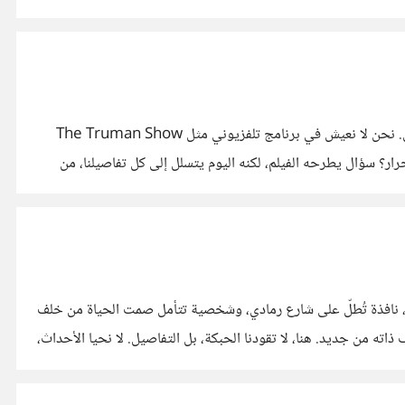
تخيّل أن كل ما تراه، تسمعه، تشتريه، وحتى ما تعتقد أنه "اختيارك الشخصي"، يتم توجيهه بخوارزميات لا ترى فيك سوى نمطًا قابلاً للتشكيل. نحن لا نعيش في برنامج تلفزيوني مثل The Truman Show
فك. كيف نعيش داخل عوالم مصمّمة لنا، ونظن أننا أحرار؟ سؤال يطرحه الفيلم، لكنه اليوم يتسلل إلى كل تفاصيلنا، من
لة، نافذة تُطلّ على شارع رمادي، وشخصية تتأمل صمت الحياة من خلف
اته من جديد. هنا، لا تقودنا الحبكة، بل التفاصيل. لا نحيا الأحداث،