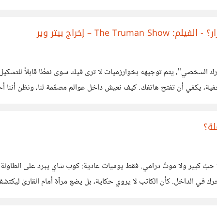
T – إخراج بيتر وير
فقط... بل في نسخة أكثر تطورًا، لا تحتاج لجدران أو كاميرات خفية، يكفي أن تفتح هات
لإعلانات التي
لة؟
لا حبٌ كبير ولا موتٌ درامي. فقط يوميات عادية: كوب شاي يبرد على الطاو
رك في الداخل. كأن الكاتب لا يروي حكاية، بل يضع مرآة أمام القارئ ليكتشف ذ