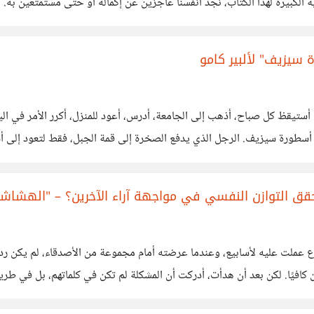
لكبيرة لهذا الكتاب، نجد أنفسنا عاجزين عن إكماله أو حتى مستمتعين به. نبدأ
ة سيزيف" لألبير كامو
ستيقظ كل صباح، أذهب إلى الجامعة، أدرس، أعود للمنزل، أكرر الأمر في اليو
طورة سيزيف. الرجل الذي يدفع الصخرة إلى قمة الجبل، فقط لتعود إلى أسفل،
نحقق التوازن النفسي في مواجهة آراء الآخرين؟ – "الهشاش
 عملت عليه لأسابيع، وعندما عرضته أمام مجموعة من الأصدقاء، لم يكن رد ال
افيًا. لكن بعد أن هدأت، أدركت أن المشكلة لم تكن في كلماتهم، بل في طريق