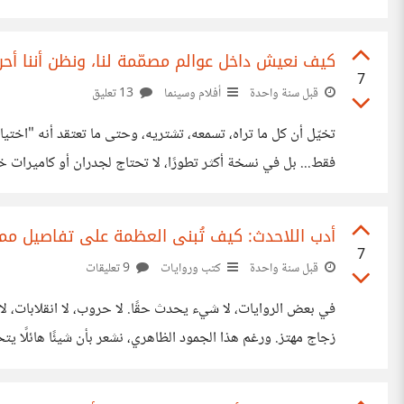
المواضيع حضورًا في السينما الحديثة. فأفلام كثيرة تناولت الوحدة، اللامبالاة، العزلة،
كيف نعيش داخل عوالم مصمّمة لنا، ونظن أننا أحرار؟ - الفيلم: he Truman Show
7
قبل سنة واحدة
أفلام وسينما
13 تعليق
قوائم التوصيات إلى مقاطع الفيديو القصيرة التي لا تنتهي، من ا
أدب اللاحدث: كيف تُبنى العظمة على تفاصيل مم
7
قبل سنة واحدة
كتب وروايات
9 تعليقات
في بعض الروايات، لا شيء يحدث حقًا. لا حروب، لا انقلابات، 
زجاج مهتز. ورغم هذا الجمود الظاهري، نشعر بأن شيئًا هائلًا يتح
بل نحيا داخل الشعور بها. روايات مثل "البحر