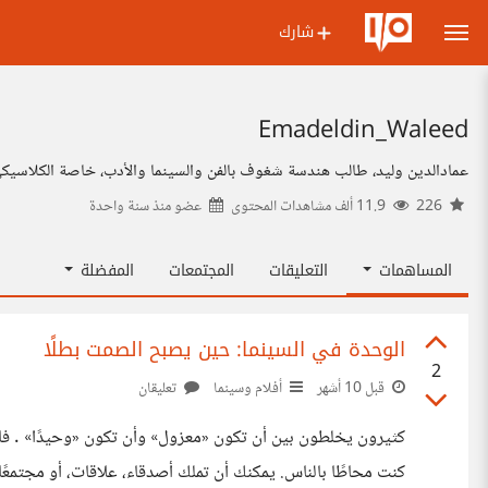
شارك
Emadeldin_Waleed
عمادالدين وليد، طالب هندسة شغوف بالفن والسينما والأدب، خاصة الكلاسيكي و
226
11.9 ألف مشاهدات المحتوى
عضو منذ
سنة واحدة
المساهمات
التعليقات
المجتمعات
المفضلة
الوحدة في السينما: حين يصبح الصمت بطلًا
2
قبل 10 أشهر
أفلام وسينما
تعليقان
كث
كنت محاطًا بالناس. يمكنك أن تملك أصدقاء، علاق