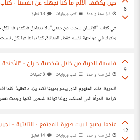
حين يكشف الألم ما كنا نجهله عن أنفسنا - كتاب 
8
قبل سنة واحدة
كتب وروايات
13 تعليق
في كتاب "الإنسان يبحث عن معنى"، لا يتعامل فيكتور فرانكل مع ا
ويُترَك في مواجهة نفسه فقط. المعاناة، كما يراها فرانكل، ليست
يُطلب من الإنسان أن ينتصر، بل أن يصمد بما تبقى له
فلسفة الحرية من خلال شخصية جبران - "الأجنحة ا
9
قبل سنة واحدة
كتب وروايات
8 تعليقات
الحرية، ذلك المفهوم الذي يبدو بديهيًا لكنه يزداد تعقيدًا كل
كرامة، المرأة التي امتلكت روحًا تواقة للتحرر، لكنها وجدت نفس
صاغت مصيرها. لقد أحبت بحرية، لكنها لم تعش بحرية، وكأن الروا
عندما يصبح البيت صورة للمجتمع - الثلاثية – نج
12
قبل سنة واحدة
كتب وروايات
14 تعليق