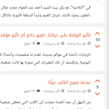
في "الثلاثية"، لم يكن بيت السيد أحمد عبد الجواد مجرد مكان ل
الكبرى من تفاصيل الحياة داخل البيوت؟ حين تتغير لغة الحديث بين الأب وابنه، حين ترفض
تأثير الرواية على حياتنا: تغيير دائم أم تأثير مؤقت
10
قبل سنة واحدة
كتب وروايات
18 تعليق
الروايات تأخذنا في عوالم جديدة، تقدم لنا شخصيات وأحداثًا تلامس
اليومية، ونكتشف أن تلك التغيرات التي شعرنا بها كانت لحظية، مث
تغيير حقيقي في حياتنا. لكن، هل المشكلة فينا نحن الذين
عندما تصبح الكتب عبئًا!
9
قبل سنة واحدة
كتب وروايات
11 تعليق
من السهل أن نجد أنفسنا ننجذب إلى الكتب التي تحظى بشعبية كب