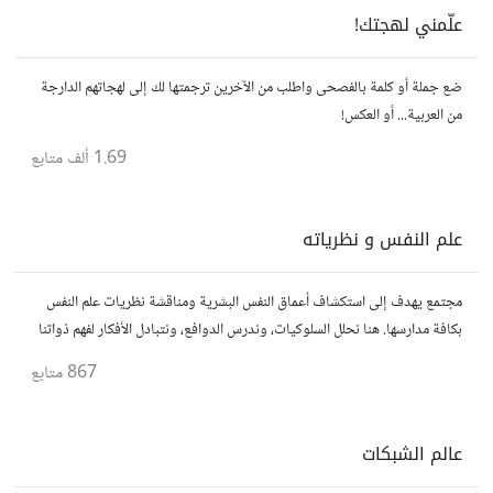
علّمني لهجتك!
ضع جملة أو كلمة بالفصحى واطلب من الآخرين ترجمتها لك إلى لهجاتهم الدارجة
من العربية... أو العكس!
1.69 ألف
متابع
علم النفس و نظرياته
مجتمع يهدف إلى استكشاف أعماق النفس البشرية ومناقشة نظريات علم النفس
بكافة مدارسها. هنا نحلل السلوكيات، وندرس الدوافع، ونتبادل الأفكار لفهم ذواتنا
والآخرين بشكل أفضل. انضم إلينا في هذه الرحلة المعرفية!
867
متابع
عالم الشبكات