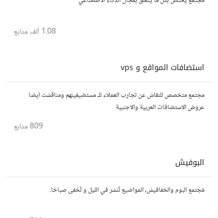
مجتمع يختص بكل ما يتعلق بمجال الذكاء الاصطناعي
1.08 ألف
متابع
استضافات المواقع و vps
مجتمع متخصص للنقاش عن تجارب العملاء للـ مستضيفينهم ومناقشت ايضا
عروض الاستضافات العربية والاجنبية
809
متابع
البوفيش
مُجتمع البوم والخفافيش، المواضيع تُنشر في الليل و تُخفى صباحًا.