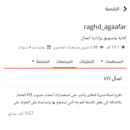
الرئيسية
raghd_agaafar
كتابة وتسويق وإدارة أعمال
10.1 ألف
1.08 مليون مشاهدات المحتوى
عضو منذ
4 سنوات
المساهمات
التعليقات
المجتمعات
المفضلة
اسأل I/O
اطرح اسئلة مثيرة للتفكير وأجب على استفسارات أعضاء حسوب I/O العامة,
بالاضافة إلى بعض الاسئلة المرحة التي تستمتع بها وتساعدك على التعرف على
افكار المتابعين. الفكرة مأخوذة من مجتمع AskReddit
9.67 ألف
متابع