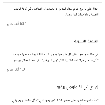
جولة على تاريخ العالم سواءً القديم أو الحديث او المعاصر ، في كافة الحقب
الزمنية ، والأحداث التاريخية..
63.1 ألف
متابع
التنمية البشرية
في هذا المجتمع نناقش كل ما يتعلق بمجال التنمية البشرية وعلومها و ومدى
تأثيرها على حياتنا مع امكانية لذكر تجربتك وخبرتك فى هذا المجال ووضع
مقالات وروابط وفيديوهات مفيدة تعمل على التحفيز والنجاح والتقدم
1.9 ألف
متابع
إم آي تي تكنولوجي ريفيو
تسلّط المجلة الضوء على مستجدات التكنولوجيا التي تشكّل عالمنا اليوم وفي