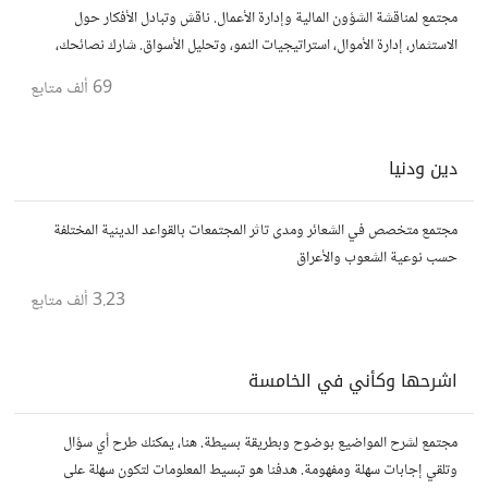
مجتمع لمناقشة الشؤون المالية وإدارة الأعمال. ناقش وتبادل الأفكار حول
الاستثمار، إدارة الأموال، استراتيجيات النمو، وتحليل الأسواق. شارك نصائحك،
تجاربك، وأسئلتك، وتواصل مع محترفين ورجال أعمال آخرين.
69 ألف
متابع
دين ودنيا
مجتمع متخصص في الشعائر ومدى تاثر المجتمعات بالقواعد الدينية المختلفة
حسب نوعية الشعوب والأعراق
3.23 ألف
متابع
اشرحها وكأني في الخامسة
مجتمع لشرح المواضيع بوضوح وبطريقة بسيطة. هنا، يمكنك طرح أي سؤال
وتلقي إجابات سهلة ومفهومة. هدفنا هو تبسيط المعلومات لتكون سهلة على