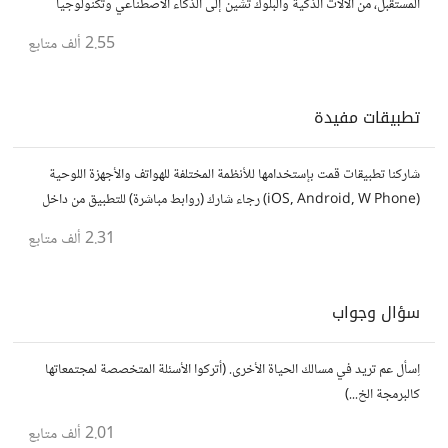
المستقبل، من الآلات الذكية والبلوك تشين إلى الذكاء الاصطناعي وتكنولوجيا
الأعمال وحتى عالم الفضاء. https://technologyreview.ae/
2.55 ألف
متابع
تطبيقات مفيدة
شاركنا تطبيقات قمت بإستخدامها للأنظمة المختلفة للهواتف والأجهزة اللوحية
(iOS, Android, W Phone) رجاء شارك (روابط مباشرة) للتطبيق من داخل
المتجر..إلا في حالة وجود عدة تطبيقات أو شرح مطول شاركها كموضوع
2.31 ألف
متابع
سؤال وجواب
اِسأل عم تريد في مسالك الحياة الأخرى. (أتركوا الأسئلة المتخصصة لمجتمعاتها
كالبرمجة الخ...)
2.01 ألف
متابع