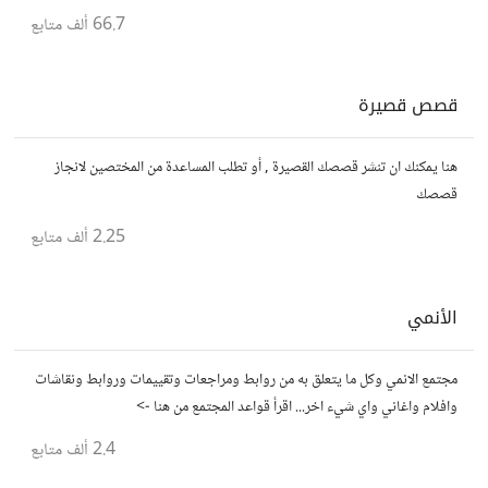
الجميع، تمامًا كما لو كنت في الخامسة من عمرك.
66.7 ألف
متابع
قصص قصيرة
هنا يمكنك ان تنشر قصصك القصيرة , أو تطلب المساعدة من المختصين لانجاز
قصصك
2.25 ألف
متابع
الأنمي
مجتمع الانمي وكل ما يتعلق به من روابط ومراجعات وتقييمات وروابط ونقاشات
وافلام واغاني واي شيء اخر... اقرأ قواعد المجتمع من هنا ->
2.4 ألف
متابع