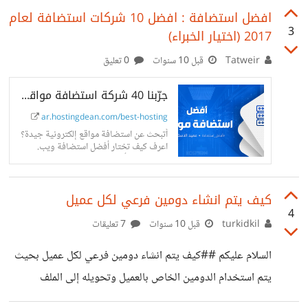
افضل استضافة : افضل 10 شركات استضافة لعام
3
2017 (اختيار الخبراء)
Tatweir
قبل 10 سنوات
0 تعليق
جرّبنا 40 شركة استضافة مواقع.. وهؤلاء أفضل 10 في 2026⭐️
ar.hostingdean.com/best-hosting
أتبحث عن استضافة مواقع إلكترونية جيدة؟
اعرف كيف تختار أفضل استضافة ويب.
وتعرّف على أفضل 10 شركات استضافة
أجنبية الآن ومن هو أسرع مزوّد استضافة
موقع إلكتروني + أسوأ استضافات المواقع
كيف يتم انشاء دومين فرعي لكل عميل
4
turkidkil
قبل 10 سنوات
7 تعليقات
السلام عليكم ##كيف يتم انشاء دومين فرعي لكل عميل بحيث
يتم استخدام الدومين الخاص بالعميل وتحويله إلى الملف
الخاص به لو نظرنا إلى الدومين careers.marafiq.com.sa