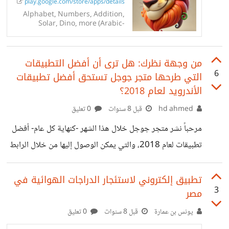
play.google.com/store/apps/details
Alphabet, Numbers, Addition,
Solar, Dino, more (Arabic-
English-French-German)
من وجهة نظرك: هل ترى أن أفضل التطبيقات
6
التي طرحها متجر جوجل تستحق أفضل تطبيقات
الأندرويد لعام 2018؟
hd ahmed
قبل 8 سنوات
0 تعليق
مرحباً نشر متجر جوجل خلال هذا الشهر -كنهاية كل عام- أفضل
تطبيقات لعام 2018، والتي يمكن الوصول إليها من خلال الرابط
التالي:
>https://play.google.com/store/apps/editorial_co
تطبيق إلكتروني لاستئجار الدراجات الهوائية في
3
مصر
llection/promotion_topic_bestof2018_bestofapp
s_tp وبالطبع لديهم أسبابهم التي تدفعهم لإختيار هذه التطبيقات
يونس بن عمارة
قبل 8 سنوات
0 تعليق
دون غيرها، لكن من الناحية الشخصية هل ترى أن هذه