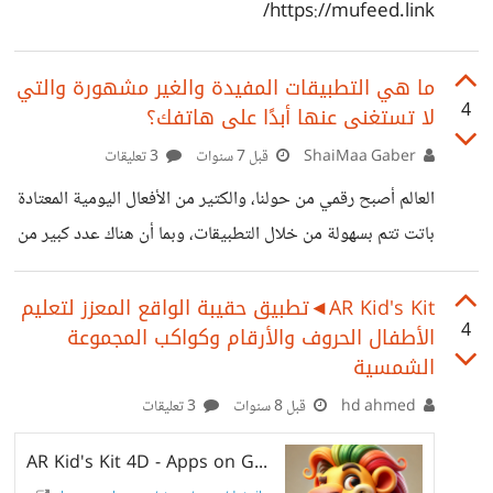
https://mufeed.link/
ما هي التطبيقات المفيدة والغير مشهورة والتي
4
لا تستغنى عنها أبدًا على هاتفك؟
ShaiMaa Gaber
قبل 7 سنوات
3 تعليقات
العالم أصبح رقمي من حولنا، والكتير من الأفعال اليومية المعتادة
باتت تتم بسهولة من خلال التطبيقات، وبما أن هناك عدد كبير من
التطبيقات من المؤكد أننا قد لا نعرفها جميعًا، وبالتالي قد نحسر
العديد من مزاياها. *وفيما يلي 5 تطبيقات استخدامها على
AR Kid's Kit◄تطبيق حقيبة الواقع المعزز لتعليم
4
الأطفال الحروف والأرقام وكواكب المجموعة
هاتفي ولا استغني عنها:* *1- Lost IT:* في المقام الأول يأتي
الشمسية
عندي تطبيق Lost IT، والذي يعمل على تنظيم عملية خسارة
hd ahmed
قبل 8 سنوات
3 تعليقات
الوزن والرشاقة، بعد إدخال بيانتك الشخصية من وزن وطول،
يحدد التطبيق وزنك المثالي، ويحسب سعراتك الحرارية، ويتابع
AR Kid's Kit 4D - Apps on Google Play