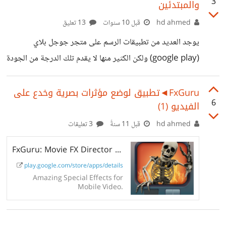
3
والمبتدئين
hd ahmed
قبل 10 سنوات
13 تعليق
يوجد العديد من تطبيقات الرسم على متجر جوجل بلاي
(google play) ولكن الكثير منها لا يقدم تلك الدرجة من الجودة
والإحترافية مثل تلك التطبيقات بعضها مجاني بشكل كامل-
والبعض الآخر منها تنقصه بعض الخواص المدفوعه فغالباً لا
FxGuru◄تطبيق لوضع مؤثرات بصرية وخدع على
6
الفيديو (1)
يعتمدوا على الإعلانات ## 1-تطبيق SketchBook Express
: > https://play.google.com/store/apps/details?
hd ahmed
قبل 11 سنةً
3 تعليقات
id=com.adsk.sketchbookhdexpress ## 2-تطبيق
FxGuru: Movie FX Director - Apps on Google Play
SketchBook - draw and paint >
play.google.com/store/apps/details
https://play.google.com/store/apps/details?
Amazing Special Effects for
id=com.adsk.sketchbook ## 3-تطبيق Infinite
Mobile Video.
Painter >
https://play.google.com/store/apps/details?