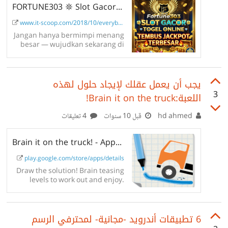
FORTUNE303 𖤓 Slot Gacor Togel Online Tembus Jackpot Terbesar
أتابعها باستمرار، والإطلاع بشكل منظم على المقالات المضافة
www.it-scoop.com/2018/10/everybod...
Jangan hanya bermimpi menang
besar — wujudkan sekarang di
FORTUNE303! Platform slot gacor
dan togel online terpercaya ini
telah melahirkan ribuan
يجب أن يعمل عقلك لإيجاد حلول لهذه
pemenang jackpot dari seluruh
Indonesia. Nikmati pasaran togel
3
اللعبة:Brain it on the truck!
dengan diskon terbesar, fitur slot
turbo...
hd ahmed
قبل 10 سنوات
4 تعليقات
Brain it on the truck! - Apps on Google Play
play.google.com/store/apps/details
Draw the solution! Brain teasing
levels to work out and enjoy.
6 تطبيقات أندرويد -مجانية- لمحترفي الرسم