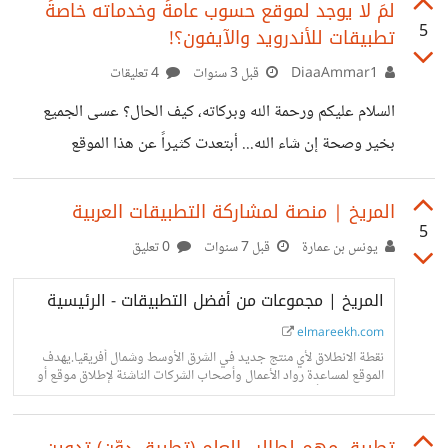
لمَ لا يوجد لموقع حسوب عامةً وخدماته خاصةً
5
تطبيقات للأندرويد والآيفون؟!
DiaaAmmar1
قبل 3 سنوات
4 تعليقات
السلام عليكم ورحمة الله وبركاته، كيف الحال؟ عسى الجميع
بخير وصحة إن شاء الله... أبتعدت كثيراً عن هذا الموقع
والمجتمع الظريف وها أنا أعود بعون الله، لكنني لاحظت عدم
وجود تطبيقات للأندرويد والآيفون لخدمات حسوب! ولمَ لا؟ عِلماً
المريخ | منصة لمشاركة التطبيقات العربية
5
أن التطبيقات تُستخدم أكثر من المواقع في الوقت الحالي على ما
يونس بن عمارة
قبل 7 سنوات
0 تعليق
اعتقد! خاصةً مجتمع حسوب، لو كان لديه تطبيق بسيط على
المريخ | مجموعات من أفضل التطبيقات - الرئيسية
الهاتف سَيُسهل الأمر ويُسرّع الوصول له والبقاء بالقرب من شيء
ذو قيّمة أكثر من باقي مواقع التواصل. فما سبب عدم وجود
elmareekh.com
نقطة الانطلاق لأي منتج جديد في الشرق الأوسط وشمال أفريقيا.يهدف
الموقع لمساعدة رواد الأعمال وأصحاب الشركات الناشئة لإطلاق موقع أو
تطبيق جديد أو جهاز هاردوير ليصل إلى المستخدمين.