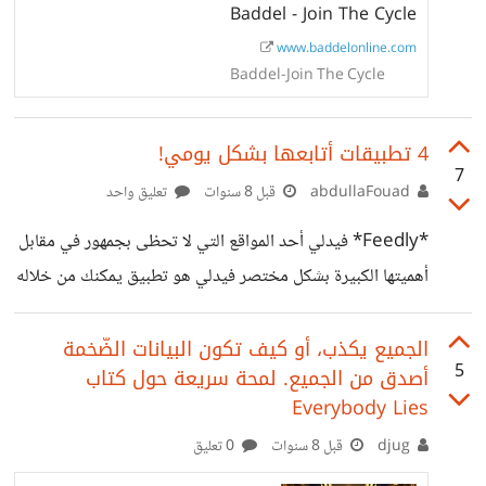
Baddel - Join The Cycle
التطبيقات تستحق أن تكون الأفضل لعام 2018؟ وهل هناك
www.baddelonline.com
تطبيقات أخرى جربتها وددت لو كانت على تلك القائمة؟
Baddel-Join The Cycle
##القائمة تشمل: * أفضل تطبيق * التطبيقات الأكثر إمتاعاً *
أفضل تطبيقات غير رائجة * أفضل التطبيقات المساعدة اليومية
4 تطبيقات أتابعها بشكل يومي!
7
abdullaFouad
قبل 8 سنوات
تعليق واحد
*Feedly* فيدلي أحد المواقع التي لا تحظى بجمهور في مقابل
أهميتها الكبيرة بشكل مختصر فيدلي هو تطبيق يمكنك من خلاله
انشاء قوائم لكل المواقع، القنوات، والكورسات التي تتابعها بشكل
منظم ودقيق، وقابل للتعديل، وأيضا عمل قوائم فرعية،
الجميع يكذب، أو كيف تكون البيانات الضّخمة
5
أصدق من الجميع. لمحة سريعة حول كتاب
والحصول على تحديثات بشكل فوري اذا ما تم اضافة أي عنصر
Everybody Lies
للقوائم الخاصة بك. بالنسبة لإستخدامي الشخصي لدي ثلاث
djug
قبل 8 سنوات
0 تعليق
قوائم رئيسية. -قائمة بمنصات الكورسات، والحصول على
تحديثات عندما يتم اضافة كورس جديد. -قائمة بالمواقع التي