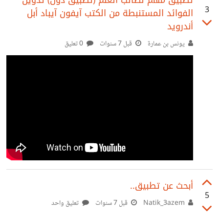
تطبيق مهم لطالب العلم (تطبيق دوّن) تدوين
3
الفوائد المستنبطة من الكتب آيفون آيباد أبل
أندرويد ‬‎
يونس بن عمارة
قبل 7 سنوات
0 تعليق
أبحث عن تطبيق..
5
Natik_3azem
قبل 7 سنوات
تعليق واحد