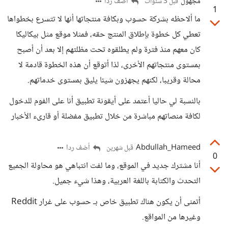
مجهول
أضف ردا
قبل 3 سنوات
1
ما ألاحظه بشركة حسوب وبكافة منتجاتها أنها لا تتسرع بخطواها
تعطي كل خطوة بإطلاق المنتج حقه، فمثلا موقع مثل بيكاليكا
كان معهم منذ فترة ولم يطلقوه تحت مظلتهم إلا بعد أن أصبح
بمستوى منتجاتهم الأخرى، لذا أتوقع أن هذه الخطوة قادمة لا
محالة وقريبا، لكنهم يجهزون شيئا يليق بمستوى خدماتهم.
بالنسبة لي حاليا أعتمد على أيقونة تطبيق أنا على الفوم للدخول
لكافة منصاتهم مباشرة من خلال تطبيق مفضلة أو قارىء الأخبار
Abdullah_Hameed
أضف ردا
قبل شهرين
0
أنا مشترك جديد في الموقع، وما لفت انتباهي هو محاولة الجميع
التحدث والكتابة باللغة العربية، وهذا شيء جميل.
أتمنى أن يكون هناك تطبيق خاص بـ حسوب على غرار Reddit
وغيرها من المواقع.