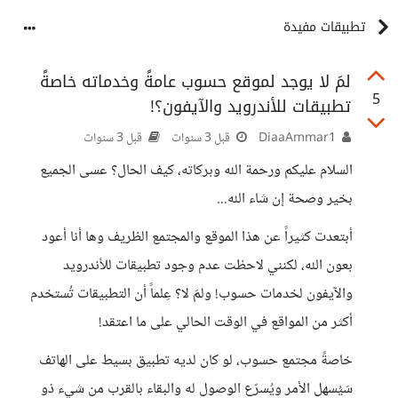
تطبيقات مفيدة
لمَ لا يوجد لموقع حسوب عامةً وخدماته خاصةً
5
تطبيقات للأندرويد والآيفون؟!
DiaaAmmar1
قبل 3 سنوات
قبل 3 سنوات
السلام عليكم ورحمة الله وبركاته، كيف الحال؟ عسى الجميع
بخير وصحة إن شاء الله...
أبتعدت كثيراً عن هذا الموقع والمجتمع الظريف وها أنا أعود
بعون الله، لكنني لاحظت عدم وجود تطبيقات للأندرويد
والآيفون لخدمات حسوب! ولمَ لا؟ عِلماً أن التطبيقات تُستخدم
أكثر من المواقع في الوقت الحالي على ما اعتقد!
خاصةً مجتمع حسوب، لو كان لديه تطبيق بسيط على الهاتف
سَيُسهل الأمر ويُسرّع الوصول له والبقاء بالقرب من شيء ذو