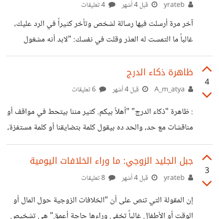
الذات الحقيقية (True Self) والذات المزيفة (False Self). إن
yrateb
قبل 4 أشهر
4 تعليقات
فهم هذا الصراع وكيفية إدارته هو الخطوة الأولى نحو الشفاء
آخر مرة أرسلت فيها رسالة لشخص وتأخر كثيراً في الرد عليك،
النفسي وتحقيق حياة متوازنة وأصيلة. ما هي الذات الحقيقية؟
غالباً ما التمست له العذر وقلت في نفسك: "لابد أنه مشغول
(نواة الأصالة)
جداً"، أو "ربما قرأها من الإشعارات ونسي الرد". ولكن، لو واجهت
نفسك بصدق ووقفت أمام المرآة قليلاً: هل تقوم أنت أحياناً
ظاهرة ذكاء الدرج
4
بنفس هذا السلوك؟ هل تفتح هاتفك، تقرأ الرسالة، وبإمكانك الرد
A_m_atya
قبل 4 أشهر
6 تعليقات
في ثوانٍ معدودة، لكنك تقرر بوعي كامل: "سأرد لاحقاً"؟ خلف
: ظاهرة "ذكاء الدرج" "أهلاً بيكم. كتير مننا بيتحط في مواقف أو
هذا التصرف البسيط اليومي، يختبئ دافع نفسي عميق ومعقد
مناقشات مع حد، والحد ده بيقول كلمة بتضايقنا أو كلمة مستفزة،
يتجاوز فكرة "الانشغال"، وهو ما يُعرف في علم
وبنقف مش عارفين نرد، وعقلنا بيقف عن التفكير تماماً. وبعد ما
بنمشي وبنخرج من المكان، وأول ما رجِلنا تلمس أول درجة في
جبل الجليد الزوجي: ما وراء الخلافات اليومية
3
السلم (الدرج)، نلاقي الردود المناسبة والمثالية بدأت تظهر في
yrateb
قبل 4 أشهر
8 تعليقات
عقلنا، وبنقول لنفسنا: 'يا ريتني كنت قولت كذا، ويا ريتني كنت
إن المقولة التي تنص على أن "الخلافات الزوجية حول المال أو
رديت وقولت كذا'." "الموضوع ده في علم النفس ليه مصطلح
الوقت أو الأطفال غالباً تخفي وراءها حاجة أعمق" هي تشخيص