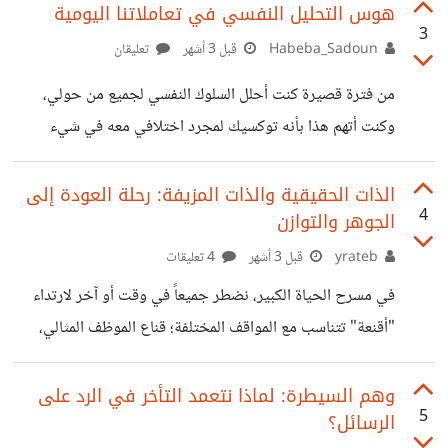
بوصفه علاقات مُرهِقة نفسيًا، حيث يعتاد الإنسان فيها على
هوس التحليل النفسي في تعاملاتنا اليومية
3
العطاء دون مقابل، أو على التبرير المستمر لسلوكيات مؤذية.في
Habeba_Sadoun
قبل 3 أشهر
تعليقان
مثل هذه الحالات، لا تكون المشكلة في الآخرين فحسب، بل في
من فترة قصيرة كنت أحلل السلوك النفسي لجميع من حولي،
آلية التعلّق نفسها. إذ يميل بعض الأفراد إلى التمسك بمن يؤذيهم
وكنت أتهم هذا بأنه توكسيك لمجرد اختلافي معه في شيء
خوفًا من الوحدة، أو بدافع الحاجة إلى القبول. وهنا يظهر
محدد أو لأن مبادئنا مختلفة، و أتهم البعض بالنرجسية حتى ولو
كان ما يفعله مجرد تقدير للذات وليس بالنرجسية كمرض. كل
الذات الحقيقية والذات المزيفة: رحلة العودة إلى
4
الجوهر والتوازن
ذلك كان بسبب كثرة مشاهدة المحتوى النفسي وتطبيقه على
الآخرين، وللأسف كنت أتجاهل تطبيق هذا الكلام على نفسي
yrateb
قبل 3 أشهر
4 تعليقات
لأستفيد وفقط أصدر أحكام علي الجميع. حولت علاقاتي
في مسرح الحياة الكبير، نضطر جميعاً في وقت أو آخر لارتداء
الإنسانية من مساحة للتفاهم لقاعة محكمة؛ وبدلاً من أن أحاول
"أقنعة" تتناسب مع المواقف المختلفة؛ قناع الموظف المثالي،
استيعاب طبيعة البشر،
قناع الابن المطيع، أو قناع الصديق القوي. ولكن، ماذا يحدث
عندما ننسى أننا نرتدي قناعاً، ونبدأ في الاعتقاد بأن هذا القناع
وهم السيطرة: لماذا نتعمد التأخر في الرد على
5
الرسائل؟
هو "نحن"؟ هنا ينشأ الصراع النفسي الأعمق للإنسان: الصراع بين