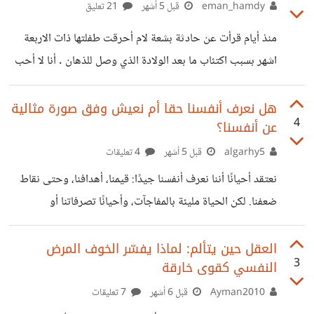
الطبيب فيها، فلذا سأذكر النقطة الأساسية والتي بنيت عليها باقي
eman_hamdy
قبل 5 أشهر
21 تعليق
نقاط المحاضرة.. وقبل البدء أكرر النصيحة، لا تكتفوا بتلخيصي،
منذ أيام قرأت عن حادثة بشعة لام أحرقت طفلتها ذات الاربعة
بل استمعوا للسلسلة بأكملها لما فيها من الفائدة والخير العظيم
اشهر بسبب اكتئاب ما بعد الولادة الذي وصل للذهان . أنا لا أحب
باذن الله. بدأت المحاضرة بحقيقة صادمة، وهي أن الإنسان لا
الحديث عن تفاصيل بشعه ولكن الواقعه مروعه بالفعل وتلك
ليست الحادثة الوحيدة فتلك الأخبار تتكرر بشكل ملحوظ . في
هل نعرف أنفسنا حقا أم نعيش وفق صورة مثالية
4
عن أنفسنا؟
محيطي أيضا رصدت أكثر من حالة ذهان وإكتئاب وهي أمراض
شديدة لا يمكن إخفاءها ، وبحثت علي الإنترنت لأجد محتوي
algarhy5
قبل 5 أشهر
4 تعليقات
مرعب كهذا "يعاني أكثر من مليار شخص عالمياً من اضطرابات
نعتقد أحيانًا أننا نعرف أنفسنا جيدًا: قيمنا، أهدافنا، وحتى نقاط
نفسية، أبرزها القلق والاكتئاب، حيث يمثلون عائقاً
ضعفنا. لكن الحياة مليئة بالمفاجآت، وأحيانًا تصرفاتنا أو
اختياراتنا تكشف جوانب لم نكن نعلم عنها شيئًا. ربما نكتشف
شجاعة لم نعرف أننا نملكها، أو خوفًا يوقفنا عن فعل ما اعتقدنا
العقل حين يتألم: لماذا يفسّر الخوف المرض
3
النفسي كقوى خارقة
أننا قادرون عليه. في هذه اللحظات، نُجبر على مواجهة حقيقة
أننا غالبًا نعيش نسخة مصقولة من أنفسنا، صورة مثالية نحاول
Ayman2010
قبل 6 أشهر
7 تعليقات