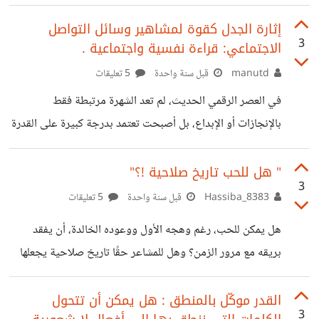
في كامل تركيزه مبيقدرش يركز بنسبة تقريبا اكثر من ٨٠ -٩٠%
ودي في احسن الحالات يعني لو بتتفرج على كورس معين
إثارة الجدل كقوة لمشاهير وسائل التواصل
3
الاجتماعي: قراءة نفسية واجتماعية .
محتاج تعيده مرتين على الاقل عشان تستوعبه بالكامل (احسن
الحلات زي ما قلنا ) فا تيجي تقسمه هتلاقي انك لازم توزن
manutd
قبل سنة واحدة
5 تعليقات
تقسيمته صح جدا (بيعتمد على فهمك لنفسك ومعرفتك الحقيقية
في العصر الرقمي الحديث، لم تعد الشهرة مرتبطة فقط
بقدراتك) فا توزنه صح هتلاقي النسبة عليت جدا طيب هل
بالإنجازات أو الإبداع، بل أصبحت تعتمد بدرجة كبيرة على القدرة
في جذب الانتباه وخلق التفاعل. ومن أبرز الوسائل التي يلجأ إليها
المشاهير على منصات التواصل الاجتماعي هي إثارة الجدل. هذا
" هل للحب تاريخ صلاحية !؟"
3
السلوك لم يعد مجرد رد فعل عفوي، بل تحول إلى أداة
8383_Hassiba
قبل سنة واحدة
5 تعليقات
استراتيجية يستخدمها البعض لصناعة حضور قوي والتأثير في
هل يمكن للحب، رغم وهجه الأول ووعوده الخالدة، أن يفقد
الرأي العام. ولعل شخصيتين مثل غازي الذيابي وهند القحطاني
بريقه مع مرور الزمن؟ وهل للمشاعر حقًا تاريخ صلاحية يجعلها
تقدمان مثالين مختلفين على هذا الأسلوب؛ فكل منهما وظّف
تتآكل حين تغيب عنها العناية والتجديد؟ يُنظر إلى الحب غالبًا
الجدل بطريقته الخاصة لخدمة
كقوة خارقة للزمن، تُغذّيها الروايات والأفلام بقصص البقاء الأبدي
القدر موكّل بالمنطق : هل يمكن أن تتحول
3