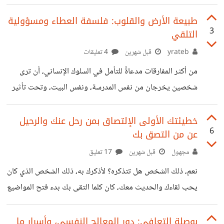
التطبع. لكن في الحديث النبوي : "إنما العلم بالتعلّم، وإنما
الحلّم بالتحلّم" ويمكن الجمع بين الحديث وبين ما نشاهده من
طبيعة الأرض والقلوب: فلسفة العطاء ومسؤولية
3
التلقي
قوة غلبة الطبع: أن الإنسان قد يستطيع ترويض نفسه عل طبع
مضاد بنسبة كبيرة، وإن لم تصل إلى نسبة 100% أو لم تصل
yrateb
قبل شهرين
4 تعليقات
لوضع من يملكون طبعًا مضادًا. فالإنسان الغضوب مثلاً قد نوصله
من أكثر المفارقات مدعاةً للتأمل في السلوك الإنساني، أن ترى
لدرجة مرضية من ضبط النفس والهدوء، وهكذا كل من
شخصين يخرجان من نفس المدرسة، ونفس البيت، وتحت تأثير
نفس الظروف والتربية تقريباً، ثم تجد أن أحدهما انتهى إلى مسار
مستقيم ناجح، والآخر انحرف إلى مسار ملتوٍ وعشوائي. هذا
خطيئتك الأولى الإلتصاق بمن رحل عنك والرحيل
6
عن من التصق بك
التناقض الصارخ يدفعنا لإعادة النظر في واحدة من كبرى
المغالطات التي نقع فيها بحسن نية: وهم أن العطاء وحده كفيل
مجهول
قبل شهرين
17 تعليق
بتحديد النتيجة. الحقيقة النفسية والشرعية والكونية تخبرنا بأن:
نعم، ذلك الشخص هل تتذكره؟ لأذكرك به، ذلك الشخص الذي كان
ليس كل شيء يتحدد بما يدخل إلى الإنسان، إنما يتحدد بالدرجة
يحب لقاءك والحديث معك، كان كلما التقى بك بدء فتح المواضيع
الأولى بما
والاسترسال فيها بكل حب، بينما أنت تنظر إليه وتقول في نفسك
"متى سيسكت هذا!!" ثم ما إن تتخلص من ذلك اللقاء حتى تبدأ
بوصلة التعافي: دور المعالج النفسي، وأسرار ما