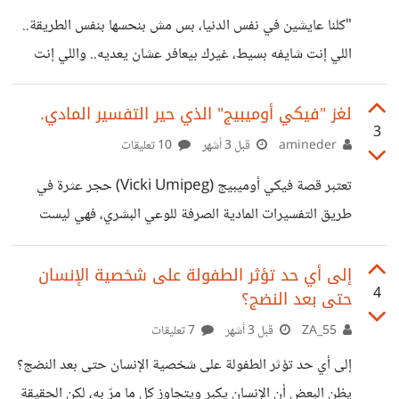
اليومي عبئا يفرض على الإنسان ارتداء أقنعة والمجاملة وإدارة
"كلنا عايشين في نفس الدنيا، بس مش بنحسها بنفس الطريقة..
الانطباعات، مما يسبب ما يعرف بالإنهاك الاجتماعي، هنا تأتي
اللي إنت شايفه بسيط، غيرك بيعافر عشان يعديه.. واللي إنت
العزلة الاختيارية كالملاذ الآمن والوحيد الذي
مستصغره لغيرك جبل." بهذه الكلمات البسيطة والعميقة، نضع
أيدينا على واحدة من أهم وأخطر الحقائق النفسية التي تغيب
لغز "فيكي أوميبيج" الذي حير التفسير المادي.
3
عن بال الكثيرين: "الألم مسألة نسبية جداً". نحن نشترك في
amineder
قبل 3 أشهر
10 تعليقات
العيش على نفس الكوكب، وربما نمر بنفس الظروف، لكن "سِعتنا
تعتبر قصة فيكي أوميبيج (Vicki Umipeg) حجر عثرة في
العاطفية" (Emotional Capacity) وتاريخنا النفسي يختلفان
طريق التفسيرات المادية الصرفة للوعي البشري، فهي ليست
تماماً. ما يكسر شخصاً قد يمر مرور الكرام على شخص آخر، ليس
مجرد قصة عن "تجربة اقتراب من الموت" عادية، بل هي حالة
لأن الأول ضعيف والثاني
فريدة تدمج بين "العمى الخلقي" و"الرؤية البصرية الفائقة".
إلى أي حد تؤثر الطفولة على شخصية الإنسان
4
حتى بعد النضج؟
ولدت فيكي كفيفة تماما نتيجة تليف خلف العدسة أدى لضمور
كامل في العصب البصري، مما يعني أنها عاشت 22 عاما دون أن
ZA_55
قبل 3 أشهر
7 تعليقات
تملك أدنى تصور ذهني لما تعنيه الألوان، الأشكال، أو الأبعاد
إلى أي حد تؤثر الطفولة على شخصية الإنسان حتى بعد النضج؟
البصرية، فالعالم بالنسبة لها كان مزيجا من الأصوات، الملامس،
يظن البعض أن الإنسان يكبر ويتجاوز كل ما مرّ به، لكن الحقيقة