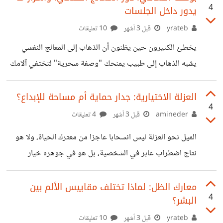
4
يدور داخل الجلسات
بالتفكير في كيفية التخلص من هذا الشخص الذي أصبح لاصقاً
بك، فتبذل كل الجهود لتجاهله في الرسائل، في الطريق، في كل
yrateb
قبل 3 أشهر
10 تعليقات
ما يجمعك به. وأخيراً تنجح بطرده من حياتك مثل الصرصار.
يخطئ الكثيرون حين يظنون أن الذهاب إلى المعالج النفسي
ويدور بك الزمان؛ لتجد
يشبه الذهاب إلى طبيب يمنحك "وصفة سحرية" لتختفي آلامك
فوراً. العلاج النفسي ليس تدخلاً جراحياً يمحو الذاكرة، بل هو
"رحلة استكشاف وإعادة بناء". وفي هذه الرحلة، لا يكون المعالج
العزلة الاختيارية: جدار حماية أم مساحة للإبداع؟
4
قائداً يفرض عليك الطريق، بل هو "بوصلة" ومرافق خبير، يضيء
amineder
قبل 3 أشهر
4 تعليقات
لك الزوايا المظلمة في عقلك لتتمكن من قيادة حياتك بنفسك.
الميل نحو العزلة ليس انسحابا عاجزا من معترك الحياة، ولا هو
فما الذي يقدمه المعالج النفسي حقاً؟ وكيف يساعدك وسط
نتاج اضطراب عابر في الشخصية، بل هو في جوهره خيار
تشوش أفكارك؟ وما هي طبيعة الأسئلة التي يطرحها لفك شفرة
استراتيجي واع، تلجأ إليه عقول سئمت الضجيج السطحي
معاناتك؟ أولاً: ماذا
وبحثت عن العمق، ينبثق هذا الميل لدى البعض كحاجة بيولوجية
معارك الظل: لماذا تختلف مقاييس الألم بين
4
البشر؟
ونفسية ملحة لإعادة شحن الطاقات المستنزفة، ففي عالم يقدس
الحركة المستمرة والتواصل بلا انقطاع، يصبح التفاعل الاجتماعي
yrateb
قبل 3 أشهر
10 تعليقات