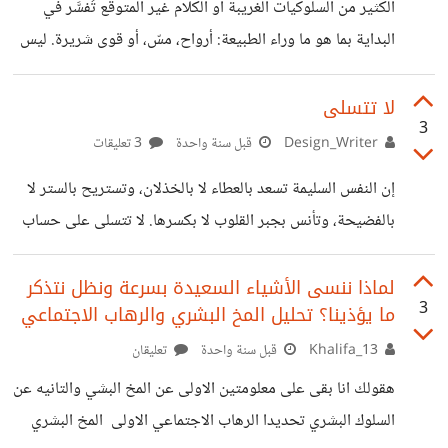
إظهارها للعالم، بينما جزء منا ما زال يكتشف نفسه في صمت.
الكثير من السلوكيات الغريبة أو الكلام غير المتوقع تُفسَّر في
سؤال للتفكير والمشاركة: هل سبق لك أن اكتشفت شيئًا
البداية بما هو ما وراء الطبيعة: أرواح، مسّ، أو قوى شريرة. ليس
بدافع شر، بل بدافع الخوف والغموض. حين يعجز العقل عن
الفهم، يبدأ بصنع قصص يحمي بها نفسه. الأطفال، خصوصًا، لا
لا تتسلى
3
يملكون أدوات التحليل النفسي. الغموض يتحول عندهم إلى
Design_Writer
قبل سنة واحدة
3 تعليقات
خيال مخيف. ما يبدو “خارقًا” هو غالبًا محاولة عقل صغير أو
إن النفس السليمة تسعد بالعطاء لا بالخذلان، وتستريح بالستر لا
مضطرب للبقاء على قيد الحياة. الفصام والاكتئاب يغيّران الإدراك،
بالفضيحة، وتأنس بجبر القلوب لا بكسرها. لا تتسلى على حساب
اللغة، والسلوك. الشخص المصاب ليس مسكونًا ولا شريرًا، بل
قلوب الناس وعثراتهم؛ فلا تفسد وُدّ متحابين، ولا تفرح بذلّ
متألم،
عزيز، ولا تشمت بضعف قوي، ولا تجعل من قصة إنسان صالح
لماذا ننسى الأشياء السعيدة بسرعة ونظل نتذكر
3
ما يؤذينا؟ تحليل المخ البشري والرهاب الاجتماعي
انتكس مادة للضحك أو الحكاية. تلك ليست شيم الكرام، بل أقرب
للحسد والسادية وحب الذات. وقد قال الإمام الشافعي: "لسانك لا
Khalifa_13
قبل سنة واحدة
تعليقان
تذكر به عورة امرئٍ… فكلك عورات وللناس ألسنُ". فإياك أن
هقولك انا بقى على معلومتين الاولى عن المخ البشي والتانيه عن
تتسلى بفضح مستور، أو نشر قبيح، أو العبث
السلوك البشري تحديدا الرهاب الاجتماعي الاولى المخ البشري