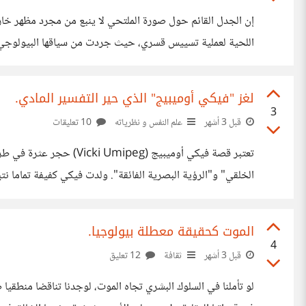
إن الجدل القائم حول صورة الملتحي لا ينبع من مجرد مظهر خار
اللحية لعملية تسييس قسري، حيث جردت من سياقها البيولوجي وا
باختصار الطريق وربط اللحية مباشرة بملفات تاريخية وصراعات دموية غذتها الترسانة الإ
لغز "فيكي أوميبيج" الذي حير التفسير المادي.
3
قبل 3 أشهر
علم النفس و نظرياته
10 تعليقات
تعتبر قصة فيكي أوميبي
الأشكال، أو الأبعاد البصرية، فالعالم بالنسبة لها كان مزيجا من ال
الموت كحقيقة معطلة بيولوجيا.
4
قبل 3 أشهر
ثقافة
12 تعليق
لو تأملنا في السلوك البشري تجاه الموت، لوجدنا تناقضا منطقي