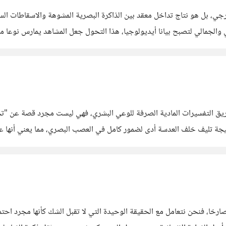
جي، بل هو نتاج تداخل معقد بين الذاكرة البصرية المشوهة والاسقاطات ال
لجمالي لتصبح بيانا أيديولوجيا، هذا التحول جعل المشاهد يمارس نوعا من 
علامية والسينمائية. هذه الصورة النمطية لم تترسخ بالصدفة، بل
ج (Vicki Umipeg) حجر عثرة في طريق التفسيرات المادية الصرفة للوعي البشري، فهي ليست م
أصوات، الملامس، والروائح فقط. في
ا صارخا، فنحن نتعامل مع الحقيقة الوحيدة التي لا تقبل الشك كأنها مجرد ا