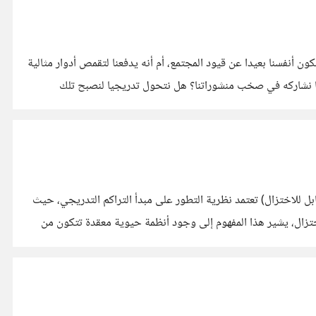
صممها بعناية لإخفاء عيوبنا؟ هل يمنحنا حاجز الشاشة الشجاعة لنكون أنفسنا بعيدا عن قيود المجتمع، أم أنه يدفعنا لتقمص أدوار مثالية
لا تشبه واقعنا؟ وإذا كانت الحقيقة مجزأة بين واقع نعيشه وافتراض نكتبه، فأين نجد الأنا الحقيقية؟ هل نحن ما نفعله في صمت يومنا، أم ما نشاركه في صخب منشوراتنا؟ هل نتحول تدريجيا لنصبح تلك
في هذا المقال، سأتجاوز شرح تفاصيل نظرية التطور لأنتقل مباشرة إلى نقدها بأسلوب مبسط جدا. +نقد الجانب البيولوجي (التعقيد غير القابل للاختزال) تعتمد نظرية التطور على مبدأ التراكم التدريجي، حيث
تزال، يشير هذا المفهوم إلى وجود أنظمة حيوية معقدة تتكون من