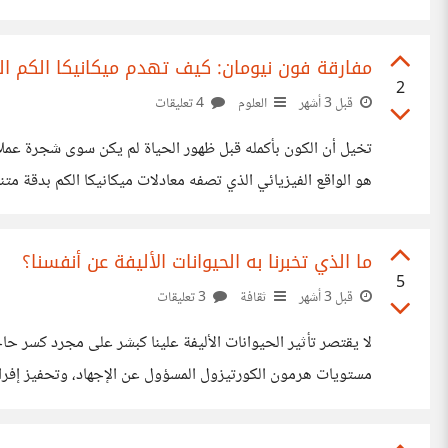
أقنعة والمجاملة وإدارة الانطباعات، مما يسبب ما يعرف بالإنهاك ا
مفارقة فون نيومان: كيف تهدم ميكانيكا الكم ال
2
قبل 3 أشهر
العلوم
4 تعليقات
تخيل أن الكون بأكمله قبل ظهور الحياة لم يكن سوى شجرة عملاق
هو الواقع الفيزيائي الذي تصفه معادلات ميكانيكا الكم بدقة م
المستقر قبل أن تولد الكائنات الحية؟ ولماذا يعجز العتاد المادي
ما الذي تخبرنا به الحيوانات الأليفة عن أنفسنا؟
5
قبل 3 أشهر
ثقافة
3 تعليقات
لا يقتصر تأثير الحيوانات الأليفة علينا كبشر على مجرد كسر ح
مستويات هرمون الكورتيزول المسؤول عن الإجهاد، وتحفيز إفراز 
الصامت الذي يقدم قبولا غير مشروط، فهو كائن لا يملك أدوات ال