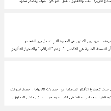
ح لغريزة البقاء والتعمير بالعمل. فلو كان الموت يتصدر مشهد
فكرتي" عن الحقيقة؟ الفرق بين الاثنين هو الفجوة التي تفصل بين الشخص
الموضوعي والشخص المنحاز. في بيئة تمجد الانتصار في الجدال، نسينا أن الهدف الأسمى للنقاش هو تحديث نظام تشغيلنا الذهني، لا إثبات أن النسخة الحالية هي الأفضل. 1. وهم "المراقب" والانحياز التأكيدي
أنا لا أعيش في هذا العالم بقدر ما أعيش في ردود فعلي تجاهه. عقلي ليس مجرد عضو، بل هو مسرح تجارب يعمل بنظام تشغيل غير مستقر، حيث تتصارع الأفكار المنطقية مع احتمالات اللانهاية. حسنا، لنتوقف
كرة تافهة، وجدتني أسقط في ثقب أسود من التساؤل داخل التساؤل.