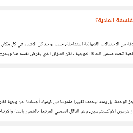
لاجتماعي، هنا تأتي العزلة الاختيارية كالملاذ الآمن والوحيد الذي
فلسفة المادية؟
ة من الاحتمالات اللانهائية المتداخلة، حيث توجد كل الأشياء في كل مكان
تناهية تحت مسمى الحالة الموجية ، لكن السؤال الذي يفرض نفسه هنا ويحرج
اجز الوحدة، بل يمتد ليحدث تغييرا ملموسا في كيمياء أجسادنا. من وجهة نظ
هرمون الأوكسيتوسين، وهو الناقل العصبي المرتبط بالشعور بالثقة والارتباط
نقد أو إطلاق الأحكام البشرية المعقدة، مما يخلق مساحة آمنة للتفريغ