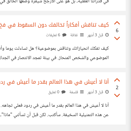
في قدراتنا العقلية، بل هو على الأرجح شيفرة وضعها الخالق في
الوعي في كل لحظة، لتحولت الحياة إلى رتابة جنائزية، ولتعطلت
كيف تناقش أفكاراً تخالفك دون السقوط في فخ ال
6
قبل 3 أشهر
ثقافة
6 تعليقات
كيف تفكك انحيازاتك وتنا
نحن نعيش داخل عقولنا ونعتقد أننا نرى الواقع كما هو، لكن الح
أنا لا أعيش في هذا العالم بقدر ما أعيش في رد
2
قبل 3 أشهر
فلسفة
0 تعليق
عن هذه التمثيلية السخيفة. سأكتب. لكن قبل أن تسألني "ماذا
الأمر ليس مجرد "قرار"، بل هو ورطة وجودية. هل فكرت يوما 