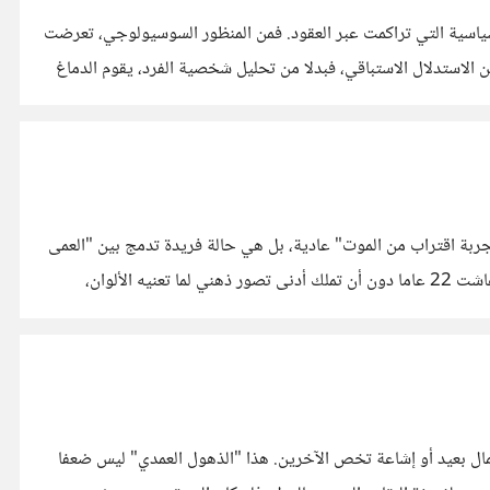
سياسية التي تراكمت عبر العقود. فمن المنظور السوسيولوجي، تعرضت
الاستدلال الاستباقي، فبدلا من تحليل شخصية الفرد، يقوم الدماغ
جرد قصة عن "تجربة اقتراب من الموت" عادية، بل هي حالة فريدة تدمج بين "العمى
الخلقي" و"الرؤية البصرية الفائقة". ولدت فيكي كفيفة تماما نتيجة تليف خلف العدسة أدى لضمور كامل في العصب البصري، مما يعني أنها عاشت 22 عاما دون أن تملك أدنى تصور ذهني لما تعنيه الألوان،
حتمال بعيد أو إشاعة تخص الآخرين. هذا "الذهول العمدي" ليس ضعفا