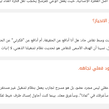
 أصل الفطرة الإنسانية، حيث يعمل الوعي كمرشح يحجب ثقل فكرة الفناء ليسم
 محركات الإبداع والعمل، ولما استطاع
انحياز؟
قش بموضوعية؟ هل تساءلت يوما وأنت وسط نقاش حاد: هل أنا أدافع عن الحقيقة، أم أدافع عن "
قيقة هي أننا نراه من خلال
ود فعلي تجاهه.
"، سأغرقك في "لماذا"، وسأغرق معك. بينما كنت أحاول إمساك طرف خيط لف
في فعل