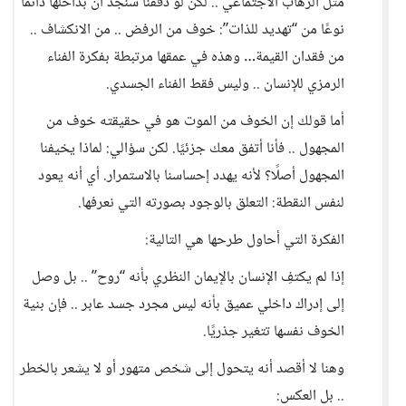
مثل الرهاب الاجتماعي .. لكن لو دققنا سنجد أن بداخلها دائمًا
نوعًا من “تهديد للذات”: خوف من الرفض .. من الانكشاف ..
من فقدان القيمة… وهذه في عمقها مرتبطة بفكرة الفناء
الرمزي للإنسان .. وليس فقط الفناء الجسدي.
أما قولك إن الخوف من الموت هو في حقيقته خوف من
المجهول .. فأنا أتفق معك جزئيًا. لكن سؤالي: لماذا يخيفنا
المجهول أصلًا؟ لأنه يهدد إحساسنا بالاستمرار. أي أنه يعود
لنفس النقطة: التعلق بالوجود بصورته التي نعرفها.
الفكرة التي أحاول طرحها هي التالية:
إذا لم يكتفِ الإنسان بالإيمان النظري بأنه “روح” .. بل وصل
إلى إدراك داخلي عميق بأنه ليس مجرد جسد عابر .. فإن بنية
الخوف نفسها تتغير جذريًا.
وهنا لا أقصد أنه يتحول إلى شخص متهور أو لا يشعر بالخطر
.. بل العكس: