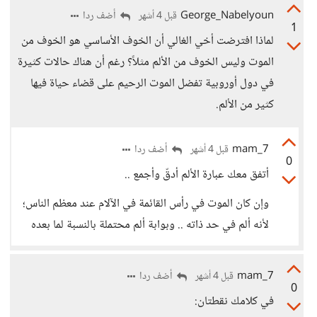
George_Nabelyoun
أضف ردا
قبل 4 أشهر
1
لماذا افترضت أخي الغالي أن الخوف الأساسي هو الخوف من
الموت وليس الخوف من الألم مثلاً؟ رغم أن هناك حالات كثيرة
في دول أوروبية تفضل الموت الرحيم على قضاء حياة فيها
كثير من الألم.
mam_7
أضف ردا
قبل 4 أشهر
0
أتفق معك عبارة الألم أدقّ وأجمع ..
وإن كان الموت في رأس القائمة في الآلام عند معظم الناس؛
لأنه ألم في حد ذاته .. وبوابة ألم محتملة بالنسبة لما بعده
mam_7
أضف ردا
قبل 4 أشهر
0
في كلامك نقطتان: