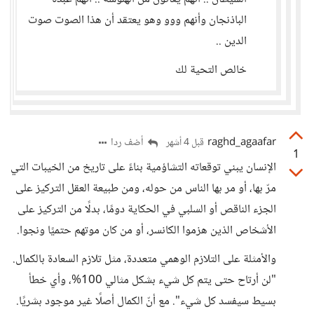
الباذنجان وأنهم ووو وهو يعتقد أن هذا الصوت صوت
الدين ..
خالص التحية لك
raghd_agaafar
أضف ردا
قبل 4 أشهر
1
الإنسان يبني توقعاته التشاؤمية بناءً على تاريخ من الخيبات التي
مرّ بها، أو مر بها الناس من حوله، ومن طبيعة العقل التركيز على
الجزء الناقص أو السلبي في الحكاية دومًا، بدلًا من التركيز على
الأشخاص الذين هزموا الكانسر، أو من كان موتهم حتميًا ونجوا.
والأمثلة على التلازم الوهمي متعددة، مثل تلازم السعادة بالكمال.
"لن أرتاح حتى يتم كل شيء بشكل مثالي 100%، وأي خطأ
بسيط سيفسد كل شيء". مع أنّ الكمال أصلًا غير موجود بشريًا.