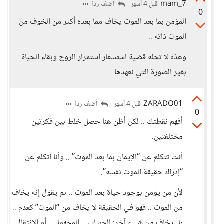
mam_7
أضف ردا
قبل 4 أشهر
0
المؤمن بما بعد الموت يخاف مما بعده أكثر من الخوف من
الموت ذاته ..
وهذه لا تحله قضية استشعار استمرار الروح وبقاء الحياة
بغير الصورة التي نعهدها
ZARADO01
أضف ردا
قبل 4 أشهر
0
أفهم نقطتك .. لكن أظن هنا حصل خلط بين فكرتين
مختلفتين.
أنت تتكلم عن “الإيمان بما بعد الموت” .. وأنا أتكلم عن
“إدراك حقيقة الموت نفسه”.
لأن من يؤمن بوجود حياة بعد الموت .. ثم يقول إنه يخاف
من الموت .. فهو في الحقيقة لا يخاف من “الموت” كعدم ..
بل يخاف من شيء آخر: الحساب .. المجهول .. أو الانتقال