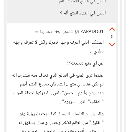
أليس في فراق الأحباب ألم
أليس في انتهاء المتع ألم ؟
ZARADO01
أضف ردا
قبل 4 أشهر
0
المشكلة انني اعرف وجهة نظرك ولكن لا تعرف وجهة
نظري ..
عن أي متع تتحدث؟؟
عندما ترى المتع في العالم الذي نخاف منه ستدرك انه
لم تكن هناك أي متع .. الشيطان يخدع البشر أنهم
متميزون وأنهم "أحسن" ناس .. ليدركوا لحظة الموت
"المقلب" الذي "شربوه" ..
والدليل ان الانسان لا يسال كيف يحدث رؤية ولو
"القليل" من العالم الآخر وحتى لو سأل يسقول له
الشيطان .. أنهم يعانون من الهلوسة .. انهم عبدة