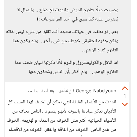
وضربت مثلًا بتلازم المرض والموت للإيضاح .. والمثال لا
يُعترض عليه كما سبق في أحد الموضوعات :)
يعني لو دققت في حياتك ستجد أنك تقلق من شيء ليس لذاته
ولكن جذره الحقيقي خوفك من شيء آخر .. وقد يكون هذا
التلازم كبّره الوهم ..
اما الاكل والكوليسترول والنوم فأنا ذكرتها لبيان ضعف هذا
التلازم الوهمي .. ولم أذكر بأن الناس يشتكون منها
George_Nabelyoun
أضف ردا
قبل 4 أشهر
1
الموت من الأشياء القليلة التي يمكن أن تخيف لهذا السبب كل
الأديان تذكر عبادها بالموت لأنهم ينسونه، الناس تخاف من
الأشياء الحياتية أكثر مثل الخوف من المذلة والهزيمة، الخوف
من غدر الناس، الخوف من الفاقة والفقر، الخوف من الإقصاء