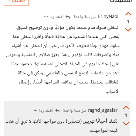
التعليقات
الأفضل
ErinyNabil
أضف ردا
قبل سنة واحدة
1
التخلي سلوك سام عندما يكون مؤذيًا ودون توضيح مُسبق،
بمعنى أنني عندما أنسحب من علاقة فجأة واقرر التخلي هذا
سلوك مؤذي جدًا للطرف الآخر، في حين أن التخلي عن أشياء
مثلًا وتصرفات كانت تؤذيني، هذا يعزز صلابتي النفسية وقدرتي
على إيجاد ما يهم في الحياة. التخلي نفسه سلوك محمود جدًا
وهو من علامات النضج النفسي والعاطفي، ولكن في حالة
العلاقات تحديدًا، يجب أن يرافقه المواجهة أيضًا، وإعطاء
الأسباب.
raghd_agaafar
أضف ردا
قبل سنة واحدة
1
لكنك
أحيانًا
تهربين (تتخلين) دون مواجهة لأنكِ لا تري أن هناك
قيمة لمواجهتك.