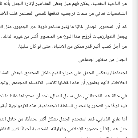
من الناحية النفسية، يمكن فهم ميل بعض المشاهير لإثارة الجدل بأنه ن
الشخصيات تعاني من سمات نرجسية تدفعها للسعي المستمر خلف الأضواء
كما أن المحتوى الجدلي غالبًا ما يُثير مشاعر قوية لدى الجمهور، مثل ال
يجعل الخوارزميات تُروّج هذا النوع من المحتوى أكثر من غيره. لذلك، 
من أجل كسب أكبر قدر ممكن من الانتباه، حتى لو كان سلبيًا.
الجدل من منظور اجتماعي
اجتماعيًا، ينعكس الجدل على صراع القيم داخل المجتمع. فبعض المشا
العلاقات، لأنهم يعلمون أن هذه القضايا تلامس الانقسام المجتمعي وتجذ
في حالة هند القحطاني، على سبيل المثال، نجد أن محتواها غالبًا ما 
فيه نوعًا من التحرر والتحدي للسلطة الاجتماعية. هذه الازدواجية تُبقي
أما غازي الذيابي، فقد استخدم الجدل بشكل أكثر تحفظًا، من خلال التركي
مثل هند، إلا أن حضوره الإعلامي وقراراته الشخصية أحيانًا تثير الن