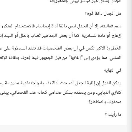
الجدل بشكل غير مباشر ليبني جماهيريته.
هل الجدل دائمًا قوة؟
رغم فعاليته، إلا أن الجدل ليس دائمًا أداة إيجابية. فالاستخدام المتك
إزعاج أو مادة للسخرية. كما أن بعض الجماهير تُصاب بالملل أو التبلد 
الخطورة الأكبر تكمن في أن بعض الشخصيات قد تفقد السيطرة على صو
السلبي، مما يؤدي إلى "إلغائها" من قبل الجمهور فيما يُعرف بثقافة الإلغاء (ncel Culture
في النهاية
يمكن القول إن إثارة الجدل أصبحت أداة نفسية واجتماعية مدروسة يست
كغازي الذيابي، ومن يتعمّده بشكل صدامي كحالة هند القحطاني، يبقى 
محفوف بالمخاطر؟
ما رأيك ؟