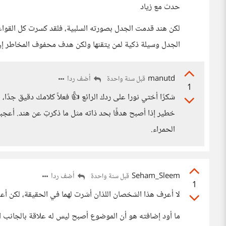
حدث مع زياد
لكن هند قدمت الجدل بصورته السلبية، فلقد كسرت كل القواعد
الجدل وسيلة ذكية لمن يتقنها ولكن هدف محفوف المخاطر إن
manutd
أضف ردا
قبل سنة واحدة
1
شكرًا أختي نورا على ردك الرائع 👍 فعلاً كلامك دقيق جدًا،
خطير إذا أصبح هدفًا بحد ذاته مثل ما ذكرتِ عن هند. أعج
الحمراء.
Seham_Sleem
أضف ردا
قبل سنة واحدة
1
لا أعرف هذا الشخصان اللذان أشرت لهما في الحقيقة، لكن أع
ما أود إضافته هو أن الموضوع أصبح ليس له علاقة بالجانب 