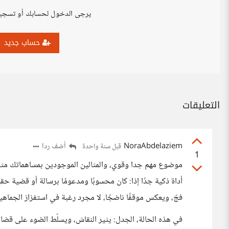
يرجى الدخول لحسابك أو تسجي
حساب جديد
التعليقات
NoraAbdelaziem
أضف ردا
قبل سنة واحدة
1
موضوع مهم جدا وقوي، والمثالين الموجودين بمساهماتك مثلو
أداة ذكية جدًا إذا: كان محسوبًا ومدعومًا برسالة أو قضية ح
فجّ، ويعكس موقفًا ناضجًا، لا مجرد رغبة في استفزاز الجماهير
في هذه الحالة، الجدل: يثير النقاش، ويسلّط الضوء على قضا