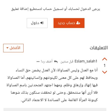
يرجى الدخول لحسابك أو تسجيل حساب لتستطيع إضافة تعليق
حساب جديد
دخول
التعليقات
الأفضل
Eslam_salah1
أضف ردا
قبل سنتين
1
أنا مع العدل وليس المساواة؛ لأن العدل يضمن حق النساء
ويحافظ لهم على كل معنى لكينونتهم وإنسانيتهم، أما المساواة
فبها إنهاك وإرهاق وظلم، ومهما اجتهد المتحدثين باسم المساواة
فلا أرى أنها ستتحقق، وحتى لو تحققت سنكون بذلك شوهنا
كينونة المرأة القائمة على المساندة لا الاعتماد الذاتي.