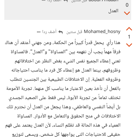
abdur7maaan
أضف ردا
قبل سنتين
0
العدل
Mohamed_hosny
أضف ردا
قبل سنتين
1
هذا رأي يحمل قدراً كبيراً من الحكمة، ومن جهتي أعتقد أن هناك
فرقاً مهماً يجب أن نفهمه بين "المساواة" و"العدل". فالمساواة
تعني إعطاء الجميع نفس الشيء بغض النظر عن اختلافاتهم
وظروفهم، بينما العدل هو إعطاء كل فرد ما يناسب احتياجاته
وظروفه الفعلية. إن الاختلافات الطبيعية بين الجنسين تتطلب
بالفعل أن نأخذ بعين الاعتبار ما يناسب كل منهما. تجربة الأمومة
تختلف تماماً عن تجربة الأبوة، ليس فقط على الصعيد الجسدي
بل أيضاً النفسي والعاطفي، وهذا يجعل من العدل أن نحترم تلك
الاختلافات في منح الحقوق والتعامل مع الأدوار. المساواة
العمياء في هذه الحالة قد تظلم النساء، لأن العدل يعتمد على فهم
حقيقي للاحتياجات التي يواجهها كل شخص، ويسعى لتوزيع