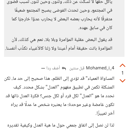
يأكل حقها لا تسكت عن ذلك، وتثور، وحين تثور، تسبب فضوى
في المجتمع، وحين تحدث الفوضى يصبح المجتمع ضعيفًا
متفرقًا لأنه يحارب بعضه البعض لا يحارب عدوًا خارجيًا كما
كان في سابق عهده.
قد يقول البعض عقلية المؤامرة وبلا بلا، نعم هي كذلك، لأن
المؤامرة باتت حقيقة أمام أعيننا ولا زلنا كالأغبياء نكذّب أنفسنا.
Mohamed_i_4
أضف ردا
قبل سنتين
1
المساواة العمياء" قد تؤدي إلى الظلم، هذا صحيح إلى حد ما، لكن
المشكلة تكمن في تطبيق مفهوم "العدل" بشكل محدد. كيف
نحدد ما هو "العدل" لكل فرد أو لكل جنس؟ فكرة العدل ذاتها قد
تكون غامضة وغير موحدة؛ ما يعتبره شخص ما عدلًا قد يراه
آخر تمييزًا.
لذا لن نصل إلى اتفاق جمعي حول ما هية العدل وكيفية تقديره