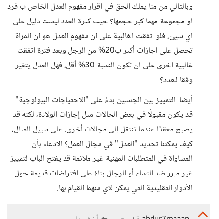
وبالتالي من منا يملك الحق في اقرار مفهوم العدل الخاص ب فرد
او مجموعة مهما كبر حجمها؟ حيث كثرة العدد ليست دليل على
اي شيئ، فلو اتفقت الغالبية على ان مفهوم العدل هو ان المراة
تحصل على اجازات أكثر ب20% من الرجل وبعد فترة اتفقت
غالبية اخرى على ان تكون النسبة 30% أقل، فهل العدل يتغير
وفقا للعدد؟
أيضا التمييز بين الجنسين بناءً على "الاحتياجات البيولوجية"
قد يكون مقبولًا في بعض الحالات مثل إجازات الولادة، لكنه قد
يصبح معقدًا عندما ننتقل إلى مجالات أخرى. على سبيل المثال،
كيف يمكننا تحديد "العدل" في مجال العمل؟ الادعاء بأن
المساواة في المتطلبات المهنية غير ملائمة قد يفتح الباب لتمييز
غير مبرر ضد النساء أو الرجال بناءً على افتراضات قديمة حول
الأدوار التقليدية التي يمكن لاي منهما القيام بها.