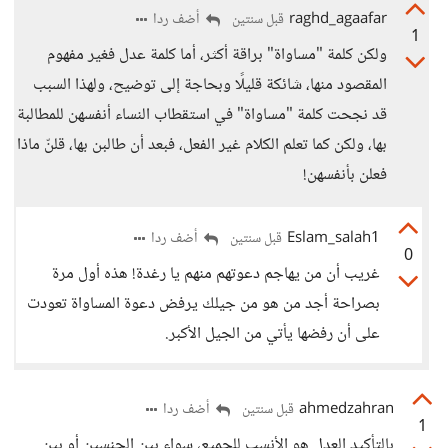
raghd_agaafar
أضف ردا
قبل سنتين
1
ولكن كلمة "مساواة" براقة أكثر، أما كلمة عدل فغير مفهوم
المقصود منها، شائكة قليلًا وبحاجة إلى توضيح، ولهذا السبب
قد نجحت كلمة "مساواة" في استقطاب النساء أنفسهن للمطالبة
بها، ولكن كما تعلم الكلام غير الفعل، فبعد أن طالبن بها، قلنّ ماذا
فعلن بأنفسهن!
Eslam_salah1
أضف ردا
قبل سنتين
0
غريب أن من يهاجم دعوتهم منهم يا رغدة! هذه أول مرة
بصراحة أجد من هو من جيلك يرفض دعوة المساواة تعودت
على أن رفضها يأتي من الجيل الأكبر.
ahmedzahran
أضف ردا
قبل سنتين
1
بالتأكيد العدل هو الأنسب للجميع، سواء بين الجنسين أو بين