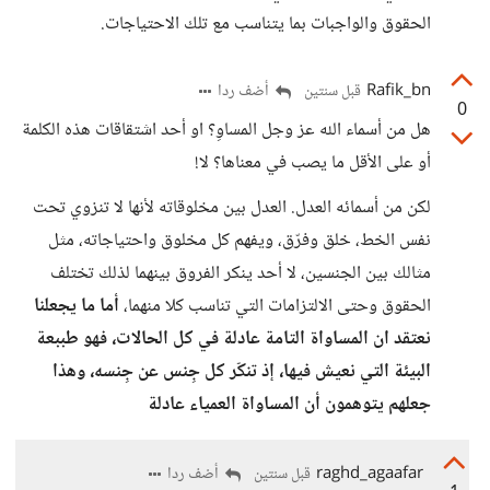
الحقوق والواجبات بما يتناسب مع تلك الاحتياجات.
Rafik_bn
أضف ردا
قبل سنتين
0
هل من أسماء الله عز وجل المساوِ؟ او أحد اشتقاقات هذه الكلمة
أو على الأقل ما يصب في معناها؟ لا!
لكن من أسمائه العدل. العدل بين مخلوقاته لأنها لا تنزوي تحت
نفس الخط، خلق وفرّق، ويفهم كل مخلوق واحتياجاته، مثل
مثالك بين الجنسين، لا أحد ينكر الفروق بينهما لذلك تختلف
الحقوق وحتى الالتزامات التي تناسب كلا منهما،
أما ما يجعلنا
نعتقد ان المساواة التامة عادلة في كل الحالات، فهو طببعة
البيئة التي نعيش فيها، إذ تنكّر كل جِنس عن جِنسه، وهذا
جعلهم يتوهمون أن المساواة العمياء عادلة
raghd_agaafar
أضف ردا
قبل سنتين