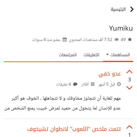
الرئيسية
Yumiku
49
7.52 ألف مشاهدات المحتوى
عضو منذ
4 سنوات
المساهمات
التعليقات
المجتمعات
عدو خفي
3
قبل 5 أشهر
أفكار
4 تعليقات
مهم للغاية أن تتجاوز مخاوفك و لا تتجاهلها . الخوف هو أكبر
عدو للإنسان لما يتحول من حميد لمرض خبيث يمنع الشخص من
خوض تجارب تصقل حياته . ربما تكون تجارب اجتماعية و ربما
تكون فكرية و علمية و تواصلية حتى مع النفس . مع الأسف
تتمت ملخص "اللعوب" لانطوان تشيخوف
1