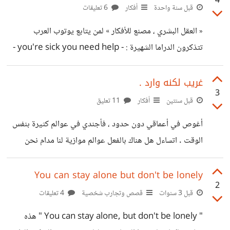
4
حدودنا ، ثم تتحول الى آلية نعتمدها نحن أنفسنا ضد انفسنا :
قبل سنة واحدة
أفكار
6 تعليقات
«لماذا لست افضل؟ لماذا لا يمكنني ان انجح ؟ فاشل» نسمع
« العقل البشري ، مصنع للأفكار » لمن يتابع يوتوب العرب
انتقادات اكبر ، من مجتمع أكبر غرق في
تتذكرون الدراما الشهيرة : - you're sick you need help -
هذول دموع حقيقيين مش تمثيل !! دراما بقيت ترند لشهر و
إمتدت لسنوات خلاف بين يوتيوبرز و السبب لما خرج كان يبدو
غريب لكنه وارد .
3
تافه جدا ! إحداهن أعلنت للأخرى انها ستبدأ محتوى gaming و
قبل سنتين
أفكار
11 تعليق
الأخرى سبقتها و أنزلت قبلها فيديو تعريفي لمساحة الgaming
أغوص في أعماقي دون حدود ، فأجندي في عوالم كثيرة بنفس
الخاصة بها .. هنا حدث الموضوع ! أن احداهن سرقة الفكرة ! و
الوقت . اتساءل هل هناك بالفعل عوالم موازية لنا مدام نحن
قد ياتي في
بداخلنا شخصيات و عوالم بحد ذاتنا ، فلا أجد فكرة ايجاد
اشخاص في محاور كونية أخرى غريبة او مستبعدة . أفكار غريبة
You can stay alone but don't be lonely
2
بعض الشيء صحيح ، لكن أحس أنه مريح التفكير و مواساة
قبل 3 سنوات
قصص وتجارب شخصية
4 تعليقات
النفس بأشياء جديدة بعيدة عن المألوف. .
" You can stay alone, but don't be lonely " هذه