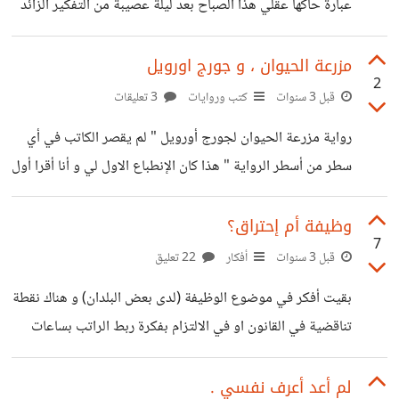
عبارة حاكها عقلي هذا الصباح بعد ليلة عصيبة من التفكير الزائد
و سهر ليلة , لست خبيرة و لست أحد مهم فالمجتمع لكي يأخذ
بكلامه . لكني اهتديت من تجاربي لجملة أفكار محددة حول
مزرعة الحيوان ، و جورج اورويل
2
الوحدة الشديدة ، و عدم الاستحقاق و هذه المشاعر التي تفسد
قبل 3 سنوات
كتب وروايات
3 تعليقات
كل شيء جميل لما تكون شخص وحيد و انعزالي و لا يجيد
رواية مزرعة الحيوان لجورج أورويل " لم يقصر الكاتب في أي
التعاملات الاجتماعية ، فهذا مضر جدا ، لان منطقة التفاصيل
سطر من أسطر الرواية " هذا كان الإنطباع الاول لي و أنا أقرا أول
عندك ستكون
فصل من فصول هذه الرواية التي لا تتعدى صفحاتها 200 صفحة
. رواية مزرعة الحيوان ، تروي ما يحدث في المجتمعات من ثورة
وظيفة أم إحتراق؟
7
و انقلاب على الأنظمة الجائرة و لكن على ألسنة حيوانات أحد
قبل 3 سنوات
أفكار
22 تعليق
المزارع في انجلترا . الثورة كان لابد منها ، لكن ما بعدها هو
بقيت أفكر في موضوع الوظيفة (لدى بعض البلدان) و هناك نقطة
أصعب ، لأنه هنا يحدد أهي ثورة حقيقية
تناقضية في القانون او في الالتزام بفكرة ربط الراتب بساعات
محددة مثلا لديك فالمؤسسات العمومية ليس ما تنتجه هو ثمن
تعبك لا بل يحاسبونك على ساعات حضورك لا عملك و هذا
لم أعد أعرف نفسي .