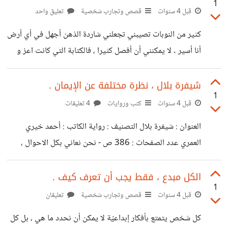
1
تناقض خطير و شيء مستهتر بنفس الوقت . لما ؟ هذه الفكرة
قبل 4 سنوات
قصص وتجارب شخصية
تعليق واحد
جعلت الناس لا يهتمون بجودة العمل و فقط يجهزون انفسهم
كثير من النوبات تصيبني تجعلني شاردة الذهن أجهل في أي أرض
ليحضروا و لو لم يفعلوا شيء هذا إهدار للطاقة البشرية حرفيا و
أنا أسير . لا يمكنني أن أفصل كثيرا ، فالكتابة التي كانت اعز و
لذلك نجد مشاكل في
اصدق شيء لي تخذلني مجددا و تأبى الحروف ان تخرج
لتواسيني في عتمة الليالي الهوجاء . أحاول السير لكن أحس أن
شيفرة بلال ، نظرة مختلفة عن الإيمان .
1
كل السبل ممنوعة مقطوعة علي ، ثم اعود لسير كروبوت يغلق
قبل 4 سنوات
كتب وروايات
4 تعليقات
على نفسه التواصل و لا يرى العالم سوى من شاشة مبرمجة له
العنوان : شيفرة بلال التصنيف : رواية الكاتب : أحمد خيري
ليسير ذاهبا عائدافي طريق واحدة بين عمل و منزل . تجربتي
العمري عدد الصفحات : 386 ص - نحن نعاني بكل الاحوال ،
لنجعل من معاناتنا معنى - إن الايمان الذي يتعلق به الانسان
متعدد و لا ينتهي ، و اعظمهم هو الايمان بالخالق ، من رواية
الكل مبدع ، فقط يجب أن تعرف كيف .
1
شيفرة بلال التي تعتبر شيفرة إيمانية بحتة ببعد معاصر و له
قبل 4 سنوات
قصص وتجارب شخصية
تعليقان
امتداد من تاريخ قديم في عصر اين هتف بلال بن رباح أحد أحد
كل شخص يتمتع بأفكار إبداعيّة لا يمكن أن نحدد ما هي ، بل كل
. الرواية تدور أحداثها في نيويورك عن صبي صغير