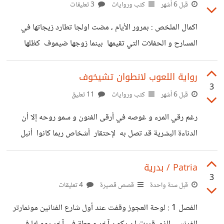
تعلمنا تجاهل مخاوفنا لا عيشها و تجاوزها بشكل صحيح . أكثر
قبل 6 أشهر
كتب وروايات
3 تعليقات
شيء متناقض رأيته هو الشيء الذي يزيح او يسبب الخوف هو
اكمال الملخص : بمرور الأيام ، مضت اولجا تطارد زيجاتها في
التجربة و ذلك بسبب الخوف من الفشل الخوف من الخسارة
المسارح و الحفلات التي تقيمها بينما زوجها ضيموف كظلها
الخوف من
يحضر لها ما تهواه . لكن لم تكن اولجا تلاحظه او ترى شيء من
ذكائه و كده و امراضه التي تصيبه من عمله فكل ما ترغب به هو
رواية اللعوب لانطوان تشيخوف
3
حشد الشهرة . و هذا ما حدث فعلا اخذتها الخيالات لان تغادر
قبل 6 أشهر
كتب وروايات
11 تعليق
بيتها و تذهب في رحلة مع الرسامين و الممثلين الرجال و كان
رغم رقي المرء و غوصه في أرقى الفنون و سمو روحه إلا أن
من بينهم ريابوفيسكي الذي لم تكن نظرته للوحات
الدناءة البشرية قد تصل به لإحتقار أشخاص ربما كانوا أنبل
البشر لكن بسبب الطيبة و التشبث يظهرون بمظهر الضعفاء
المنهزمين ، هذا كان رايي و انا استمع لرواية اللعوب « لانطوان
Patria / بدرية
3
تشيخوف » و اليوم سأشارككم احداث الرواية : الرواية روسية و
قبل سنة واحدة
قصص قصيرة
4 تعليقات
هي تحكي عن « اولجا ايفانوفا » التي تزوجت من الطبيب «
الفصل 1 : لوحة العجوز وقفت عند أول شارع الفنانين مونمارتر
اوسيب ضيموف » ، كانت اولجا امرأة " كل شيء " ملمة بكل