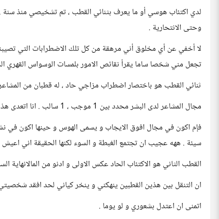
لدي اكتئاب هوسي أو ما يعرف بثنائي القطب ، تم تشخيصي منذ سنة . ب
وحتى الانتحارية .
لا أخفي عن أي مخلوق أني مرهقة من كل تلك الاضطرابات التي تصيبني 
تجعل مني شخصا ساما يقرأ نقائص الامور بلمسات الوسواس القهري الذي 
ثنائي القطب هو باختصار اضطراب مزاجي حاد ، له قطبان من المشاعر
مجال المشاعر لدى البشر محدد بين 1 موجب ، 1 سالب . انا اتعدى هذا المجال
فإم اكون في مجال افوق الايجاب و يسمى الهوس و حينها اكون في 
سيئة . ههه عجيب ان تجتمع الغبطة و السوء لكنها الحقيقة اني اعي
القطب الثاني هو الاكتئاب الحاد عكس الاولى و ادنو من المالانهاية السا
ان التنقل بين هذين القطبين ينهكني و ينخر كياني لحد افقد شخصيتي 
اتمنى ان اعتدل بشعوري و لو يوما .