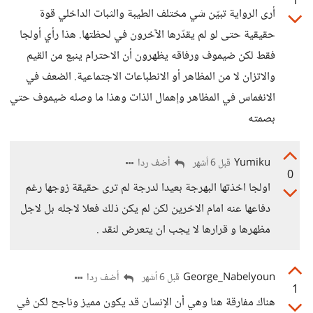
1
أرى الرواية تبيّن شي مختلف الطيبة والثبات الداخلي قوة
حقيقية حتى لو لم يقدّرها الآخرون في لحظتها. هذا رأي أولجا
فقط لكن ضيموف ورفاقه يظهرون أن الاحترام ينبع من القيم
والاتزان لا من المظاهر أو الانطباعات الاجتماعية. الضعف في
الانغماس في المظاهر وإهمال الذات وهذا ما وصله ضيموف حتي
بصمته
Yumiku
أضف ردا
قبل 6 أشهر
0
اولجا اخذتها البهرجة بعيدا لدرجة لم ترى حقيقة زوجها رغم
دفاعها عنه امام الاخرين لكن لم يكن ذلك فعلا لاجله بل لاجل
مظهرها و قرارها لا يجب ان يتعرض لنقد .
George_Nabelyoun
أضف ردا
قبل 6 أشهر
1
هناك مفارقة هنا وهي أن الإنسان قد يكون مميز وناجح لكن في