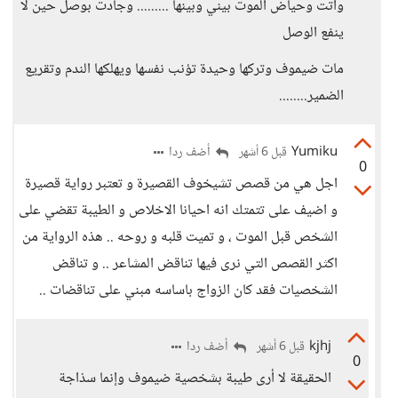
وأتت وحياض الموت بيني وبينها ......... وجادت بوصل حين لا
ينفع الوصل
مات ضيموف وتركها وحيدة تؤنب نفسها ويهلكها الندم وتقريع
الضمير........
Yumiku
أضف ردا
قبل 6 أشهر
0
اجل هي من قصص تشيخوف القصيرة و تعتبر رواية قصيرة
و اضيف على تتمتك انه احيانا الاخلاص و الطيبة تقضي على
الشخص قبل الموت ، و تميت قلبه و روحه .. هذه الرواية من
اكثر القصص التي نرى فيها تناقض المشاعر .. و تناقض
الشخصيات فقد كان الزواج باساسه مبني على تناقضات ..
kjhj
أضف ردا
قبل 6 أشهر
0
الحقيقة لا أرى طيبة بشخصية ضيموف وإنما سذاجة