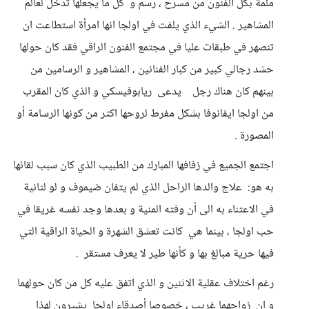
ملمة بكل الفنون من مسرح ، رسم و كل ما يجعلها تدخل لعالم
المشاهير . الشيء الذي يلفت في اولجا انها امرأة استطاعت ان
تنصهر في طبقات عليا في مجتمع الفنون الراقي فقد كان حولها
حشد رجالي كبير من كبار الفنانين ، المشاهير و الرسامين من
بينهم كان هناك رجل يدعى ريابوفيسكي و الذي كان المقرب
من اولجا ايفانوفا بشكل مفرط لروحها اكثر من كونها الرسامة أو
المصورة .
اجتمع الجميع في زفافها المبارك من الطبيب الذي كان سبب لقائها
به هو: علاج والدها الراحل الذي لم يتفان ضيموف و لو لثانية
في الاعتناء به الى أن وفته المنية و بعدها وجد نفسه غريقا في
حب اولجا ، بينما هي كانت تعشق الشهرة و الحياة الراقية التي
فيها حرية مبالغ بها و كأنها طير لا يعرف مستقر .
رغم اختلاف عقلية الاثنين و الذي اتفق عليه كل من كان حولهما
و ان زواجهما غريب ، خصوصا أصدقاء اولجا يشيرون لهذا