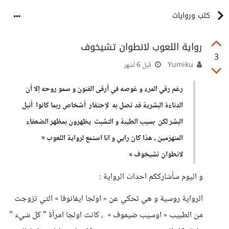
كتب وروايات
رواية اللعوب لانطوان تشيخوف
3
Yumiku
قبل 6 أشهر
رغم رقي المرء و غوصه في أرقى الفنون و سمو روحه إلا أن
الدناءة البشرية قد تصل به لإحتقار أشخاص ربما كانوا أنبل
البشر لكن بسبب الطيبة و التشبث يظهرون بمظهر الضعفاء
المنهزمين ، هذا كان رايي و انا استمع لرواية اللعوب «
لانطوان تشيخوف »
و اليوم سأشارككم احداث الرواية :
الرواية روسية و هي تحكي عن « اولجا ايفانوفا » التي تزوجت
من الطبيب « اوسيب ضيموف » ، كانت اولجا امرأة " كل شيء "