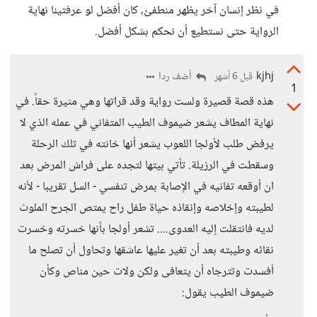
في نظر إنسان آخر يظهر منطفئ، كان أفضل لو عرفتينا نهاية
الرواية حتى نستطيع أن نحكم بشكل أفضل.
kjhj
أضف ردا
قبل 6 أشهر
1
هذه قصة قصيرة ولست رواية وقد قراتها وهي مثيرة حقاً. في
نهاية المطاف يشعر ضيموف الطيب المتفاني في عمله الذي لا
يرفض طلب لأولجا اللعوب يشعر أنها خانته في تلك الرحلة
وسقطت في الرزيلة. تأتي بيتها لتجده على فراش المرض بعد
ان أوقعه تفانيه في الإصابة بمرض تنفسي - السل تقريبا - لأنه
لطيبته وإخلاصه وإنقاذه حياة طفل راح يمتص الجرح الملوث
لديه فانتقلت إليه العدوى.... تشعر أولجا بأنها خسرته وخسرت
نقائه وطيبته بعد أن تغير عليها عاشقها وتحاول أن تصلح ما
أفسدت وتترجاه أن يتعافى ولكن ولات حين مناص وكأن
ضيموف الطيب يقول: