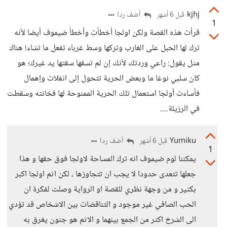
kjhj
أضف ردا
قبل 6 أشهر
1
قرأت هذه القصة ولكن اولجا أخطأت وأخطأ ضيموف أيضا لأنه
ترك لها الحبل على الغارب وتركها وسط غرباء تفعل ما تشاء! هناك
مثل يقول: راعي وردتك لأنك إن لم تسقها سقتها يد غيرك؛ هو
كان سلبي نوعَا ما وبعض الحرية تتحول إلى انفلات وإهمال
فأساءت أولجا استعمال تلك الحرية الممنوحة لها فخانته وسقطت
في الرزيلة....
Yumiku
أضف ردا
قبل 6 أشهر
1
يمكننا لوم ضيموف انه ترك المساحة لاولجا فوق حقها و هذا
جعلها تتعدى حدودا لا يجب ان تتجاوزها ، لكن اثم اولجا اكبر
بكثير و من وجهة نظري للقصة او الرواية وصلت لفكرة ان
الحب الصافي غير موجود و التناقضات بين الاشخاص قد تؤدي
الى الشرخ اكثر من الجمع بينهما و الاثم هو جنون يغرق به