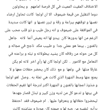
الاختلاف المقيت المميت في كل فرصة امامهم و يحاولون
دوما التقليل من قيمة ضيموف الا ان اولجا كانت تحاول ارضاء
نفسها و توقفهم ببراعة و رقة و تبرر نفسها و انها كانت سديدة
في الموافقة على ضيموف و انه رجل طيب و ذو قلب محب على
الرغم من انها بدورها كان يبدو لها انه يعيش آثما لانه جاهل
بالفنون ، بينما هو عملي جدا و طبيب مكد ناجح في مجاله و
كل من حوله من رفاقه كان يشيد ببطولاته و نبله و براعته في
التعامل مع الامور . لكن اولجا كان لها رأي اخر لانه لم يكن
غارقا مثلها في ولعها و مع ذلك كان يحضر حفلات معها و لا
يمنع عنها وسط الشهرة الذي كانت هي ثملة به . وصل لغو اولجا
و شذوذ اعجابها بالفنون و الشهرة اكثر لدرجة انها تقيم الحفلات
في بيتها و تدعو كل من لديه وزن كبير و تبذل قصار جهدها
ليحضروا حفلاتها و يتعرفوا عليها . ام ضيموف فقد احتفظ
برأيه لنفسه من حبه لها و صمته كان مودة و بشاشته كانت