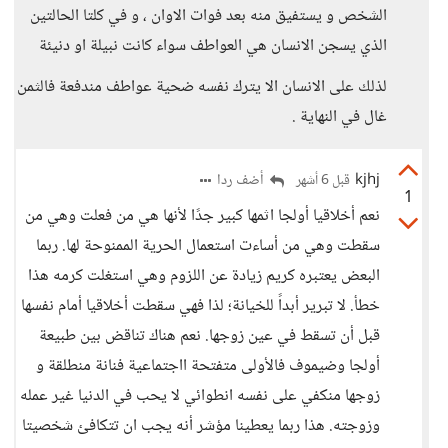
الشخص و يستفيق منه بعد فوات الاوان ، و في كلتا الحالتين
الذي يسجن الانسان هي العواطف سواء كانت نبيلة او دنيئة
لذلك على الانسان الا يترك نفسه ضحية عواطف مندفعة فالثمن
غال في النهاية .
kjhj
أضف ردا
قبل 6 أشهر
1
نعم أخلاقيا أولجا اثمها كبير جدًا لأنها هي من فعلت وهي من
سقطت وهي من أساءت استعمال الحرية الممنوحة لها. ربما
البعض يعتبره كريم زيادة عن اللزوم وهي استغلت كرمه هذا
خطأ. لا تبرير أبداً للخيانة؛ لذا فهي سقطت أخلاقيا أمام نفسها
قبل أن تسقط في عين زوجها. نعم هناك تناقض بين طبيعة
أولجا وضيموف فالأولى متفتحة ااجتماعية فنانة منطلقة و
زوجها منكفي على نفسه انطوائي لا يحب في الدنيا غير عمله
وزوجته. هذا ربما يعطينا مؤشر أنه يجب ان تتكافئ شخصيتا