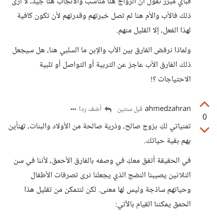
فبأي مبرر نقول أن الزواج هنا مناسب والانجاب هنا جيد، لا أرى
ذلك فالأب والأم هنا لم تصل خبرتهم وقدرتهم لأن تكون كافية
لهذا الفعل، إلا القليل منهم.
ولماذا نرفض الفارق بين الأب والإبن ما السلبي هنا، هل سيجعل
ذلك الفارق الأب عاجز عن التربية أو التواصل أو تلبية
الاحتياجات ؟!
ahmedzahran
أضف ردا
قبل سنتين
0
تمنياتي لكِ بزوج صالح، وذرية صالحة من الأولاد والبنات، تهنأين
بهم بقية حياتك.
في الحقيقة أتفق معكِ في وصفه بالفارق الأحمق، لأننا في سن
الثلاثين يصيبنا النضج الذي يجعلنا نرى تصرفات الأطفال
وحياتهم ساذجة وليس لها معنى. لكن لنتمكن من تقليل هذا
الحمق يمكننا القيام بالآتي: