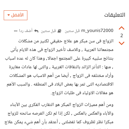
التعليقات
الأفضل
m_younis72000
أضف ردا
قبل سنتين
قبل سنتين
2
الزواج فى سن مبكر هو علاج حقيقي لكثير من مشكلات
مجتمعاتنا العربية , وللاسف تأخير الزواج فى هذه الايام يأتى
بنتائج سلبيه كبيرة على المجتمع اجمالا, وهذا كان له عده اسباب
, منها : التأثر الزائد بالثقافات الغربية , والتى لها عادات مغايرة
وأراء مختلفه فى الزواج , أيضا من أهم الاسباب هو المشكلات
الاقتصاديه التى تمر بها بعض البلاد فى المنطقه . والسبب الأهم
هو مغالات الاولياء فى طلبات الزواج.
ومن أهم مميزات الزواج المبكر هو التقارب الفكرى بين الأبناء
والأباء والعكس بالعكس , لكن إذا لم تكن الفرصه سانحه للزواج
مبكرا نظر لظروف كما تفضلتى , أعتقد بأن أهم شيء يمكن علاج