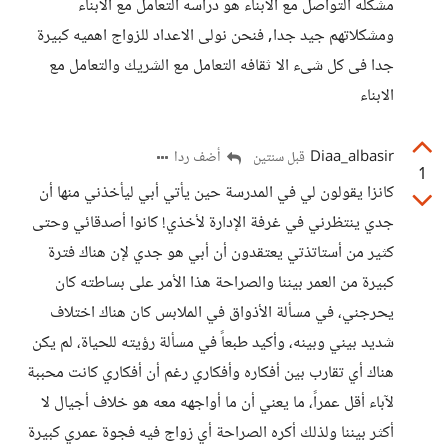
مشكله التواصل مع الابناء هو دراسه التعامل مع الابناء
ومشكلاتهم جيد جدا, فنحن نولى الاعداد للزواج اهميه كبيرة
جدا فى كل شىء الا ثقافه التعامل مع الشريك والتعامل مع
الابناء
Diaa_albasir
أضف ردا
قبل سنتين
1
كانزا يقولون لي في المدرسة حين يأتي أبي ليأخذني منها أن
جدي ينتظرني في غرفة الإدارة لأخذي! كانوا أصدقائي وحتى
كثير من أستاتذتي يعتقدون أن أبي هو جدي لإن هناك فترة
كبيرة من العمر بيننا والصراحة هذا الأمر على بساطته كان
يحرجني، في مسألة الأذواق في الملابس كان هناك اختلاف
شديد بيني وبينه، وأكيد طبعاً في مسألة رؤيته للحياة، لم يكن
هناك أي تقارب بين أفكاره وأفكاري رغم أن أفكاري كانت محببة
لآباء أقل عمراً، ما يعني أن ما أواجهه معه هو خلاف أجيال لا
أكثر بيننا ولذلك أكره الصراحة أي زواج فيه فجوة عمري كبيرة