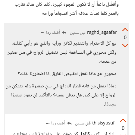
وأفضّل دائماً أن لا تكون الفجوة كبيرة، كلما كان هناك تقارب
بالعمر كلما نشأت علاقة أكثر انسجاماً وراحة
raghd_agaafar
أضف ردا
قبل سنتين
0
مع كل الاحترام والتقدير لكانزا ورأيه والذي هو رأيي كذلك،
ولكن محوري في المساهمة ليس تفضيل الزواج في سن صغير
من عدمه.
محوري هو ماذا نفعل لتقليص الفارق إذا اضطررنا لذلك؟
وماذا يفعل من فاته قطار الزواج في سنٍ صغيرة ولم يتمكن من
الزواج إلا على كبر. هل يدفن نفسه؟ بالتأكيد لن يعود صغيرًا
مجددًا.
thisisyusuf
أضف ردا
قبل سنتين
0
اراد ان يكتب
كانوا
لكن ضغط على مفتاح
ز
قرب مفتاح
و