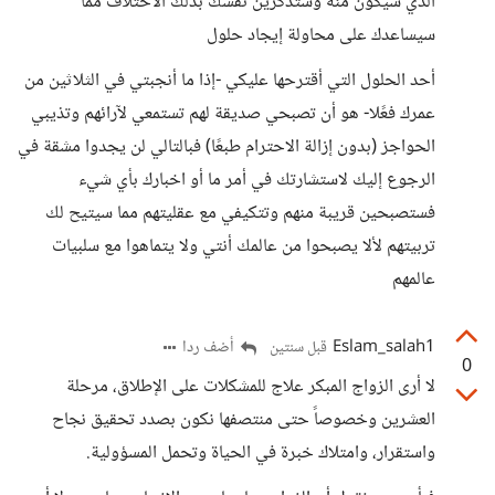
الذي سيكون منه وستذكرين نفسك بذلك الاختلاف مما
سيساعدك على محاولة إيجاد حلول
أحد الحلول التي أقترحها عليكي -إذا ما أنجبتي في الثلاثين من
عمرك فعًلا- هو أن تصبحي صديقة لهم تستمعي لآرائهم وتذيبي
الحواجز (بدون إزالة الاحترام طبعًا) فبالتالي لن يجدوا مشقة في
الرجوع إليك لاستشارتك في أمر ما أو اخبارك بأي شيء
فستصبحين قريبة منهم وتتكيفي مع عقليتهم مما سيتيح لك
تربيتهم لألا يصبحوا من عالمك أنتي ولا يتماهوا مع سلبيات
عالمهم
Eslam_salah1
أضف ردا
قبل سنتين
0
لا أرى الزواج المبكر علاج للمشكلات على الإطلاق، مرحلة
العشرين وخصوصاً حتى منتصفها نكون بصدد تحقيق نجاح
واستقرار، وامتلاك خبرة في الحياة وتحمل المسؤولية.