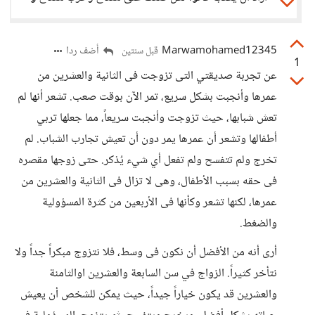
Marwamohamed12345
أضف ردا
قبل سنتين
1
عن تجربة صديقتي التى تزوجت فى الثانية والعشرين من
عمرها وأنجبت بشكل سريع، تمر الآن بوقت صعب. تشعر أنها لم
تعش شبابها، حيث تزوجت وأنجبت سريعاً، مما جعلها تربي
أطفالها وتشعر أن عمرها يمر دون أن تعيش تجارب الشباب. لم
تخرج ولم تتفسح ولم تفعل أي شيء يُذكر. حتى زوجها مقصره
فى حقه بسبب الأطفال، وهى لا تزال فى الثانية والعشرين من
عمرها، لكنها تشعر وكأنها فى الأربعين من كثرة المسؤولية
والضغط.
أرى أنه من الأفضل أن نكون فى وسط، فلا نتزوج مبكراً جداً ولا
نتأخر كثيراً. الزواج في سن السابعة والعشرين اوالثامنة
والعشرين قد يكون خياراً جيداً، حيث يمكن للشخص أن يعيش