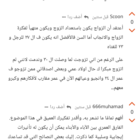
Scoon
أضف ردا
قبل سنتين
0
أعتقد أن الزواج يكون باستعداد الزوج ويكون متهيأ لفكرة
الزواج والانجاب أما السن فالأفضل انه يكون ف ال ٢٧ للرجل و
٢٣ للفتاه
على الرغم من اني تزوجت لما وصلت ال ٣٠ وندمت لانني لم
اتزوج مبكرا ك حال اولاد عمي وبعض اصدقائي ممن تزوجو ف
عمر ال ٢٤ وانجبو وعيالهم الآن في عمر مقارب لأفكارهم وكبرو
معهم،،
666muhamad
أضف ردا
قبل سنتين
0
أفهم تمامًا ما تشعر به، وأقدر تفكيرك العميق في هذا الموضوع.
الفارق العمري بين الآباء والأبناء يمكن أن يكون له تأثيرات
إيجابية وسلبية كما ذكرت. إليك بعض النصائح التي قد تساعدك