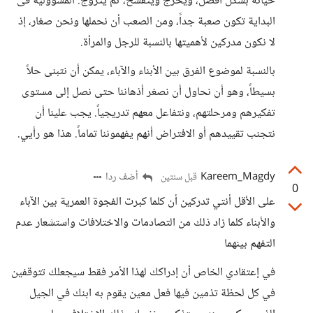
حياته بشكل أفضل، ويخرج ويتفسح، ثم يتزوج. المسؤولية فى
البداية تكون صعبة جداً، ومن الصعب أن نحملها ونحن صغار، إذ
لا نكون مدركين لأهميتها بالنسبة للرجل والمرأة.
بالنسبة لموضوع الفرق بين الأبناء والآباء، يمكن أن نتبنى حلاً
بسيطاً، وهو أن نحاول أن نصغر أذهاننا حتى نصل إلى مستوى
تفكيرهم ومرحلتهم، ونتفاعل معهم تدريجياً. يجب علينا أن
نتجنب تقييدهم أو الافتراض أنهم يفهموننا تماماً. هذا هو رأيي.
Kareem_Magdy
أضف ردا
قبل سنتين
0
على الأقل أنتي تدركين أن كلما كبرت الفجوة العمرية بين الآباء
والأبناء كلما زاد ذلك من التصادمات والاختلافات واستشعار عدم
التفهم بينهما
في إعتقادي الخاص أن إدراكك لهذا الأمر فقط سيجعلك تتوقفين
في كل لحظة تذمين فيها فعل معين يقوم به ابنك في الجيل