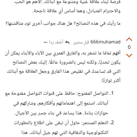
فرصة لبناء علاقة غنية ومتنوعة مع أبنائك. الأهم هو الحب
والاحترام المتبادل، وهما أساس أي علاقة ناجحة.
ما رأيك في هذه النصائح؟ هل هناك جوانب أخرى تود مناقشتها؟
666muhamad
أضف ردا
قبل سنتين
0
أفهم تمامًا ما تشعر به، والفارق العمري بين الآباء والأبناء يمكن أن
يكون تحديًا، ولكنه ليس بالضرورة عائقًا. إليك بعض النصائح
التي قد تساعدك في تقليص هذا الفارق وجعل العلاقة مع أبنائك
أكثر توازنًا:
التواصل المفتوح: حافظ على قنوات التواصل مفتوحة مع
أبنائك. استمع إلى اهتماماتهم وأفكارهم، وشاركهم في
حوارات بناءة. هذا يساعد في بناء جسر بين الأجيال.
التعلم المستمر: حاول أن تبقى على اطلاع بالتطورات
التكنولوجية والثقافية التي تهم جيل أبنائك. هذا