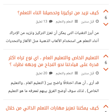
والحلول لمشكلة معينة، مما يُشجع على التفكير خارج الصندوق
فتبدأ الجلسة عادةً بطرح سؤال أو مشكلة، ويتبع ذلك حوار
كيف نزيد من تركيزنا وتحصيلنا اثناء التعلم؟
6
مفتوح حيث يُشجع الموظفين على تقديم أفكار متنوعة وغير
قبل سنتين
التعلم والتعليم
13 تعليق
مؤلوفه . وتعتبر إحدى اهم خطوه للعصف الذهني هو التركيز
من أبرز التقنيات التى يمكن أن تعزز التركيز وتزيد من الإدراك
على الكمية بدلاً من الجودة فى البداية، حيث تُعتبر جميع الأفكار
أثناء التعلم هى استخدام الألعاب الذهنية مثل الألغاز والتحديات
ذات قيمة، كما يُشجع هذا الأسلوب على دمج الأفكار وتطويرها،
المنطقية هذه الأنشطة لا تساهم فقط فى تنمية مهارات التفكير
مما يساهم فى
بل تعزز أيضًا القدره على التركيز بشكل تدريجي، كما تلعب البيئة
التعليم الخاص والتعليم العام ، اي نوع تراه اكثر
6
قدرة على قيادتنا نحو النجاح من وجهه نظرك ؟
الصفية دورًا محوريًا فى تعزيز الانتباه، لذا فمن الضروري أن
تتوفر فترات راحة قصيرة تتيح للأطفال الانتقال بين الأنشطة
قبل سنتين
التعلم والتعليم
20 تعليق
البدنية والعقلية. وايضا تحديد الأهداف يعد أداة فعالة أيضًا
قد أرى ، أن هناك اختلافًا واضح بين ( التعليم العام ، والتعليم
لتحسين التركيز، ويجب أن نعمل على التخلص من التفكير
الخاص) ، لذلك سوف أوضح الفرق بينهم لمعرفه ما هو التعليم
السلبي، والنوم
الناجح من وجهه نظري : أولا من حيث "الرسوم و كفاءة التعليم"
فى ( التعليم العام) ، غالبًا ما يكون التعليم مجانيًا، حيث تتحمل
كيف يمكننا تعزيز مهارات التعلم الذاتي من خلال