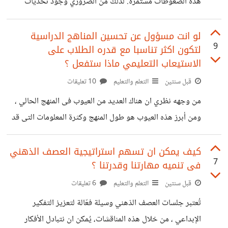
هذه الضغوطات مستمرة. لذلك من الضروري وجود تحديات
للتخفيف من شعور الضغط والتوتر والحيرة، ومحاولة التعامل
معها بشكل فعّال. ومن وجهه نظري ، أقوم بالتعامل مع هذه
لو انت مسؤول عن تحسين المناهج الدراسية
9
لتكون اكثر تناسبا مع قدره الطلاب على
الضغوطات بخصوص المسار المهني بهذه الطريقة. أولًا، لابد من
الاستيعاب التعليمي ماذا ستفعل ؟
معرفه سبب الضغط ، ثم نبدأ فى التعامل معه بشكل مباشر. ثانيا،
قبل سنتين
التعلم والتعليم
10 تعليقات
من الضروري وضع حدود لساعات العمل، بحيث نحدد وقتًا معينًا
للعمل ووقت للرحة، ونتجنب الضغط الناتج عن العمل المستمر
من وجهه نظري ان هناك العديد من العيوب فى المنهج الحالي ،
على مدار 24 ساعة.
ومن أبرز هذه العيوب هو طول المنهج وكثرة المعلومات التى قد
تفوق قدرة الطفل على الاستيعاب. مثلا ، يتضمن منهج العلوم فى
الصف الرابع مصطلحات إنجليزية معقدة، يصعب على الطفل
كيف يمكن ان تسهم استراتيجية العصف الذهني
7
فى تنميه مهارتنا وقدرتنا ؟
نطقها وفهمها، مما يخلق عائقاً أمام فهمه للمحتوى. بالإضافة إلى
ذلك، يفتقر المنهج إلى التدريب الكافي للمعلمين، مما يؤدي إلى
قبل سنتين
التعلم والتعليم
6 تعليقات
عدم قدرتهم على توصيل المعلومات بشكل فعال. وأيضا عدم
تُعتبر جلسات العصف الذهني وسيلة فعّالة لتعزيز التفكير
وجود زيارات تعلميه لعدم وجود إمكانيات مدرسيه ،مثلا ،
الإبداعي ، من خلال هذه المناقشات، يُمكن ان نتبادل الأفكار