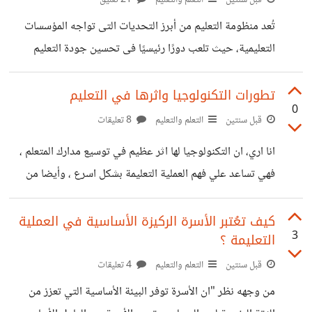
موقف أفضل للتعامل معها ، بعد ذلك، يأتي دور المكافآت والهدايا
تُعد منظومة التعليم من أبرز التحديات التى تواجه المؤسسات
الصغيرة، التى تلعب دورًا حيويًا فى تشجيع الأطفال على تكرار
التعليمية، حيث تلعب دورًا رئيسيًا فى تحسين جودة التعليم
السلوكيات الإيجابية. ثانيا ، إنشاء
وإعداد الطلاب لمواجهة التحديات التى قد يوجهونها مستقبلًا. ما
رايك فى تغير المنظومة التعليمية بشكل مستمر ،وهل سيصل هذا
تطورات التكنولوجيا واثرها في التعليم
0
التغير المستمر فى المنظومة التعليمية الى النجاح ام لا ؟
قبل سنتين
التعلم والتعليم
8 تعليقات
انا اري، ان التكنولوجيا لها اثر عظيم في توسيع مدارك المتعلم ،
فهي تساعد علي فهم العملية التعليمة بشكل اسرع ، وأيضا من
وجهة نظري انها تساعد علي النمو العقلي والفكري لدي المتعلم ،
وتساعد أيضا علي التطور الذهني وتقويه المهارات بشكل اسرع
كيف تعُتبر الأسرة الركيزة الأساسية في العملية
3
التعليمة ؟
مثلا عند دخول التكنولوجيا علي المعلم ساعدته في معرفه
أساليب كثيره لجعل المتعلم يفهم العملية التعليمة بصوره اوضح
قبل سنتين
التعلم والتعليم
4 تعليقات
اتمني ان تشاركوني في بعض الآراء لاثر التكنولوجيا علي التعليم
من وجهه نظر "ان الأسرة توفر البيئة الأساسية التي تعزز من