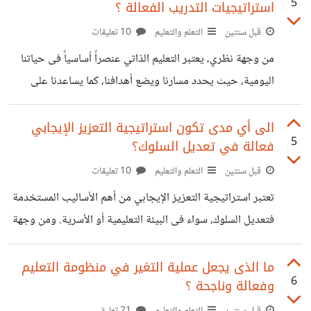
5
استراتيجيات التدريب الفعالة ؟
الدولة تكاليفه، مما يجعله متاحًا للجميع ، بينما فى ( التعليم
الخاص )، يتحمل أولياء الأمور الرسوم المدرسية التى تتغير من
قبل سنتين
التعلم والتعليم
10 تعليقات
عام إلى عام حسب الصف الدراسي، مما يمكن أن يكون عبئًا
من وجهة نظري، يعتبر التعليم الذاتي عنصراً أساسياً فى حياتنا
اليومية، حيث يحدد مسارنا ويضع أهدافنا، كما يساعدنا على
التكيف مع التغيرات السريعة التى نشهدها، إنه يسهم فى تنمية
مهارات جديدة، مما يجعل من الضروري تعزيز هذه الاستراتيجية.
الى أي مدى تكون استراتيجية التعزيز الإيجابي
5
فعالة في تعديل السلوك؟
لنبدأ بتحديد الأهداف بوضوح، حيث يجب أن تكون هذه الأهداف
قابلة للتحقيق ومحددة بشكل جيد ، من المهم أيضاً أن نحدد إطاراً
قبل سنتين
التعلم والتعليم
10 تعليقات
زمنياً لكل هدف، مما يسهل علينا متابعة تقدمنا. إن خلق بيئة
تعتبر استراتيجية التعزيز الإيجابي من أهم الأساليب المستخدمة
تعليمية ملائمة يُعدّ من العوامل الأساسية فى تعزيز التعلم
فتعديل السلوك، سواء فى البيئة التعليمية أو الأسرية. ومن وجهة
نظري، يمكننا تحقيق نتائج فعالة من خلال تطبيق هذه
الاستراتيجية بشكل مدروس. لذلك يجب ان نقوم ببعض
ما الذى يجعل عملية التغير في منظومة التعليم
6
وفعالة وناجحة ؟
الخطوات ومنها : اولا ، تحديد السلوك الذي نرغب فى تغييره،
فعندما نكون واضحين بشأن السلوكيات المستهدفة، نكون فى
قبل سنتين
التعلم والتعليم
21 تعليق