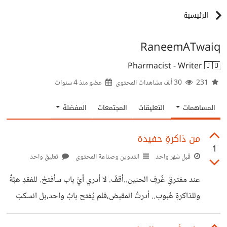
الرئيسية
RaneemATwaiq
Pharmacist - Writer 🇯🇴
231
30 ألف مشاهدات المحتوى
عضو منذ
4 سنوات
المساهمات
التعليقات
المجتمعات
المفضلة
من ذاكرةِ حفيدة
1
قبل شهر واحد
التدوين وصناعة المحتوى
تعليق واحد
عند مفترقِ غُرفِ الحنين..أقفُ. لا أدري أيِّ باب سأفتحُ. للفقدِ هبَّةٌ
وللذاكرةِ هُبوب.. أدرتُ المقبض،فلم يُفتح بابٌ واحد،بل انسكبَ
العمرُ دفعةً واحدةً. رأيتُ طفلةً شغوفةً بالعلمِ والتعلُّمِ، تحبُّ