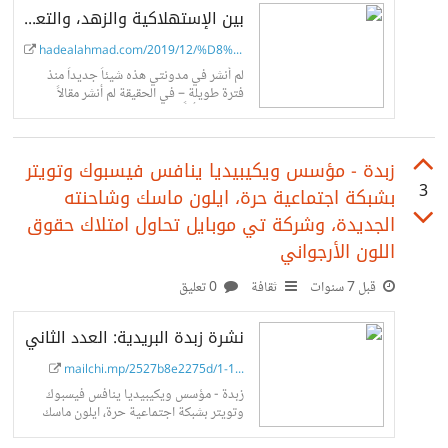
بين الإستهلاكية والزهد، والتعلم من الكيس بدلاً من الثقافة المالية الحقيقية
hadealahmad.com/2019/12/%D8%A8%D...
لم أنشر في مدونتي هذه شيئاً جديداً منذ
فترة طويلة – في الحقيقة لم أنشر مقالاً
يتضمن “رأياً” منذ فترة طويلة، مقالي الأخير
عن شبكات...
زبدة - مؤسس ويكيبيديا ينافس فيسبوك وتويتر
3
بشبكة اجتماعية حرة، ايلون ماسك وشاحنته
الجديدة، وشركة تي موبايل تحاول امتلاك حقوق
اللون الأرجواني
قبل 7 سنوات
ثقافة
0 تعليق
نشرة زبدة البريدية: العدد الثاني
mailchi.mp/2527b8e2275d/1-1...
زبدة - مؤسس ويكيبيديا ينافس فيسبوك
وتويتر بشبكة اجتماعية حرة، ايلون ماسك
وشاحنته الجديدة، وشركة تي موبايل تحاول