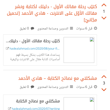
للتحميل مجاناً (أو ادفع فيهما ما تشاء) الكتيّبات مصنوعة
كتيّب رحلة مقالك الأول - دليلك لكتابة ونشر
1
مقالك الأوّل على الانترنت - هادي الأحمد [تحميل
لمساعدة أصحاب الأعمال الجدد على فهم المصطلحات
مجّانيّ]
المستخدمة في هذه المجالات لتقليص الفجوة بين فهم العامل
قبل 6 سنوات
التدوين وصناعة المحتوى
0 تعليق
وصاحب العمل. يمكن اعتبارها أيضاً مقدّمة سريعة لمن لا خبرة له
في المجال. > للتحميل المجانيّ في Gumroad ضع الرقم صفر
كتيّب رحلة مقالك الأول - دليلك لكتابة ونشر مقالك الأوّل على الانترنت - هادي الأحمد
في مربع "Name a fair price".
hadealahmad.com/2020/08/your-fir...
يساعدك هذا الكتيّب بشكل بسيط فهم
أساسيات كتابة مقال على الانترنت وكيفية
نشره وإيصاله للجمهور المطلوب.
مشكلتي مع نصائح الكتابة – هادي الأحمد
3
قبل 6 سنوات
التدوين وصناعة المحتوى
0 تعليق
مشكلتي مع نصائح الكتابة
hadealahmad.com/2020/07/writing