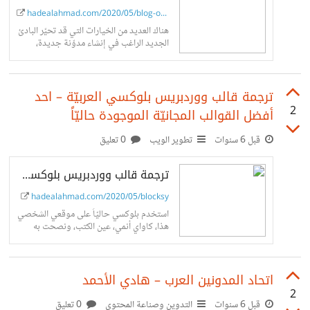
أعجبكم ولم يعجبكم بخصوص الكتيّب وكيف من الممكن أن
hadealahmad.com/2020/05/blog-opt...
هناك العديد من الخيارات التي قد تحيّر البادئ
يكون أفضل في الردود على هذا الموضوع سأحاول الإجابة أيضاً
الجديد الراغب في إنشاء مدوّنة جديدة،
وبسبب العديد من النصائح المختلفة والمقالات
على الأسئلة المتعلقة بالتدوين في هذا الموضوع قدر الإمكان -
المنتشرة على الانترنت التي تحشر...
خارج الأشياء المذكورة في الكتيّب طبعاً.
ترجمة قالب ووردبريس بلوكسي العربيّة – احد
2
أفضل القوالب المجانيّة الموجودة حاليّاً
قبل 6 سنوات
تطوير الويب
0 تعليق
ترجمة قالب ووردبريس بلوكسي العربيّة - هادي الأحمد
hadealahmad.com/2020/05/blocksy
استخدم بلوكسي حاليّاً على موقعي الشخصي
هذا، كاواي أنمي، عين الكتب، ونصحت به
صديقيّ في رديف ومساق واستخدمناها في
موقع غرين أوشن . إضافة للكثير من المشاريع
التي
اتحاد المدونين العرب – هادي الأحمد
2
قبل 6 سنوات
التدوين وصناعة المحتوى
0 تعليق