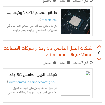
قبل 7 سنوات
تقنية
0 تعليق
ما هو المعالج CPU ؟ وكيف يمكنك اختيار أفضل معالج لكمبيوترك - أفدني
afid.me/cpu
كل ما تحتاج معرفته عن المعالج الموجود في
كمبيوترك الشخصي، وكيف يعمل وكيف
يمكنك العثور على المعالج الملائم لحاسوبك
الشخصي وما الفرق بين معالجات الهواتف...
شبكات الجيل الخامس 5G وخداع شركات الاتصالات
0
لمستخدميها - سماعة تك
قبل 7 سنوات
تقنية
تعليقان
شبكات الجيل الخامس 5G وخداع شركات الاتصالات لمستخدميها - سماعة تك
www.samma3a.com/tech/ar/5g-scam
هل شراء هاتف يعمل على شبكات الجيل
الخامس فكرة جيدة اليوم؟ وما الخدعة التي
تقوم بها كافة شركات الاتصالات لاقناع
المستخدمين بالانتقال للجيل الجديد من...