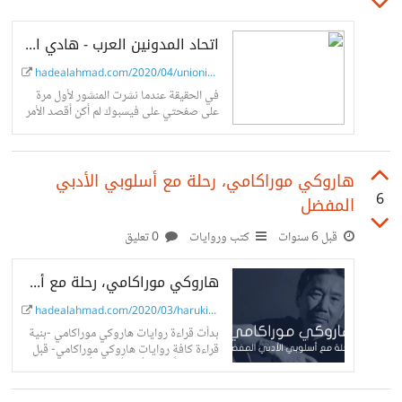
اتحاد المدونين العرب - هادي الأحمد
hadealahmad.com/2020/04/unionize...
في الحقيقة عندما نشرت المنشور لأول مرة
على صفحتي على فيسبوك لم أكن أقصد الأمر
بجدية، ولكن في بعض الأحيان قد تحمل
بعض المزحات أفكار جيدة فعلاً تستحق على
الأقل
هاروكي موراكامي، رحلة مع أسلوبي الأدبي
6
المفضل
قبل 6 سنوات
كتب وروايات
0 تعليق
هاروكي موراكامي، رحلة مع أسلوبي الأدبي المفضل - كتابي
hadealahmad.com/2020/03/haruki-m...
بدأت قراءة روايات هاروكي موراكامي -بنية
قراءة كافة روايات هاروكي موراكامي- قبل
سنة تقريباً. ولكن أذكر أنني بدأت بـ 1Q84
قبل سنتين وأخطأت في بدايتها بقراءة الجزء
الثاني بدلاً من الجزء الأول