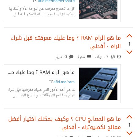
afid.me/motherboard
كل ما تحتاج معرفته عن اللوحة الأم وأشكالها
ومكوناتها وما يجب عليك التفكير فيه قبل
شراءها إضافة لتعريف بمكوناتها مع الصور
المساعدة
ما هو الرام RAM ؟ وما عليك معرفته قبل شراء
1
الرام - أفدني
قبل 7 سنوات
تقنية
0 تعليق
ما هو الرام RAM ؟ وما عليك معرفته قبل شراء الرام - أفدني
afid.me/ram
ما هي أهم الأمور التي عليك معرفتها قبل شراء
الرام وما اهم الفروقات بين أنواع الرام على
الكمبيوترات واللابتوبات والهواتف المحمولة
ما هو المعالج CPU ؟ وكيف يمكنك اختيار أفضل
1
معالج لكمبيوترك - أفدني