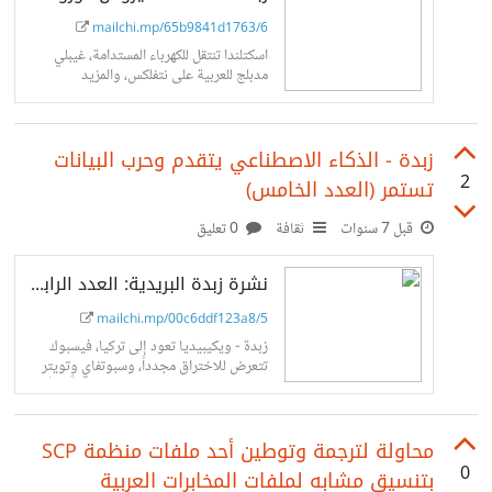
mailchi.mp/65b9841d1763/6
اسكتلندا تنتقل للكهرباء المستدامة، غيبلي
مدبلج للعربية على نتفلكس، والمزيد
زبدة - الذكاء الاصطناعي يتقدم وحرب البيانات
2
تستمر (العدد الخامس)
قبل 7 سنوات
ثقافة
0 تعليق
نشرة زبدة البريدية: العدد الرابع - عدد نهاية العقد
mailchi.mp/00c6ddf123a8/5
زبدة - ويكيبيديا تعود إلى تركيا، فيسبوك
تتعرض للاختراق مجدداً، وسبوتفاي وتويتر
يبتعدان عن الإعلانات السياسية تماماً بدلاً من
مكافحة الأخبار الكاذبة
محاولة لترجمة وتوطين أحد ملفات منظمة SCP
0
بتنسيق مشابه لملفات المخابرات العربية