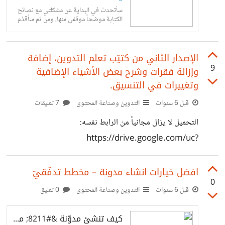
سأتحدث في البداية عن مشكلتي مع نصائح
الكتابة موضحاً موقفي منها، ومن ثم سأقدّم
"حلّاً" إن صح التعبير، ربما يساعد من يرغب
في كتابة "دليل...
الإصدار الثاني من كتيّب تعلم التدوين، إضافة
9
وإزالة فقرات وشرح بعض الأشياء الإضافية
وتغييرات في التنسيق.
قبل 6 سنوات
التدوين وصناعة المحتوى
7 تعليقات
التحميل لا يزال مجانياً من الرابط نفسه:
https://drive.google.com/uc?
export=download&id=1vD67ypBKokgUDLZfxRT
Hw55fJs2dIn1g أهم التغييرات في هذا الإصدار: 1. إضافة
افضل خيارات انشاء مدونة – مخطط تدفّقيّ
0
فقرة للحديث عن الفرق بين المدون والصحفي. 2. التمييز بين
قبل 6 سنوات
التدوين وصناعة المحتوى
0 تعليق
التدوين والكتابة وإضافة رابط لنقاش حول الموضوع. 3. تغيير
كيف تنشئ مدوّنة &#8211; مخطط تدفّقيّ
حجم الخط وترتيب بعض الفقرات. يسعدني لو شاركتم ما