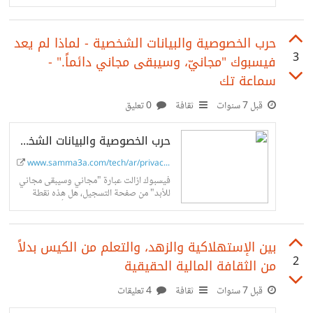
ترغب بمعرفة ما تقوم به على نظارات الواقع
الافتراضي خاصتك
حرب الخصوصية والبيانات الشخصية - لماذا لم يعد
3
فيسبوك "مجانيّ، وسيبقى مجاني دائماً." -
سماعة تك
قبل 7 سنوات
ثقافة
0 تعليق
حرب الخصوصية والبيانات الشخصية - لماذا لم يعد فيسبوك "مجانيّ، وسيبقى مجاني دائماً." - سماعة تك
www.samma3a.com/tech/ar/privacy-...
فيسبوك ازالت عبارة "مجاني وسيبقى مجاني
للأبد" من صفحة التسجيل، هل هذه نقطة
تحول جديدة في تاريخ الشركة أم إشارة
لتغيير كامل في مجال شركات...
بين الإستهلاكية والزهد، والتعلم من الكيس بدلاً
2
من الثقافة المالية الحقيقية
قبل 7 سنوات
ثقافة
4 تعليقات