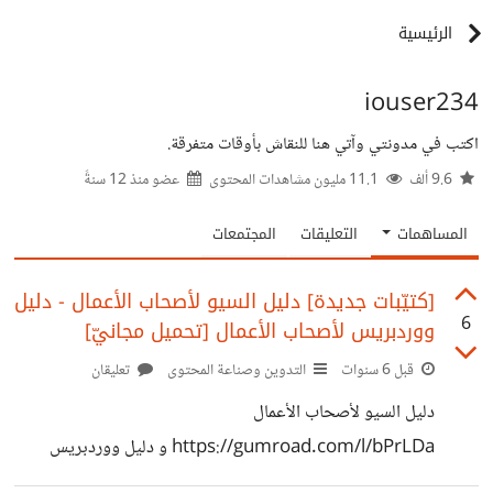
الرئيسية
iouser234
اكتب في مدونتي وآتي هنا للنقاش بأوقات متفرقة.
9.6 ألف
11.1 مليون مشاهدات المحتوى
عضو منذ
12 سنةً
المساهمات
التعليقات
المجتمعات
[كتيّبات جديدة] دليل السيو لأصحاب الأعمال - دليل
6
ووردبريس لأصحاب الأعمال [تحميل مجانيّ]
قبل 6 سنوات
التدوين وصناعة المحتوى
تعليقان
دليل السيو لأصحاب الأعمال
https://gumroad.com/l/bPrLDa و دليل ووردبريس
لأصحاب الأعمال https://gumroad.com/l/PeGJC متاحين