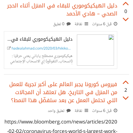
دليل الهيكيكوموري للبقاء في المنزل أثناء الحجر
0
الصحي – هادي الأحمد
قبل 6 سنوات
ثقافة
0 تعليق
دليل الهيكيكوموري للبقاء في المنزل أثناء الحجر الصحي - هادي الأحمد
hadealahmad.com/2020/03/hikikomori
هيكيكوموري مصطلح ياباني يعني حرفيًا :
(انسحاب، التقوقع) إي الانسحاب الإجتماعي
أو العزلة لدى المراهقين والبالغين. وزارة
الصحة اليابانية تطلق هذا المصطلح على
فيروس كورونا يجبر العالم على أكبر تجربة للعمل
2
من المنزل في التاريخ، هل تعتقد أن المجالات
التي تحتمل العمل عن بعد ستفضّل هذا النمط؟
قبل 6 سنوات
ثقافة
تعليق واحد
https://www.bloomberg.com/news/articles/2020
-02-02/coronavirus-forces-world-s-largest-work-