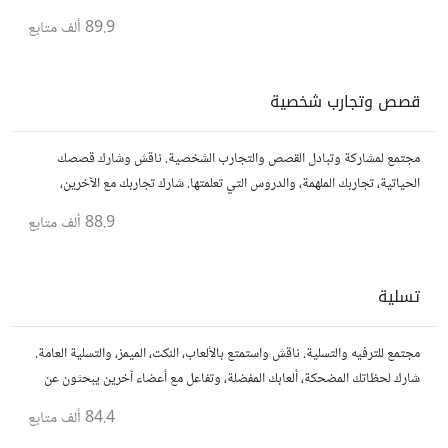
أفكارك، نصائحك، وأسئلتك، وتواصل مع قراء آخرين.
89.9 ألف
متابع
قصص وتجارب شخصية
مجتمع لمشاركة وتبادل القصص والتجارب الشخصية. ناقش وشارك قصصك
الحياتية، تجاربك الملهمة، والدروس التي تعلمتها. شارك تجاربك مع الآخرين،
واستفد من قصصهم لتوسيع آفاقك.
88.9 ألف
متابع
تسلية
مجتمع للترفيه والتسلية. ناقش واستمتع بالألعاب، النكت، الميمز، والتسلية العامة.
شارك لحظاتك المضحكة، ألعابك المفضلة، وتفاعل مع أعضاء آخرين يبحثون عن
المتعة والمرح.
84.4 ألف
متابع