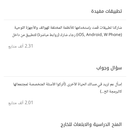
تطبيقات مفيدة
شاركنا تطبيقات قمت بإستخدامها للأنظمة المختلفة للهواتف والأجهزة اللوحية
(iOS, Android, W Phone) رجاء شارك (روابط مباشرة) للتطبيق من داخل
المتجر..إلا في حالة وجود عدة تطبيقات أو شرح مطول شاركها كموضوع
2.31 ألف
متابع
سؤال وجواب
اِسأل عم تريد في مسالك الحياة الأخرى. (أتركوا الأسئلة المتخصصة لمجتمعاتها
كالبرمجة الخ...)
2.01 ألف
متابع
المنح الدراسية والابتعاث للخارج