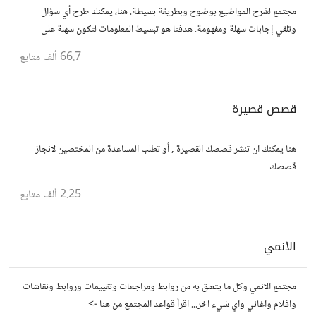
مجتمع لشرح المواضيع بوضوح وبطريقة بسيطة. هنا، يمكنك طرح أي سؤال
وتلقي إجابات سهلة ومفهومة. هدفنا هو تبسيط المعلومات لتكون سهلة على
الجميع، تمامًا كما لو كنت في الخامسة من عمرك.
66.7 ألف
متابع
قصص قصيرة
هنا يمكنك ان تنشر قصصك القصيرة , أو تطلب المساعدة من المختصين لانجاز
قصصك
2.25 ألف
متابع
الأنمي
مجتمع الانمي وكل ما يتعلق به من روابط ومراجعات وتقييمات وروابط ونقاشات
وافلام واغاني واي شيء اخر... اقرأ قواعد المجتمع من هنا ->