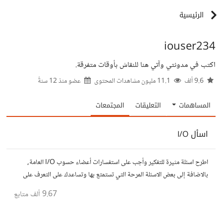
الرئيسية
iouser234
اكتب في مدونتي وآتي هنا للنقاش بأوقات متفرقة.
9.6 ألف
11.1 مليون مشاهدات المحتوى
عضو منذ
12 سنةً
المساهمات
التعليقات
المجتمعات
اسأل I/O
اطرح اسئلة مثيرة للتفكير وأجب على استفسارات أعضاء حسوب I/O العامة,
بالاضافة إلى بعض الاسئلة المرحة التي تستمتع بها وتساعدك على التعرف على
افكار المتابعين. الفكرة مأخوذة من مجتمع AskReddit
9.67 ألف
متابع