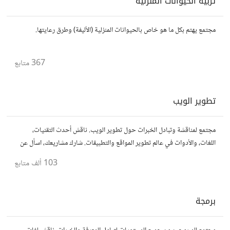
تربية الحيوانات المنزلية
مجتمع يهتم بكل ما هو خاص بالحيوانات المنزلية (الأليفة) وطرق رعايتها.
367
متابع
تطوير الويب
مجتمع لمناقشة وتبادل الخبرات حول تطوير الويب. ناقش أحدث التقنيات،
اللغات، والأدوات في عالم تطوير المواقع والتطبيقات. شارك مشاريعك، اسأل عن
نصائح، وتعاون مع مطورين محترفين وهواة.
103 ألف
متابع
برمجة