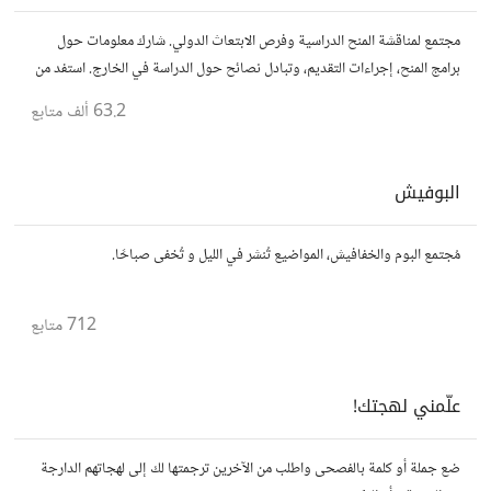
مجتمع لمناقشة المنح الدراسية وفرص الابتعاث الدولي. شارك معلومات حول
برامج المنح، إجراءات التقديم، وتبادل نصائح حول الدراسة في الخارج. استفد من
تجارب الآخرين وشارك تجربتك.
63.2 ألف
متابع
البوفيش
مُجتمع البوم والخفافيش، المواضيع تُنشر في الليل و تُخفى صباحًا.
712
متابع
علّمني لهجتك!
ضع جملة أو كلمة بالفصحى واطلب من الآخرين ترجمتها لك إلى لهجاتهم الدارجة