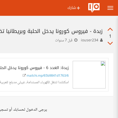
شارك
زبدة - فيروس كورونا يدخل الحلبة وبريطانيا تخر
1
iouser234
قبل 7 سنوات
زبدة: العدد 6 - فيروس كورونا يدخل الحلبة وبريطانيا تخرج من الاتحاد الاوروبي
mailchi.mp/65b9841d1763/6
اسكتلندا تنتقل للكهرباء المستدامة، غيبلي مدبلج للعربي
يرجى الدخول لحسابك أو تسجي