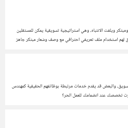
The p"، إذ ترمز البقرة البنفسجية لكل ما هو مميز ومبتكر ويلفت الانتباه، وهي استراتيجية تسويقية يمكن للمستقلين
توظيفها للنجاح بالعمل الحر من خلال عدة خطوات منها: تقديم خدمة مبتكرة للعملاء ربما لم يقدمها المنافسون. اختيار عملاء مميزين للتسويق لهم استخدام ملف تعريفي احترافي مع وصف وشعار مبتكر جاهز
بالتسويق، والبعض قد يقدم خدمات مرتبطة بوظائفهم الحقيقية كمهندس
خترت تخصصك عند انضمامك للعمل الحر؟