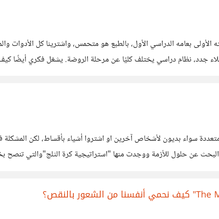
الأولى بعامه الدراسي الأول، بالطبع هو متحمس، واشترينا كل الأدوات والمل
ملاء جدد، نظام دراسي يختلف كليًا عن مرحلة الروضة. يشغل فكري أيضًا كي
دماج مع زملائه. فبرأيكم ماذا
 متعددة سواء بديون لأشخاص آخرين او اشتروا أشياء بأقساط، لكن المشكلة
ت البحث عن حلول للأزمة ووجدت منها "استراتيجية كرة الثلج"والتي تنصح بخف
وهكذا حتى تصل للدين الأكبر. برأيكم، ما هي أفضل طريقة