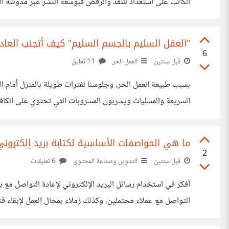
الكاتب على استعداد للنقد والرفض فبوسعه النشر عبر مدونته الخ
يتذمرون من الرفض" فإلى أي مدى ترى هذه العبارة صحيحة؟
"العقل السليم بالجسم السليم" كيف أتجنب العادات
6
قبل سنتين
العمل الحر
11 تعليق
بسبب طبيعة العمل الحر، وجلوسنا لفترات طويلة بالمنزل أمام ا
السريعة والمسليات ويشربون المشروبات التي تحتوي على الكافيين ب
الغذائية وتجنب الضارة منها أثناء العمل عن بعد، فما رأيكم؟
ما هي المواصفات الأساسية لكتابة بريد إلكترو
2
قبل سنتين
التدوين وصناعة المحتوى
6 تعليقات
أفكر في استخدام رسائل البريد الإلكتروني لإعادة التواصل مع
التواصل مع عملاء محتملين، وكذلك زملاء بمجال العمل لإبقاء قن
بمجال العمل، وبنفس الوقت هو أسلوب ترويجي فعال، ولعل هذا م