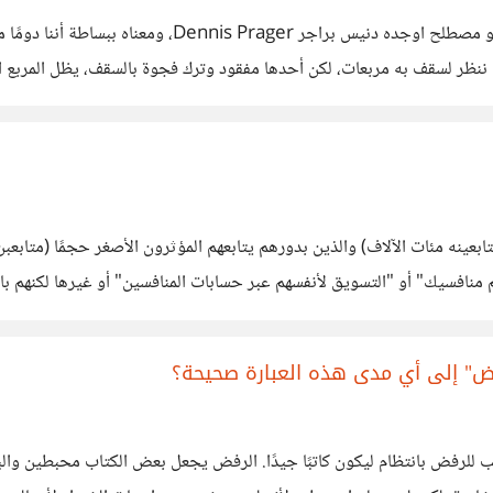
"متلازمة المربع المفقود The Missing Tile Syndrome" ه
ننظر لسقف به مربعات، لكن أحدها مفقود وترك فجوة بالسقف، يظل المربع المفق
لنا نركز انتباهنا على ما ينقصنا وهذا يصيبنا
(متابعينه مئات الآلاف) والذين بدورهم يتابعهم المؤثرون الأصغر حجمًا (متابع
نافسيك" أو "التسويق لأنفسهم عبر حسابات المنافسين" أو غيرها لكنهم بالت
عين ليسوا جمهورًا حقيقيًا، وبالتالي أصبح تأثيرهم باهتًا، إلى أي مدى ترون
ض" إلى أي مدى هذه العبارة صحيحة؟
لرفض بانتظام ليكون كاتبًا جيدًا. الرفض يجعل بعض الكتاب محبطين والبعض