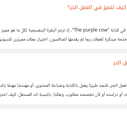
هي استراتيجية شرحها "سيث جوردن" الكاتب والمسوق الشهير في كتابة "urple cow
 الحر
مل الحر، فتجد طبيبًا يعمل بالكتابة وصناعة المحتوى، أو مهندسًا مهتمًا 
بته، أو دراسته أو لأن تخصصه مطلوب، وهكذا. بالنسبة لك كمستقل، كيف ا