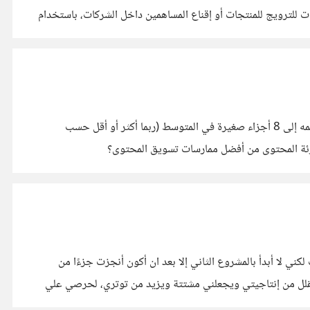
، ومن هنا تأتي أهمية سرد قصص البيانات للترويج للمنتجات أو إقناع المساهمين داخل الشركات، باستخدام
توصي شركة Convince & Convent بتحقيق هدف 1:8 عند تسويق المحتوى، بمعنى إذا كان لدي محتوى كبير (مقال او فيديو مثلًا) أقسمه إلى 8 أجزاء صغيرة في المتوسط (ربما أكثر أو أقل حسب
تجزئة المحتوى من أفضل ممارسات تسويق المحتوى؟
ي لا أبدأ بالمشروع الثاني إلا بعد ان أكون أنجزت جزءًا من
قد يقلل من إنتاجيتي ويجعلني مشتتة ويزيد من توتري، لحرصي علي