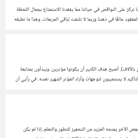
و مصطلح اوجده دنيس براجر Dennis Prager، ومعناه ببساطة أننا دومًا ما نركز على النواقص في حياتنا مما يفقدنا الاستمتاع بجمال اللحظة
ود عالقًا في ذهننا وربما لا نلتفت لباقي المربعات، وهذا ما نطبقه
بن بالآلاف). أصبح هدف الكثير أن يكونوا مؤثرين، ويبدأون بمتابعة
أكيد لا يستجيبون لتوجهات وآراء المؤثر الشهير نفسه. في رأيي أن
 وجهة
 الآخر يمنحه المزيد من التحفيز للتطور والتعلم، إذا لم يكن