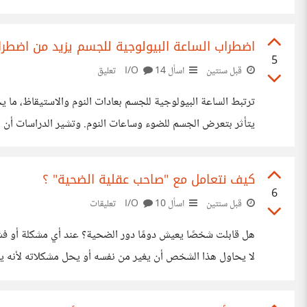
والمراقبة أثناء نموهم ليكونوا أفرادًا أسوياء. كثيرًا ما شاهدت ال
اضطراب الساعة البيولوجية للجسم يزيد من اضطراب
5
قبل سنتين
اسأل I/O
14 تعليق
ترتبط الساعة البيولوجية للجسم بعادات النوم والاستيقاظ، ما ي
يتأثر بتعرض الجسم للضوء وساعات النوم. وتشير الدراسات أن ال
يميلون بالمبالغة بردود أفعالهم والتفكير بسلبية. ورغم هذا ق
كيف نتعامل مع "صاحب عقلية الضحية" ؟
6
قبل سنتين
اسأل I/O
10 تعليقات
هل قابلت شخصًا يعيش دومًا دور الضحية؟ عند أي مشكلة أو ف
لجعل الآخرين يتحملون المسئولية عنه، برأيكم