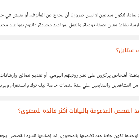
ح تماما، لنكون مبدعين لا ليس ضروريًا أن نخرج عن المألوف، أو نعيش في ح
ممارسة نشاط معين بصفة يومية، والعمل بمواعيد محددة، والنوم بمواعيد مح
 من التوتر والقلق الناتجين عن
ف ستايل؟
نشئة أشخاص يركزون على نشر روتينهم اليومي، أو تقديم نصائح وإرشادات تت
ر من المشاهدين والمتابعين علي عدة منصات خاصة تيك توك وانستقرام ويو
تايل؟
عد القصص المدعومة بالبيانات أكثر فائدة للمحتوى؟
 لوحدها تكون جافة عند تضمينها بالمحتوى، إنما إضافتها للسرد القصصي يجعل ا