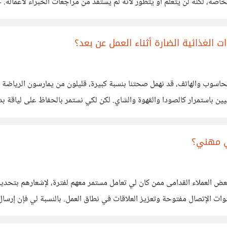
اصة، لكنه لن يتعلم او يتطور لأنه لم يستفد من مراجعات الخبراء لأعماله. 
 الغذائية الضارة أثناء العمل عن بعد؟
لحاسوب والهاتف، قد نهمل صحتنا بنسبة كبيرة، قليلون من يمارسون الرياضة ب
استمرار كالصودا والقهوة والشاي. لكن لكي نستمر بالحفاظ على لياقة بدنية عا
ني مهني؟
 بعض العملاء القدامى ممن كان لي تعامل مستمر معهم لفترة، لإشعارهم بتحد
وات الإتصال مفتوحة وتعزيز العلاقات في نطاق العمل. بالنسبة لي فإن إرسا
لحوظ في رسائل الإيميل التي نستلمها من مواقع اشتركنا بها،