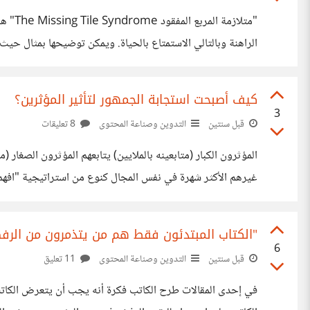
الراهنة وبالتالي الاستمتاع بالحياة. ويمكن توضيحها بمثال حيث 
كثيرًا في حياتنا، فرغم وجود ميزات يمكننا التمتع بها إلا أننا ماز
كيف أصبحت استجابة الجمهور لتأثير المؤثرين؟
3
قبل سنتين
التدوين وصناعة المحتوى
8 تعليقات
المؤثرون الكبار (متابعينه بالملايين) يتابعهم المؤثرون الصغار 
غيرهم الأكثر شهرة في نفس المجال كنوع من استراتيجية "افهم م
استجابة الجمهور للمؤثرين لم تعد كما كانت من قبل فمعظم المتاب
"الكتاب المبتدئون فقط هم من يتذمرون من الرف
6
قبل سنتين
التدوين وصناعة المحتوى
11 تعليق
في إحدى المقالات طرح الكاتب فكرة أنه يجب أن يتعرض الكاتب ل