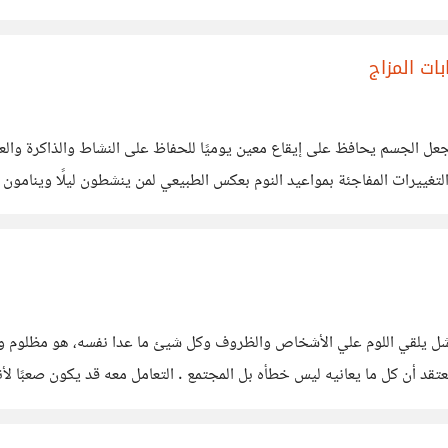
أطفال الذين ينشأون بعيدًا عن آبائهم -
ات المزاج
جعل الجسم يحافظ على إيقاع معين يوميًا للحفاظ على النشاط والذاكرة والع
تغييرات المفاجئة بمواعيد النوم بعكس الطبيعي لمن ينشطون ليلًا وينامون ن
د تجد بعض الاشخاص لا يلتزمون بوقت معين للنوم، والتخلي عن السهر أمام ال
شل يلقي اللوم علي الأشخاص والظروف وكل شيئ ما عدا نفسه، هو مظلوم وي
لا يحاول هذا الشخص أن يغير من نفسه أو يحل مشكلاته لأنه يعتقد 