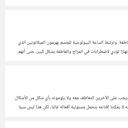
اطفة. وترتبط الساعة البيولوجية للجسم بهرمون الميلاتونين الذي
هارًا تؤدي لاضطرابات في المزاج والعاطفة بشكل كبير، حتى أنهم
شاشات. برايكم كيف
جب على الآخرين التعاطف معه ولا يلومونه بأي شكل من الأشكال.
أن كل ما يعانيه ليس خطأه بل المجتمع . التعامل معه قد يكون صعبًا لأنه لا يمكننا إقناعه بتحمل مسئولية أفعاله غالبًا، لكن هذا ليس سببًا