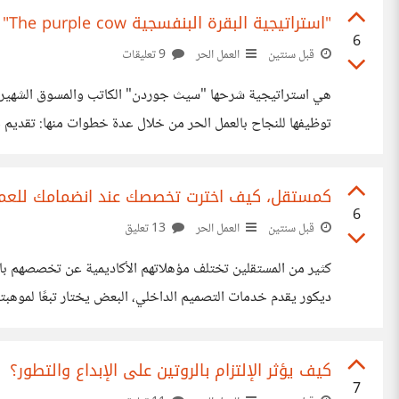
"استراتيجية البقرة البنفسجية The purple cow" كيف تتميز في العمل الحر؟
6
قبل سنتين
العمل الحر
9 تعليقات
للتقديم للعملاء. كتابة عروض مميزة على المشروعات تجذب أصحاب المشاريع الجادين للتواصل الفوري. إذا وضعت نفسي مكان العملاء وفكرت، ما
كمستقل، كيف اخترت تخصصك عند انضمامك للعمل
6
قبل سنتين
العمل الحر
13 تعليق
كثير من المستقلين تختلف مؤهلاتهم الأكاديمية عن تخصصهم بالع
ديكور يقدم خدمات التصميم الداخلي، البعض يختار تبعًا لموه
كيف يؤثر الإلتزام بالروتين على الإبداع والتطور؟
7