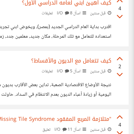
كيف أهيئ ابني لعامه الدراسي الأول؟
4
قبل سنتين
اسأل I/O
8 تعليقات
اقترب بداية العام الدراسي الجديد (بمصر)، ويخوض ابني تجربته 
استعداده للتعامل مع تلك المرحلة، مكان جديد، معلمين جدد، ز
او يكون لديه صحبة سيئة تؤثر على سلوكه، أو ألا يتمكن من الان
كيف تتعامل مع الديون والأقساط؟
2
قبل سنتين
اسأل I/O
5 تعليقات
نتيجة الأوضاع الاقتصادية الصعبة، تداين بعض الأقارب بديون
اليومية أو زيادة أعباء الديون بعدم الانتظام في السداد. حاول
سداد كامل الدين الأصغر يتم تحويل المبلغ نفسه للدين التالي 
"متلازمة المربع المفقود The Missing Tile Syndrome" كيف نحمي أنفسنا من الشعور بالنقص؟
4
قبل سنتين
اسأل I/O
11 تعليق