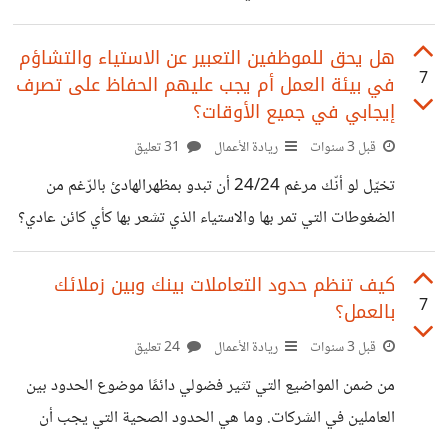
السؤال من أصعب الأسئلة التي واجهتني في مسيرتي المهنيّة
والتي وجهّها حينها المدير التنفيذي لنا كموظّفين. وقعت في
هل يحق للموظفين التعبير عن الاستياء والتشاؤم
7
في بيئة العمل أم يجب عليهم الحفاظ على تصرف
حيرةٍ شديدة، فمن أختار وبمتخصرٍ مفيد، العميل أم المنتج؟
إيجابي في جميع الأوقات؟
وبالفعل فقد اخترت حينها العميل لأنّ العميل هو الهدف الأساسي
قبل 3 سنوات
ريادة الأعمال
31 تعليق
لأي مشروع ولأي استثمار، فإن كان كتاب اللغة الإنكليزية الذي
ألفته رائعًا لحد الكمال ولكن لا يراعي مستوى طلّابي فما
تخيّل لو أنّك مرغم 24/24 أن تبدو بمظهرالهادئ بالرّغم من
الضغوطات التي تمر بها والاستياء الذي تشعر بها كأي كائن عادي؟
أنا لا أستطيع تصوّر الأمر، ضمنًا في بيئة العمل، إذ أنّني كأي إنسان
عادي معرّضة للمشاكل والضغوطات التي تجبرني على التعبير عمّا
كيف تنظم حدود التعاملات بينك وبين زملائك
7
بالعمل؟
أشعر به. ولكن لم يكن هذا النّهج المتّبع في الشركة السّابقة التي
عملتُ بها. فقد كان في سياسة الشركة الداخلية الخاصّة
قبل 3 سنوات
ريادة الأعمال
24 تعليق
بالموظّفين أنّه عليهم الظهور الدّائم بأفضل حال والامتناع عن نقل
من ضمن المواضيع التي تثير فضولي دائمًا موضوع الحدود بين
مشاعرهم والضغوطات التي يحملونها لعملهم وذلك
العاملين في الشركات. وما هي الحدود الصحية التي يجب أن