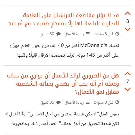
فكرته ونشاطه الخاص به ولكن ما يشترك به العديد من هؤلاء هو
استثمار وجودهم على وسائط التواصل الاجتماعي لابتداء
قد لا تؤثر مقاطعة الفرنشايز على العلامة
8
التجارية التابعة لها إلّا بمقدارٍ طفيف: مع أم ضد
مشاريعهم الخاصّة بهم. فهل علينا كروّاد أعمال أن نقلب الصورة
أي أن نبدأ أوّلا بفرض وجودنا على هذه المنصّات ثمّ نبدأ
قبل 3 سنوات
ريادة الأعمال
30 تعليق
بمشاريعنا الناشئة ؟ من ضمن الأمثلة التي استلفتت انتباهي في
تمتلك McDonald's أكثر من 40 ألف فرع حول العالم موزّع
هذا المجال صفحة لشاب لبناني تتمحور حول يوميّات المواطن
على أكثر من 145 دولة. لربّما تصدمك الأرقام قليلًأ ولكنها
اللبناني وما يعايشه ويعانيه
حقيقيّة وأمّا الحقيقة الأخرى فهي أنّ هذه الفروع تمتلك حق
الامتياز . والمقصود بحق الامتياز هو منح علامة تجارية ما حق
هل من الضروري لرائد الأعمال أن يوازي بين حياته
7
وعمله أم أنّه يجب أن يضحي بحياته الشخصية
استخدام اسمها التجاري من أجل تشغيل فرع آخر وذلك وفقًا
مقابل نمو الأعمال؟
لشروطٍ تضعها مسبقًا. يعني الأمر يشبه استعارة الإسم من علامة
قبل 3 سنوات
ريادة الأعمال
35 تعليق
تجارية شهيرة وذلك بسبب امتلاكها سمعة حسنة حول العالم أو
داخل نطاق دولة. ما حدث في الأيّام الأخيرة على
يقول المثل" لا تكن شمعة تحترق من أجل الآخرين". وأنا أقول لا
تكن شمعة تحترق من أجل عملك". نعم، أعني ذلك بحاذفيره!
أخبرتنا عادات أهلنا أنّ كل شيء يهون من أجل العمل، حتّى