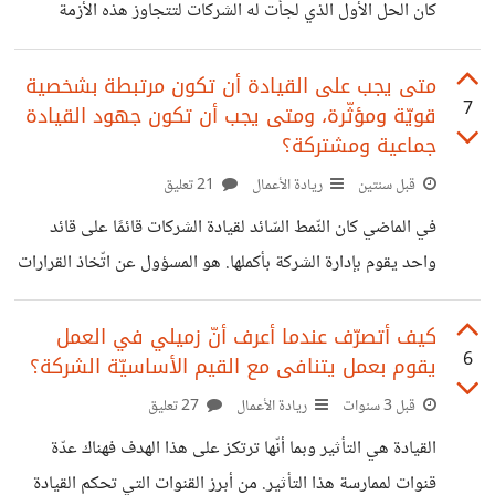
المشكلة هي أنّني لا
كان الحل الأول الذي لجأت له الشركات لتتجاوز هذه الأزمة
وتحمي نفسها من هذا التضخم هو رفع السعر مباشرة. لا أتذكر
منتج واحد لم يلجأ لهذه الخطوة مباشرة، ولكن خطر هذه
متى يجب على القيادة أن تكون مرتبطة بشخصية
7
قويّة ومؤثّرة، ومتى يجب أن تكون جهود القيادة
الخطوة يكمن في أنها تهدد إمكانية الحفاظ على قاعدة العملاء.
جماعية ومشتركة؟
فما يهم العميل: السعر الأمثل النوعية الممتازة على عكس هذا
قبل سنتين
ريادة الأعمال
21 تعليق
الحل، منذ أكثر من عشرين عاما واجهت شركة آبل أزمة مالية
خانقة وتراجعا حادًّا في مبيعاتها. فما كان منها إلا
في الماضي كان النّمط السّائد لقيادة الشركات قائمًا على قائد
واحد يقوم بإدارة الشركة بأكملها. هو المسؤول عن اتّخاذ القرارات
وإدارة الشؤون الماليّة ووضع الرّؤية الخاصّة بالشركة وغيره. أمّا
اليوم لم يعد الأمر كذلك حيث صارت القيادة تشاركيّة أي ترتكز
كيف أتصرّف عندما أعرف أنّ زميلي في العمل
6
يقوم بعمل يتنافى مع القيم الأساسيّة الشركة؟
على مبدأ المشاركة في اتخاذ القرارات. بالنسبة لي وكرائدة أعمال
فإنّني أفضّل النمط التشاركي في القيادة بما أنّه يلعب دورًا في
قبل 3 سنوات
ريادة الأعمال
27 تعليق
تمكين الموظّفين وتحويلهم من أفراد عاديين إلى قادة. قرأتُ منذ
القيادة هي التأثير وبما أنّها ترتكز على هذا الهدف فهناك عدّة
يومين عن شركة سيمكو البرازيليّة Semco والنّقلة النوعيّة التي
قنوات لممارسة هذا التأثير. من أبرز القنوات التي تحكم القيادة