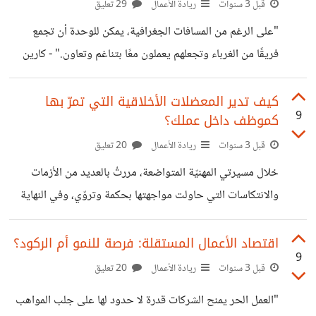
بالضبط وقد تأكد من ذلك، ولكن مرتجعات البضاعة إن احتسبناها
قبل 3 سنوات
ريادة الأعمال
29 تعليق
فإنّها تشكّل خسارة كبيرة بالنسبة للبائعين خاصّةً إن كانت التسوية
"على الرغم من المسافات الجغرافية، يمكن للوحدة أن تجمع
حصرًا عن طريق رد المبلغ كاملًا.
فريقًا من الغرباء وتجعلهم يعملون معًا بتناغم وتعاون." - كارين
سيف. إن سألتموني عن أعظم التحديات التي تواجه العاملين في
مجال العمل الحر، سأخبركم بأنّها الوحدة وهو أمر أتحدّث عنه من
كيف تدير المعضلات الأخلاقية التي تمرّ بها
9
كموظف داخل عملك؟
منطلق تجربة. فتخيّل أنّك موظّف في إحدى الشركات العاملة عن
بعد والتي تتمركز في بلد مختلف عن بلدك. أنت تعمل عن بعد
قبل 3 سنوات
ريادة الأعمال
20 تعليق
لثمانية ساعات متواصلة وتبقى أمام حاسوبك بدون حراك.
خلال مسيرتي المهنيّة المتواضعة، مررتُ بالعديد من الأزمات
وتخيّل أنّك تتعامل مع فريق مكّون من عدد من الأفراد
والانتكاسات التي حاولت مواجهتها بحكمة وتروّي، وفي النهاية
انتصرت أمامها. إلّا أنّني ولا يمكن أن أنس يومًا فقد كانت الأزمة
الوحيدة التي لم تمرّ مرور الكِرام هي المعضلة الأخلاقية
اقتصاد الأعمال المستقلة: فرصة للنمو أم الركود؟
9
(ethical dilemma) التي واجهتها مع أعلى هرم في الشركة:
قبل 3 سنوات
ريادة الأعمال
20 تعليق
الإدارة التنفيذيّة. ففي الوقت الذي تواجه فيه أزمة المهمّة الصعبة
"العمل الحر يمنح الشركات قدرة لا حدود لها على جلب المواهب
التي أوكلها إليك المدير بالتدريب والاستفسار وأزمة الأجر