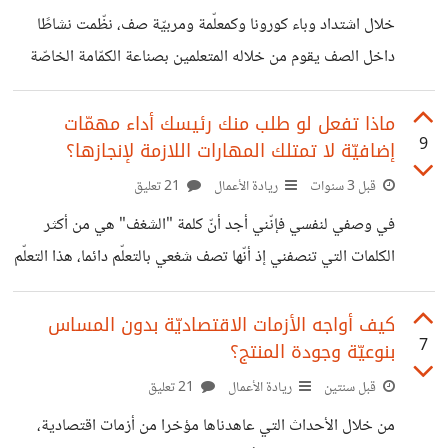
والثانية. صراحة لقد نقلني هذا الفيلم بمشاهده إلى مجتمع منظّم
خلال اشتداد وباء كورونا وكمعلّمة ومربيّة صف، نظّمت نشاطًا
بشدّة لا تُهدر فيه ثانية من الوقت بدون مبالغة! ف
داخل الصف يقوم من خلاله المتعلمين بصناعة الكمّامة الخاصّة
بهم وهو ما يشجّعهم على الحفاظ على اتّباع الإجراءات الوقائيّة
الضروريّة. أحضرت حينها مجموعة أقمشة ملوّنة وعليها رسومات
ماذا تفعل لو طلب منك رئيسك أداء مهمّات
9
إضافيّة لا تمتلك المهارات اللازمة لإنجازها؟
أطفال وربطات مطاطيّة. وما كان من كل تلميذ إلّا أن اختار
القماشة التي تناسبه وربطها بشريط مطّاطي ليرتديها فور انتهائه.
قبل 3 سنوات
ريادة الأعمال
21 تعليق
فقط لو ترون حجم السعادة التي اعترتهم حينها! وحين أخبرت
في وصفي لنفسي فإنّني أجد أنّ كلمة "الشغف" هي من أكثر
منسّقة اللغات بالأمر، وهي حائزة أيضا على شهادة في علم
الكلمات التي تنصفني إذ أنّها تصف شغعي بالتعلّم دائما، هذا التعلّم
النفس، كان ردّها حينها
الذي يتحدّث عنه الأصمعي في قوله "من لم يحتمل ذلّ التعلّم
ساعة، بقي في ذلّ الجهل أبدًا". وهذا القول لا أطبّقه حصرا في
كيف أواجه الأزمات الاقتصاديّة بدون المساس
7
بنوعيّة وجودة المنتج؟
المجال الأكاديمي إذ أنّه يمتد إلى مجال عملي أيضا. منذ فترة
طلب مني رئيسي في العمل، أن أقوم بمهمّة إضافية في مجال
قبل سنتين
ريادة الأعمال
21 تعليق
التصميم الجرافيكي علما أنّني أعمل في مجال الموارد البشرية.
من خلال الأحداث التي عاهدناها مؤخرا من أزمات اقتصادية،