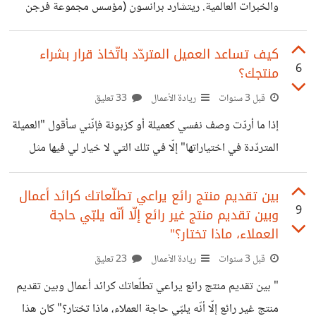
والخبرات العالمية. ريتشارد برانسون (مؤسس مجموعة فرجن
المتدني بطلب الزيادة أو الاستقالة، فإنّ الأزمات الأخلاقية تضعنا
العالميّة) اليوم، لن أكون تقليديّة بالزاوية التي سأتناول بها
أمام صراع بين المثل والقيم والعليا وبين
موضوع العمل الحر بل معاصِرة ومناصِرة على حدّ السواء. فقد
كيف تساعد العميل المتردّد باتّخاذ قرار بشراء
6
منتجك؟
قرأت عشرات المقالات التي تتحدّت عن العمل الحر من المنظار
السلبي "العمل الحر : مقبرة المواهب، العمل الحر: استغلال
قبل 3 سنوات
ريادة الأعمال
33 تعليق
للعاملين، لا داعي للعمل الحر بعد…إلخ…" فلما التكتّم عن فوائد
إذا ما أردّت وصف نفسي كعميلة أو كزبونة فإنّني سأقول "العميلة
هذا النّوع من الأعمال بالنسبة للشركات؟ منذ مدّة عملتُ كمسؤولة
المتردّدة في اختياراتها" إلّا في تلك التي لا خيار لي فيها مثل
حساب الكتروني Account manager
السلع التي لا بدائل لها وهي للمفارقة الإيجابية الوحيدة للاحتكار.
ف باستثناء الأوضاع الاحتكاريّة والتي تفرض خيّاراتِ محدّدة
بين تقديم منتج رائع يراعي تطلّعاتك كرائد أعمال
9
وبين تقديم منتج غير رائع إلّا أنّه يلبّي حاجة
للأفراد، فإنّني دائما ما أنتقل بين الرّفوف وبين العلامات التجارية
العملاء، ماذا تختار؟"
المختلفة فأدرس خياراتي جيّدًا ثمّ أختار. إلّا أنّ هذه المعضلة
قبل 3 سنوات
ريادة الأعمال
23 تعليق
التي أعيشها في كلّ رحلةٍ إلى السّوق، لا تلبث أن تزول لدى
دخولي إلى متجرِ واحد فقط وهو متجر
" بين تقديم منتج رائع يراعي تطلّعاتك كرائد أعمال وبين تقديم
منتج غير رائع إلّا أنّه يلبّي حاجة العملاء، ماذا تختار؟" كان هذا