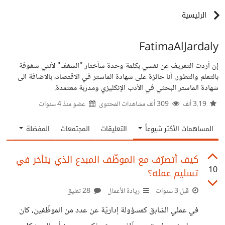
الرئيسية
FatimaAlJardaly
إن أردت التعريف عن نفسي بكلمة وحدة سأختار "الشغف" لأنني شغوفة
بالتعلم والتطور. أنا حائزة على شهادة الماستر في الاقتصاد، بالاضافة الى
شهادة الماستر البحثي في الأدب الإنكليزي ومدربة معتمدة.
3.19 ألف
309 ألف مشاهدات المحتوى
عضو منذ
4 سنوات
المساهمات الأكثر شيوعاً
التعليقات
المجتمعات
المفضلة
كيف أتصرّف مع الموظّف المبدع الذي يتأخر في
10
تسليم عمله؟
قبل 3 سنوات
ريادة الأعمال
28 تعليق
في عملي السّابق كمسؤولة إداريّة عن عدد من الموظّفين، كان