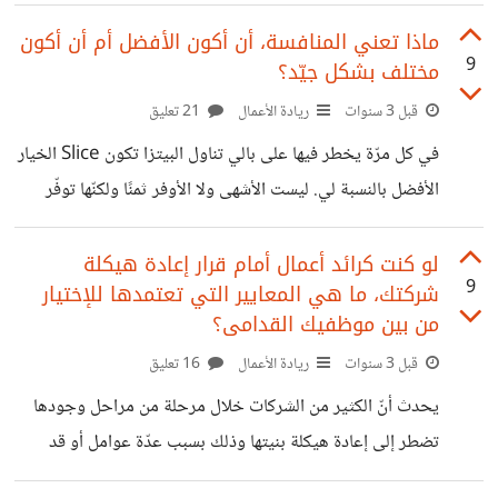
تكون. عليها علاقاتنا ضمن مكان مكان العمل؟ بالنسبة لي فأنا من
أنصار الحريّة من القيود لأنّ القيود برأيي ومهما كان نوعها تفرض
ماذا تعني المنافسة، أن أكون الأفضل أم أن أكون
9
مختلف بشكل جيّد؟
حواجزًا كثيرة خاصّةً ضمن المجالات القائمة على الإبداع والابتكار
. رغم ذلك هناك شركات هي من تفرض حدودًا واضحة على
قبل 3 سنوات
ريادة الأعمال
21 تعليق
العلاقة بين الموظّفين مثل شركة سلاك Slack. فهي تنظّم العلاقة
في كل مرّة يخطر فيها على بالي تناول البيتزا تكون Slice الخيار
بين الموظّفين وتحثّهم على عدم التدّخل بشؤون الآخرين.
الأفضل بالنسبة لي. ليست الأشهى ولا الأوفر ثمنًا ولكنّها توفّر
ميزةً لا توفّرها لي باقي متاجر البيتزا. فما هي؟ Slice
personalized Tracker: أستطيع من خلاله كزبونة تتبّع
لو كنت كرائد أعمال أمام قرار إعادة هيكلة
9
شركتك، ما هي المعايير التي تعتمدها للإختيار
طلبي ومعرفة مراحل تجيهزه وتوصيله بحيث تصلني إشعارات
من بين موظفيك القدامى؟
مستمرّة حول الطلب Notifications. فقبل افتتاح متجر
قبل 3 سنوات
ريادة الأعمال
16 تعليق
Sliceونتيجة البعد الجغرافي لأقرب متجر بيتزا عن منطقتي
كنتُ أعاني من هذه المسألة. وعندما عرفتُ بوجود خدمة تتبع
يحدث أنّ الكثير من الشركات خلال مرحلة من مراحل وجودها
الطلب صرتُ أعرف الوقت التقريبي لوصول طلبي وهو
تضطر إلى إعادة هيكلة بنيتها وذلك بسبب عدّة عوامل أو قد
يكون عامل واحد أحيانًا. ففي العام 2009، اضطرت شركة