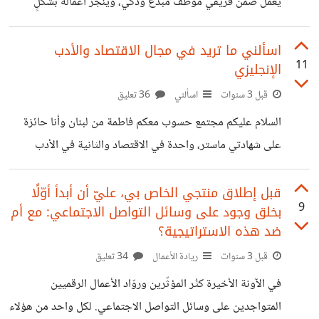
يعمل ضمن فريقي موظّف مبدع وذكي، وينجز أعماله بشكلٍ
متقن لا بل وأكثر. إلّا أنّني عانيتُ من تأخّره في تسليم المهام وهو
ما كان يضعنا أحيانًا كفريق عمل في مواقف حرِجة مع عملائنا
اسألني ما تريد في مجال الاقتصاد والأدب
11
الإنجليزي
المهمّين الذين لا يلبثوا بعد انزعاجهم من تأخّر التسليم من ثنائنا
على جودة العمل الرّائع. لم يكن الموضوع ذا أولويّةً بالنّسبة لنا إذ
قبل 3 سنوات
اسألني
36 تعليق
أنّه وبالرّغم من حصوله كان يتزامن مع عمل متقن ومبتكر. ولم
السلام عليكم مجتمع حسوب معكم فاطمة من لبنان وأنا حائزة
يكن أيضًا ممكنًا
على شهادتي ماستر، واحدة في الاقتصاد والثانية في الأدب
الإنكليزي. عندي خبرة واسعة في التعليم والمجال الإنساني .
شاركت في العديد من ورش العمل في مجال الاقتصاد والموارد
قبل إطلاق منتجي الخاص بي، عليّ أن أبدأ أوّلًا
9
بخلق وجود على وسائل التواصل الاجتماعي: مع أم
البشرية والبرمجة اللغوية العصبية والتعليم والقيادة واللغات وال
ضد هذه الاستراتيجية؟
Coaching and mentoring بالإضافة إلى العشرات من ورش
قبل 3 سنوات
ريادة الأعمال
34 تعليق
الأعمال في مجالات أخرى. والآن يشرفني أن أضع معرفتي في
مجال الاقتصاد والأدب الإنكليزي بين أيديكم. فأنا جاهزة لأي
في الآونة الأخيرة كثُر المؤثّرين وروّاد الأعمال الرقميين
سؤال
المتواجدين على وسائل التواصل الاجتماعي. لكل واحد من هؤلاء