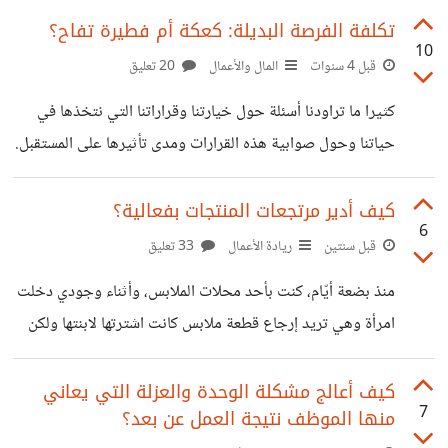
صحّتنا وأرواحنا وكلّنا. لا زلت أتذكّر عندما كان جدّي يذهب إلى
تكلفة الفرصة البديلة: كعكة أم فطيرة تفاح؟
10
الأرض من الساعة السادسة صباحًا ليحرث الأرض ويعود في
قبل 4 سنوات
المال والأعمال
20 تعليق
الخامسة مساءً في الشّتاء والسابعة مساءً في الصّيف. حياة
كثيرا ما تراودنا أسئلة حول خيارتنا وقراراتنا التي نتخذها في
خاصّة؟ لا وجود لها ولا داعي لها. يكفي أن تكون الأرض سعيدة
حياتنا وحول صوابية هذه القرارات ومدى تأثيرها على المستقبل.
لتعطي محاصيل وفيرة. نعود إلى الآن،
حتى عند دخولنا إلى مخبز نقع حائرين بين أطناب الحلوى
الموجودة وبين الصنف الذي علينا اختياره. فهل هي " كعكة أم
كيف أدير مرتجعات المنتجات بفعالية؟
6
فطيرة تفاح"؟ وأما عن القرار النهائي فيكون بالعودة إلى عدة
قبل سنتين
ريادة الأعمال
33 تعليق
عوامل منها السعر والميزانية المطروحة، والذوق، والعناصر
منذ بضعة أيّام، كنت بأحد محلات الملابس، وأثناء وجودي دخلت
الحسية (كالتي تظهر بشكل شهي أكثر) بالإضافة إلى احتساب
امرأة وهي تريد إرجاع قطعة ملابس كانت اشترتها لابنتها ولكن
المنفعة لجميع الخيارات واختيار القرار ذو المنفعة الأكبر. وأما في
لم تكن مقاسها، وتريد إرجاعها والحصول على المال، لكن كان رد
حال تساوي جميع العناصر
صاحب المحل، أن البضاعة لا ترد ولكن تستبدل فقط. ورغم أن رد
كيف أعالج مشكلة الوحدة والعزلة التي يعاني
7
منها الموظف نتيجة العمل عن بعد؟
صاحب المتجر قانونيا غير صائب، خاصة أن المنتج كان كما هو