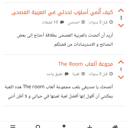
لأبرمج أشعر بغراغ كبير بلا سبب سئمت البرمجة فجأة بعد أربع
سنوات من التعلم و كنت مستمتعًا جدًا في تلك الأربع سنوات. من
كيف أُنَمي أسلوب تحدثي في العربية الفصحى
3
فضلكم ساعدوني
قبل 3 سنوات
انصحني
10 تعليقات
أريد أن أتحدث بالعربية الفصحى بطلاقة أحتاج إلى بعض
النصائح و الاسترشادات من فضلكم
مجوعة ألعاب The Room
1
قبل 3 سنوات
تقنية
تعليق واحد
أنصحك يا صديقي بلعب مجموعة ألعاب The room هذه اللعبة
يمكنني أن أقول إنها أفضل لعبة لعبتها في حياتي و لا أظن أنني
سأجد أفضل منها. هذه اللعبة عبارة عن لعبة ألغاز لكن ليست كأي
لعبة ألغاز، اللعبة لها نكهة خاصة و نمط خاص . اللعبة مخيفة نوعًا
ما، في الجزء الأول ستجد صندوق كبير كل ما عليك فعله هو