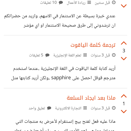
hard 256 نوع ثالث من اختيارك
قبل سنتين
ريادة الأعمال
10 تعليقات
عندي خبرة بسيطة عن الاستثمار في الاسهم، واريد من حضراتكم
ان ترشدوني إلى طرق صحيحة الاستثمار او اي مؤشر
ترجمة كلمة الياقوت
3
قبل 3 سنوات
تعلم اللغة الإنجليزية
5 تعليقات
أريد كتابة كلمة الياقوت في اللغة الإنجليزية ،عندما استخدم
مترجم قوقل احصل على sapphire ,ولكن أريد كتابتها مثل
كلمة موضوع mawdoo3 أو mostaql أو khamsat. أتمنى
ان احصل على المساعده.
ماذا بعد ايجاد السلعة
1
قبل 3 سنوات
التجارة الالكترونية
تعليق واحد
ماذا عليه فعل لفتح بيج إنستقرام لأعرض به منتجات التي