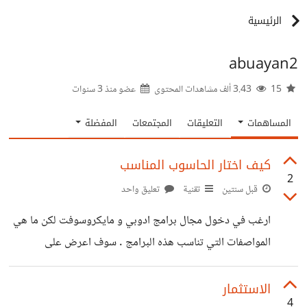
الرئيسية
abuayan2
15
3.43 ألف مشاهدات المحتوى
عضو منذ
3 سنوات
المساهمات
التعليقات
المجتمعات
المفضلة
كيف اختار الحاسوب المناسب
2
قبل سنتين
تقنية
تعليق واحد
ارغب في دخول مجال برامج ادوبي و مايكروسوفت لكن ما هي
المواصفات التي تناسب هذه البرامج . سوف اعرض على
حضرتك بعض مواصفات وارغب وتقيمك النوع الاول cori5
th5 ram8 hard256 النوع الثاني cori7 th 8-6 ram8
الاستثمار
4