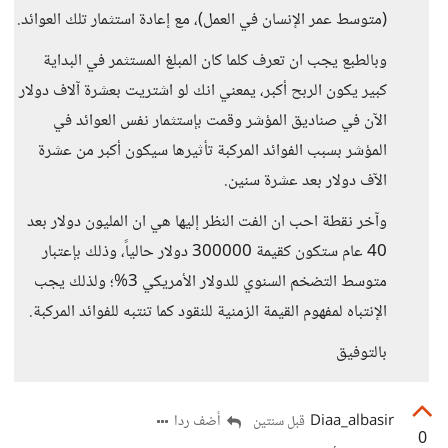
(متوسط عمر الإنسان في العمل)، مع إعادة استثمار تلك العوائد.
وبالطبع يجب ان تعرف كلما كان المبلغ المستثمر في البداية
كبير يكون الربح أكبر، يمعني انك لو اشتريت بعشرة آلاف دولار
الآن في صناديق المؤشر وقمت بإستثمار نفس العوائد في
المؤشر بسبب الفوائد المركبة تأثيرها سيكون أكبر من عشرة
الآف دولار بعد عشرة سنين.
وآخر نقطة احب ان الفت النظر إليها هي ان المليون دولار بعد
40 عام ستكون كقيمة 300000 دولار حالياً، وذلك بإعتبار
متوسط التضخم السنوي للدولار الأمريكي 3%؛ ولذلك يجب
الإنتباه لمفهوم القيمة الزمنية للنقود كما تنتبه للفوائد المركبة.
بالتوفيق
Diaa_albasir
أضف ردا
قبل سنتين
0