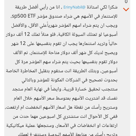
0
شكرا لكي استاذة
، انا من رأيي أفضل طريقة
@ErinyNabil
للإستثمار في الأسهم هي شراء صندوق مؤشر sp500 ETF،
ويجب ان يتم شراء اسهم المؤشر شهرياًعلي الأقل، والأفضل
أسبوعيا لو تمتلك السيولة الكافية، فلو مثلاً تملك 12 ألف دولار
حالياً وتريد استثمارها يجب ان تقوم بتقسيمها على 12 شهر
ويصبح لديك كل شهر ألف دولار متاحة للإستثمار، ثم الألف
دولار تقوم بتقسيمها بحيث يتم شراء سهم المؤشر مرة كل
أسبوعين، وبتلك الطريقة انت ستقوم بتقليل المخاطرة الخاصة
بحدوث تصحيح في الشركات المكونة للمؤشر وبالتالي
ستتجنب تحقيق خسارة قريبة، وايضاً في نهاية العام ستجد
نفسك قد اشتريت الأسهم بمتوسط سعر الأسهم خلال العام
وستريح رأسك من نقطة هل اسعار الأسهم انخفضت ام ارتفعت،
ففي كل الأحوال انت ستشتري كل اسبوعين مهما حدث من
ارتفاعات او انخفاضات في الأسعار، وستجعلها عملية ميكانيكية
وتريح رأسك من متابعة الأسهم اليومية وستتفرغ لعملك