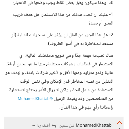
لك، وهذا سيكون وفق بعض نقاط يجب وضعها في الاعتبار:
1- عليك ان تحدد هدفك من هذا الاستثمار: هل هدف قريب
المدى أم بعيد؟
2- هل هذا الجزء من المال لن يؤثر على مدخراتك المالية (أي
مستعد للمخاطرة به في أسوأ الظروف).
هناك نصيحة مهمة جدًا وهي تنويع محفظتك المالية، أي
الاستثمار في قطاعات وشركات مختلفة، منها ما هو يحقق أرباحًا
عالية ونمو متزايد ومنها الأقل والأخير شركات بادئة، والهدف هو
التقليل من نسبة المخاطر قدر الإمكان وفي نفس الوقت
الاستفادة من عامل الحظ، ولكن لا يزال الأمر يحتاج لاستشارة
من المتخصصين وقد يفيدنا الزميل
@MohamedKhattab
بإعطائنا رأي مهم في هذا الشأن.
MohamedKhattab
أضف ردا
قبل سنتين