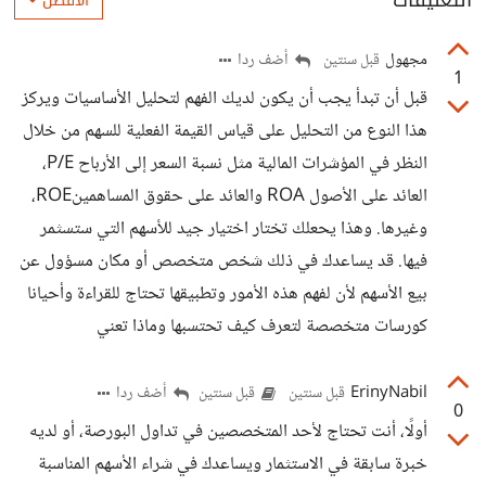
التعليقات
الأفضل
مجهول
أضف ردا
قبل سنتين
1
قبل أن تبدأ يجب أن يكون لديك الفهم لتحليل الأساسيات ويركز
هذا النوع من التحليل على قياس القيمة الفعلية للسهم من خلال
النظر في المؤشرات المالية مثل نسبة السعر إلى الأرباح P/E،
العائد على الأصول ROA والعائد على حقوق المساهمينROE،
وغيرها. وهذا يحعلك تختار اختيار جيد للأسهم التي ستسثمر
فيها. قد يساعدك في ذلك شخص متخصص أو مكان مسؤول عن
بيع الأسهم لأن لفهم هذه الأمور وتطبيقها تحتاج للقراءة وأحيانا
كورسات متخصصة لتعرف كيف تحتسبها وماذا تعني
ErinyNabil
أضف ردا
قبل سنتين
قبل سنتين
0
أولًا، أنت تحتاج لأحد المتخصصين في تداول البورصة، أو لديه
خبرة سابقة في الاستثمار ويساعدك في شراء الأسهم المناسبة