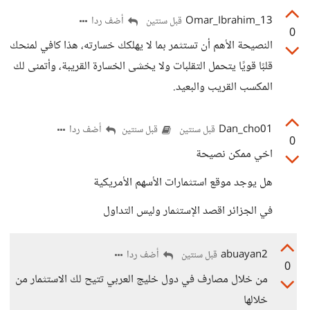
13_Omar_Ibrahim
أضف ردا
قبل سنتين
0
النصيحة الأهم أن تستثمر بما لا يهلكك خسارته، هذا كافي لمنحك
قلبًا قويًا يتحمل التقلبات ولا يخشى الخسارة القريبة، وأتمنى لك
المكسب القريب والبعيد.
Dan_cho01
أضف ردا
قبل سنتين
قبل سنتين
0
اخي ممكن نصيحة
هل يوجد موقع استثمارات الأسهم الأمريكية
في الجزائر اقصد الإستثمار وليس التداول
abuayan2
أضف ردا
قبل سنتين
0
من خلال مصارف في دول خليج العربي تتيح لك الاستثمار من
خلالها