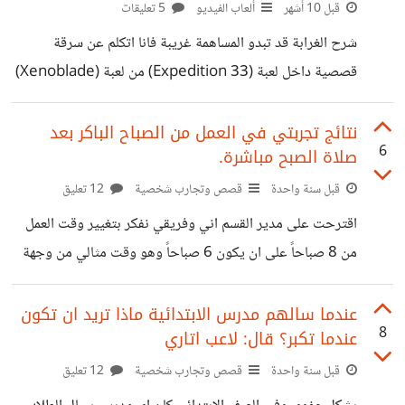
الاب والام وصلا فعلا لحدهما الاقصى وينشدان القليل من الراحة
قبل 10 أشهر
ألعاب الفيديو
5 تعليقات
والاسترخاء لكن بقيت مهمة واحدة وهي تجهيز مرضعة الحليب
شرح الغرابة قد تبدو المساهمة غريبة فانا اتكلم عن سرقة
للطفل الذي لم يكمل عامه الثاني بعد. الطفل بكل
قصصية داخل لعبة (Expedition 33) من لعبة (Xenoblade)
واضع الذكاء الاصطناعي في وجه المدفع. شخصيا لا اهتم
للقصص في عالم الالعاب، وخبرتي في تطوير الالعاب تتساوى مع
نتائج تجربتي في العمل من الصباح الباكر بعد
6
صلاة الصبح مباشرة.
خبرتي في صناعة الالعاب واستفيد كثيراً من معلومات "الاخوة
الكيال - قناة كوكب باء 612" فهو يجيد وضع نقاط النقد
قبل سنة واحدة
قصص وتجارب شخصية
12 تعليق
والتقييم في الالعاب التي دائما ما التمس اثرها الحقيقي في
اقترحت على مدير القسم اني وفريقي نفكر بتغيير وقت العمل
صناعة الالعاب. والتمس بوضوح نفس العناصر في دراسة صناعة
من 8 صباحاً على ان يكون 6 صباحاً وهو وقت مثالي من وجهة
الالعاب مثل كتاب: The
نظرنا لعدة اسباب وهي: صلاة الصبح يتارجح وقتها مابين 3.30
الى 4.30 صباحاً فهذا يعني ان هناك فارق يصل الى 4-5 ساعات
عندما سالهم مدرس الابتدائية ماذا تريد ان تكون
8
عندما تكبر؟ قال: لاعب اتاري
مابين الصلاة وميعاد العمل لذا ساضطر للنوم وهذا يسبب خمول.
لان الاستيقاظ فيها والقيام بشيء مفيد ثم الاستيقاظ لمدة 9
قبل سنة واحدة
قصص وتجارب شخصية
12 تعليق
ساعات تقريباً مع مسافة الطريق للعودة ستكون مستحيلة (اكثر