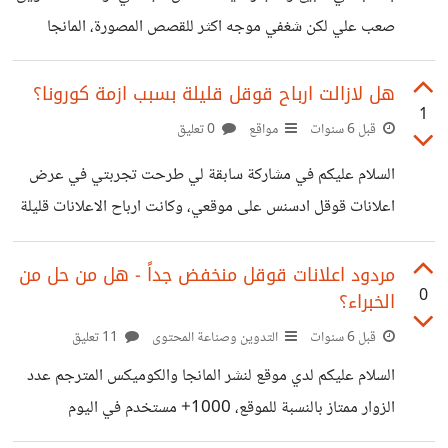
في عقده الثالث. لنضع التقنية قيد التجربة ولنرى هل انت لازلت
صعب علي لكن شغفي موجه اكثر للقصص المصورة، المانجا
في بداية العمر او فاتك القطار.
والكوميكس، وكذلك العاب الفيديو (لنترك هذه جانباً) انشئت
موقعاً وفي العام الماضي اصلحت كل مشاكل الارشفة التي فيه
هل لازالت ارباح قوقل قليلة بسبب ازمة كورونا؟
1
وجعلته يظهر في قوقل، استمر ظهوره وتحسينه والزيارات بالنمو
قبل 6 سنوات
مواقع
0 تعليق
حتى بعد ان تمكنت من اصلاح كافة مشاكله وجعله يبدا الاشتهار
السلام عليكم في مشاركة سابقة لي طرحت تجربتي في عرض
من خلال بحث قوقل وما اشبه. هذه السنة كانت نقرات الاعلانات
اعلانات قوقل ادسنس على موقعي، وكانت ارباح الاعلانات قليلة
كثيرة بشكل مناسب لكسب مايصل الى 100$ شهرياً او هكذا
جداً برغم عدد النقرات الجيد مقارنة بموقعي، حيث انها خلال
اشعر حيث ان
اسبوع لم تتجاوز ال1$ بينما كنت اتوقع (من خلال تجربة قديمة
مردود اعلانات قوقل منخفض جداً - هل من حل من
0
الخبراء؟
لي) اني ساتخطى ال1$ يومياً بشكل سهل اجابتكم كانت انها
بسبب كورونا الكثير من المعلنيين سحب اعلانه فلم يبقى الا
قبل 6 سنوات
التدوين وصناعة المحتوى
11 تعليق
المنخفض السعر وبالتالي انخفاض في ارباح النقر خلال هذا
السلام عليكم لدي موقع لنشر المانجا والكوميكس المترجم عدد
الاسبوع اعدت التجربة، بسبب تحسن الموقع ارتفعت النقرات
الزوار ممتاز بالنسبة للموقع، 1000+ مستخدم في اليوم
ووصلت امس الى
و2000+ مشاهدة في اليوم توقعاتي وتجربتي السابقة لنفس