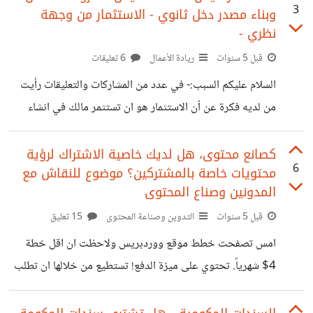
3
وبناء مصدر دخل ثانوي - الاستثمار من وجهة
كتاب الاب الغني والاب الفقير. بعد قرائتي لمجموعة من الكُتُب
نظري -
التي تتحدث عن الثراء والحرية المالية، مثل كِتاب الأب الغني
قبل 5 سنوات
ريادة الأعمال
6 تعليقات
والأب الفقير، أغنى رجل في بابل، مليون دولار في دقيقة، أسرار
عقلية المليونير، وغيرهم. لاحظت أنهم لايختلفون كثيراً عن كُتُب
السلام عليكم السبب:- في عدد من المشاركات والتعليقات رأيت
من لديه فكرة عن أن الاستثمار هو ان تستثمر مالك في انشاء
مشروع خاص بك ليكون مصدر دخل خاص بك ان هذه الفكرة
حول الاستثمار برأيي فكرة خاطئة، وبالتبعية تولد نتائج خاطئة
كصانع محتوى، هل لديك خاصية الاشتراك لرؤية
6
محتويات خاصة بالمشتركين؟ موضوع للنقاش مع
أيضاً ------------------------------------ النتائج الخاطئة: كرهنا
المدونين وصناع المحتوى
للوظيفة - ونتسائل لماذا نكرهها وكيف نتخلص منها نتسائل دوما
قبل 5 سنوات
التدوين وصناعة المحتوى
15 تعليق
عن كيف نصل للحرية المالية اعتقادنا بان العمل الحر افضل من
العمل تحت مضلة شركة واعتبار ان العمل الحر خارج الامان
امس تصفحت خطط موقع ووردبريس ولاحظت ان اقل خطة
الوظيفي بينما العمل
4$ شهرياً. تحتوي على ميزة الدفع! تستطيع من خلالها ان تطلب
من قراء مدونتك ان يدفعوا اشتراك او مرة واحدة لرؤية محتوى
خاص في مدونتك بالطبع الخطط الاعلى تحتوي ميزات افضل