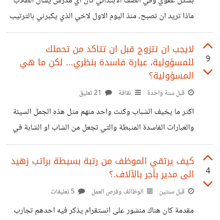
بشكل عفوي وفي الصف الابتدائي كان اي مدرس يسال الطلاب
من 12 ساعة بدون راحة) النتائج
ماذا تريد ان تصبح، منذ اليوم الاول لاخي الذي يكبرني بالترتيب
قال "لاعب اتاري" بالطبع استغرب المدرس ونهر اخي عن هذا
التفكير. لكن بلا شك فان جيل اليوم يعرف جيدا المحترفين في
لايجب ان تتزوج قبل ان تتاكد من تحملك
9
للمسؤولية، عبارة فاسدة بنظري... لكن ما هي
العاب الفيديو والى اي مدى يمكن لبعضهم حتى الاستغناء عن
المسؤولية؟
وظيفة مرهقة! بالنسبة لي قلت لمدرسي اني اريد ان اصبح
قبل سنة واحدة
ثقافة
21 تعليق
مهندس، رغم اني شخص منطقي وليس ابداعي. عموما لم اصبح
مهندس وهذا امر جيد بالنسبة لي!
اكثر ما يخيف الشباب وكنت واحد منهم مثل هذه الجمل السيئة
والعبارات الفاسدة المثبطة والتي تجعل من الشاب او الشابة في
قمة التردد وبالتالي سبب في ضياع اهم فرصة في حياة الفرد.
الكثير من العانسين او الجاهلين من المتزوجين ينصح غيره بان لا
كيف يرتقي الموظف من رتبة بسيطة براتب زهيد
4
الى مدير بأجر بالآلاف.؟
يتزوج مالم يكن قادر على تحمل المسؤولية أو ينصحه بالزواج
بعد ان يتاكد من قدرته على تحمل المسؤولية. والحقيقة اني لو
قبل سنتين
الوظائف وفرص العمل
5 تعليقات
طلبت من اي احد فيهم ان يعدد لي مالايقل عن 5 نقاط عن تلك
مقدمة كان هناك منشور على انستقرام يذكر فيه احدهم تجارب