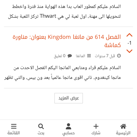
العمل، الا لو اردت انت ان تعمل. ويعني ثروتك هي عدد الايام
السلام عليكم كمطور العاب بدا هذه الهواية منذ فترة واخطط
التي تستطيع ان تعيشها بدون عمل (حتى ينتهي مالك) لكن لو
لتحويلها الى مهنة، اول لعبة لي هي Thwart تركز اللعبة بشكل
كان لديك مصدر دخل، فعدد الايام ستصبح
اساسي على مواجهة مستوى عالي من الذكاء الاصطناعي للاعداء،
في تصرفاتهم وتفاعلهم معك! بدءاً من انعدام الذكاء الى مستوى
الفصل 614 من مانغا Kingdom بعنوان: مناورة
-1
كماشة
لايمكنك الفوز فيه بطريقة عادية. وهي من نوع (اطلاق نار
منظور ثالث) تتميز اللعبة بوجود عدة مراحل - على الاقل 5 - كل
قبل 7 سنوات
المانغا
0 تعليق
واحدة ستجعلك تعيش تجربة مختلفة، مابين الهجوم المباشر
السلام عليكم قراء ومتابعي المانجا اليكم الفصل الاحدث من
والاقتحام والدفاع والهروب وغيره. لكن تطوير الالعاب صعب
مانجا كينغدوم، ثاني اقوى مانجا عالمياً بعد ون بيس، والتي تظهر
ولهذا
حركة مفاجئة من ريبوكو يفاجئ بها اوسن! ويعادل الكفة
الهجومية بين الطرفين.
https://www.mangaka3rb.com/manga/kingdom/
614/2 استمتعوا بافضل ترجمة وجودة اخراج
الرئيسية
شارك
حسابي
بحث
القائمة