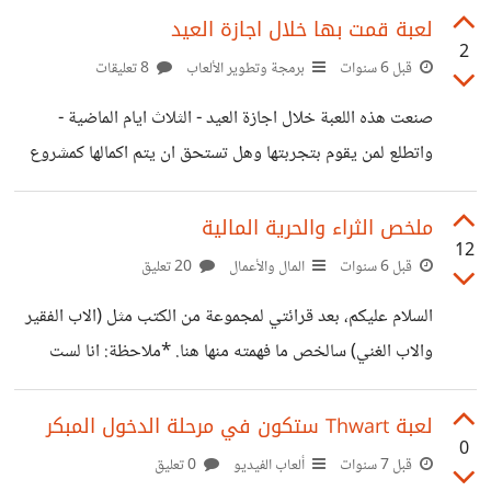
العدد كانت ترد لي 1$ يومياً من قوقل، مبلغ محترم بالنسبة
لعبة قمت بها خلال اجازة العيد
2
للموقع وضمن اهدافي وتوقعاتي في الوقت الحالي اردت اعادة
قبل 6 سنوات
برمجة وتطوير الألعاب
8 تعليقات
تجربة وضع الاعلانات (لانه موقع جديد عن السابق) بهدف
صنعت هذه اللعبة خلال اجازة العيد - الثلاث ايام الماضية -
توسيعه من خلال تلك الارباح المشكلة هي ان عدد الارباح من
واتطلع لمن يقوم بتجربتها وهل تستحق ان يتم اكمالها كمشروع
هذه النقرات اقل بكثير من المتوقع كنت اعتقد ان متوسط الارباح
نهائي او لا؟ فيديو اللعبة ورابط التحميل
لكل الف مشاهدة =
https://mangaka3rb.itch.io/feud-of-cube
ملخص الثراء والحرية المالية
12
قبل 6 سنوات
المال والأعمال
20 تعليق
السلام عليكم، بعد قرائتي لمجموعة من الكتب مثل (الاب الفقير
والاب الغني) سالخص ما فهمته منها هنا. *ملاحظة: انا لست
كاتب او ناقد أو عالم حتى، لذا يمكنكم عدم التدقيق بالتفاصيل
والامثلة، ومحاولة فهم المعنى العام ومناقشته بشكل اساسي.*
لعبة Thwart ستكون في مرحلة الدخول المبكر
0
الحرية المالية هي القدرة على العيش دون ان تكون مجبر على
قبل 7 سنوات
ألعاب الفيديو
0 تعليق