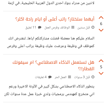
المسؤولية المزعومة،
لاثنين من مدراء بنوك احدى الدول العربية الخليجية، في ازمة
2008 التي عصفت بكل القطاعات واهمها القطاع المالي/البنوك.
ومن اجل تدارك مايمكن تداركه لابد على المؤسسات والشركات أن
أيهما ستختار؟ راتب أعلى أو ايام راحة اكثر؟
6
تقلل من تكاليفها التشغيلية والحلقة الاسهل والاضعف في هذا
قبل سنتين
الوظائف وفرص العمل
11 تعليق
البند هم؟ الموظفين، اي فصلهم عن العمل. مدير البنك أ اتفق مع
السلام عليكم هنا معضلة فضلت مشاركتكم اياها، لنفترض انك
مجلس الادارة انه سيدفع معظم رواتب الموظفين من البونس
كموظف في وظيفة وعرضت عليك وظيفة براتب اعلى وفرص
السنوي الخاص به، بينما مدير البنك ب اتفق مع مجلس الادارة
ترقي افضل لكن بنفس الوقت الشركة الحالية عرضت عليك ان
انه
تقدم لك بدلا من ذلك يوم اجازة اسبوعي اضافي! فايهما ستختار؟
هل تستعمل الذكاء الاصطناعي؟ ام سيفوتك
5
القطار!!؟
لنضع الايجابيات والسلبيات معاً لكليهما الوظيفة الحالية
الايجابيات: راتب جيد ويبقى بعد كل الاتزامات تقريباً 21.5%
قبل 3 سنوات
العمل الحر
4 تعليقات
منه في جيبك (للترفيه او للصدقة او لاي شيء اخر ترغب به او
يتطور الذكاء الاصطناعي بشكل كبير في الآونة الاخيرة ورغم
للطوارء وهكذا) عمل بدون ضغط ولديك خبرة فيه زملاء جيدون
اني متخرج كمهندس برمجيات ولدي خبرة عمل عدة سنوات لكن
السلبيات: لايوجد
بمجرد ظهور الذكاء الاصطناعي chatgpt لم استغني عنه يوم