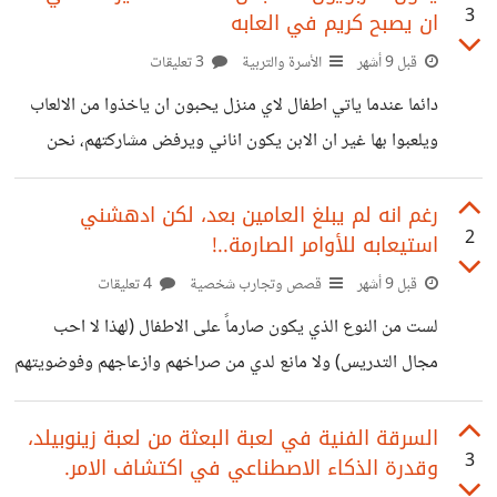
3
ان يصبح كريم في العابه
مشاركتكم اياها. الفكرة انا لا احب اللف والدوران، شخص منطقي
مثلي يعمل باسلوب (1.2.3.4) في صلب الموضوع مباشرة
قبل 9 أشهر
الأسرة والتربية
3 تعليقات
وبشكل مفصل ودقيق. لذا ساطرح الفكرة لكن كمثال واتوقع انها
دائما عندما ياتي اطفال لاي منزل يحبون ان ياخذوا من الالعاب
ستصل لاذهانكم بسهولة. لنفترض أن دخلك الشهري 1000$
ويلعبوا بها غير ان الابن يكون اناني ويرفض مشاركتهم، نحن
وتريد شراء سيارة جميلة
نتكلم عن ابن لم يصل الى السابعة من العمر. وربما لازال عمره
سنتين او ثلاث بشكل عام الاحظ ان التربويون يقولون لا تجبر
رغم انه لم يبلغ العامين بعد، لكن ادهشني
2
استيعابه للأوامر الصارمة..!
الطفل على ان يصبح كريم والسبب؟ لاحظ عندما يكبر ستجد ان
اقلامه واغراضه في المدرسة يتم العبث بها ولا يدافع عن نفسه.
قبل 9 أشهر
قصص وتجارب شخصية
4 تعليقات
سيكون ضعيف شخصية! بالنسبة لي، تذكرت قصة "حاتم الطائي"
لست من النوع الذي يكون صارماً على الاطفال (لهذا لا احب
الذي كان كريماً منذ مولده،
مجال التدريس) ولا مانع لدي من صراخهم وازعاجهم وفوضويتهم
طالما لم يمسك بيده شيء خطير او يتجه لأمور خطرة على نفسه
أو على غيره حينها ساتصرف بقسوة وساجعله يبكي حتى يشبع.
السرقة الفنية في لعبة البعثة من لعبة زينوبيلد،
3
وقدرة الذكاء الاصطناعي في اكتشاف الامر.
ساعطيه سبب مقنع للبكاء! حسناً القصة بدات في المساء عندما