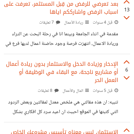
واحد ليختصر علي الكثير من الجهد والوقت، فما يمكنني ان اقوم
بعد تعرضي للرفض من قِبل المستثمر، تعرفت على
13
اسباب الرفض واشارككم اياها
به في نصف ساعة انهيه في بضع دقائق، وما احتاج لحله من
مشاكل او مهام يستغرق ساعات اصبح يمكن الوصول للنتيجة
قبل 4 سنوات
ريادة الأعمال
7 تعليقات
بمجرد محادثة! اصبح التعامل مع لغة برمجة جديدة او مشكلة
مقدمة في اثناء الجامعة وبينما انا في رحلة البحث عن الثراء
تعيق تقدمك ايسر بكثير. اكثر من هنا هم عامل حر
وريادة الاعمال، انتهزت فرصة وجود حاضنة اعمال لديها فرع في
الجامعة وقد اعلنت عن قبول عروض المشاريع الناشئة لذلك
تقدمت بفكرتي التي استمتع بالعمل عليها وهي مشروع عبارة عن
الإدخار وزيادة الدخل والاستثمار بدون ريادة أعمال
6
أو مشاريع ناجحة، مع البقاء في الوظيفة أو
استوديو لتطوير العاب الفيديو، وعملت عرض تقديمي وبعد ان
العمل الحر
انتهيت وبعد شهر من التواصل تم اعلامي بانه تم رفضي للاسف.
قبل 5 سنوات
المال والأعمال
8 تعليقات
ملاحظة سريعة هذه مسرعة اعمال - حاضنة - تهتم بالمشاريع
الناشئة وبالتالي هي تهتم بالمشاريع التي تكاليف انشائها صغيرة
تنبيه: ان هذه مقالتي هي ملخص معدل لمقالتين وبعض الردود
وليست
التي كتبتها في الموقع احببت ان اعيد سرد كل افكاري بشكل
افضل ومرتب واكثر فائدة.. ملخص الثراء والحرية المالية ملخص
لمجموعة من الكُتُب التي تتحدث عن الثراء والحرية المالية مثل
الاستثمار، ليس معناه تأسيس مشروعك الخاص