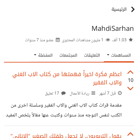
الرئيسية
MahdiSarhan
1.03 ألف
1 مليون مشاهدات المحتوى
عضو منذ
7 سنوات
المساهمات
التعليقات
المجتمعات
المفضلة
اعظم فكرة اخيراً فهمتها من كتاب الاب الغني
10
والاب الفقير
قبل 7 أشهر
ريادة الأعمال
17 تعليق
مقدمة قرات كتاب الاب الغني والاب الفقير وسلسلة اخرى من
الكتب لنفس التوجه منذ سنوات وكتبت عنها مقالاً يلخص المفيد
منها لاني اعتقد ان الحشو فيها كثير. ولكن هذه المرة اتيت بفكرة
استوعبتها مؤخراً واقتنعت بها واندهشت منها ايضاً احببت
يقول التربويون، لا تجعل طفلك الصغير "الاناني"