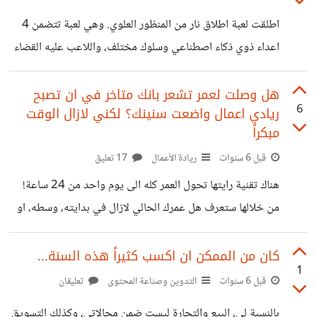
وxbox one من مايكروسوفت. (في منتصف الجيل اطلقت
اطلقت لعبة اطلاق نار من المنظور العلوي. وهي لعبة تتضمن 4
نينتندو جهاز Switch) لينتهي الجيل الثامن بنهاية عام 2020
اعداء ذوي ذكاء اصطناعي وسلوك مختلف، واللاعب عليه القضاء
لجهازي ps4/xbox one. وتقريباً سبع سنين مع آلاف الالعاب،
عليهم (لعبة اطلاق نار من المنظور العلوي) https://sarhan-
الكثير منها جيد.
soft.itch.io/mbw قوموا بتحميل النسخة التجريبية بشكل
هل وصلت لعمر تشعر بانك متاخر في ان تصبح
6
ريادي اعمال واضعت سنينك؟ لكني لازال الوقت
مجاني، قوموا بتجربتها! ثم شاركوني رأيكم عبر الرابط التالي:
مبكراً
https://docs.google.com/forms/d/1x7K2DHTo-
قبل 6 سنوات
ريادة الأعمال
17 تعليق
pf5z7y13UZOYswzhaQyJKcfUiGxofRRVgk/edit
#معلومات اكثر عن اللعبة: * مقتبسة من لعبتين قديمتين
هناك تقنية رايتها تحول العمر كله الى يوم واحد من 24 ساعة!
(Bacman + City War) حيث انها تتميز باربع اعداء ذكاء
من خلالها ستعرف هل عمرك الحالي لازال في بدايته، وسطه، او
اصطناعي بسلوك مختلف. وعليك ان لاتموت في مواجهتهم وان
نهايته وقد اضعته كله كل يوم نحن نستيقظ ولكن في المساء نبدا
تحمي المكعب الازرق الخاص بك * عليك ان تدمر
نفكر: اضعت وقتي؟ استفدت منه؟ خصوصا لمن يطمح بالمستقبل
كان من الممكن ان اكسب كثيراً هذه السنة...
1
ليكون صاحب اعمال! المراهقين يفكرون كذلك بهذا الامر! هل
قبل 6 سنوات
التدوين وصناعة المحتوى
تعليقان
اضعت وقتي؟ هل درست بلا فائدة؟ وكذا الشباب ومن سيدخل
بالنسبة لي، البيع والتجارة ليست ضمن مجالاتي، وكذلك التسويق