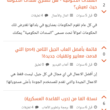
السندات الحكومية - هل تشتري سندات الحكومة
2
حيث تعيش؟
بكثير، لكن هذه الميزة موجودة ضمن ادنى خطة متاحة!! برغم
من ان بعضكم يكتب المحتوى كخدمة لاصحاب مواقع بالتالي
قبل 5 سنوات
المال والأعمال
4 تعليقات
يتقاضى اجراً على خدمته بشكل مباشر ولايهمه الاعلانات او
في كل عام تقوم الحكومات بمشاريع في بلدانها تقترض تلك
الاشتراكات! لكن هل فكرت بامتلاك مدونة ونشر محتواك (انت او
الحكومات اموالاً تحت مسمى "السندات الحكومية" يمكنك
مجموعة معك)
شرائها من وسطاء الاسهم في بلدك والمرخصين لذلك هذا السند
له فترة سداد، اي بعد عدة سنوات ستقوم الحكومة بسداد مبلغ
قائمة بأفضل العاب الجيل الثامن (ps4) التي
0
قدمت معايير وتقنيات جديدة!
السندات لكل من يملك سند في نفس الوقت يستطيع مالك السند
ان يتداول سنداته في البورصة - من خلال الوسيط طبعاً - خلال
قبل 6 سنوات
ألعاب الفيديو
0 تعليق
تلك الفترة الزمنية (ربما 5 سنوات اكثر او اقل) قد ترتفع او
إن أفضل الاعمال في اي مجال في كل جيل، ليست فقط هي
تنخفض قيمة السند قد تصل قيمة السند
الاعمال الجيدة والتي تقدم للمستخدم الجودة بأعلى مستوياتها!
*بل بما تقدمه ايضا من تطور في الصناعة بمجالها* وفي عالم
العاب الفيديو، بدأ الجيل الثامن بعام 2012 مع جهاز WiiU من
نسخة الفا من (حرب القاعدة العسكرية)
6
شركة نينتندو اليابانية، وبعام 2013 بجهازي ps4 من سوني
قبل 6 سنوات
برمجة وتطوير الألعاب
4 تعليقات