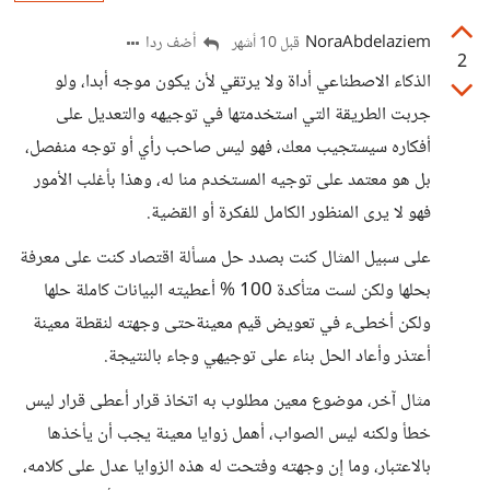
NoraAbdelaziem
أضف ردا
قبل 10 أشهر
2
الذكاء الاصطناعي أداة ولا يرتقي لأن يكون موجه أبدا، ولو
جربت الطريقة التي استخدمتها في توجيهه والتعديل على
أفكاره سيستجيب معك، فهو ليس صاحب رأي أو توجه منفصل،
بل هو معتمد على توجيه المستخدم منا له، وهذا بأغلب الأمور
فهو لا يرى المنظور الكامل للفكرة أو القضية.
على سبيل المثال كنت بصدد حل مسألة اقتصاد كنت على معرفة
بحلها ولكن لست متأكدة 100 % أعطيته البيانات كاملة حلها
ولكن أخطىء في تعويض قيم معينةحتى وجهته لنقطة معينة
أعتذر وأعاد الحل بناء على توجيهي وجاء بالنتيجة.
مثال آخر، موضوع معين مطلوب به اتخاذ قرار أعطى قرار ليس
خطأ ولكنه ليس الصواب، أهمل زوايا معينة يجب أن يأخذها
بالاعتبار، وما إن وجهته وفتحت له هذه الزوايا عدل على كلامه،