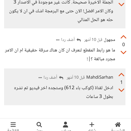
الجملة الاخيرة صحيحة. كانت غير موجودة في الاصدار 3
وكان الامر افضل! الان حتى مع البرمجة اشك في ان لا يكون
حله هو الحل المثالي
مجهول
أضف ردا
قبل 10 أشهر
0
ما هو رابط المقطع لنعرف ان كان هناك سرقة حقيقية ام ان الامر
مجرد مبالغة ؟|!
MahdiSarhan
أضف ردا
قبل 10 أشهر
1
ادخل لقناة (كوكب باء 612) وستجده اخر فيديو تم نشره
بطول 3 ساعات
الرئيسية
شارك
حسابي
بحث
القائمة