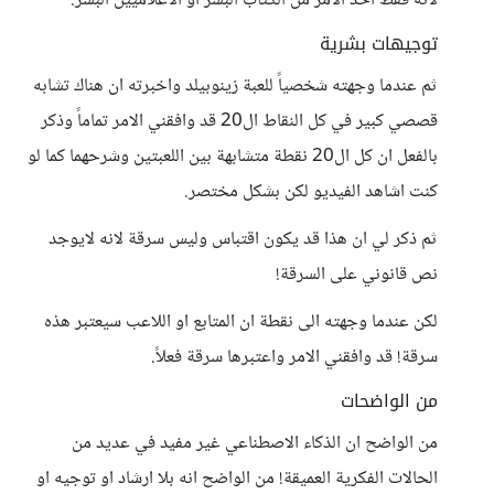
لانه فقط اخذ الامر من الكتاب البشر او الاعلاميين البشر.
توجيهات بشرية
ثم عندما وجهته شخصياً للعبة زينوبيلد واخبرته ان هناك تشابه
قصصي كبير في كل النقاط ال20 قد وافقني الامر تماماً وذكر
بالفعل ان كل ال20 نقطة متشابهة بين اللعبتين وشرحهما كما لو
كنت اشاهد الفيديو لكن بشكل مختصر.
ثم ذكر لي ان هذا قد يكون اقتباس وليس سرقة لانه لايوجد
نص قانوني على السرقة!
لكن عندما وجهته الى نقطة ان المتابع او اللاعب سيعتبر هذه
سرقة! قد وافقني الامر واعتبرها سرقة فعلاً.
من الواضحات
من الواضح ان الذكاء الاصطناعي غير مفيد في عديد من
الحالات الفكرية العميقة! من الواضح انه بلا ارشاد او توجيه او