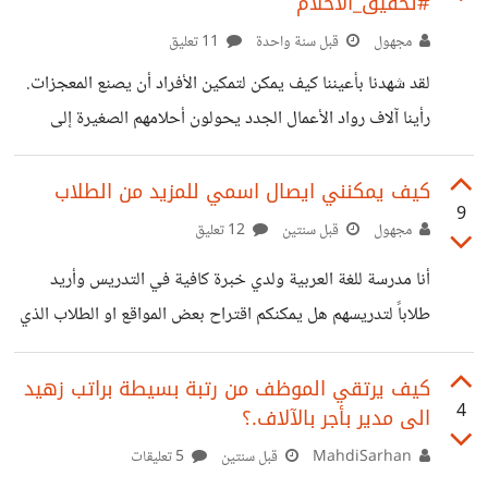
#تحقيق_الأحلام
مجهول
قبل سنة واحدة
11 تعليق
لقد شهدنا بأعيننا كيف يمكن لتمكين الأفراد أن يصنع المعجزات.
رأينا آلاف رواد الأعمال الجدد يحولون أحلامهم الصغيرة إلى
مشاريع ناجحة تغير العالم. وشاهدنا باحثين ومفكرين، مدفوعين
بشغفهم وأفكارهم، يصلون إلى أعلى المراتب ويحصدون جوائز
كيف يمكنني ايصال اسمي للمزيد من الطلاب
9
نوبل المرموقة. كل هذه الإنجازات الرائعة بدأت بفكرة، وبإيمان
مجهول
قبل سنتين
12 تعليق
بقدرة هؤلاء الأفراد على تحويل هذه الفكرة إلى واقع ملموس.
أنا مدرسة للغة العربية ولدي خبرة كافية في التدريس وأريد
والأكثر قوة من ذلك، هو ما يمكن أن يتحقق عندما تتضافر
طلاباً لتدريسهم هل يمكنكم اقتراح بعض المواقع او الطلاب الذي
الجهود وتتكامل القدرات. العمل المشترك يضاعف الإمكانات
من الممكن ان اقوم بتدريسهم مع العلم انني ادرس الكثير من
ويفتح آفاقًا أوسع لتحويل الأفكار إلى حقائق مؤثرة.
المناهج مع مستويات مختلفة. *ملاحظة: لدي خبرة تدريس 25
كيف يرتقي الموظف من رتبة بسيطة براتب زهيد
4
الى مدير بأجر بالآلاف.؟
عام و5 سنوات في التدريس اونلاين
MahdiSarhan
قبل سنتين
5 تعليقات