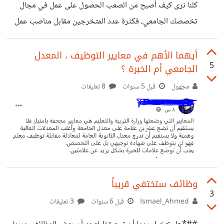
كلنا نرى كيف أصبح من الصعب الحصول على عمل في مجال
تخصصك الجامعي، فكثرة عدد المتخرجين مقابل مناصب عمل
شحيحة جدا في معظم الدول العربية يجعل الامر صعبا جدا.. ما
رأيك في العمل في العمل بوظيفة دائمة خارج مجال تخصصك؟
أيهما الأهم في معايير التوظيف ، المعدل
5
الجامعي أم الخبرة ؟
هل ستبحث عن وظيفة توافق مجال تخصصك توازيا مع عملك
الحالي، أم تفضل تطوير مهاراتك في وظيفتك الحالية و الاستمرار
مجهول
قبل 5 سنوات
8 تعليقات
بها؟
وظائف ستختفي قريباً
3
Ismael_Ahmed
قبل 6 سنوات
3 تعليقات