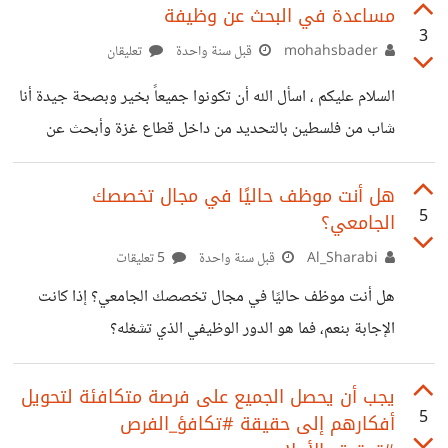
مساعدة في البحث عن وظيفة
3
mohahsbader
قبل سنة واحدة
تعليقان
السلام عليكم ، اسأل الله أن تكونوا جميعاً بخير وبصحة جيدة أنا
شاب من فلسطين بالتحديد من داخل قطاع غزة وأبحث عن
فرص عمل عن بعد أرجو من سيادتكم التكرم بإرشادي في حال
يتوفر اي وظائف متوفرة عن بعد المؤهل الدراسي هو دبلوم دارة
هل أنت موظف حاليًا في مجال تخصصك
5
الجامعي؟
الأعمال وحاصل على معدل 96.1 في الثانوية العامة بترتيب
الثاني على المدرسة . ـ المهارات التي امتلكها البحث على
Al_Sharabi
قبل سنة واحدة
5 تعليقات
الانترنت ، الإدارة والتخطيط ، إتقان برامج مايكروسوفت ،
هل أنت موظف حاليًا في مجال تخصصك الجامعي؟ إذا كانت
التعامل مع برامج الحاسوب ( مثل وورد أو
الإجابة بنعم، فما هو الدور الوظيفي الذي تشغله؟
يجب أن يحصل الجميع على فرصة متكافئة لتحويل
5
أفكارهم إلى حقيقة #تكافؤ_الفرص