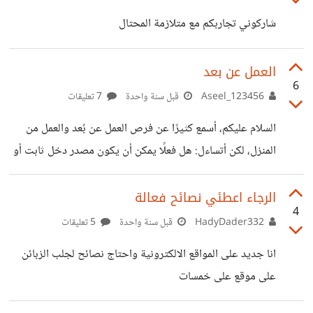
هل من أفكار؟
شاركوني تجاربكم مع متلازمة المحتال
العمل عن بعد
6
Aseel_123456
قبل سنة واحدة
7 تعليقات
السلام عليكم، أسمع كثيرًا عن فرص العمل عن بُعد والعمل من
المنزل، لكن أتساءل: هل فعلًا يمكن أن يكون مصدر دخل ثابت أو
جيد؟ هل هناك أشخاص جربوا هذا النوع من العمل وحققوا دخلًا
ملحوظًا؟ ما هي أهم المهارات المطلوبة للبدء في هذا المجال؟
الرجاء اعطئي نصائح فعالة
4
وأين يمكن أن أبحث عن وظائف بدوام جزئي أو كامل يمكن
HadyDader332
قبل سنة واحدة
5 تعليقات
إنجازها من المنزل؟ أتمنى منكم مشاركة تجاربكم أو نصائحكم،
انا جديد على المواقع الالكترونية واحتاج نصائح لجلب الزبائن
سواء كانت إيجابية أو سلبية، حتى يستفيد كل من يفكر في هذا
على موقع على خمسات
النوع من العمل.