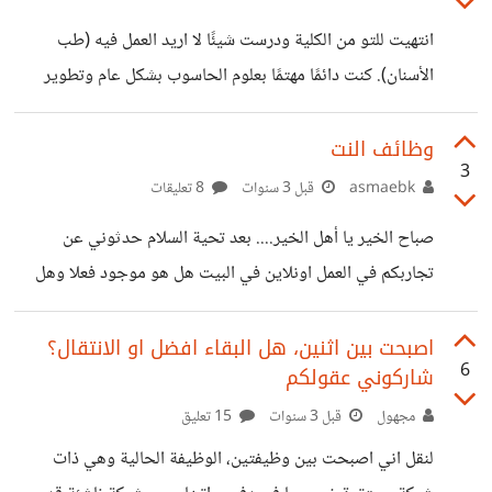
انتهيت للتو من الكلية ودرست شيئًا لا اريد العمل فيه (طب
الأسنان). كنت دائمًا مهتمًا بعلوم الحاسوب بشكل عام وتطوير
الويب بشكل خاص ، ومع ذلك ، نظرًا لأنني لا يمكنني الانتقال
بشكل كامل للمجال و ترك عملي (على الاقل في البداية) ،
وظائف النت
3
فسأحتاج إلى العمل في مجالي على الأقل في البداية. هل من
asmaebk
قبل 3 سنوات
8 تعليقات
الجيد تعلم تطوير الويب والسعي وراءه بجانب هذه الوظيفة
صباح الخير يا أهل الخير.... بعد تحية السلام حدثوني عن
الأخرى؟
تجاربكم في العمل اونلاين في البيت هل هو موجود فعلا وهل
يحقق أرباحا؟؟ وكيف الوصول إلى ذلك؟؟؟ من لديه تجربة
يخبرني عن الطريقة؟؟؟
اصبحت بين اثنين، هل البقاء افضل او الانتقال؟
6
شاركوني عقولكم
مجهول
قبل 3 سنوات
15 تعليق
لنقل اني اصبحت بين وظيفتين، الوظيفة الحالية وهي ذات