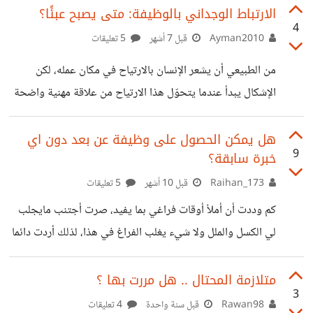
في مجال لا يوجد فيه شخص اعرفه، فقد اخترت مجالًا لا يعمل
الارتباط الوجداني بالوظيفة: متى يصبح عبئًا؟
4
فيه اي شخص من اهلي او اصدقائي ولا احد يعرف عنه اي شيء،
Ayman2010
قبل 7 أشهر
5 تعليقات
فكنت ارى الناس حولي يجدون شخصًا ليعطيهم نصائح كثيرة
من الطبيعي أن يشعر الإنسان بالارتياح في مكان عمله، لكن
ويدعمهم بأشكال مختلفة بسبب خبرتهم في المجال او علاقاتهم
الإشكال يبدأ عندما يتحوّل هذا الارتياح من علاقة مهنية واضحة
فيه، في حين أني كنت
إلى ارتباط وجداني يصعب فصله عن الذات. فالوظيفة، في أصلها،
علاقة تعاقدية: زمن مقابل أجر، جهد مقابل مقابل، مهارة مقابل
هل يمكن الحصول على وظيفة عن بعد دون اي
9
خبرة سابقة؟
فرصة. وهي علاقة قابلة للتغيير أو الانتهاء متى اختلّ توازن
المصالح. المشكلة لا تكمن في الالتزام، بل في تحميل العمل ما لا
Raihan_173
قبل 10 أشهر
5 تعليقات
يحتمل. حين تختلط العاطفة بالمهنة الارتباط الوجداني يدفع
كم وددت أن أملأ أوقات فراغي بما يفيد، صرت أجتنب مايجلب
الموظف إلى: قراءة القرارات المهنية كرسائل شخصية الشعور
لي الكسل والملل ولا شيء يغلب الفراغ في هذا، لذلك أردت دائما
بالذنب عند
أن اعمل عن بعد ولو شيئا بسيطا يشعرني بأني فعلت شيئا جيدا
في حياتي ولم أضيع وقتي.. هل يمكن أن اعمل دون حتى خبرة
متلازمة المحتال .. هل مررت بها ؟
3
سابقة في أي مجال وأكتسب الخبرة فيه بالممارسة وبالتدريج؟
Rawan98
قبل سنة واحدة
4 تعليقات