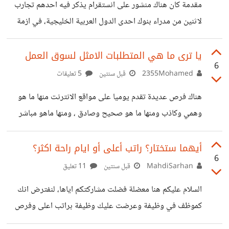
مقدمة كان هناك منشور على انستقرام يذكر فيه احدهم تجارب
لاثنين من مدراء بنوك احدى الدول العربية الخليجية، في ازمة
2008 التي عصفت بكل القطاعات واهمها القطاع المالي/البنوك.
ومن اجل تدارك مايمكن تداركه لابد على المؤسسات والشركات أن
يا ترى ما هي المتطلبات الامثل لسوق العمل
6
تقلل من تكاليفها التشغيلية والحلقة الاسهل والاضعف في هذا
2355Mohamed
قبل سنتين
5 تعليقات
البند هم؟ الموظفين، اي فصلهم عن العمل. مدير البنك أ اتفق مع
هناك فرص عديدة تقدم يوميا على مواقع الانترنت منها ما هو
مجلس الادارة انه سيدفع معظم رواتب الموظفين من البونس
وهمي وكاذب ومنها ما هو صحيح وصادق ، ومنها ماهو مباشر
السنوي الخاص به، بينما مدير البنك ب اتفق مع مجلس الادارة
ومنها وما هو اونلاين برأيكم هل هناك مواقع عمل صادقة بحيث
انه
يمكن أن يراها مسؤول الموارد البشرية أو صاحب العمل . وها
أيهما ستختار؟ راتب أعلى أو ايام راحة اكثر؟
6
هناك نظام خاص البحث عن فرصة عمل على الانترنت لمصداقية
MahdiSarhan
قبل سنتين
11 تعليق
ووثوقية تامة . برأيكم هل الشهادة الجامعية تنفع في سوق العمل
السلام عليكم هنا معضلة فضلت مشاركتكم اياها، لنفترض انك
اليوم ، وكيف يتم ذلك ولماذا برأيكم في أغلب الأحيان يتم رفض
كموظف في وظيفة وعرضت عليك وظيفة براتب اعلى وفرص
عدد كبير جدا
ترقي افضل لكن بنفس الوقت الشركة الحالية عرضت عليك ان