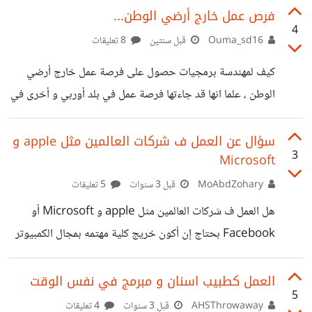
تقدم لك بدلا من ذلك يوم اجازة اسبوعي اضافي! فايهما ستختار؟
فرص عمل خارج أرضي الوطن...
4
لنضع الايجابيات والسلبيات معاً لكليهما الوظيفة الحالية
Ouma_sd16
قبل سنتين
8 تعليقات
الايجابيات: راتب جيد ويبقى بعد كل الاتزامات تقريباً 21.5%
كيف لمهندسة برمجيات حصول على فرصة عمل خارج أرضي
منه في جيبك (للترفيه او للصدقة او لاي شيء اخر ترغب به او
الوطن ، علما انها قد جاءتها فرصة عمل في بلد أوربي و أخرى في
للطوارء وهكذا) عمل بدون ضغط ولديك خبرة فيه زملاء جيدون
كندا ، لكنها رفضت بسبب شروط والدها بالعمل في دول عربية
السلبيات: لايوجد
مثل الخليج !؟
سؤال عن العمل ف شركات العالمين مثل apple و
3
Microsoft
MoAbdZohary
قبل 3 سنوات
5 تعليقات
هل العمل ف شركات العالمين مثل apple و Microsoft أو
Facebook بحتاج إن أكون خريج كلية مهتمه بمجال الكمبيوتر
أو قد أعمل فيها مثلا التعليم الذاتي والكورسات ولا أفقد الامل ف
ده
العمل كطبيب اسنان و مبرمج في نفس الوقت
5
AHSThrowaway
قبل 3 سنوات
4 تعليقات