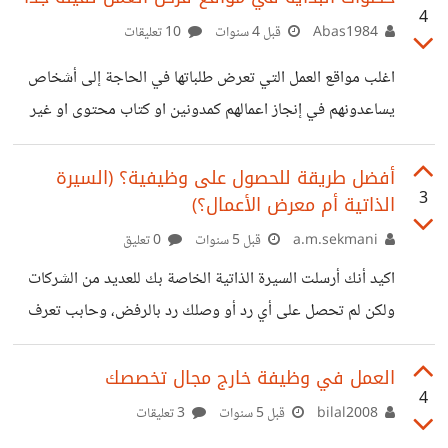
4
متطلبات الشركة. و للباحثين في مجال الذكاء الصناعي لا يخفى
Abas1984
قبل 4 سنوات
10 تعليقات
عليه أن هناك بعض المشاكل التي يمكن إستغلالها لتخطي الفرز
اغلب مواقع العمل التي تعرض طلباتها في الحاجة إلى أشخاص
الآلي دعوني أريكم كيف نخترق روبوتات فرز المتقدميين ربما
يساعدونهم في إنجاز اعمالهم كمدونين او كتاب محتوى او غير
ليس بالمعنى الحرفي لكننا سنستغل مشاكل الذكاء الاصطناعي
ذلك. تجدهم عند وضع الشروط يضعون في أول شروطهم (يجب
الحالية لنكون في أعلى قائمة الترشيح للوظيفة | خلل في
أن يكون لديه خبرة مسبقة) او(يجب كتابة روابط لنماذج مشابهة
أفضل طريقة للحصول على وظيفية؟ (السيرة
3
الذاتية أم معرض الأعمال؟)
تم إنجازها) وبطبيعة الحال هذه العبارات تقتل الإبداع في نفوس
المبتدئين. فهو بحاجة إلى نقطة انطلاق كي يثبت انه يستطيع أن
a.m.sekmani
قبل 5 سنوات
0 تعليق
يقدم. ومن زاوية أخرى من الممكن أن يكون صاحب البداية
اكيد أنك أرسلت السيرة الذاتية الخاصة بك للعديد من الشركات
الجديدة صاحب افكار وابداعات جديدة يفتقر لها الممارس. وانا
ولكن لم تحصل على أي رد أو وصلك رد بالرفض، وحابب تعرف
السبب أو عندك رغبة بالتوظف ضمن شركة كبيرة. ضمن هذا
الفيديو رح وضح لك الخطوات المفروض انك تقوم بها لتضمن
العمل في وظيفة خارج مجال تخصصك
4
الوصول إلى مقابلة التوظيف.
bilal2008
قبل 5 سنوات
3 تعليقات
https://youtu.be/L_FJtnZHORE