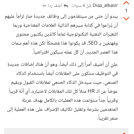
Diaa_albasir
أضف ردا
قبل 4 سنوات
1
يبدو أنّ حتى من سيتقدّمون إلى وظائف جديدة صار لزاماً عليهم
أن يُراعوا في كتابة سيرهم الذاتية العلامات المفتاحية وربما
التغيّرات التقنية التكنولوجية تماماً كالذين يكتبون محتوى
ومُهتمّين بـ SEO، قد يكونوا هذا مُضحكاً لكن هذه أهم سمات
هذا العصر الجديد، أنّ كُل عمله سيكون افتراضياً.
عليّ أن أضيف أمراً إلى ذلك أيضاً، وهو أنّ هُناك إضافات جديدة
في التوظيف ستكون على المقابلات أيضاً باستخدام الذكاء
الصنعي، حيث سيدخل الذكاء الصنعي لمقابلات القبول ويقيم
عوضاً عن الـ HR مثلاً كل تلك المقابلات لاختياره، أي أنّهُ قريباً
وقريباً جداً ستؤتمت هذه العمليات بالكامل بهدف غربلة
المتقدمين بسُرعة وتقليل تكاليف الإشراف على هذه العملية إلى
صفر تقريباً.