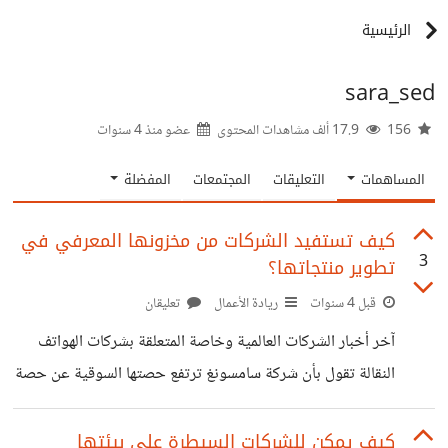
الرئيسية
sara_sed
156
17.9 ألف مشاهدات المحتوى
عضو منذ
4 سنوات
المساهمات
التعليقات
المجتمعات
المفضلة
كيف تستفيد الشركات من مخزونها المعرفي في
3
تطوير منتجاتها؟
قبل 4 سنوات
ريادة الأعمال
تعليقان
آخر أخبار الشركات العالمية وخاصة المتعلقة بشركات الهواتف
النقالة تقول بأن شركة سامسونغ ترتفع حصتها السوقية عن حصة
أبل لتصبح 22% للحصة الإجمالية في العالم لسنة 2022، ويشير
نفس المصدر إلى أن جميع شركات الهواتف النقالة خسرت ما عدى
كيف يمكن للشركات السيطرة على بيئتها