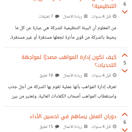
6
التنظيمية؟
سامسونخ وآبل اللذان ارتفعت مبيعاتهما بنسبة 2%، ومن خلال
هذا قد يبادر لنا تساؤل حول كيف يمكن لهذه الشركات أن تحافظ
قبل 4 سنوات
ريادة الأعمال
7 تعليقات
على ريادتها وارتفاع مبيعاتها؟ والجواب هو ببساطة أنها حريصة
من المعلوم أن البيئة التنظيمية للشركة هي عبارة عن كل ما
على تطوير مخزونها المعرفي واستغلاله بشكل كفئ. إذن ماهو
يحيط بالشركة من قوى مأثرة تجعلها مستقرة أو غير مستقرة،
المخزون المعرفي؟
وقد يتبادر إلى أذهاننا كيف يمكن للشركات أن تسيطر على بيئتها
وتجعلها أكثر استقرار ، ومن وجهة نظري فإنه يمكن للشركات
كيف تكون إدارة المواهب مصدرًا لمواجهة
5
التحديات؟
السيطرة على بيئتها التنظيمية بطريقة عديدة مثل الإجراءات
التنظيمية الداخلية والاستراتيجيات والإدارة المتجددة وكذلك
قبل 4 سنوات
ريادة الأعمال
18 تعليق
والتحليل الداخلي والخارجي للشركة. - الإجراءات التنظيمية
تعرف إدارة المواهب بأنها عملية تقوم بها الشركة من أجل جذب
الداخلية تتضمن الإجراءات التي تضعها الشركة لتحديد الأداء
واستقطاب المواهب أصحاب الكفاءات العالية، وتعتبر من بين
الذي يجب إنجازه ويجب على الشركة التأكد من أن
عمليات إدارة الموارد البشرية بل هناك من يعتقد بأنها مندمجة
تماما معها، فهي استراتيجية متكاملة تقوم إضافة إلى الاستقطاب
دوران العمل يساهم في تحسين الأداء
6
بتطوير تلك المواهب، لذلك فإن إدارة المواهب تتم وفق مجموعة
قبل 4 سنوات
ريادة الأعمال
15 تعليق