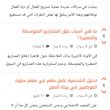
من الخطوات نذكر منها: - جذب الموهوبين​ من خلال استقطابهم
يحدث في شركات عديدة عملية تسريح للعمال أو ترك العمال
وإغرائهم من أجل العمل. - وضعهم في اختبار للموهبة للتأكد من
لوظائفهم وهذا الأمر يخلق لها بعض الثغرات التي قد تستطيع
كفاءتهم. - ثم تقييم النتائج وإظهار إذا ما كان متوقع من
السيطرة عليها أو يصعب عليها ذلك، وتسمى هذه العملية بدوران
العمل والذي يقصد به " ترك بعض العاملين للعمل داخل الشركة أو
ما هي أسباب غلق المشاريع المتوسطة
6
والصغيرة؟
تسريحهم وإحلال آخرين جدد محلهم، ويشير إلى ظاهرة التغيير
في العمال كنتيجة للالتحاق بالخدمة أو انتهائها" وهو يتضمن
قبل 4 سنوات
ريادة الأعمال
9 تعليقات
مجموعة من الأنواع نذكر منها: - الترك الطوعي: وهو ترك الفرد
في الآونة الأخيرة بدأت الملاحظة حول ظاهرة إغلاق المشاريع
للعمل لأسباب معينة. - الترك الإجباري: وهو تسريح الفرد
الصغيرة والمتوسطة، وعدم استمرارية هذه المشاريع في السوق،
وأغلب هذه المشاريع نجدها تتكبد الخسائر وتنسحب من السوق
من دون محاولة في إعادة السيطرة على المشروع، وطبعا السبب
تحليل الشخصية عامل مهم في فهم سلوك
6
الموظفين في بيئة العمل
الأول والأخير في غلق المشروع هو خسارته أو إن صح التعبير
فشله في الاستمرار، كما توجد أسباب أخرى مهمة تساهم في غلق
قبل 4 سنوات
ريادة الأعمال
11 تعليق
المشاريع نجد من بينها: وجود فروقات بالسعر بين المشاريع
على الصعيد الاجتماعي وحتى الشخصي يتمنى كل منا أن لا