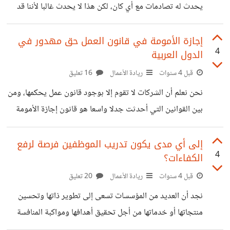
الصغيرة والشركات الكبيرة نتيجة القدرة المالية الكبيرة لهذه
يحدث له تصادمات مع أي كان، لكن هذا لا يحدث غالبا لأننا قد
الشركات، مما أدى إلى عزوف
نواجه على طول اليوم أشخاص بسلوكيات وبشخصيات مختلفة
تدع الاصطدام يقع عاجلا أو آجلا . ومع التطور العلمي وخاصة
إجازة الأمومة في قانون العمل حق مهدور في
4
الدول العربية
علم النفس كتب العديد من المفكرين حول إمكانية قراءة
الشخصيات بأشكال مختلفة، ويقصد بالشخصية مثل ما ذكرها
قبل 4 سنوات
ريادة الأعمال
16 تعليق
مورتن برنس بأنها مجموع ما لدى الفرد من دوافع وغرائز
نحن نعلم أن الشركات لا تقوم إلا بوجود قانون عمل يحكمها، ومن
بيولوجية، وما عنده من نزاعات واستعدادات مكتسبة. بينما
بين القوانين التي أحدثت جدلا واسعا هو قانون إجازة الأمومة
تحليل الشخصية فهي
وهو حق قانوني موجه لحماية الأمومة والذي يمنح لكل امرأة
عامل في فترة الحمل وما بعد الولادة براتب، حيث يحق لها أخذ
إلى أي مدى يكون تدريب الموظفين فرصة لرفع
4
الكفاءات؟
إجازة تتراوح حسب القوانين المسنة في كل بلد من 3 إلى 6
أشهر وذلك بعد الوضع مدفوع الأجر، لكن أعتقد أنه في أغلب
قبل 4 سنوات
ريادة الأعمال
20 تعليق
الدول العربية تأخذ إجازة قدرها 3 أشهر فقط، بينما في دول
نجد أن العديد من المؤسسات تسعى إلى تطوير ذاتها وتحسين
كثيرة حول
منتجاتها أو خدماتها من أجل تحقيق أهدافها ومواكبة المنافسة
التي تشتد يوما بعد يوم، لذلك نجدها تعتمد على استراتيجيات