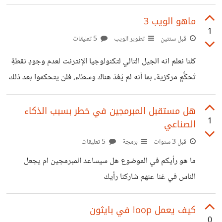
ماهو الويب 3
1
قبل سنتين
تطوير الويب
5 تعليقات
كلنا نعلم انه الجيل التالي لتكنولوجيا الإنترنت لعدم وجودِ نقطةِ
تَحكُّمٍ مركزية، بما أنه لم يَعُدْ هناك وسطاء، فلن يتحكموا بعد ذلك
في بيانات المستخدِم. سؤالي هو كيف يعمل الويب 3 اي كيف
تدار المحادثات بدون مركزية من سيقوم بتسير المحادثات بسرية
هل مستقبل المبرمجين في خطر بسبب الذكاء
1
الصناعي
شاركنا رأيك
قبل 3 سنوات
برمجة
5 تعليقات
ما هو رأيكم في الموضوع هل سيساعد المبرمجين ام يجعل
الناس في غنا عنهم شاركنا رأيك
كيف يعمل loop في بايثون
0