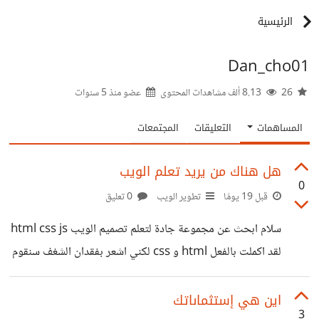
الرئيسية
Dan_cho01
26
8.13 ألف مشاهدات المحتوى
عضو منذ
5 سنوات
المساهمات
التعليقات
المجتمعات
هل هناك من يريد تعلم الويب
0
قبل 19 يومًا
تطوير الويب
0 تعليق
سلام ابحث عن مجموعة جادة لتعلم تصميم الويب html css js
لقد اكملت بالفعل html و css لكني اشعر بفقدان الشغف سنقوم
بالتعلم من الصفر و ننتقل بعدها لبرمجة صفحات هبوط
اين هي إستثماىاتك
3