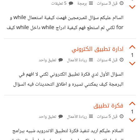
قبل 3 سنوات
برمجة
5 تعليقات
الساام عليكم سؤال للمبرمجين فهمت كيفية استعمال while و
for لكني لم استطع فهم كيفية ادراج while داخل while كيف
تعمل اتمنى ان يكون الشرح سهل شكرا
ادارة تطبيق الكتروني
1
قبل 4 سنوات
ريادة الأعمال
تعليق واحد
السؤال الأول لدي فكرة تطبيق الكتروني لكني لا افهم في
البرمجة كيف يمكنني تسيره و اطلاق التحديثات فيه السؤال
الثاني كيف اسعر التطبيق و اختار الشخص المناسب لبرمجته
شكرااا
فكرة تطبيق
1
قبل 5 سنوات
ريادة الأعمال
تعليق واحد
السلام عليكم اريد تنفيذ فكرة لتطبيق الاندرويد شبيه ببرامج