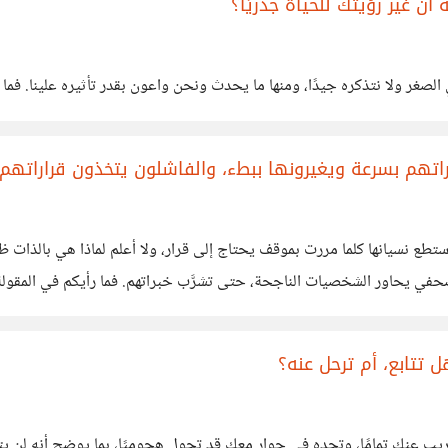
أنْ غير رؤيتك للحياة جذريًا؟
الصغر ولا نتذكره جيدًا، ومنها ما يحدث ونحن واعون بقدر تأثيره علينا. فما 
اتهم بسرعة ويغيرونها ببطء، والفاشلون يتخذون قراراتهم 
كصحفي يحاور الشخصيات الناجحة، حتى تشرَّب خبراتهم. فما رأيكم في المقول
تتابع، أم ترحل عنه؟
 عنك تمامًا، وتجده في حوار معك قد تحول هجوميًا، بما يوضح أنه لن يتحر