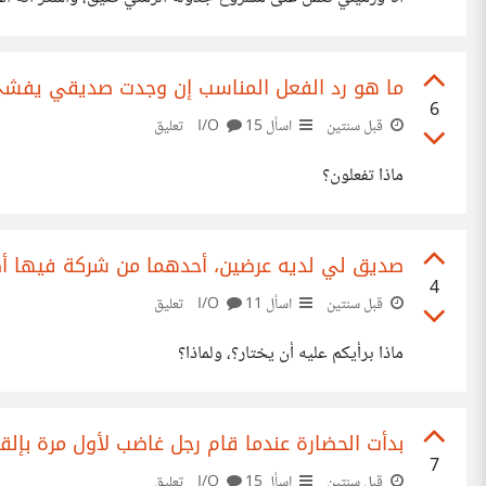
ما هو رد الفعل المناسب إن وجدت صديقي يفشي س
6
قبل سنتين
اسأل I/O
15 تعليق
ماذا تفعلون؟
صديق لي لديه عرضين، أحدهما من شركة فيها أصدقا
4
قبل سنتين
اسأل I/O
11 تعليق
ماذا برأيكم عليه أن يختار؟، ولماذا؟
بدأت الحضارة عندما قام رجل غاضب لأول مرة بإلقا
7
قبل سنتين
اسأل I/O
15 تعليق