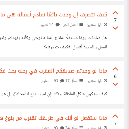
كيف تتصرف إن وجدت بائعًا نماذج أعماله هي ما
7
قبل سنتين
العمل الحر
14 تعليق
هل صادفت يومًا مستقلًا نماذج أعماله توحي وكأنه يفهمك، ولديه
العمل والخبرة أفضل. فكيف تتصرف؟
ماذا لو وجدتم صديقكم المقرب في رحلة بحث فكرية
6
قبل سنتين
اسأل I/O
17 تعليق
كيف ستكون شكل العلاقة بينكما إن لم يستمع لنصحك؟، بل هو ا
ماذا ستفعل لو أنك في طريقك تقترب من بلوغ ه
7
قبل سنتين
اسأل I/O
24 تعليق