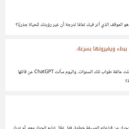
هو الموقف الذي أثر فيك تمامًا لدرجة أن غير رؤيتك للحياة جذريًا؟
ببطء ويغيرونها بسرعة.
قرأتها منذ زمن في أحد كتب التنمية البشرية على ما أظن، ولم أستطع نسيانها كلما مررت بموقف يحتاج إلى قرار، ولا أعلم لماذا هي بالذات ظلت عالقة طواب تلك السنوات. واليوم سألت ChatGPT عن قائلها
ة؟
ك عن قناعاته المسبقة خطوة، فهل تظل تتابع الحوار معه، أم تدرك