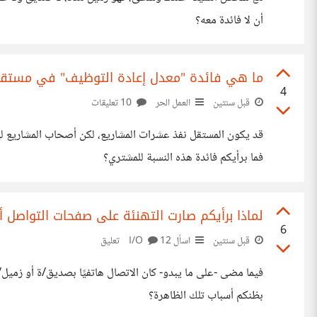
أن لا فائدة معه؟
ما هي فائدة "معدل إعادة التوظيف" في مستقل
4
قبل سنتين
العمل الحر
10 تعليقات
قد يكون المستقل نفذ عشرات المشاريع، لكن أصحاب المشاريع ليس
فما برأيكم فائدة هذه النسبة للمشتري؟
لماذا برأيكم صارت التهنئة على صفحات التواصل أ
6
قبل سنتين
اسأل I/O
12 تعليق
فيما مضى -على ما يبدو- كان الاتصال هاتفيًا بصديق/ة أو زميل/ة 
بظنكم أسباب تلك الظاهرة؟