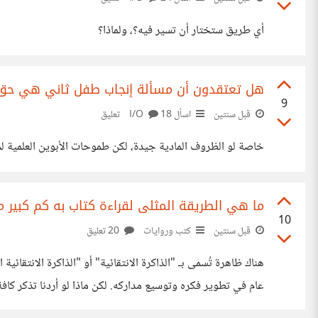
أي طريق ستختار أن تسير فيه؟، ولماذا؟
هل تعتقدون أن مسألة إنجاب طفل ثاني هي حق ا
9
قبل سنتين
اسأل I/O
18 تعليق
خاصة لو الظروف المادية جيدة، لكن طموحات الأبوين العلمية لم 
ما هي الطريقة المثلى لقراءة كتاب به كم كبير 
10
قبل سنتين
كتب وروايات
20 تعليق
هناك ظاهرة تُسمى بـ "الذاكرة الانتقائية" أو "الذاكرة الانتقا
عام في تطوير فكره وتوسيع مداركه. لكن ماذا لو أردنا تذكر كا
تجربتي مع كتاب "المخ الأبله" لعالم الأعصاب "دين برنيت": ال