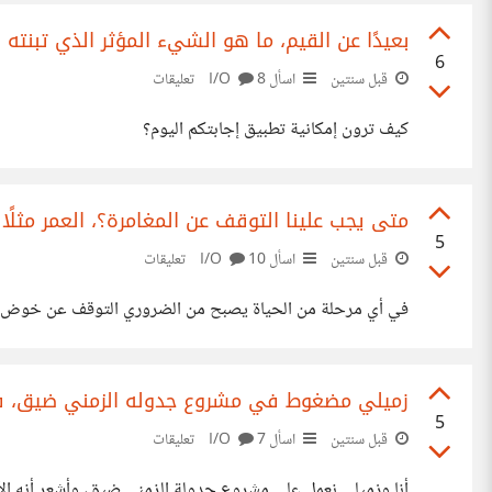
بعيدًا عن القيم، ما هو الشيء المؤثر الذي تبنته 
6
قبل سنتين
اسأل I/O
8 تعليقات
كيف ترون إمكانية تطبيق إجابتكم اليوم؟
متى يجب علينا التوقف عن المغامرة؟، العمر مثلًا 
5
قبل سنتين
اسأل I/O
10 تعليقات
في أي مرحلة من الحياة يصبح من الضروري التوقف عن خوض ا
زميلي مضغوط في مشروع جدوله الزمني ضيق، فب
5
قبل سنتين
اسأل I/O
7 تعليقات
أنا وزميلي نعمل على مشروع جدولة الزمني ضيق، وأشعر أنه الآ