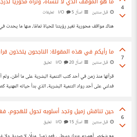
ما هو الموقف الذي لا تنساه، وتراه محوريًا لدرجة 
4
قبل سنتين
اسأل I/O
5 تعليقات
هناك مواقف محورية تغير رؤيتنا للحياة تمامًا، منها ما يحدث في 
ما رأيكم في هذه المقولة: الناجحون يتخذون قرار
7
قبل سنتين
اسأل I/O
20 تعليق
فدلني على أحد رواد التنمية البشرية، الذي بدأ حياته المهنية 
حين تناقش زميل وتجد أسلوبه تحول للهجوم، فهل 
6
قبل سنتين
اسأل I/O
15 تعليق
مع شخص أهميته عندك وسطى، فهو زميل مثلًا، لا صديق ولا غريب