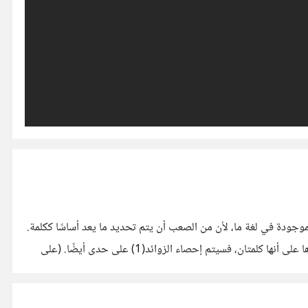
وجودة في لغة ما، لأن من الصعب أن يتم تحديد ما يعد أساسًا ككلمة.
هل كلمة Dog كلمة واحدة أم كلمتان؟ (تأتي كإسم بمعنى "نوع من الحيوانات"، و تأتي كفعل بمعنى "أن تتبع شيء ما بإستمرار"). إن احصيناها على أنها كلمتان، فسيتم إحصاء الزوائد(1) على حدى أيضًا. (على