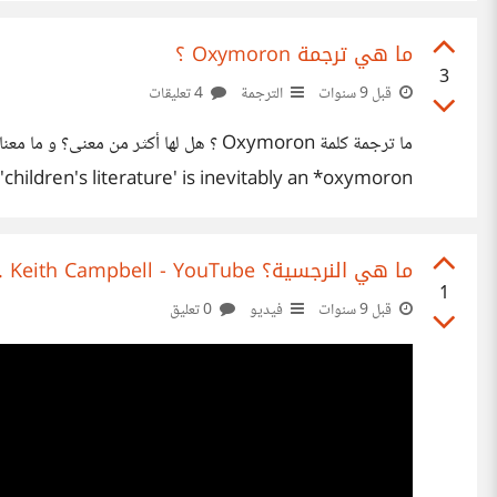
Remover تفي بالغرض؟ و كيف أعرف التطبيق الموثوق من غير الموثوق؟
ما هي ترجمة Oxymoron ؟
3
قبل 9 سنوات
الترجمة
4 تعليقات
t 'children's literature' is inevitably an *oxymoron
ما هي النرجسية؟ TED Ed - W. Keith Campbell - YouTube
1
قبل 9 سنوات
فيديو
0 تعليق