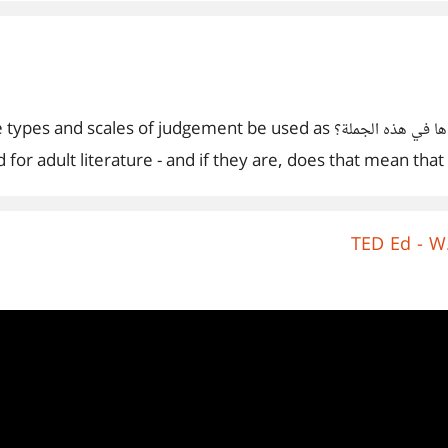
ما ترجمة كلمة Oxymoron ؟ هل لها أكثر من معنى؟ و ما معناها في هذه الجملة؟  as
sed for adult literature - and if they are, does that mean tha