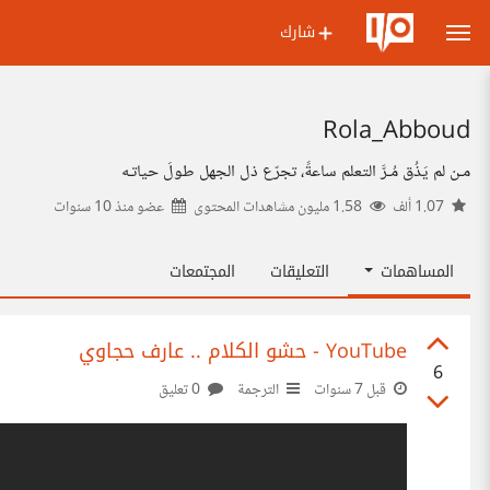
شارك
Rola_Abboud
مـن لم يَذُق مُـرَّ التعلم ساعةً، تجرّع ذل الجهل طولَ حياتـه
1.07 ألف
1.58 مليون مشاهدات المحتوى
عضو منذ
10 سنوات
المساهمات
التعليقات
المجتمعات
‫حشو الكلام .. عارف حجاوي‬‎ - YouTube
6
قبل 7 سنوات
الترجمة
0 تعليق