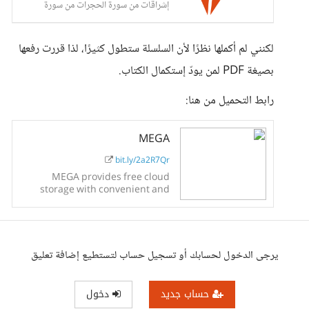
إشراقات من سورة الحجرات من سورة
الحجرات من
لكنني لم أكملها نظرًا لأن السلسلة ستطول كثيرًا، لذا قررت رفعها
بصيغة PDF لمن يودّ إستكمال الكتاب.
رابط التحميل من هنا:
MEGA
bit.ly/2a2R7Qr
MEGA provides free cloud
storage with convenient and
powerful always-on privacy.
Claim your free 50GB now
يرجى الدخول لحسابك أو تسجيل حساب لتستطيع إضافة تعليق
حساب جديد
دخول