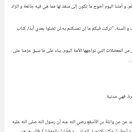
. و أمتنا اليوم أحوج ما تكون إلى منقذ لها مما هي فيه جائعة و الزاد
اب و السنة، "تركت فيكم ما إن تمسكتم به لن تضلوا بعدي أبدًا، كتاب
ن المعضلات التي تواجهها الأمة اليوم. بناء على ما سبق عزمنا على
.
رة، فهي مدنية.
د عن عن واثِلةَ بن الأسقع رضي الله عنه أن رسول الله صلى الله عليه
و أعطيتُ مكان الإنجيل المثاني، و فضِّلتُ بالمفصّل). فالسبع: هن