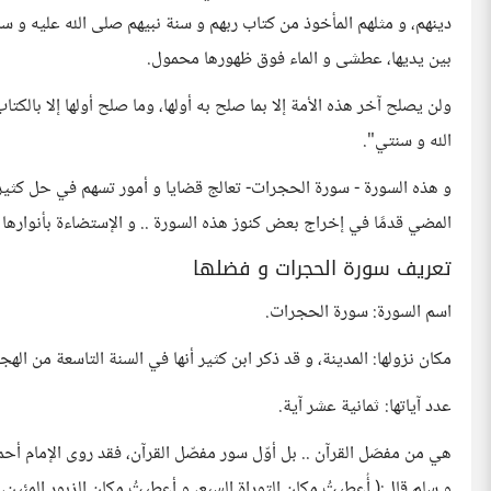
دينهم، و مثلهم المأخوذ من كتاب ربهم و سنة نبيهم صلى الله عليه و سلم
بين يديها، عطشى و الماء فوق ظهورها محمول.
ولن يصلح آخر هذه الأمة إلا بما صلح به أولها، وما صلح أولها إلا بالكت
الله و سنتي".
و هذه السورة - سورة الحجرات- تعالج قضايا و أمور تسهم في حل كثير م
المضي قدمًا في إخراج بعض كنوز هذه السورة .. و الإستضاءة بأنوارها .
تعريف سورة الحجرات و فضلها
اسم السورة: سورة الحجرات.
مكان نزولها: المدينة، و قد ذكر ابن كثير أنها في السنة التاسعة من الهج
عدد آياتها: ثمانية عشر آية.
هي من مفصَل القرآن .. بل أوّل سور مفصّل القرآن، فقد روى الإمام أحم
و سلم قال:( أُعطيتُ مكان التوراة السبع، و أعطيتُ مكان الزبور المئين، 