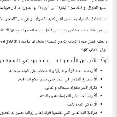
السبع الطوال، و ذلك من "البقرة" إلى "براءة". و المئون: ما كان فيها مئ
أما المفصّل: فالمراد به السور التي كثرت فصولها، و هي من "الحجرات" إلى
و ليس هناك حديث خاص يدل على فضل سورة الحجرات بعينها إلا ثناء الع
و يظهر فضل سورة الحجرات من تسمية العلماء لها بـ(سورة الأخلاق)؛ و 
أنواع الآداب كلها:
أولًا: الأدب من الله سبحانه .. و مما ورد في السورة م
ألاّ يتقدم العبد قولًا و لا رأيًا و لا شخصًا على قوله سبحانه.
ألاّ يتسرع المؤمن في أمره حتى يعلم حكم الله فيه.
تكرار الأمر بتقواه سبحانه و تعالى.
ألاّ يمنّ أحد على الله إسلامه و طاعته.
ألّا يزكي المرء نفسه.
مراقبة الله تعالى التي تضمنها قوله تعالى (والله بصير بما تعملون)