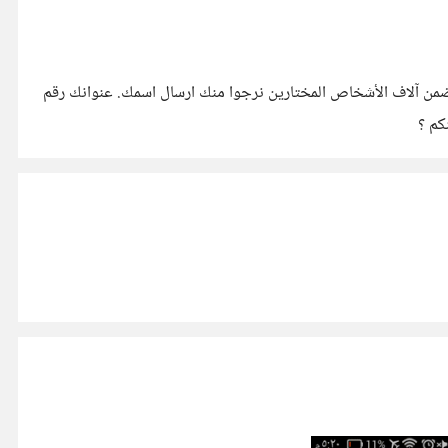
ؤسست الوليد بن طلال الخيريه قد فإنه مبلغ 5.000.000 دولار أمريكى، وانت من ضمن آلاف الأشخاص المختارين نرجوا منك ارسال اسمك. عنوانك رقم
كم ؟