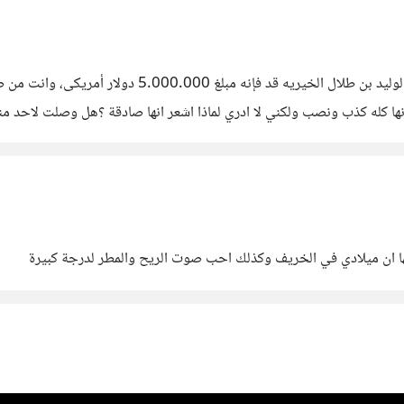
>بناء على طلب الأمير الوليد بن طلال الذي تبرع إلى م
ا كله كذب ونصب ولكني لا ادري لماذا اشعر انها صادقة ؟هل وصلت لاحد من
ا ان ميلادي في الخريف وكذلك احب صوت الريح والمطر لدرجة كبيرة