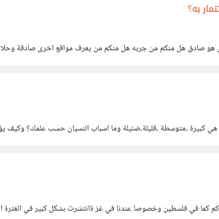
مار به؟
هل هو صادق هل منكم من جربه هل منكم من يعرف مواقع اخرى صادقة وحلال
 هي كبيرة ،متوسطة ،قليلة،ضئيلة وما اسباب النسيان حسب علمك؟ وكيف يؤث
كما في فلسطين وخصوصا عندنا في غز ةانتشرت بشكل كبير في الفترة الاخيرة