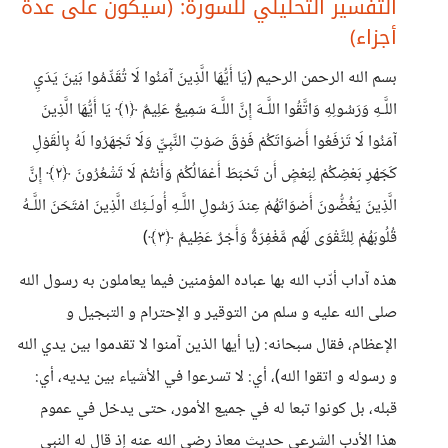
التفسير التحليلي للسورة: (سيكون على عدة
أجزاء)
بسم الله الرحمن الرحيم (يَا أَيُّهَا الَّذِينَ آمَنُوا لَا تُقَدِّمُوا بَيْنَ يَدَيِ
اللَّـهِ وَرَسُولِهِ وَاتَّقُوا اللَّـهَ إِنَّ اللَّـهَ سَمِيعٌ عَلِيمٌ ﴿١﴾ يَا أَيُّهَا الَّذِينَ
آمَنُوا لَا تَرْفَعُوا أَصْوَاتَكُمْ فَوْقَ صَوْتِ النَّبِيِّ وَلَا تَجْهَرُوا لَهُ بِالْقَوْلِ
كَجَهْرِ بَعْضِكُمْ لِبَعْضٍ أَن تَحْبَطَ أَعْمَالُكُمْ وَأَنتُمْ لَا تَشْعُرُونَ ﴿٢﴾ إِنَّ
الَّذِينَ يَغُضُّونَ أَصْوَاتَهُمْ عِندَ رَسُولِ اللَّـهِ أُولَـئِكَ الَّذِينَ امْتَحَنَ اللَّـهُ
قُلُوبَهُمْ لِلتَّقْوَى لَهُم مَّغْفِرَةٌ وَأَجْرٌ عَظِيمٌ ﴿٣﴾)
هذه آداب أدّب الله بها عباده المؤمنين فيما يعاملون به رسول الله
صلى الله عليه و سلم من التوقير و الإحترام و التبجيل و
الإعظام، فقال سبحانه: (يا أيها الذين آمنوا لا تقدموا بين يدي الله
و رسوله و اتقوا الله)، أي: لا تسرعوا في الأشياء بين يديه، أي:
قبله، بل كونوا تبعا له في جميع الأمور، حتى يدخل في عموم
هذا الأدب الشرعي حديث معاذ رضي الله عنه إذ قال له النبي