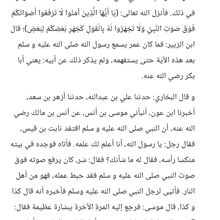
في ذلك. فأنزل الله تعالى: (يَا أَيُّهَا الَّذِينَ آمَنُوا لَا تَرْفَعُوا أَصْوَاتَكُمْ
فَوْقَ صَوْتِ النَّبِيِّ وَلَا تَجْهَرُوا لَهُ بِالْقَوْلِ كَجَهْرِ بَعْضِكُمْ لِبَعْضٍ)؛ قال
ابن الزبير: فما كان عمر يسمع رسول الله صلى الله عليه و سلم
بعد هذه الآية حتى يستفهمه، ولم يذكر ذلك عن أبيه: يعني أبا
بكر رضي الله عنه.
و قال البخاري: حدثنا علي بن عبدالله، حدثنا أزهر بن سعد،
أخبرنا ابن عون، أنبأني موسى بن أنس، عن أنس بن مالك رضي
الله عنه، أن النبي صلى الله عليه و سلم افتقد ثابت بن قيس،
فقال رجل: يا رسول الله، أنا أعلم لك علمه. فأتاه فوجده في بيته
منكسا رأسه، فقال له ما شأنك؟ فقال: شر، كان يرفع صوته فوق
صوت النبي صلى الله عليه و سلم فقد حبط عمله، فهو من أهل
النار. فأتيى لرجل النبي صلى الله عليه وسلم فأخبره أنه قال كذا
و كذا، قال موسى: فرجع إليه المرة الآخرة ببشارة عظيمة فقال: