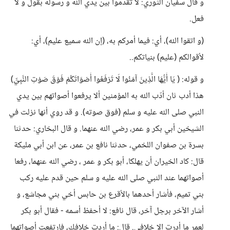
و قال سفيان الثوري: لا تقدموا بين يدي الله و رسوله بقول و لا
فعل.
(و اتقوا الله)، أي: فيما أمركم به، (إن الله سميع عليم)، أي:
لأقوالكم (عليم) بنياتكم..
و قوله: ( يَا أَيُّهَا الَّذِينَ آمَنُوا لَا تَرْفَعُوا أَصْوَاتَكُمْ فَوْقَ صَوْتِ النَّبِيِّ)
هذا أدب ثان أدّب الله به المؤمنين ألا يرفعوا أصواتهم بين يدي
النبي صلى الله عليه و سلم (فوق صوته). و قد روي أنها نزلت في
الشيخين أبي بكر و عمر، رضي الله عنهما. و قال البخاري: حدثنا
بسرة بن صفوان اللخمي، حدثنا نافع بن عمر، عن ابن أبي مليكة
قال: كاد الخيران أن يهلكا، أبو بكر و عمر ، رضي الله عنهما، رفعا
أصواتهما عند النبي صلى الله عليه و سلم حين قدم عليه ركب
بني تميم، فأشار أحدهما بالأقرع بن حابس أخي بني مجاشع، و
أشار الآخر برجل آخر، قال نافع: لا أحفظ أسمه - فقال أبو بكر
لعمر ما أدرت إلا خلافي. قال: ما أردت خلافك، فارتفعت أصواتهما