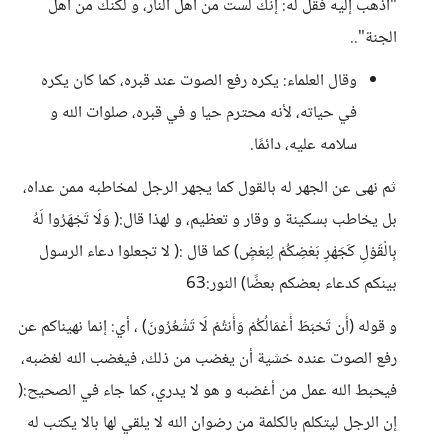
"اذهب إليه فقل له: إنك لست من أهل النار، و لكنك من أهل
الجنة"..
وقال العلماء: يكره رفع الصوت عند قبره، كما كان يكره
في حياته، لأنه محترم حيا و في قبره، صلوات الله و
سلامه عليه، دائمًا.
ثم نهى عن الجهر له بالقول كما يجهر الرجل لمخاطبه ممن عداه،
بل يخاطب بسكينة و وقار و تعظيم، و لهذا قال:( وَلَا تَجْهَرُوا لَهُ
بِالْقَوْلِ كَجَهْرِ بَعْضِكُمْ لِبَعْضٍ) كما قال :( لا تجعلوا دعاء الرسول
بينكم كدعاء بعضكم بعضًا) النور:63
و قوله (أَن تَحْبَطَ أَعْمَالُكُمْ وَأَنتُمْ لَا تَشْعُرُونَ) ، أي: إنما نهيناكم عن
رفع الصوت عنده خشية أن يغضب من ذلك، فيغضب الله لغضبه،
فيحبط الله عمل من أغضبه و هو لا يدري، كما جاء في الصحيح:(
إن الرجل ليتكلم بالكلمة من رضوان الله لا يلقي لها بالا يكتب له